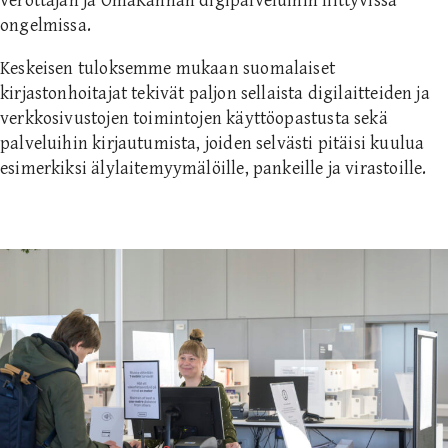
verottajan ja OmaKannan digipalveluihin liittyvissä
ongelmissa.
Keskeisen tuloksemme mukaan suomalaiset
kirjastonhoitajat tekivät paljon sellaista digilaitteiden ja
verkkosivustojen toimintojen käyttöopastusta sekä
palveluihin kirjautumista, joiden selvästi pitäisi kuulua
esimerkiksi älylaitemyymälöille, pankeille ja virastoille.