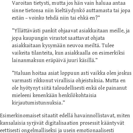
Varoitan tietysti, mutta jos hän vain haluaa antaa
sinne tietonsa niin kieltäydynkö auttamasta tai jopa
estän – voinko tehdä niin tai ehkä en?”
”Yllättävästi pankit ohjaavat asiakkaitaan meille, ja
jopa kaupungin virastot saattavat ohjata
asiakkaitaan kysymään neuvoa meiltä. Tulee
vaikeita tilanteita, kun asiakkaalla on esimerkiksi
lainanmaksun eräpäivä juuri käsillä.”
”Haluan hoitaa asiat loppuun asti vaikka olen joskus
varmasti rikkonut virallisia ohjeistuksia. Mutta en
ole hyötynyt siitä taloudellisesti enkä ole painanut
mieleeni kenenkään henkilökohtaisia
kirjautumistunnuksia.”
Esimerkinomaiset sitaatit edellä havainnollistavat, miten
kansalaisia syrjivät digitalisaation prosessit kääntyvät
eettisesti ongelmalliseksi ja usein emotionaalisesti