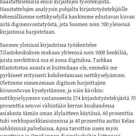
haastattelemalla ensin kirjastojen työntekijöitä.
Haastattelujen analyysin pohjalta kirjastotyöntekijöille
tekemällämme nettikyselyllä hankimme edustavan kuvan
siitä digineuvontatyöstä, jota Suomen noin 700 yleisessä
kirjastossa harjoitetaan.
Suomen yleisissä kirjastoissa työskentelee
Tilastokeskuksen mukaan yhteensä noin 5000 henkilöä,
joista merkittävä osa ei anna digitukea. Tarkkaa
tilastotietoa asiasta ei kuitenkaan ole, emmekä me
pyrkineet erityisesti kohdentamaan nettikyselyämme.
Oletimme nimenomaan digituen harjoittajien
kiinnostuvan kyselystämme, ja näin kävikin:
nettikyselyymme vastanneesta 274 kirjastotyöntekijästä 70
prosenttia neuvoi vähintään kerran kuukaudessa
asiakasta tämän oman älylaitteen käytössä, 60 prosenttia
tuki verkkopankkiasioinnissa ja 40 prosenttia auttoi Kelan
sähköisissä palveluissa. Apua tarvittiin usein myös