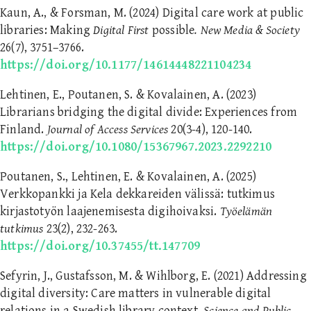
Kaun, A., & Forsman, M. (2024) Digital care work at public
libraries: Making
Digital First
possible
. New Media & Society
26(7), 3751–3766.
https://doi.org/10.1177/14614448221104234
Lehtinen, E., Poutanen, S. & Kovalainen, A. (2023)
Librarians bridging the digital divide: Experiences from
Finland.
Journal of Access Services
20(3-4), 120-140.
https://doi.org/10.1080/15367967.2023.2292210
Poutanen, S., Lehtinen, E. & Kovalainen, A. (2025)
Verkkopankki ja Kela dekkareiden välissä: tutkimus
kirjastotyön laajenemisesta digihoivaksi.
Työelämän
tutkimus
23(2), 232-263.
https://doi.org/10.37455/tt.147709
Sefyrin, J., Gustafsson, M. & Wihlborg, E. (2021) Addressing
digital diversity: Care matters in vulnerable digital
relations in a Swedish library context.
Science and
Public