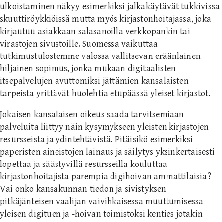
ulkoistaminen näkyy esimerkiksi jalkakäytävät tukkivissa
skuuttiröykkiöissä mutta myös kirjastonhoitajassa, joka
kirjautuu asiakkaan salasanoilla verkkopankin tai
virastojen sivustoille. Suomessa vaikuttaa
tutkimustulostemme valossa vallitsevan eräänlainen
hiljainen sopimus, jonka mukaan digitaalisten
itsepalvelujen avuttomiksi jättämien kansalaisten
tarpeista yrittävät huolehtia etupäässä yleiset kirjastot.
Jokaisen kansalaisen oikeus saada tarvitsemiaan
palveluita liittyy näin kysymykseen yleisten kirjastojen
resursseista ja ydintehtävistä. Pitäisikö esimerkiksi
paperisten aineistojen lainaus ja säilytys yksinkertaisesti
lopettaa ja säästyvillä resursseilla kouluttaa
kirjastonhoitajista parempia digihoivan ammattilaisia?
Vai onko kansakunnan tiedon ja sivistyksen
pitkäjänteisen vaalijan vaivihkaisessa muuttumisessa
yleisen digituen ja -hoivan toimistoksi kenties jotakin