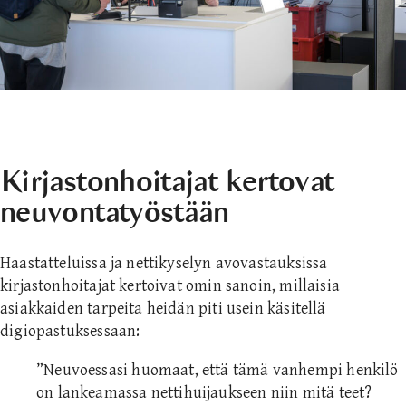
Kirjastonhoitajat kertovat
neuvontatyöstään
Haastatteluissa ja nettikyselyn avovastauksissa
kirjastonhoitajat kertoivat omin sanoin, millaisia
asiakkaiden tarpeita heidän piti usein käsitellä
digiopastuksessaan:
”Neuvoessasi huomaat, että tämä vanhempi henkilö
on lankeamassa nettihuijaukseen niin mitä teet?