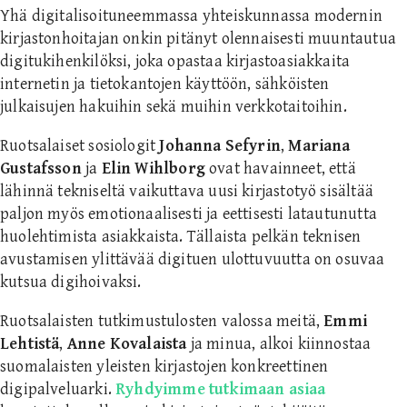
Yhä digitalisoituneemmassa yhteiskunnassa modernin
kirjastonhoitajan onkin pitänyt olennaisesti muuntautua
digitukihenkilöksi, joka opastaa kirjastoasiakkaita
internetin ja tietokantojen käyttöön, sähköisten
julkaisujen hakuihin sekä muihin verkkotaitoihin.
Ruotsalaiset sosiologit
Johanna Sefyrin
,
Mariana
Gustafsson
ja
Elin Wihlborg
ovat havainneet, että
lähinnä tekniseltä vaikuttava uusi kirjastotyö sisältää
paljon myös emotionaalisesti ja eettisesti latautunutta
huolehtimista asiakkaista. Tällaista pelkän teknisen
avustamisen ylittävää digituen ulottuvuutta on osuvaa
kutsua digihoivaksi.
Ruotsalaisten tutkimustulosten valossa meitä,
Emmi
Lehtistä
,
Anne Kovalaista
ja minua, alkoi kiinnostaa
suomalaisten yleisten kirjastojen konkreettinen
digipalveluarki.
Ryhdyimme tutkimaan asiaa