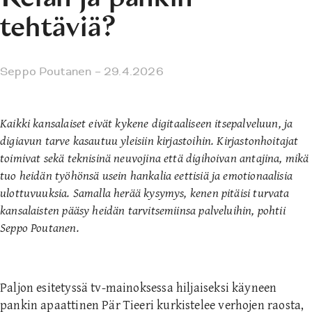
tehtäviä?
Seppo Poutanen
– 29.4.2026
Kaikki kansalaiset eivät kykene digitaaliseen itsepalveluun, ja
digiavun tarve kasautuu yleisiin kirjastoihin. Kirjastonhoitajat
toimivat sekä teknisinä neuvojina että digihoivan antajina, mikä
tuo heidän työhönsä usein hankalia eettisiä ja emotionaalisia
ulottuvuuksia. Samalla herää kysymys, kenen pitäisi turvata
kansalaisten pääsy heidän tarvitsemiinsa palveluihin, pohtii
Seppo Poutanen.
Paljon esitetyssä tv-mainoksessa hiljaiseksi käyneen
pankin apaattinen Pär Tieeri kurkistelee verhojen raosta,