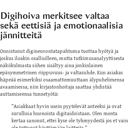
Digihoiva merkitsee valtaa
sekä eettisiä ja emotionaalisia
jännitteitä
Onnistunut digineuvontatapahtuma tuottaa hyötyä ja
joskus iloakin osallisilleen, mutta tutkimusanalyyttisesta
näkökulmasta siihen sisältyy aina jonkinlainen
epäsymmetrinen riippuvuus- ja valtasuhde. Kun asiakas
häpeää esimerkiksi osaamattomuuttaan älypuhelimensa
avaamisessa, niin kirjastonhoitaja saattaa yhdistää
auttamiseensa tunnetyötä:
”Asiakkaat hyvin usein pyytelevät anteeksi ja ovat
surullisia huonoista digitaidoistaan. Olen monta
kertaa sanonut, ettei kyse ole tyhmyydestä jos et vain
ole tottunut käyttämään laitteita.”