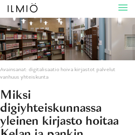
Avainsanat:
digitalisaatio
hoiva
kirjastot
palvelut
vanhuus
yhteiskunta
Miksi
digiyhteiskunnassa
yleinen kirjasto hoitaa
Kelan ja pankin