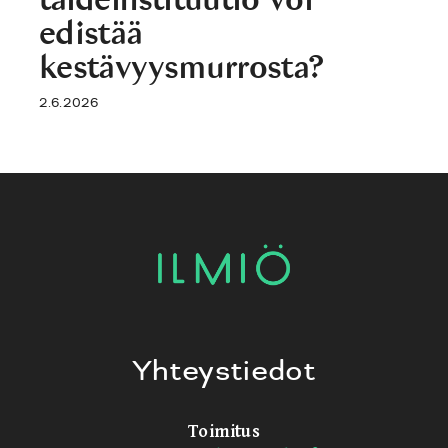
edistää
kestävyysmurrosta?
2.6.2026
Yhteystiedot
Toimitus