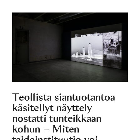
Teollista siantuotantoa
käsitellyt näyttely
nostatti tunteikkaan
kohun – Miten
taideinstituutio voi