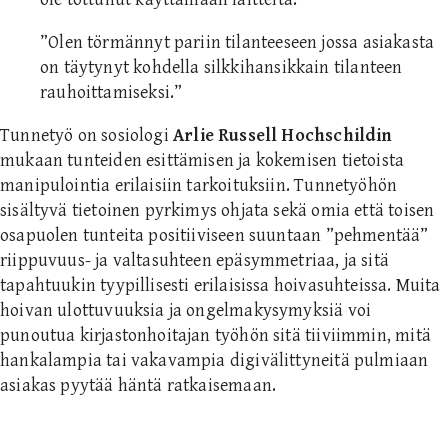
”Olen törmännyt pariin tilanteeseen jossa asiakasta
on täytynyt kohdella silkkihansikkain tilanteen
rauhoittamiseksi.”
Tunnetyö on sosiologi
Arlie Russell Hochschildin
mukaan tunteiden esittämisen ja kokemisen tietoista
manipulointia erilaisiin tarkoituksiin. Tunnetyöhön
sisältyvä tietoinen pyrkimys ohjata sekä omia että toisen
osapuolen tunteita positiiviseen suuntaan ”pehmentää”
riippuvuus- ja valtasuhteen epäsymmetriaa, ja sitä
tapahtuukin tyypillisesti erilaisissa hoivasuhteissa. Muita
hoivan ulottuvuuksia ja ongelmakysymyksiä voi
punoutua kirjastonhoitajan työhön sitä tiiviimmin, mitä
hankalampia tai vakavampia digivälittyneitä pulmiaan
asiakas pyytää häntä ratkaisemaan.