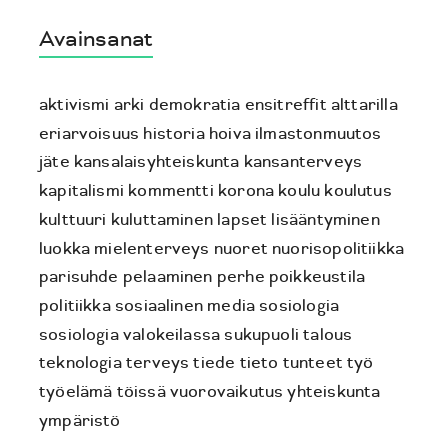
Avainsanat
aktivismi
arki
demokratia
ensitreffit alttarilla
eriarvoisuus
historia
hoiva
ilmastonmuutos
jäte
kansalaisyhteiskunta
kansanterveys
kapitalismi
kommentti
korona
koulu
koulutus
kulttuuri
kuluttaminen
lapset
lisääntyminen
luokka
mielenterveys
nuoret
nuorisopolitiikka
parisuhde
pelaaminen
perhe
poikkeustila
politiikka
sosiaalinen media
sosiologia
sosiologia valokeilassa
sukupuoli
talous
teknologia
terveys
tiede
tieto
tunteet
työ
työelämä
töissä
vuorovaikutus
yhteiskunta
ympäristö