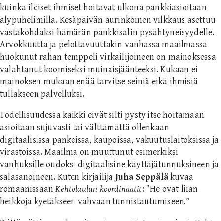
kuinka iloiset ihmiset hoitavat ulkona pankkiasioitaan
älypuhelimilla. Kesäpäivän aurinkoinen vilkkaus asettuu
vastakohdaksi hämärän pankkisalin pysähtyneisyydelle.
Arvokkuutta ja pelottavuuttakin vanhassa maailmassa
huokunut rahan temppeli virkailijoineen on mainoksessa
valahtanut koomiseksi muinaisjäänteeksi. Kukaan ei
mainoksen mukaan enää tarvitse seiniä eikä ihmisiä
tullakseen palvelluksi.
Todellisuudessa kaikki eivät silti pysty itse hoitamaan
asioitaan sujuvasti tai välttämättä ollenkaan
digitaalisissa pankeissa, kaupoissa, vakuutuslaitoksissa ja
virastoissa. Maailma on muuttunut esimerkiksi
vanhuksille oudoksi digitaalisine käyttäjätunnuksineen ja
salasanoineen. Kuten kirjailija
Juha Seppälä
kuvaa
romaanissaan
Kehtolaulun koordinaatit
: ”He ovat liian
heikkoja kyetäkseen vahvaan tunnistautumiseen.”