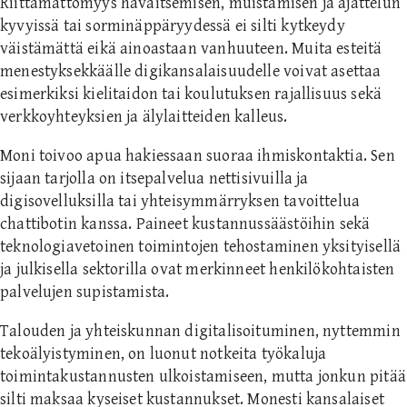
Riittämättömyys havaitsemisen, muistamisen ja ajattelun
kyvyissä tai sorminäppäryydessä ei silti kytkeydy
väistämättä eikä ainoastaan vanhuuteen. Muita esteitä
menestyksekkäälle digikansalaisuudelle voivat asettaa
esimerkiksi kielitaidon tai koulutuksen rajallisuus sekä
verkkoyhteyksien ja älylaitteiden kalleus.
Moni toivoo apua hakiessaan suoraa ihmiskontaktia. Sen
sijaan tarjolla on itsepalvelua nettisivuilla ja
digisovelluksilla tai yhteisymmärryksen tavoittelua
chattibotin kanssa. Paineet kustannussäästöihin sekä
teknologiavetoinen toimintojen tehostaminen yksityisellä
ja julkisella sektorilla ovat merkinneet henkilökohtaisten
palvelujen supistamista.
Talouden ja yhteiskunnan digitalisoituminen, nyttemmin
tekoälyistyminen, on luonut notkeita työkaluja
toimintakustannusten ulkoistamiseen, mutta jonkun pitää
silti maksaa kyseiset kustannukset. Monesti kansalaiset