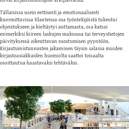
olivat kirjastonhoitajille arkipäiväisiä.
Tällaisissa usein eettisesti ja emotionaalisesti
kuormittavissa tilanteissa osa työntekijöistä tukeutui
ohjeistukseen ja kieltäytyi auttamasta, osa katsoi
esimerkiksi kiireen laskujen maksussa tai terveystietojen
päivityksessä oikeuttavan suostumisen pyyntöön.
Kirjautumistunnusten jakaminen täysin salassa muiden
kirjastoasiakkaiden huomiolta saattoi toisaalta
osoittautua haastavaksi tehtäväksi.