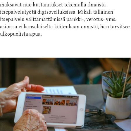
maksavat nuo kustannukset tekemällä ilmaista
itsepalvelutyötä digisovelluksissa. Mikäli tällainen
itsepalvelu välttämättömissä pankki-, verotus- yms.
asioissa ei kansalaiselta kuitenkaan onnistu, hän tarvitsee
ulkopuolista apua.