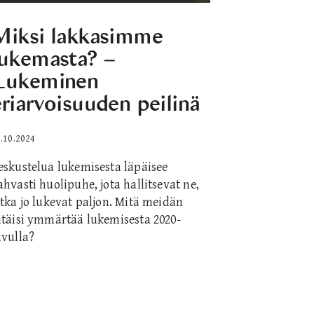
Miksi lakkasimme
lukemasta? –
Lukeminen
eriarvoisuuden peilinä
.10.2024
eskustelua lukemisesta läpäisee
ahvasti huolipuhe, jota hallitsevat ne,
otka jo lukevat paljon. Mitä meidän
itäisi ymmärtää lukemisesta 2020-
uvulla?