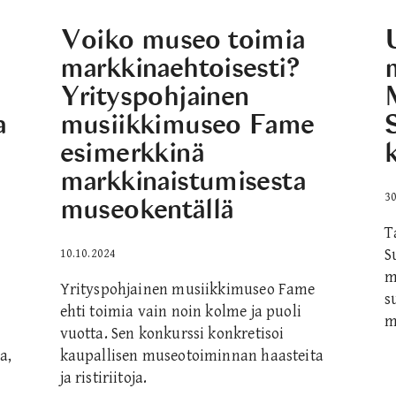
Voiko museo toimia
markkinaehtoisesti?
Yrityspohjainen
a
musiikkimuseo Fame
esimerkkinä
markkinaistumisesta
30
museokentällä
T
S
10.10.2024
m
Yrityspohjainen musiikkimuseo Fame
s
ehti toimia vain noin kolme ja puoli
m
vuotta. Sen konkurssi konkretisoi
a,
kaupallisen museotoiminnan haasteita
ja ristiriitoja.