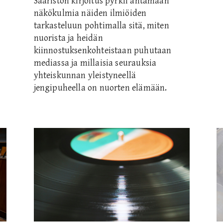
Saariston kirjoitus pyrkii antamaan
näkökulmia näiden ilmiöiden
tarkasteluun pohtimalla sitä, miten
nuorista ja heidän
-
kiinnostuksenkohteistaan puhutaan
mediassa ja millaisia seurauksia
yhteiskunnan yleistyneellä
jengipuheella on nuorten elämään.