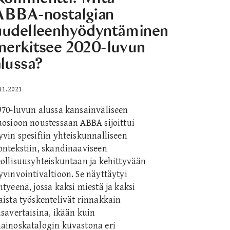
ABBA-nostalgian
uudelleenhyödyntäminen
merkitsee 2020-luvun
alussa?
11.2021
970-luvun alussa kansainväliseen
uosioon noustessaan ABBA sijoittui
yvin spesifiin yhteiskunnalliseen
ontekstiin, skandinaaviseen
eollisuusyhteiskuntaan ja kehittyvään
yvinvointivaltioon. Se näyttäytyi
htyeenä, jossa kaksi miestä ja kaksi
aista työskentelivät rinnakkain
asavertaisina, ikään kuin
ainoskatalogin kuvastona eri