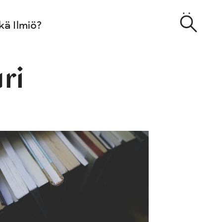
kä Ilmiö?
ri