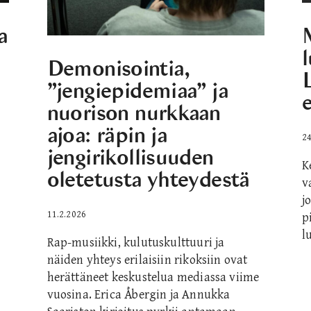
a
Demonisointia,
”jengiepidemiaa” ja
nuorison nurkkaan
ajoa: räpin ja
24
jengirikollisuuden
K
oletetusta yhteydestä
v
j
11.2.2026
p
l
Rap-musiikki, kulutuskulttuuri ja
näiden yhteys erilaisiin rikoksiin ovat
herättäneet keskustelua mediassa viime
vuosina. Erica Åbergin ja Annukka