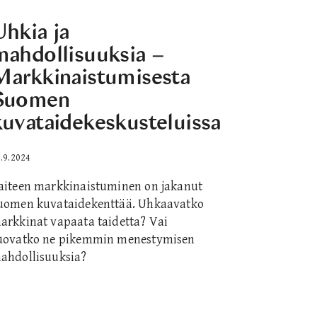
Uhkia ja
mahdollisuuksia –
Markkinaistumisesta
Suomen
kuvataidekeskusteluissa
.9.2024
aiteen markkinaistuminen on jakanut
uomen kuvataidekenttää. Uhkaavatko
arkkinat vapaata taidetta? Vai
uovatko ne pikemmin menestymisen
ahdollisuuksia?