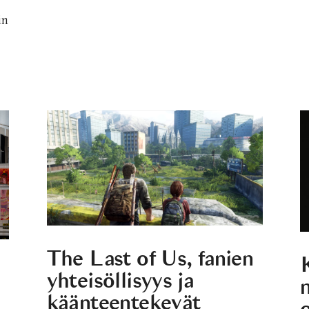
in
The Last of Us, fanien
yhteisöllisyys ja
n
käänteentekevät