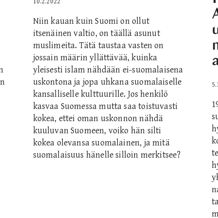
10.2.2022
Niin kauan kuin Suomi on ollut
itsenäinen valtio, on täällä asunut
muslimeita. Tätä taustaa vasten on
jossain määrin yllättävää, kuinka
yleisesti islam nähdään ei-suomalaisena
n
uskontona ja jopa uhkana suomalaiselle
in
5.
kansalliselle kulttuurille. Jos henkilö
1
kasvaa Suomessa mutta saa toistuvasti
s
kokea, ettei oman uskonnon nähdä
h
kuuluvan Suomeen, voiko hän silti
k
kokea olevansa suomalainen, ja mitä
t
suomalaisuus hänelle silloin merkitsee?
h
y
n
t
m