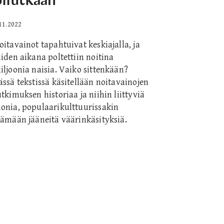
11.2022
oitavainot tapahtuivat keskiajalla, ja
iiden aikana poltettiin noitina
iljoonia naisia. Vaiko sittenkään?
ässä tekstissä käsitellään noitavainojen
utkimuksen historiaa ja niihin liittyviä
onia, populaarikulttuurissakin
lämään jääneitä väärinkäsityksiä.