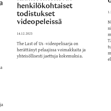
a
henkilökohtaiset
todistukset
1.
videopeleissä
N
n
14.12.2023
m
T
The Last of Us -videopelisarja on
t
herättänyt pelaajissa voimakkaita ja
m
yhteisöllisesti jaettuja kokemuksia.
e
sa
ja