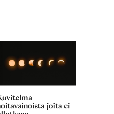
Kuvitelma
oitavainoista joita ei
ollutkaan