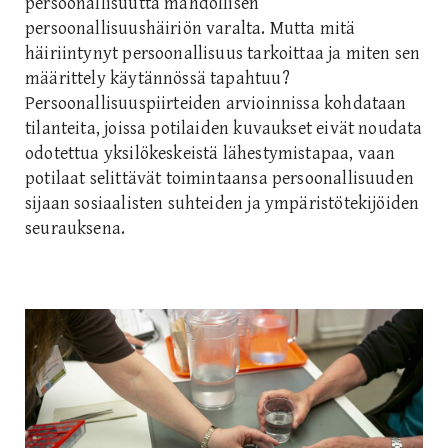
persoonallisuutta mahdollisen
persoonallisuushäiriön varalta. Mutta mitä
häiriintynyt persoonallisuus tarkoittaa ja miten sen
määrittely käytännössä tapahtuu?
Persoonallisuuspiirteiden arvioinnissa kohdataan
tilanteita, joissa potilaiden kuvaukset eivät noudata
odotettua yksilökeskeistä lähestymistapaa, vaan
potilaat selittävät toimintaansa persoonallisuuden
sijaan sosiaalisten suhteiden ja ympäristötekijöiden
seurauksena.