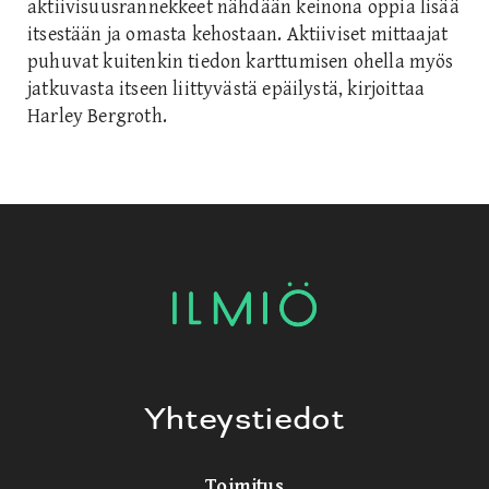
aktiivisuusrannekkeet nähdään keinona oppia lisää
itsestään ja omasta kehostaan. Aktiiviset mittaajat
puhuvat kuitenkin tiedon karttumisen ohella myös
jatkuvasta itseen liittyvästä epäilystä, kirjoittaa
Harley Bergroth.
Yhteystiedot
Toimitus