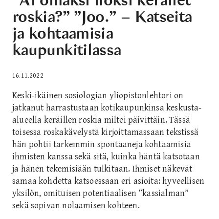
”Ai omaksi iloksi keräilet
roskia?” ”Joo.” – Katseita
ja kohtaamisia
kaupunkitilassa
16.11.2022
Keski-ikäinen sosiologian yliopistonlehtori on
jatkanut harrastustaan kotikaupunkinsa keskusta-
alueella keräillen roskia miltei päivittäin. Tässä
toisessa roskakävelystä kirjoittamassaan tekstissä
hän pohtii tarkemmin spontaaneja kohtaamisia
ihmisten kanssa sekä sitä, kuinka häntä katsotaan
ja hänen tekemisiään tulkitaan. Ihmiset näkevät
samaa kohdetta katsoessaan eri asioita: hyveellisen
yksilön, omituisen potentiaalisen ”kassialman”
sekä sopivan nolaamisen kohteen.