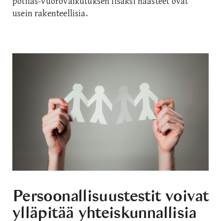
potilas-vuorovaikutuksen lisäksi haasteet ovat
usein rakenteellisia.
Persoonallisuustestit voivat
ylläpitää yhteiskunnallisia