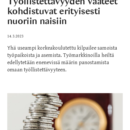
Työllistettävyyden vaateet
kohdistuvat erityisesti
nuoriin naisiin
14.3.2023
Yhä useampi korkeakoulutettu kilpailee samoista
työpaikoista ja asemista. Työmarkkinoilla heiltä
edellytetään enenevissä määrin panostamista
omaan työllistettävyyteen.