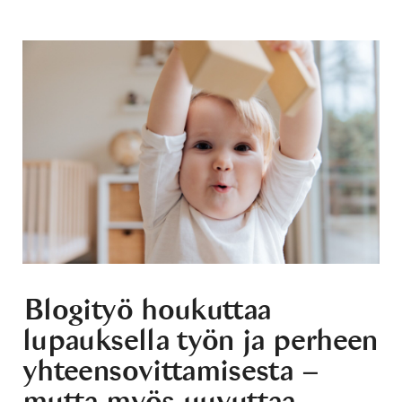
Blogityö houkuttaa
lupauksella työn ja perheen
yhteensovittamisesta –
mutta myös uuvuttaa