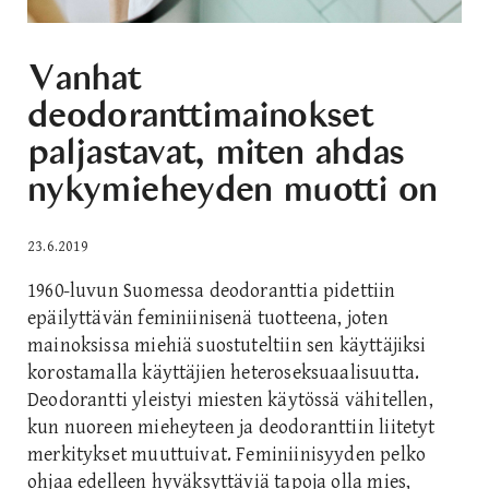
Vanhat
deodoranttimainokset
paljastavat, miten ahdas
nykymieheyden muotti on
23.6.2019
1960-luvun Suomessa deodoranttia pidettiin
epäilyttävän feminiinisenä tuotteena, joten
mainoksissa miehiä suostuteltiin sen käyttäjiksi
korostamalla käyttäjien heteroseksuaalisuutta.
Deodorantti yleistyi miesten käytössä vähitellen,
kun nuoreen mieheyteen ja deodoranttiin liitetyt
merkitykset muuttuivat. Feminiinisyyden pelko
ohjaa edelleen hyväksyttäviä tapoja olla mies,