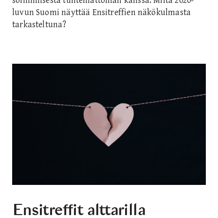
solmimisesta tuntemattoman kanssa. Miltä 2020-
luvun Suomi näyttää Ensitreffien näkökulmasta
tarkasteltuna?
Ensitreffit alttarilla