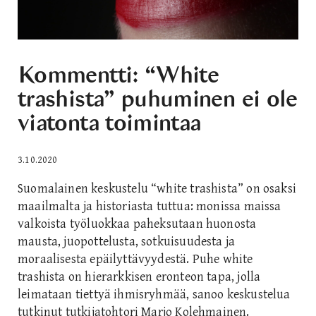
Kommentti: “White
trashista” puhuminen ei ole
viatonta toimintaa
3.10.2020
Suomalainen keskustelu “white trashista” on osaksi
maailmalta ja historiasta tuttua: monissa maissa
valkoista työluokkaa paheksutaan huonosta
mausta, juopottelusta, sotkuisuudesta ja
moraalisesta epäilyttävyydestä. Puhe white
trashista on hierarkkisen eronteon tapa, jolla
leimataan tiettyä ihmisryhmää, sanoo keskustelua
tutkinut tutkijatohtori Marjo Kolehmainen.