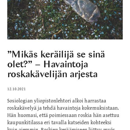
”Mikäs keräilijä se sinä
olet?” – Havaintoja
roskakävelijän arjesta
12.10.2021
Sosiologian yliopistonlehtori alkoi harrastaa
roskakävelyä ja tehdä havaintoja kokemuksistaan.
Hän huomasi, että poimiessaan roskia hän asettuu
kaupunkitilassa eri tavalla katseiden kohteeksi
kuin aiemmin. Roskien keräämiseen liittyy myös