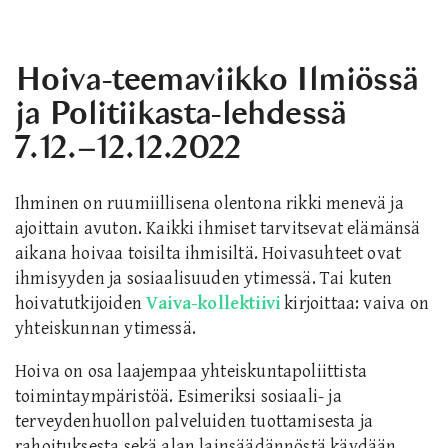
Hoiva-teemaviikko Ilmiössä
ja Politiikasta-lehdessä
7.12.–12.12.2022
Ihminen on ruumiillisena olentona rikki menevä ja
ajoittain avuton. Kaikki ihmiset tarvitsevat elämänsä
aikana hoivaa toisilta ihmisiltä. Hoivasuhteet ovat
ihmisyyden ja sosiaalisuuden ytimessä. Tai kuten
hoivatutkijoiden
Vaiva-kollektiivi
kirjoittaa: vaiva on
yhteiskunnan ytimessä.
Hoiva on osa laajempaa yhteiskuntapoliittista
toimintaympäristöä. Esimeriksi sosiaali- ja
terveydenhuollon palveluiden tuottamisesta ja
rahoituksesta sekä alan lainsäädännöstä käydään