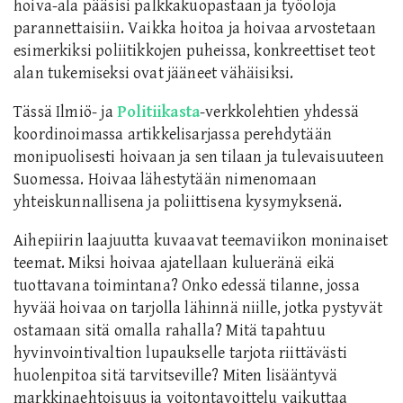
hoiva-ala pääsisi palkkakuopastaan ja työoloja
parannettaisiin. Vaikka hoitoa ja hoivaa arvostetaan
esimerkiksi poliitikkojen puheissa, konkreettiset teot
alan tukemiseksi ovat jääneet vähäisiksi.
Tässä Ilmiö- ja
Politiikasta
-verkkolehtien yhdessä
koordinoimassa artikkelisarjassa perehdytään
monipuolisesti hoivaan ja sen tilaan ja tulevaisuuteen
Suomessa. Hoivaa lähestytään nimenomaan
yhteiskunnallisena ja poliittisena kysymyksenä.
Aihepiirin laajuutta kuvaavat teemaviikon moninaiset
teemat. Miksi hoivaa ajatellaan kulueränä eikä
tuottavana toimintana? Onko edessä tilanne, jossa
hyvää hoivaa on tarjolla lähinnä niille, jotka pystyvät
ostamaan sitä omalla rahalla? Mitä tapahtuu
hyvinvointivaltion lupaukselle tarjota riittävästi
huolenpitoa sitä tarvitseville? Miten lisääntyvä
markkinaehtoisuus ja voitontavoittelu vaikuttaa