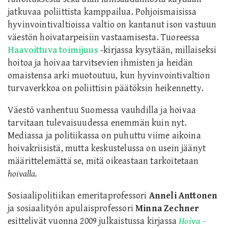
jatkuvaa poliittista kamppailua. Pohjoismaisissa
hyvinvointivaltioissa valtio on kantanut ison vastuun
väestön hoivatarpeisiin vastaamisesta. Tuoreessa
Haavoittuva toimijuus
-kirjassa kysytään, millaiseksi
hoitoa ja hoivaa tarvitsevien ihmisten ja heidän
omaistensa arki muotoutuu, kun hyvinvointivaltion
turvaverkkoa on poliittisin päätöksin heikennetty.
Väestö vanhentuu Suomessa vauhdilla ja hoivaa
tarvitaan tulevaisuudessa enemmän kuin nyt.
Mediassa ja politiikassa on puhuttu viime aikoina
hoivakriisistä, mutta keskustelussa on usein jäänyt
määrittelemättä se, mitä oikeastaan tarkoitetaan
hoivalla.
Sosiaalipolitiikan emeritaprofessori
Anneli Anttonen
ja sosiaalityön apulaisprofessori
Minna Zechner
esittelivät vuonna 2009 julkaistussa kirjassa
Hoiva –