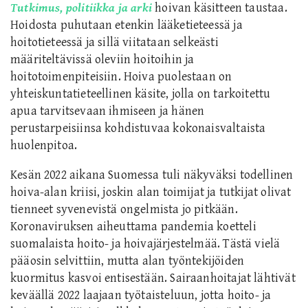
Tutkimus, politiikka ja arki
hoivan käsitteen taustaa.
Hoidosta puhutaan etenkin lääketieteessä ja
hoitotieteessä ja sillä viitataan selkeästi
määriteltävissä oleviin hoitoihin ja
hoitotoimenpiteisiin. Hoiva puolestaan on
yhteiskuntatieteellinen käsite, jolla on tarkoitettu
apua tarvitsevaan ihmiseen ja hänen
perustarpeisiinsa kohdistuvaa kokonaisvaltaista
huolenpitoa.
Kesän 2022 aikana Suomessa tuli näkyväksi todellinen
hoiva-alan kriisi, joskin alan toimijat ja tutkijat olivat
tienneet syvenevistä ongelmista jo pitkään.
Koronaviruksen aiheuttama pandemia koetteli
suomalaista hoito- ja hoivajärjestelmää. Tästä vielä
pääosin selvittiin, mutta alan työntekijöiden
kuormitus kasvoi entisestään. Sairaanhoitajat lähtivät
keväällä 2022 laajaan työtaisteluun, jotta hoito- ja