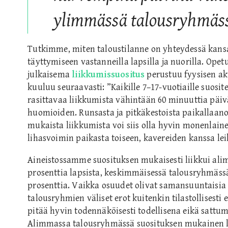
ylimmässä talousryhmäs
Tutkimme, miten taloustilanne on yhteydessä kansa
täyttymiseen vastanneilla lapsilla ja nuorilla. Opet
julkaisema
liikkumissuositus
perustuu fyysisen ak
kuuluu seuraavasti: ”Kaikille 7–17-vuotiaille suosit
rasittavaa liikkumista vähintään 60 minuuttia päiväs
huomioiden. Runsasta ja pitkäkestoista paikallaanol
mukaista liikkumista voi siis olla hyvin monenlai
lihasvoimin paikasta toiseen, kavereiden kanssa lei
Aineistossamme suosituksen mukaisesti liikkui al
prosenttia lapsista, keskimmäisessä talousryhmässä
prosenttia. Vaikka osuudet olivat samansuuntaisia 
talousryhmien väliset erot kuitenkin tilastollisesti e
pitää hyvin todennäköisesti todellisena eikä sattu
Alimmassa talousryhmässä suosituksen mukainen l