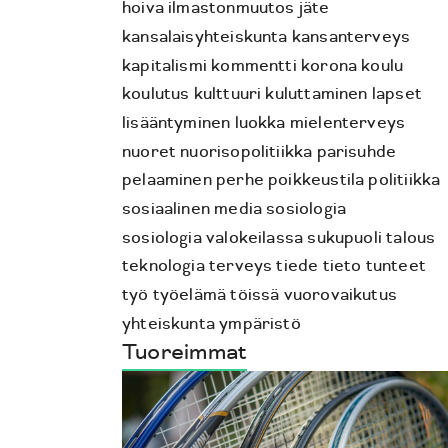
hoiva
ilmastonmuutos
jäte
kansalaisyhteiskunta
kansanterveys
kapitalismi
kommentti
korona
koulu
koulutus
kulttuuri
kuluttaminen
lapset
lisääntyminen
luokka
mielenterveys
nuoret
nuorisopolitiikka
parisuhde
pelaaminen
perhe
poikkeustila
politiikka
sosiaalinen media
sosiologia
sosiologia valokeilassa
sukupuoli
talous
teknologia
terveys
tiede
tieto
tunteet
työ
työelämä
töissä
vuorovaikutus
yhteiskunta
ympäristö
Tuoreimmat