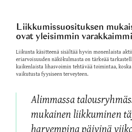
Liikkumissuosituksen mukaise
ovat yleisimmin varakkaimmi
Liikunta käsitteenä sisältää hyvin monenlaista aktii
eriarvoisuuden näkökulmasta on tärkeää tarkastella 
kaikenlaista lihasvoimin tehtävää toimintaa, koska 
vaikutusta fyysiseen terveyteen.
Alimmassa talousryhmäs
mukainen liikkuminen tä
harvempina päivinä viik