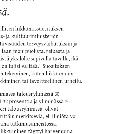
sä.
llisen liikkumissuosituksen
us- ja kulttuuriministeriön
tiivisuuden terveysvaikutuksiin ja
ellaan monipuolista, reipasta ja
sä yksilölle sopivalla tavalla, ikä
oa tulisi välttää.” Suosituksen
nen tekeminen, kuten liikkuminen
kkiminen tai tavoitteellinen urheilu.
immassa talousryhmässä 30
 32 prosenttia ja ylimmässä 36
eri talousryhmissä, olivat
rittäin merkitseviä, eli ilmiötä voi
mana tutkimusaineistossa.
iikkuminen täyttyi harvempina