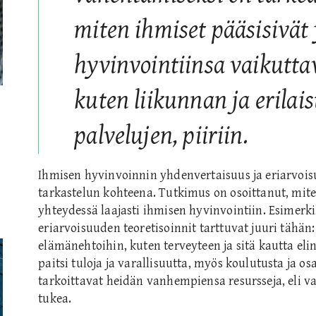
miten ihmiset pääsisivät
hyvinvointiinsa vaikutta
kuten liikunnan ja erilai
palvelujen, piiriin.
Ihmisen hyvinvoinnin yhdenvertaisuus ja eriarvoisu
tarkastelun kohteena. Tutkimus on osoittanut, mit
yhteydessä laajasti ihmisen hyvinvointiin. Esimerki
eriarvoisuuden teoretisoinnit tarttuvat juuri tähän:
elämänehtoihin, kuten terveyteen ja sitä kautta eli
paitsi tuloja ja varallisuutta, myös koulutusta ja o
tarkoittavat heidän vanhempiensa resursseja, eli v
tukea.