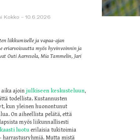
i Kokko
– 10.6.2026
ten liikkumiselle ja vapaa-ajan
ee eriarvoisuutta myös hyvinvoinnin ja
avat Outi Aarresola, Mia Tammelin, Jari
 aika ajoin
julkiseen keskusteluun
,
ttä todellista. Kustannusten
nyt, kun yleinen huonontunut
a. On aiheellista pelätä, että
psista myös liikunnallisesti
kaasti luotu
erilaisia tukitoimia
 – harrastusryhmiä. Mutta mistä