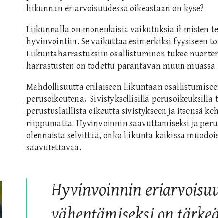
liikunnan eriarvoisuudessa oikeastaan on kyse?
Liikunnalla on monenlaisia vaikutuksia ihmisten t
hyvinvointiin. Se vaikuttaa esimerkiksi fyysiseen 
Liikuntaharrastuksiin osallistuminen tukee nuorten 
harrastusten on todettu parantavan muun muassa it
Mahdollisuutta erilaiseen liikuntaan osallistumisee
perusoikeutena. Sivistyksellisillä perusoikeuksilla
perustuslaillista oikeutta sivistykseen ja itsensä k
riippumatta. Hyvinvoinnin saavuttamiseksi ja peru
olennaista selvittää, onko liikunta kaikissa muodoi
saavutettavaa.
Hyvinvoinnin eriarvoisu
vähentämiseksi on tärke