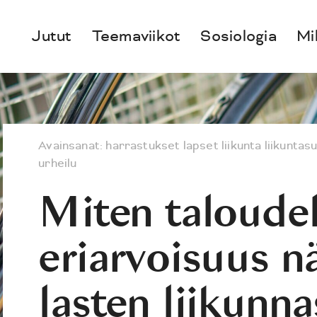
Jutut
Teemaviikot
Sosiologia
Mi
Avainsanat:
harrastukset
lapset
liikunta
liikuntas
urheilu
Miten taloudel
eriarvoisuus n
lasten liikunn