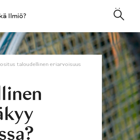
kä Ilmiö?
uositus
taloudellinen eriarvoisuus
linen
äkyy
assa?