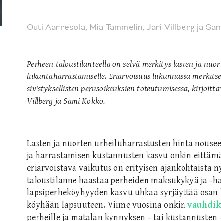
Outi Aarresola
,
Mia Tammelin
,
Jari Villberg
ja
Sam
Perheen taloustilanteella on selvä merkitys lasten ja nuor
liikuntaharrastamiselle. Eriarvoisuus liikunnassa merkits
sivistyksellisten perusoikeuksien toteutumisessa, kirjoitt
Villberg ja Sami Kokko.
Lasten ja nuorten urheiluharrastusten hinta nousee
ja harrastamisen kustannusten kasvu onkin eittämä
eriarvoistava vaikutus on erityisen ajankohtaista 
taloustilanne haastaa perheiden maksukykyä ja -halu
lapsiperheköyhyyden kasvu uhkaa syrjäyttää osan la
köyhään lapsuuteen. Viime vuosina onkin
vauhdik
perheille ja matalan kynnyksen – tai kustannusten