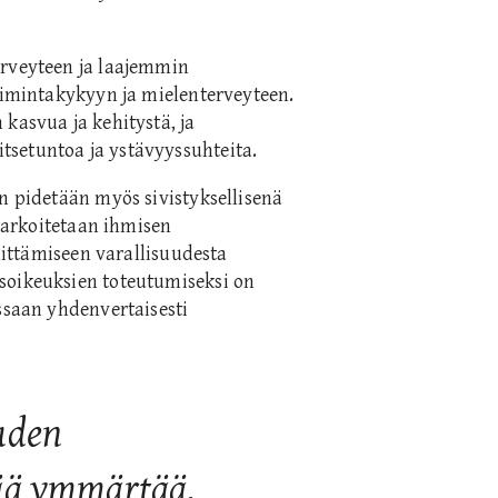
erveyteen ja laajemmin
toimintakykyyn ja mielenterveyteen.
kasvua ja kehitystä, ja
setuntoa ja ystävyyssuhteita.
n pidetään myös sivistyksellisenä
 tarkoitetaan ihmisen
ehittämiseen varallisuudesta
soikeuksien toteutumiseksi on
ssaan yhdenvertaisesti
uden
ää ymmärtää,