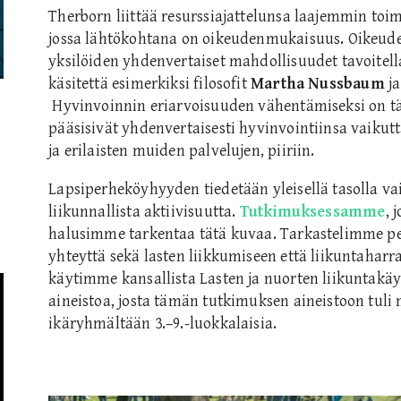
Therborn liittää resurssiajattelunsa laajemmin toi
jossa lähtökohtana on oikeudenmukaisuus. Oikeud
yksilöiden yhdenvertaiset mahdollisuudet tavoitell
käsitettä esimerkiksi filosofit
Martha Nussbaum
j
Hyvinvoinnin eriarvoisuuden vähentämiseksi on t
pääsisivät yhdenvertaisesti hyvinvointiinsa vaikut
ja erilaisten muiden palvelujen, piiriin.
Lapsiperheköyhyyden tiedetään yleisellä tasolla va
liikunnallista aktiivisuutta.
Tutkimuksessamme
, 
halusimme tarkentaa tätä kuvaa. Tarkastelimme per
yhteyttä sekä lasten liikkumiseen että liikuntaha
käytimme kansallista Lasten ja nuorten liikuntakä
aineistoa, josta tämän tutkimuksen aineistoon tuli 
ikäryhmältään 3.–9.-luokkalaisia.