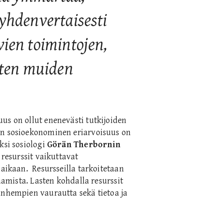
 yhdenvertaisesti
vien toimintojen,
sten muiden
us on ollut enenevästi tutkijoiden
en sosioekonominen eriarvoisuus on
ksi sosiologi
Görän Therbornin
 resurssit vaikuttavat
naikaan. Resursseilla tarkoitetaan
saamista. Lasten kohdalla resurssit
anhempien vaurautta sekä tietoa ja