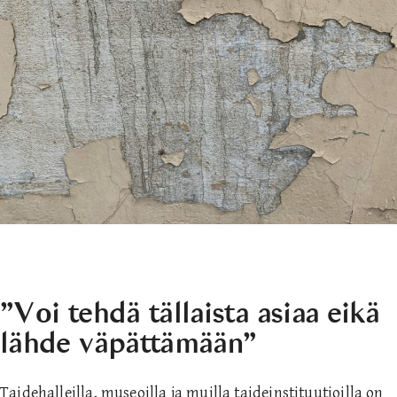
”Voi tehdä tällaista asiaa eikä
lähde väpättämään”
Taidehalleilla, museoilla ja muilla taideinstituutioilla on