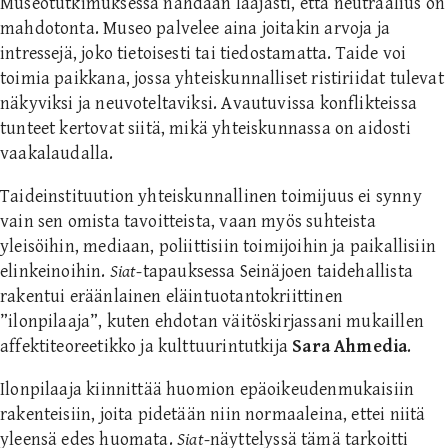
Museotutkimuksessa nähdään laajasti, että neutraalius on
mahdotonta. Museo palvelee aina joitakin arvoja ja
intressejä, joko tietoisesti tai tiedostamatta. Taide voi
toimia paikkana, jossa yhteiskunnalliset ristiriidat tulevat
näkyviksi ja neuvoteltaviksi. Avautuvissa konflikteissa
tunteet kertovat siitä, mikä yhteiskunnassa on aidosti
vaakalaudalla.
Taideinstituution yhteiskunnallinen toimijuus ei synny
vain sen omista tavoitteista, vaan myös suhteista
yleisöihin, mediaan, poliittisiin toimijoihin ja paikallisiin
elinkeinoihin.
Siat
-tapauksessa Seinäjoen taidehallista
rakentui eräänlainen eläintuotantokriittinen
”ilonpilaaja”, kuten ehdotan väitöskirjassani mukaillen
affektiteoreetikko ja kulttuurintutkija
Sara Ahmedia
.
Ilonpilaaja kiinnittää huomion epäoikeudenmukaisiin
rakenteisiin, joita pidetään niin normaaleina, ettei niitä
yleensä edes huomata.
Siat
-näyttelyssä tämä tarkoitti