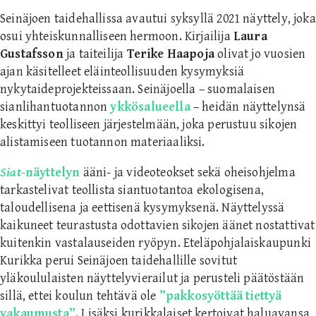
Seinäjoen taidehallissa avautui syksyllä 2021 näyttely, joka
osui yhteiskunnalliseen hermoon. Kirjailija
Laura
Gustafsson
ja taiteilija
Terike Haapoja
olivat jo vuosien
ajan käsitelleet eläinteollisuuden kysymyksiä
nykytaideprojekteissaan. Seinäjoella – suomalaisen
sianlihantuotannon
ykkösalueella
– heidän näyttelynsä
keskittyi teolliseen järjestelmään, joka perustuu sikojen
alistamiseen tuotannon materiaaliksi.
Siat
-näyttelyn
ääni- ja videoteokset sekä oheisohjelma
tarkastelivat teollista siantuotantoa ekologisena,
taloudellisena ja eettisenä kysymyksenä. Näyttelyssä
kaikuneet teurastusta odottavien sikojen äänet nostattivat
kuitenkin vastalauseiden ryöpyn. Eteläpohjalaiskaupunki
Kurikka perui Seinäjoen taidehallille sovitut
yläkoululaisten näyttelyvierailut ja perusteli päätöstään
sillä, ettei koulun tehtävä ole
”pakkosyöttää tiettyä
vakaumusta”
. Lisäksi kurikkalaiset kertoivat haluavansa