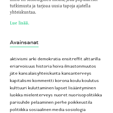
tutkimusta ja tarjoaa uusia tapoja ajatella
yhteiskuntaa.
Lue lisää.
Avainsanat
aktivismi
arki
demokratia
ensitreffit alttarilla
eriarvoisuus
historia
hoiva
ilmastonmuutos
jäte
kansalaisyhteiskunta
kansanterveys
kapitalismi
kommentti
korona
koulu
koulutus
kulttuuri
kuluttaminen
lapset
lisääntyminen
luokka
mielenterveys
nuoret
nuorisopolitiikka
parisuhde
pelaaminen
perhe
poikkeustila
politiikka
sosiaalinen media
sosiologia