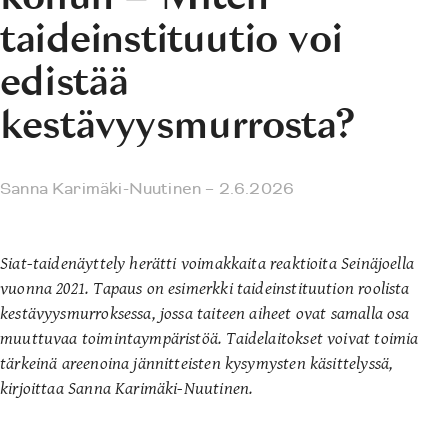
taideinstituutio voi
edistää
kestävyysmurrosta?
Sanna Karimäki-Nuutinen
– 2.6.2026
Siat-taidenäyttely herätti voimakkaita reaktioita Seinäjoella
vuonna 2021. Tapaus on esimerkki taideinstituution roolista
kestävyysmurroksessa, jossa taiteen aiheet ovat samalla osa
muuttuvaa toimintaympäristöä. Taidelaitokset voivat toimia
tärkeinä areenoina jännitteisten kysymysten käsittelyssä,
kirjoittaa Sanna Karimäki-Nuutinen.