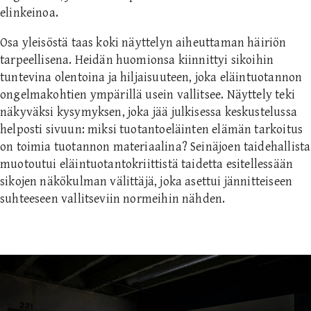
elinkeinoa.
Osa yleisöstä taas koki näyttelyn aiheuttaman häiriön
tarpeellisena. Heidän huomionsa kiinnittyi sikoihin
tuntevina olentoina ja hiljaisuuteen, joka eläintuotannon
ongelmakohtien ympärillä usein vallitsee. Näyttely teki
näkyväksi kysymyksen, joka jää julkisessa keskustelussa
helposti sivuun: miksi tuotantoeläinten elämän tarkoitus
on toimia tuotannon materiaalina? Seinäjoen taidehallista
muotoutui eläintuotantokriittistä taidetta esitellessään
sikojen näkökulman välittäjä, joka asettui jännitteiseen
suhteeseen vallitseviin normeihin nähden.