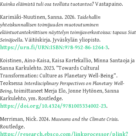
Kuinka eläimistä tuli osa teollista tuotantoa?
Vastapaino.
Karimäki-Nuutinen, Sanna. 2026.
Taidehallin
yhteiskunnallisen toimijuuden muotoutuminen
eläintuotantokriittisen näyttelyn toimijaverkostoissa: tapaus Siat
Sein
äjoella
. Väitöskirja. Jyväskylän yliopisto.
https://urn.fi/URN:ISBN:978-952-86-1264-3
.
Koistinen, Aino-Kaisa, Kaisa Kortekallio, Minna Santaoja ja
Sanna Karkulehto. 2023. ”Towards Cultural
Transformation: Culture as Planetary Well-Being”.
Teoksessa
Interdisciplinary Perspectives on Planetary Well-
Being
, toimittaneet Merja Elo, Jonne Hytönen, Sanna
Karkulehto, ym. Routledge.
https://doi.org/10.4324/9781003334002-23
.
Merriman, Nick. 2024.
Museums and the Climate Crisis
.
Routledge.
https://research.ebsco.com/linkprocessor/plink?