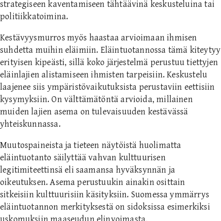
strategiseen kaventamiseen tähtäävinä keskusteluina tai
politiikkatoimina.
Kestävyysmurros myös haastaa arvioimaan ihmisen
suhdetta muihin eläimiin. Eläintuotannossa tämä kiteytyy
erityisen kipeästi, sillä koko järjestelmä perustuu tiettyjen
eläinlajien alistamiseen ihmisten tarpeisiin. Keskustelu
laajenee siis ympäristövaikutuksista perustaviin eettisiin
kysymyksiin. On välttämätöntä arvioida, millainen
muiden lajien asema on tulevaisuuden kestävässä
yhteiskunnassa.
Muutospaineista ja tieteen näytöistä huolimatta
eläintuotanto säilyttää vahvan kulttuurisen
legitimiteettinsä eli saamansa hyväksynnän ja
oikeutuksen. Asema perustuukin ainakin osittain
sitkeisiin kulttuurisiin käsityksiin. Suomessa ymmärrys
eläintuotannon merkityksestä on sidoksissa esimerkiksi
uskomuksiin maaseudun elinvoimasta,