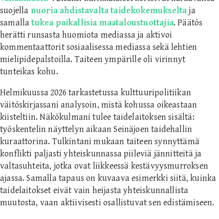
suojella
nuoria ahdistavalta taidekokemukselta
ja
samalla
tukea paikallisia maataloustuottajia
. Päätös
herätti runsasta huomiota mediassa ja aktivoi
kommentaattorit sosiaalisessa mediassa sekä lehtien
mielipidepalstoilla. Taiteen ympärille oli virinnyt
tunteikas kohu.
Helmikuussa 2026 tarkastetussa kulttuuripolitiikan
väitöskirjassani analysoin, mistä kohussa oikeastaan
kiisteltiin. Näkökulmani tulee taidelaitoksen sisältä:
työskentelin näyttelyn aikaan Seinäjoen taidehallin
kuraattorina. Tulkintani mukaan taiteen synnyttämä
konflikti paljasti yhteiskunnassa piileviä jännitteitä ja
valtasuhteita, jotka ovat liikkeessä kestävyysmurroksen
ajassa. Samalla tapaus on kuvaava esimerkki siitä, kuinka
taidelaitokset eivät vain heijasta yhteiskunnallista
muutosta, vaan aktiivisesti osallistuvat sen edistämiseen.