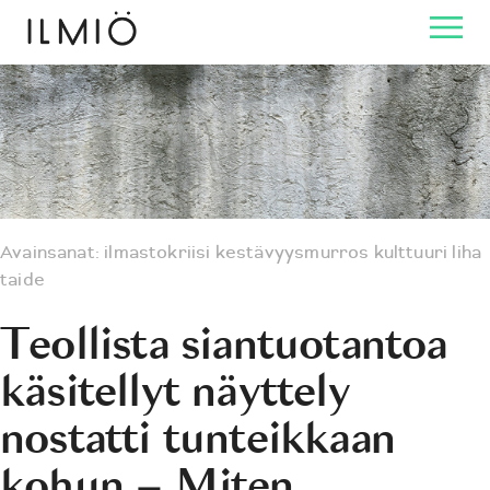
Avainsanat:
ilmastokriisi
kestävyysmurros
kulttuuri
liha
taide
Teollista siantuotantoa
käsitellyt näyttely
nostatti tunteikkaan
kohun – Miten