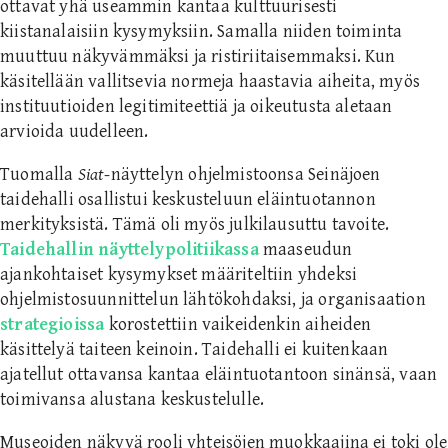
ottavat yhä useammin kantaa kulttuurisesti
kiistanalaisiin kysymyksiin. Samalla niiden toiminta
muuttuu näkyvämmäksi ja ristiriitaisemmaksi. Kun
käsitellään vallitsevia normeja haastavia aiheita, myös
instituutioiden legitimiteettiä ja oikeutusta aletaan
arvioida uudelleen.
Tuomalla
Siat
-näyttelyn ohjelmistoonsa Seinäjoen
taidehalli osallistui keskusteluun eläintuotannon
merkityksistä. Tämä oli myös julkilausuttu tavoite.
Taidehallin näyttelypolitiikassa
maaseudun
ajankohtaiset kysymykset määriteltiin yhdeksi
ohjelmistosuunnittelun lähtökohdaksi, ja organisaation
strategioissa
korostettiin vaikeidenkin aiheiden
käsittelyä taiteen keinoin. Taidehalli ei kuitenkaan
ajatellut ottavansa kantaa eläintuotantoon sinänsä, vaan
toimivansa alustana keskustelulle.
Museoiden näkyvä rooli yhteisöjen muokkaajina ei toki ole