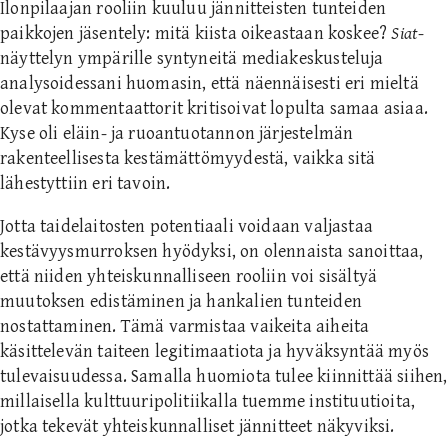
Ilonpilaajan rooliin kuuluu jännitteisten tunteiden
paikkojen jäsentely: mitä kiista oikeastaan koskee?
Siat
-
näyttelyn ympärille syntyneitä mediakeskusteluja
analysoidessani huomasin, että näennäisesti eri mieltä
olevat kommentaattorit kritisoivat lopulta samaa asiaa.
Kyse oli eläin- ja ruoantuotannon järjestelmän
rakenteellisesta kestämättömyydestä, vaikka sitä
lähestyttiin eri tavoin.
Jotta taidelaitosten potentiaali voidaan valjastaa
kestävyysmurroksen hyödyksi, on olennaista sanoittaa,
että niiden yhteiskunnalliseen rooliin voi sisältyä
muutoksen edistäminen ja hankalien tunteiden
nostattaminen. Tämä varmistaa vaikeita aiheita
käsittelevän taiteen legitimaatiota ja hyväksyntää myös
tulevaisuudessa. Samalla huomiota tulee kiinnittää siihen,
millaisella kulttuuripolitiikalla tuemme instituutioita,
jotka tekevät yhteiskunnalliset jännitteet näkyviksi.