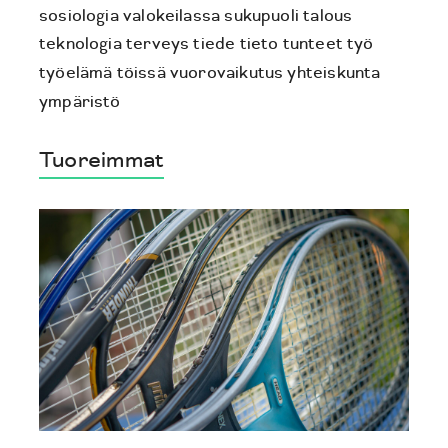
sosiologia valokeilassa
sukupuoli
talous
teknologia
terveys
tiede
tieto
tunteet
työ
työelämä
töissä
vuorovaikutus
yhteiskunta
ympäristö
Tuoreimmat