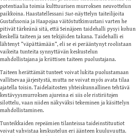
potentiaalia toimia kulttuurisen murroksen neuvottelun
paikkoina. Haastatellessani
Siat
-näyttelyn taiteilijoita
Gustafssonia ja Haapojaa väitöstutkimustani varten he
pitivät tärkeänä sitä, että Seinäjoen taidehalli pysyi kohun
keskellä taiteen ja sen tekijöiden takana. Taidehalli ei
lähtenyt ”väpättämään”, eli se ei perääntynyt roolistaan
vaikeita tunteita synnyttävän keskustelun
mahdollistajana ja kriittisen taiteen puolustajana.
Taiteen herättämät tunteet voivat lukita puolustamaan
vallitsevaa järjestystä, mutta ne voivat myös avata tilaa
ajatella toisin. Taidelaitosten yhteiskunnallinen tehtävä
kestävyysmurroksen ajureina ei siis ole ristiriitojen
silottelu, vaan niiden näkyväksi tekeminen ja käsittelyn
mahdollistaminen.
Tunteikkaiden repeämien tilanteissa taideinstituutiot
voivat vahvistaa keskustelun eri äänteen kuuluvuutta.