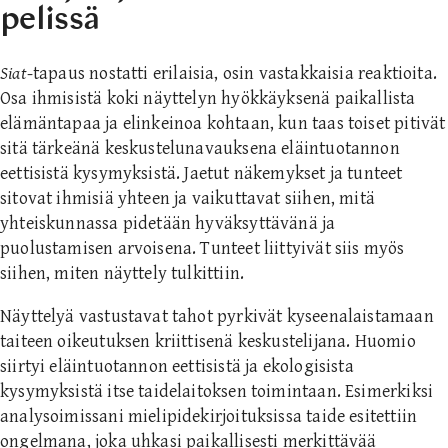
pelissä
Siat
-tapaus nostatti erilaisia, osin vastakkaisia reaktioita.
Osa ihmisistä koki näyttelyn hyökkäyksenä paikallista
elämäntapaa ja elinkeinoa kohtaan, kun taas toiset pitivät
sitä tärkeänä keskustelunavauksena eläintuotannon
eettisistä kysymyksistä. Jaetut näkemykset ja tunteet
sitovat ihmisiä yhteen ja vaikuttavat siihen, mitä
yhteiskunnassa pidetään hyväksyttävänä ja
puolustamisen arvoisena. Tunteet liittyivät siis myös
siihen, miten näyttely tulkittiin.
Näyttelyä vastustavat tahot pyrkivät kyseenalaistamaan
taiteen oikeutuksen kriittisenä keskustelijana. Huomio
siirtyi eläintuotannon eettisistä ja ekologisista
kysymyksistä itse taidelaitoksen toimintaan. Esimerkiksi
analysoimissani mielipidekirjoituksissa taide esitettiin
ongelmana, joka uhkasi paikallisesti merkittävää