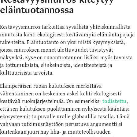
eläintuotannossa
Kestävyysmurros tarkoittaa syvällistä yhteiskunnallista
muutosta kohti ekologisesti kestävämpiä elämäntapoja ja
rakenteita. Eläintuotanto on yksi niistä kysymyksistä,
joissa murroksen monet ulottuvuudet tiivistyvät
näkyviksi. Kyse on ruoantuotannon lisäksi myös tavoista
ja tottumuksista, elinkeinoista, identiteeteistä ja
kulttuurisista arvoista.
Eläinperäisen ruoan kulutuksen merkittävä
vähentäminen on keskeinen askel kohti ekologisesti
kestävää ruokajärjestelmää. On esimerkiksi
todistettu
,
että sen kulutuksen puolittaminen nykyisestä kääntäisi
ekosysteemit toipuvalle uralle globaalilla tasolla. Tämä
vahvaan tutkimusnäyttöön perustuva argumentti ei
kuitenkaan juuri näy liha- ja maitoteollisuuden