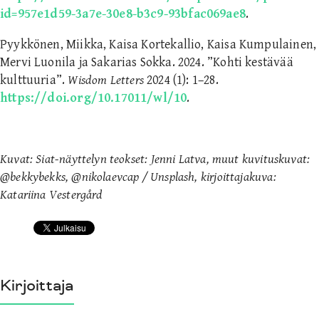
id=957e1d59-3a7e-30e8-b3c9-93bfac069ae8
.
Pyykkönen, Miikka, Kaisa Kortekallio, Kaisa Kumpulainen,
Mervi Luonila ja Sakarias Sokka. 2024. ”Kohti kestävää
kulttuuria”.
Wisdom Letters
2024 (1): 1–28.
https://doi.org/10.17011/wl/10
.
Kuvat: Siat-näyttelyn teokset: Jenni Latva, muut kuvituskuvat:
@bekkybekks, @nikolaevcap / Unsplash, kirjoittajakuva:
Katariina Vestergård
Kirjoittaja