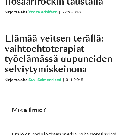
Ilosaarirockin taustalla
Kirjoittajalta
Veera Adolfsen
|
27.5.2018
Elämää veitsen terällä:
vaihtoehtoterapiat
työelämässä uupuneiden
selviytymiskeinona
Kirjoittajalta
Suvi Salmenniemi
|
9.11.2018
Mikä Ilmiö?
Ilmiö on sosiologinen media, joka popularisoi