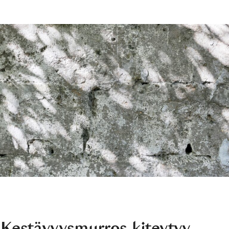
Kestävyysmurros kiteytyy