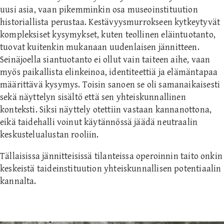
uusi asia, vaan pikemminkin osa museoinstituution
historiallista perustaa. Kestävyysmurrokseen kytkeytyvät
kompleksiset kysymykset, kuten teollinen eläintuotanto,
tuovat kuitenkin mukanaan uudenlaisen jännitteen.
Seinäjoella siantuotanto ei ollut vain taiteen aihe, vaan
myös paikallista elinkeinoa, identiteettiä ja elämäntapaa
määrittävä kysymys. Toisin sanoen se oli samanaikaisesti
sekä näyttelyn sisältö että sen yhteiskunnallinen
konteksti. Siksi näyttely otettiin vastaan kannanottona,
eikä taidehalli voinut käytännössä jäädä neutraalin
keskustelualustan rooliin.
Tällaisissa jännitteisissä tilanteissa operoinnin taito onkin
keskeistä taideinstituution yhteiskunnallisen potentiaalin
kannalta.