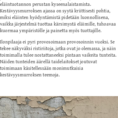
eläintuotannon perustan kyseenalaistamista.
Kestävyysmurroksen ajassa on syytä kriittisesti pohtia,
miksi eläinten hyödyntämistä pidetään luonnollisena,
vaikka järjestelmä tuottaa kärsimystä eläimille, tuhoavaa
kuormaa ympäristölle ja painetta myös tuottajille.
Ilonpilaaja ei pyri provosoimaan provosoinnin vuoksi. Se
tekee näkyväksi ristiriitoja, jotka ovat jo olemassa, ja näin
toimimalla tulee nostattaneeksi pintaan vaikeita tunteita.
Näiden tunteiden äärellä taidelaitokset joutuvat
toimimaan käsitellessään monimutkaisia
kestävyysmurroksen teemoja.