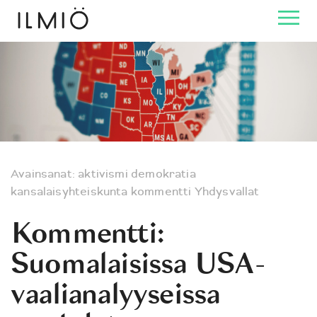
Avainsanat:
aktivismi
demokratia
kansalaisyhteiskunta
kommentti
Yhdysvallat
Kommentti:
Suomalaisissa USA-
vaalianalyyseissa