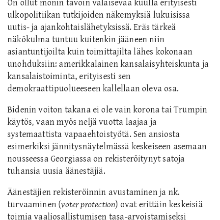
On ollut monin tavoin valaisevaa kuulla erityisesti
ulkopolitiikan tutkijoiden näkemyksiä lukuisissa
uutis- ja ajankohtaislähetyksissä. Eräs tärkeä
näkökulma tuntuu kuitenkin jääneen niin
asiantuntijoilta kuin toimittajilta lähes kokonaan
unohduksiin: amerikkalainen kansalaisyhteiskunta ja
kansalaistoiminta, erityisesti sen
demokraattipuolueeseen kallellaan oleva osa.
Bidenin voiton takana ei ole vain korona tai Trumpin
käytös, vaan myös neljä vuotta laajaa ja
systemaattista
vapaaehtoist
yötä. Sen ansiosta
esimerkiksi
jännitysnäytelmässä keskeiseen asemaan
nousseessa
Georgiassa on rekisteröitynyt satoja
tuhansia uusia äänestäjiä
.
Äänestäjien rekisteröinnin avustaminen ja nk.
turvaaminen
(
voter protection
) ovat erittäin keskeisiä
toimia vaaliosallistumisen tasa-arvoistamiseksi