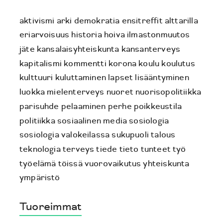
aktivismi
arki
demokratia
ensitreffit alttarilla
eriarvoisuus
historia
hoiva
ilmastonmuutos
jäte
kansalaisyhteiskunta
kansanterveys
kapitalismi
kommentti
korona
koulu
koulutus
kulttuuri
kuluttaminen
lapset
lisääntyminen
luokka
mielenterveys
nuoret
nuorisopolitiikka
parisuhde
pelaaminen
perhe
poikkeustila
politiikka
sosiaalinen media
sosiologia
sosiologia valokeilassa
sukupuoli
talous
teknologia
terveys
tiede
tieto
tunteet
työ
työelämä
töissä
vuorovaikutus
yhteiskunta
ympäristö
Tuoreimmat