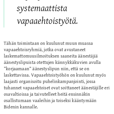
systemaattista
vapaaehtoist
yötä.
Tähän toimintaan on kuulunut muun muassa
vapaaehtoisryhmiä, jotka ovat avustaneet
laskemattomuusilmoituksen saaneita äänestäjiä
äänestyslipuista otettujen kännykkäkuvien avulla
”korjaamaan” äänestyslipun niin, että se on
laskettavissa. Vapaaehtoistyöhön on kuulunut myös
laajasti organisoitu puhelinkampanjointi, jossa
tuhannet vapaaehtoiset ovat soittaneet äänestäjille eri
osavaltioissa ja taivutelleet heitä ensinnäkin
osallistumaan vaaleihin ja toiseksi kääntymään
Bidenin kannalle.