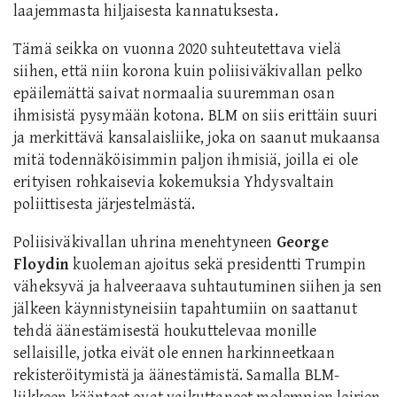
laajemmasta hiljaisesta kannatuksesta.
Tämä seikka on vuonna 2020 suhteutettava vielä
siihen, että niin korona kuin poliisiväkivallan pelko
epäilemättä saivat normaalia suuremman osan
ihmisistä pysymään kotona. BLM on siis erittäin suuri
ja merkittävä kansalaisliike, joka on saanut mukaansa
mitä todennäköisimmin paljon ihmisiä, joilla ei ole
erityisen rohkaisevia kokemuksia Yhdysvaltain
poliittisesta järjestelmästä.
Poliisiväkivallan uhrina menehtyneen
George
Floydin
kuoleman ajoitus sekä presidentti Trumpin
väheksyvä ja halveeraava suhtautuminen siihen ja sen
jälkeen käynnistyneisiin tapahtumiin on saattanut
tehdä äänestämisestä houkuttelevaa monille
sellaisille, jotka eivät ole ennen harkinneetkaan
rekisteröitymistä ja äänestämistä. Samalla BLM-