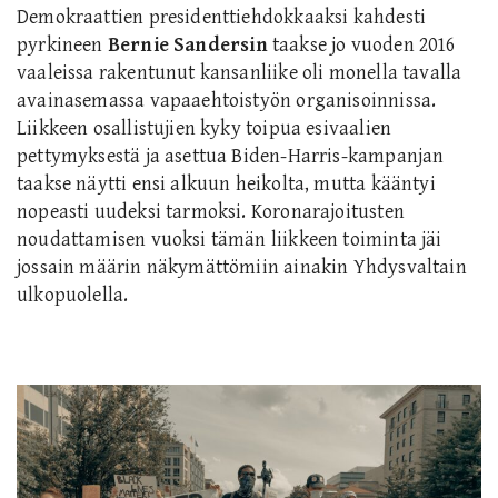
Demokraattien presidenttiehdokkaaksi kahdesti
pyrkineen
Bernie Sandersin
taakse jo vuoden 2016
vaaleissa rakentunut kansanliike oli monella tavalla
avainasemassa vapaaehtoistyön organisoinnissa.
Liikkeen osallistujien kyky toipua esivaalien
pettymyksestä ja asettua Biden-Harris-kampanjan
taakse näytti ensi alkuun heikolta, mutta kääntyi
nopeasti uudeksi tarmoksi. Koronarajoitusten
noudattamisen vuoksi tämän liikkeen toiminta jäi
jossain määrin näkymättömiin ainakin Yhdysvaltain
ulkopuolella.