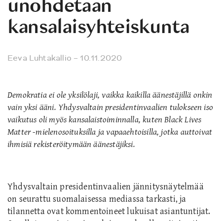
unohdetaan
kansalaisyhteiskunta
Eeva Luhtakallio
– 10.11.2020
Demokratia ei ole yksilölaji, vaikka kaikilla äänestäjillä onkin
vain yksi ääni. Yhdysvaltain presidentinvaalien tulokseen iso
vaikutus oli myös kansalaistoiminnalla, kuten Black Lives
Matter -mielenosoituksilla ja vapaaehtoisilla, jotka auttoivat
ihmisiä rekisteröitymään äänestäjiksi.
Yhdysvaltain presidentinvaalien jännitysnäytelmää
on seurattu suomalaisessa mediassa tarkasti, ja
tilannetta ovat kommentoineet lukuisat asiantuntijat.