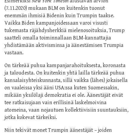
Esimerkiksi
New York Timesin
alustavan arvion
(7.11.2020) mukaan BLM on kuitenkin tuonut
enemmän ihmisiä Bidenin kuin Trumpin taakse.
Vaikka Biden kampanjoidessaan varoi visusti
tukemasta räjähdysherkkiä mielenosoituksia, Trump
saatteli omalla toiminnallaan BLM-kannattajia
yhdistämään aktivisminsa ja äänestämisen Trumpia
vastaan.
On tärkeää puhua kampanjarahoituksesta, koronasta
ja taloudesta. On kuitenkin yhtä lailla tärkeää puhua
kansalaisyhteiskunnasta, sillä vaikka (lähes) jokaisella
on vaaleissa yksi ääni USA:ssa kuten Suomessakin,
mikään yksilölaji demokratia ei ole. Äänestäjät eivät
tee ratkaisujaan vain erillisinä laskelmoivina
atomeina, vaan nojautuen kollektiivisiin suuntauksiin,
jotka kokevat tärkeiksi.
Niin tekivät monet Trumpin äänestäjät – joiden