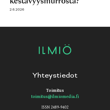
kestävyysmurrosta?
2.6.2026
Yhteystiedot
Toimitus
toimitus@ilmiomedia.fi
ISSN 2489-9402