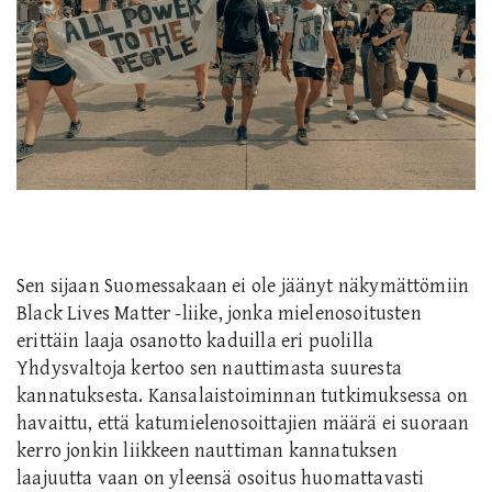
Sen sijaan Suomessakaan ei ole jäänyt näkymättömiin
Black Lives Matter -liike
, jonka mielenosoitusten
erittäin laaja osanotto kaduilla
eri puolilla
Yhdysvaltoja
kertoo
sen nauttimasta
suuresta
kannatuksesta
.
Kansalaistoiminnan tutkimuksessa on
havaittu, että katumielenosoittajien määrä ei suoraan
kerro jonkin liikkeen nauttiman kannatuksen
laajuutta vaan on yleensä osoitus huomattavasti