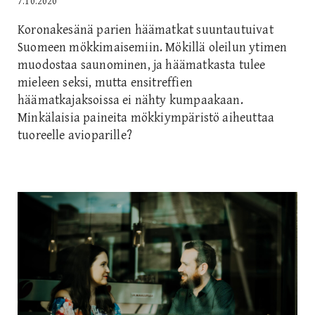
7.10.2020
Koronakesänä parien häämatkat suuntautuivat
Suomeen mökkimaisemiin. Mökillä oleilun ytimen
muodostaa saunominen, ja häämatkasta tulee
mieleen seksi, mutta ensitreffien
häämatkajaksoissa ei nähty kumpaakaan.
Minkälaisia paineita mökkiympäristö aiheuttaa
tuoreelle avioparille?