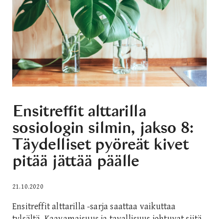
Ensitreffit alttarilla
sosiologin silmin, jakso 8:
Täydelliset pyöreät kivet
pitää jättää päälle
21.10.2020
Ensitreffit alttarilla -sarja saattaa vaikuttaa
tylsältä. Kaavamaisuus ja tavallisuus johtuvat siitä,