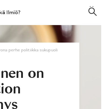
kä Ilmiö?
rona
perhe
politiikka
sukupuoli
nen on
tion
mys