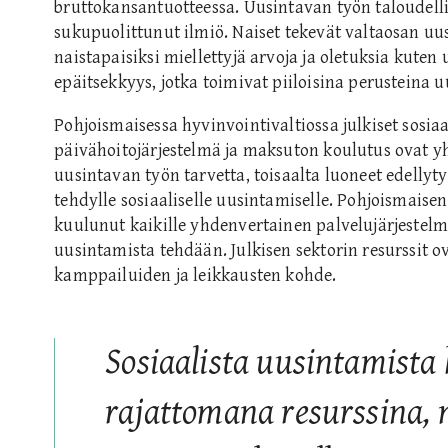
bruttokansantuotteessa. Uusintavan työn taloudell
sukupuolittunut ilmiö. Naiset tekevät valtaosan uus
naistapaisiksi miellettyjä arvoja ja oletuksia kuten 
epäitsekkyys, jotka toimivat piiloisina perusteina 
Pohjoismaisessa hyvinvointivaltiossa julkiset sosiaal
päivähoitojärjestelmä ja maksuton koulutus ovat 
uusintavan työn tarvetta, toisaalta luoneet edelly
tehdylle sosiaaliselle uusintamiselle. Pohjoismaise
kuulunut kaikille yhdenvertainen palvelujärjestelmä,
uusintamista tehdään. Julkisen sektorin resurssit ov
kamppailuiden ja leikkausten kohde.
Sosiaalista uusintamista
rajattomana resurssina, 