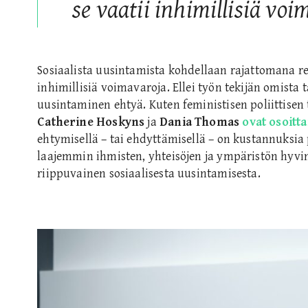
se vaatii inhimillisiä voi
Sosiaalista uusintamista kohdellaan rajattomana res
inhimillisiä voimavaroja. Ellei työn tekijän omista 
uusintaminen ehtyä. Kuten feministisen poliittisen
Catherine Hoskyns
ja
Dania Thomas
ovat osoitt
ehtymisellä – tai ehdyttämisellä – on kustannuksia p
laajemmin ihmisten, yhteisöjen ja ympäristön hyvin
riippuvainen sosiaalisesta uusintamisesta.