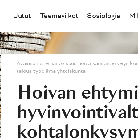
Jutut
Teemaviikot
Sosiologia
Mi
Avainsanat:
eriarvoisuus
hoiva
kansanterveys
ko
talous
työelämä
yhteiskunta
Hoivan ehtymi
hyvinvointival
kohtalonkysy