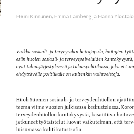
Heini Kinnunen
,
Emma Lamberg
ja
Hanna Ylöstalo
Vaikka sosiaali- ja terveysalan hoitajapula, hoitajien työt
esiin huolen sosiaali- ja terveyspalveluiden kantokyvystä
ovat talousjärjestyksessä ja talouspolitiikassa, joka ei tu
ehdyttävälle politiikalle on kuitenkin vaihtoehtoja.
Huoli Suomen sosiaali- ja terveydenhuollon ajautumi
teema viime vuosien julkisessa keskustelussa. Kor
terveydenhuollon kantokyvystä, kasautuva hoitovelk
jatkuneet työtaistelut luovat vaikutelman, että t
luisumassa kohti katastrofia.