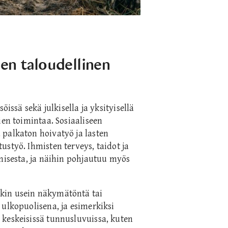
en taloudellinen
öissä sekä julkisella ja yksityisellä
ien toimintaa. Sosiaaliseen
 palkaton hoivatyö ja lasten
styö. Ihmisten terveys, taidot ja
amisesta, ja näihin pohjautuu myös
kin usein näkymätöntä tai
 ulkopuolisena, ja esimerkiksi
 keskeisissä tunnusluvuissa, kuten