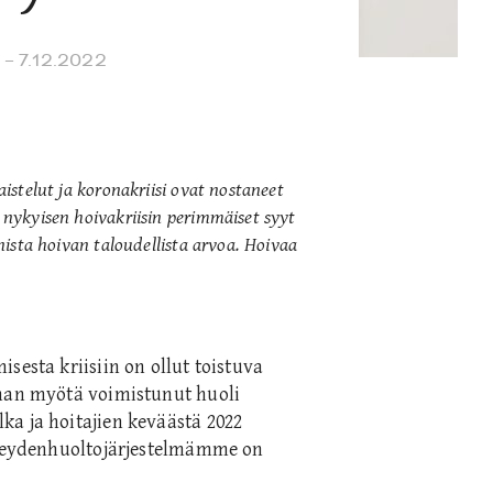
– 7.12.2022
aistelut ja koronakriisi ovat nostaneet
, nykyisen hoivakriisin perimmäiset syyt
nnista hoivan taloudellista arvoa. Hoivaa
sesta kriisiin on ollut toistuva
onan myötä voimistunut huoli
a ja hoitajien keväästä 2022
erveydenhuoltojärjestelmämme on