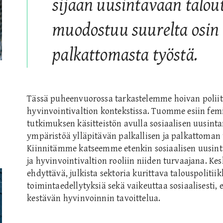
sijaan uusintavaan talout
muodostuu suurelta osin 
palkattomasta työstä.
Tässä puheenvuorossa tarkastelemme hoivan poliit
hyvinvointivaltion kontekstissa. Tuomme esiin femi
tutkimuksen käsitteistön avulla sosiaalisen uusintam
ympäristöä ylläpitävän palkallisen ja palkattoman 
Kiinnitämme katseemme etenkin sosiaalisen uusinta
ja hyvinvointivaltion rooliin niiden turvaajana. Ke
ehdyttävä, julkista sektoria kurittava talouspoliti
toimintaedellytyksiä sekä vaikeuttaa sosiaalisesti, e
kestävän hyvinvoinnin tavoittelua.