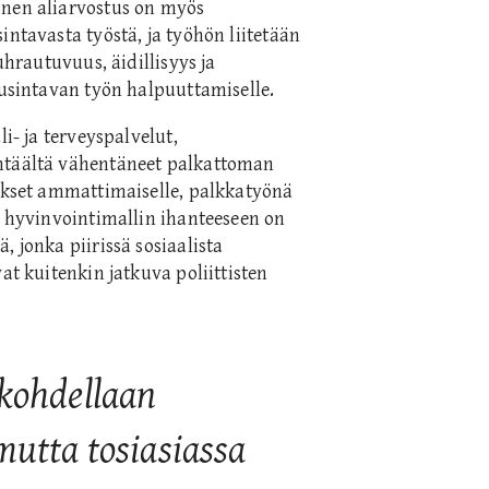
inen aliarvostus on myös
intavasta työstä, ja työhön liitetään
uhrautuvuus, äidillisyys ja
uusintavan työn halpuuttamiselle.
i- ja terveyspalvelut,
yhtäältä vähentäneet palkattoman
tykset ammattimaiselle, palkkatyönä
n hyvinvointimallin ihanteeseen on
 jonka piirissä sosiaalista
at kuitenkin jatkuva poliittisten
 kohdellaan
mutta tosiasiassa