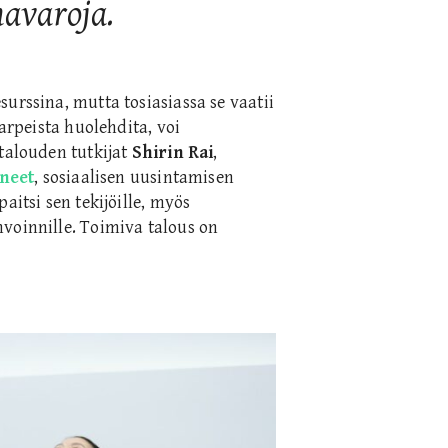
mavaroja.
urssina, mutta tosiasiassa se vaatii
tarpeista huolehdita, voi
 talouden tutkijat
Shirin Rai
,
aneet
,
sosiaalisen uusintamisen
aitsi sen tekijöille, myös
voinnille. Toimiva talous on