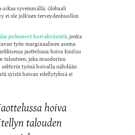
a-aikaa syvemmällä. Globaali
y ei ole julkisen terveydenhuollon
ään puhuneet hoivakriisistä
, jonka
tavan työn marginaalinen asema
rarkkisessa jaottelussa hoiva kuuluu
an talouteen, joka muodostuu
en sektorin työnä hoivalla nähdään
tä syistä hoivan edellytyksiä ei
jaottelussa hoiva
tellyn talouden