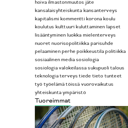
hoiva
ilmastonmuutos
jäte
kansalaisyhteiskunta
kansanterveys
kapitalismi
kommentti
korona
koulu
koulutus
kulttuuri
kuluttaminen
lapset
lisääntyminen
luokka
mielenterveys
nuoret
nuorisopolitiikka
parisuhde
pelaaminen
perhe
poikkeustila
politiikka
sosiaalinen media
sosiologia
sosiologia valokeilassa
sukupuoli
talous
teknologia
terveys
tiede
tieto
tunteet
työ
työelämä
töissä
vuorovaikutus
yhteiskunta
ympäristö
Tuoreimmat