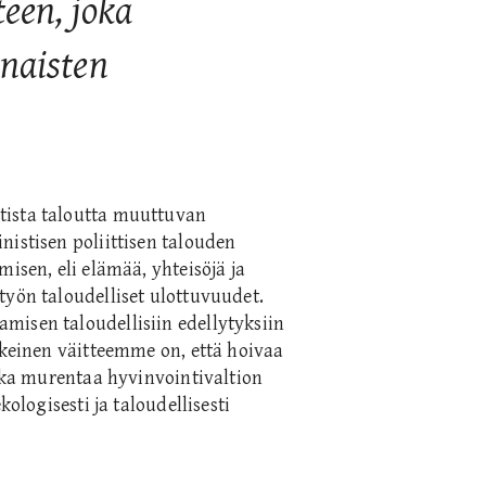
een, joka
naisten
tista taloutta muuttuvan
nistisen poliittisen talouden
isen, eli elämää, yhteisöjä ja
työn taloudelliset ulottuvuudet.
misen taloudellisiin edellytyksiin
skeinen väitteemme on, että hoivaa
ikka murentaa hyvinvointivaltion
kologisesti ja taloudellisesti