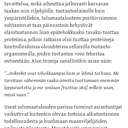
tavoittelua, mikä aiheuttaa jatkuvasti kasvavan
taakan niin viljelijöille, tuotantoeläimille kuin
ympäristöllekin. Solumaatalouteen positiivisimmin
suhtautuvat taas päinvastoin kehystivät
eläintuotannon liian epätehokkaaksi tavaksi tuottaa
proteiinia, jolloin ratkaisu olisi tuottaa proteiineja
kontrolloiduissa olosuhteissa sellaisilla tuotanto-
organismeilla, joiden tuotantoa voisi tehostaa
entisestään. Alan toimija sanallistikin asian näin: ‪
”…mikrobit ovat tehokkaampia kuin se lehmä tai kana. Me
tarvitaan vähemmän raaka-ainetta tuottamaan enemmän
lopputuotetta ja me voidaan [tuottaa sitä] milloin vaan,
missä vaan.”
Useat solumaatalouden parissa toimivat asiantuntijat
vaikuttivat kuitenkin olevan tietoisia alkutuotannon
todellisuudesta ja huolissaan maanviljelijöiden