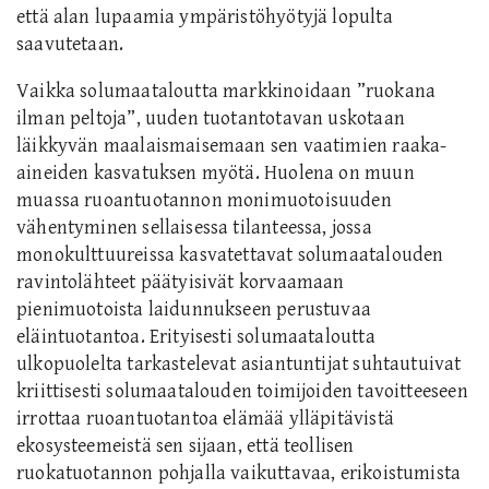
että alan lupaamia ympäristöhyötyjä lopulta
saavutetaan.
Vaikka solumaataloutta markkinoidaan ”ruokana
ilman peltoja”, uuden tuotantotavan uskotaan
läikkyvän maalaismaisemaan sen vaatimien raaka-
aineiden kasvatuksen myötä. Huolena on muun
muassa ruoantuotannon monimuotoisuuden
vähentyminen sellaisessa tilanteessa, jossa
monokulttuureissa kasvatettavat solumaatalouden
ravintolähteet päätyisivät korvaamaan
pienimuotoista laidunnukseen perustuvaa
eläintuotantoa. Erityisesti solumaataloutta
ulkopuolelta tarkastelevat asiantuntijat suhtautuivat
kriittisesti solumaatalouden toimijoiden tavoitteeseen
irrottaa ruoantuotantoa elämää ylläpitävistä
ekosysteemeistä sen sijaan, että teollisen
ruokatuotannon pohjalla vaikuttavaa, erikoistumista