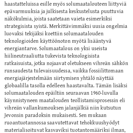
haastatteluissa esille myös solumaatalouteen liittyviä
epävarmuuksia ja julkisesta keskustelusta puuttuvia
näkökulmia, joista saatetaan vaieta esimerkiksi
strategisista syistä. Merkittävimmäksi uusia ongelmia
luovaksi tekijäksi koettiin solumaatalouden
teknologioiden käyttöönoton myötä lisääntyvä
energiantarve. Solumaatalous on yksi useista
hiilineutraaliutta tukevista teknologisista
ratkaisuista, jotka nojaavat oletukseen vihreän sähkön
runsaudesta tulevaisuudessa, vaikka fossiilittomaan
energiajärjestelmään siirtymisen yhtälö näyttää
globaalilla tasolla edelleen haastavalta. Tämän lisäksi
solumaatalouden epäiltiin seuraavan 1960-luvulla
käynnistyneen maatalouden teollistamisprosessin eli
vihreän vallankumouksen jalanjälkiä niin kutsutun
Jevonsin paradoksin mukaisesti. Sen mukaan
ruoantuotannossa saavutettavat tehokkuushyödyt
materialisoituvat kasvaviksi tuotantomääriksi ilman,