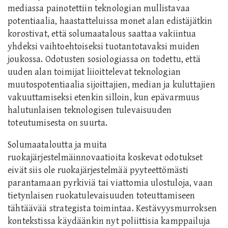
mediassa painotettiin teknologian mullistavaa
potentiaalia, haastatteluissa monet alan edistäjätkin
korostivat, että solumaatalous saattaa vakiintua
yhdeksi vaihtoehtoiseksi tuotantotavaksi muiden
joukossa. Odotusten sosiologiassa on todettu, että
uuden alan toimijat liioittelevat teknologian
muutospotentiaalia sijoittajien, median ja kuluttajien
vakuuttamiseksi etenkin silloin, kun epävarmuus
halutunlaisen teknologisen tulevaisuuden
toteutumisesta on suurta.
Solumaataloutta ja muita
ruokajärjestelmäinnovaatioita koskevat odotukset
eivät siis ole ruokajärjestelmää pyyteettömästi
parantamaan pyrkiviä tai viattomia ulostuloja, vaan
tietynlaisen ruokatulevaisuuden toteuttamiseen
tähtäävää strategista toimintaa. Kestävyysmurroksen
kontekstissa käydäänkin nyt poliittisia kamppailuja