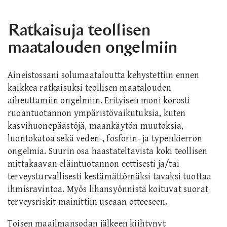
Ratkaisuja teollisen
maatalouden ongelmiin
Aineistossani solumaataloutta kehystettiin ennen
kaikkea ratkaisuksi teollisen maatalouden
aiheuttamiin ongelmiin. Erityisen moni korosti
ruoantuotannon ympäristövaikutuksia, kuten
kasvihuonepäästöjä, maankäytön muutoksia,
luontokatoa sekä veden-, fosforin- ja typenkierron
ongelmia. Suurin osa haastateltavista koki teollisen
mittakaavan eläintuotannon eettisesti ja/tai
terveysturvallisesti kestämättömäksi tavaksi tuottaa
ihmisravintoa. Myös lihansyönnistä koituvat suorat
terveysriskit mainittiin useaan otteeseen.
Toisen maailmansodan jälkeen kiihtynyt