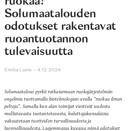
ruokaa?
Solumaatalouden
odotukset rakentavat
ruoantuotannon
tulevaisuutta
Emilia Laine
– 4.12.2024
Solumaatalous pyrkii ratkaisemaan ruokajärjestelmän
ongelmia tuottamalla bioteknologian avulla ”ruokaa ilman
peltoja”. Samalla kun alan toimijat viestivät uudesta
mullistavasta tuotantotavasta, kuluttajakansalaisia
vakuutetaan tuotteiden turvallisuudesta ja
luonnollisuudesta. Laajemmassa kuvassa nämä odotukset