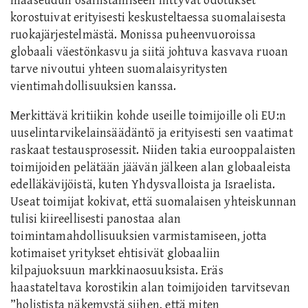
maaseudun osallistamiseen liittyvät odotukset
korostuivat erityisesti keskusteltaessa suomalaisesta
ruokajärjestelmästä. Monissa puheenvuoroissa
globaali väestönkasvu ja siitä johtuva kasvava ruoan
tarve nivoutui yhteen suomalaisyritysten
vientimahdollisuuksien kanssa.
Merkittävä kritiikin kohde useille toimijoille oli EU:n
uuselintarvikelainsäädäntö ja erityisesti sen vaatimat
raskaat testausprosessit. Niiden takia eurooppalaisten
toimijoiden pelätään jäävän jälkeen alan globaaleista
edelläkävijöistä, kuten Yhdysvalloista ja Israelista.
Useat toimijat kokivat, että suomalaisen yhteiskunnan
tulisi kiireellisesti panostaa alan
toimintamahdollisuuksien varmistamiseen, jotta
kotimaiset yritykset ehtisivät globaaliin
kilpajuoksuun markkinaosuuksista. Eräs
haastateltava korostikin alan toimijoiden tarvitsevan
”holistista näkemystä siihen, että miten