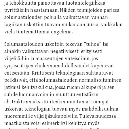
ja tehokkuutta painottavaa tuotantologiikkaa
pyrittäisiin haastamaan. Näiden toimijoiden parissa
solumaatalouden pohjalla vaikuttavan vanhan
logiikan uskottiin tuovan mukanaan uusia, vaikkakin
vielä tuntemattomia ongelmia.
Solumaatalouden uskottiin tekevän ”tuhoa” tai
ainakin vaikuttavan negatiivisesti erityisesti
viljelijöihin ja maaseutujen yhteisöihin, jos
syrjäseutujen elinkeinomahdollisuudet kapenevat
entisestään. Kriittisesti teknologiaan suhtautuvat
pelkäsivät, että solumaatalouden normalisoituminen
jatkaisi kehityskulkua, jossa ruoan alkuperä ja sen
suhde luonnonvoimiin muuttuu entistäkin
abstraktimmaksi. Kuitenkin muutamat toimijat
uskoivat teknologian tuovan myös mahdollisuuksia
nuoremmille viljelijäsukupolville. Tulevaisuudessa
maatiloista voisi esimerkiksi kehittyä myös