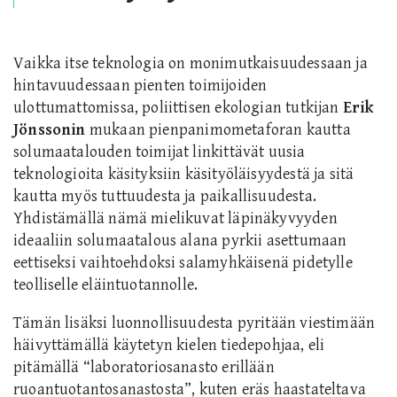
Vaikka itse teknologia on monimutkaisuudessaan ja
hintavuudessaan pienten toimijoiden
ulottumattomissa, poliittisen ekologian tutkijan
Erik
Jönssonin
mukaan pienpanimometaforan kautta
solumaatalouden toimijat linkittävät uusia
teknologioita käsityksiin käsityöläisyydestä ja sitä
kautta myös tuttuudesta ja paikallisuudesta.
Yhdistämällä nämä mielikuvat läpinäkyvyyden
ideaaliin solumaatalous alana pyrkii asettumaan
eettiseksi vaihtoehdoksi salamyhkäisenä pidetylle
teolliselle eläintuotannolle.
Tämän lisäksi luonnollisuudesta pyritään viestimään
häivyttämällä käytetyn kielen tiedepohjaa, eli
pitämällä “laboratoriosanasto erillään
ruoantuotantosanastosta”, kuten eräs haastateltava