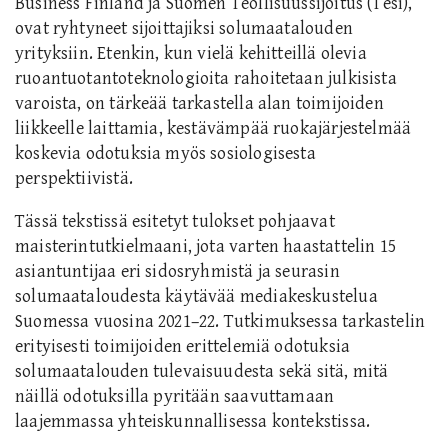
Business Finland ja Suomen Teollisuussijoitus (Tesi),
ovat ryhtyneet sijoittajiksi solumaatalouden
yrityksiin. Etenkin, kun vielä kehitteillä olevia
ruoantuotantoteknologioita rahoitetaan julkisista
varoista, on tärkeää tarkastella alan toimijoiden
liikkeelle laittamia, kestävämpää ruokajärjestelmää
koskevia odotuksia myös sosiologisesta
perspektiivistä.
Tässä tekstissä esitetyt tulokset pohjaavat
maisterintutkielmaani, jota varten haastattelin 15
asiantuntijaa eri sidosryhmistä ja seurasin
solumaataloudesta käytävää mediakeskustelua
Suomessa vuosina 2021–22. Tutkimuksessa tarkastelin
erityisesti toimijoiden erittelemiä odotuksia
solumaatalouden tulevaisuudesta sekä sitä, mitä
näillä odotuksilla pyritään saavuttamaan
laajemmassa yhteiskunnallisessa kontekstissa.