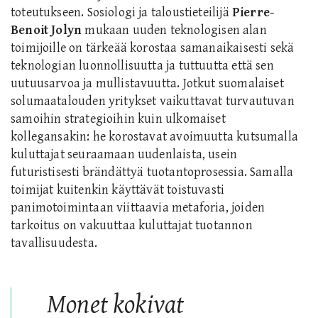
toteutukseen. Sosiologi ja taloustieteilijä
Pierre-
Benoit
Jolyn
mukaan uuden teknologisen alan
toimijoille on tärkeää korostaa samanaikaisesti sekä
teknologian luonnollisuutta ja tuttuutta että sen
uutuusarvoa ja mullistavuutta. Jotkut suomalaiset
solumaatalouden yritykset vaikuttavat turvautuvan
samoihin strategioihin kuin ulkomaiset
kollegansakin: he korostavat avoimuutta kutsumalla
kuluttajat seuraamaan uudenlaista, usein
futuristisesti brändättyä tuotantoprosessia. Samalla
toimijat kuitenkin käyttävät toistuvasti
panimotoimintaan viittaavia metaforia, joiden
tarkoitus on vakuuttaa kuluttajat tuotannon
tavallisuudesta.
Monet kokivat