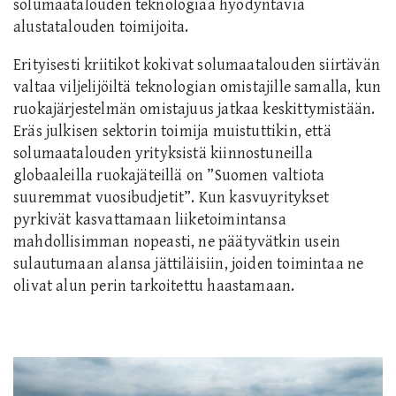
solumaatalouden teknologiaa hyödyntäviä
alustatalouden toimijoita.
Erityisesti kriitikot kokivat solumaatalouden siirtävän
valtaa viljelijöiltä teknologian omistajille samalla, kun
ruokajärjestelmän omistajuus jatkaa keskittymistään.
Eräs julkisen sektorin toimija muistuttikin, että
solumaatalouden yrityksistä kiinnostuneilla
globaaleilla ruokajäteillä on ”Suomen valtiota
suuremmat vuosibudjetit”. Kun kasvuyritykset
pyrkivät kasvattamaan liiketoimintansa
mahdollisimman nopeasti, ne päätyvätkin usein
sulautumaan alansa jättiläisiin, joiden toimintaa ne
olivat alun perin tarkoitettu haastamaan.