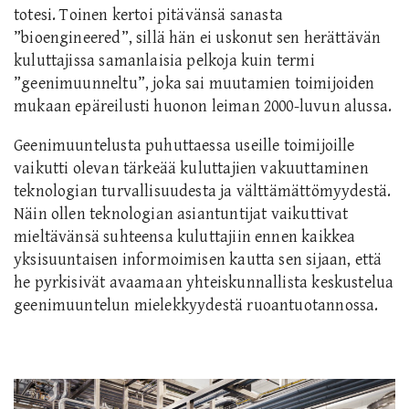
totesi. Toinen kertoi pitävänsä sanasta
”bioengineered”, sillä hän ei uskonut sen herättävän
kuluttajissa samanlaisia pelkoja kuin termi
”geenimuunneltu”, joka sai muutamien toimijoiden
mukaan epäreilusti huonon leiman 2000-luvun alussa.
Geenimuuntelusta puhuttaessa useille toimijoille
vaikutti olevan tärkeää kuluttajien vakuuttaminen
teknologian turvallisuudesta ja välttämättömyydestä.
Näin ollen teknologian asiantuntijat vaikuttivat
mieltävänsä suhteensa kuluttajiin ennen kaikkea
yksisuuntaisen informoimisen kautta sen sijaan, että
he pyrkisivät avaamaan yhteiskunnallista keskustelua
geenimuuntelun mielekkyydestä ruoantuotannossa.