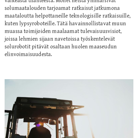
vaikeasta tilanteesta. Monet heistä ymmärsivät
solumaatalouden tarjoamat ratkaisut jatkumona
maataloutta helpottaneille teknologisille ratkaisuille,
kuten lypsyroboteille. Tätä havainnollistavat muun
muassa toimijoiden maalaamat tulevaisuusvisiot,
joissa lehmien sijaan navetoissa työskentelevät
solurobotit pitävät osaltaan huolen maaseudun
elinvoimaisuudesta.