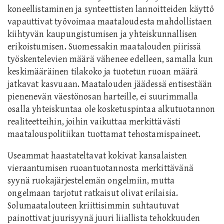
koneellistaminen ja synteettisten lannoitteiden käyttö
vapauttivat työvoimaa maataloudesta mahdollistaen
kiihtyvän kaupungistumisen ja yhteiskunnallisen
erikoistumisen. Suomessakin maatalouden piirissä
työskentelevien määrä vähenee edelleen, samalla kun
keskimääräinen tilakoko ja tuotetun ruoan määrä
jatkavat kasvuaan. Maatalouden jäädessä entisestään
pienenevän väestönosan harteille, ei suurimmalla
osalla yhteiskuntaa ole kosketuspintaa alkutuotannon
realiteetteihin, joihin vaikuttaa merkittävästi
maatalouspolitiikan tuottamat tehostamispaineet.
Useammat haastateltavat kokivat kansalaisten
vieraantumisen ruoantuotannosta merkittävänä
syynä ruokajärjestelemän ongelmiin, mutta
ongelmaan tarjotut ratkaisut olivat erilaisia.
Solumaatalouteen kriittisimmin suhtautuvat
painottivat juurisyynä juuri liiallista tehokkuuden