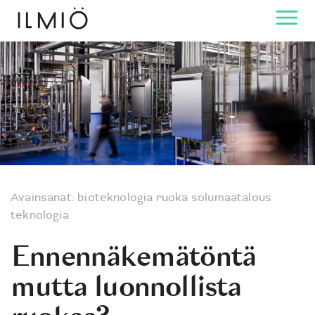
Avainsanat:
bioteknologia
ruoka
solumaatalous
teknologia
Ennennäkemätöntä
mutta luonnollista