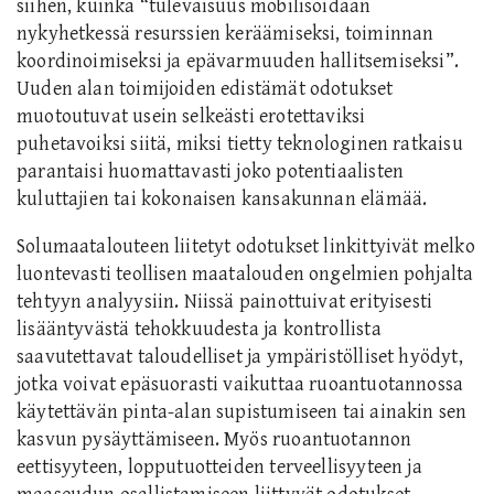
siihen, kuinka “tulevaisuus mobilisoidaan
nykyhetkessä resurssien keräämiseksi, toiminnan
koordinoimiseksi ja epävarmuuden hallitsemiseksi”.
Uuden alan toimijoiden edistämät odotukset
muotoutuvat usein selkeästi erotettaviksi
puhetavoiksi siitä, miksi tietty teknologinen ratkaisu
parantaisi huomattavasti joko potentiaalisten
kuluttajien tai kokonaisen kansakunnan elämää.
Solumaatalouteen liitetyt odotukset linkittyivät melko
luontevasti teollisen maatalouden ongelmien pohjalta
tehtyyn analyysiin. Niissä painottuivat erityisesti
lisääntyvästä tehokkuudesta ja kontrollista
saavutettavat taloudelliset ja ympäristölliset hyödyt,
jotka voivat epäsuorasti vaikuttaa ruoantuotannossa
käytettävän pinta-alan supistumiseen tai ainakin sen
kasvun pysäyttämiseen. Myös ruoantuotannon
eettisyyteen, lopputuotteiden terveellisyyteen ja