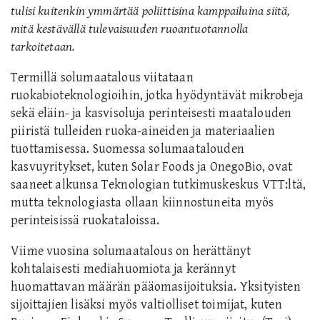
tulisi kuitenkin ymmärtää poliittisina kamppailuina siitä,
mitä kestävällä tulevaisuuden ruoantuotannolla
tarkoitetaan.
Termillä solumaatalous viitataan
ruokabioteknologioihin, jotka hyödyntävät mikrobeja
sekä eläin- ja kasvisoluja perinteisesti maatalouden
piiristä tulleiden ruoka-aineiden ja materiaalien
tuottamisessa. Suomessa solumaatalouden
kasvuyritykset, kuten Solar Foods ja OnegoBio, ovat
saaneet alkunsa Teknologian tutkimuskeskus VTT:ltä,
mutta teknologiasta ollaan kiinnostuneita myös
perinteisissä ruokataloissa.
Viime vuosina solumaatalous on herättänyt
kohtalaisesti mediahuomiota ja kerännyt
huomattavan määrän pääomasijoituksia. Yksityisten
sijoittajien lisäksi myös valtiolliset toimijat, kuten