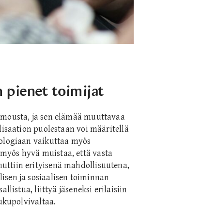
 pienet toimijat
kumousta, ja sen elämää muuttavaa
lisaation puolestaan voi määritellä
nologiaan vaikuttaa myös
myös hyvä muistaa, että vasta
uttiin erityisenä mahdollisuutena,
isen ja sosiaalisen toiminnan
listua, liittyä jäseneksi erilaisiin
sukupolvivaltaa.