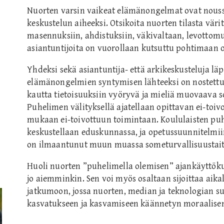
Nuorten varsin vaikeat elämänongelmat ovat nousse
keskustelun aiheeksi. Otsikoita nuorten tilasta väri
masennuksiin, ahdistuksiin, väkivaltaan, levottomuu
asiantuntijoita on vuorollaan kutsuttu pohtimaan on
Yhdeksi sekä asiantuntija- että arkikeskusteluja lä
elämänongelmien syntymisen lähteeksi on nostettu
kautta tietoisuuksiin vyöryvä ja mieliä muovaava s
Puhelimen välityksellä ajatellaan opittavan ei-toivo
mukaan ei-toivottuun toimintaan. Koululaisten puh
keskustellaan eduskunnassa, ja opetussuunnitelmi
on ilmaantunut muun muassa someturvallisuustaito
Huoli nuorten ”puhelimella olemisen” ajankäyttökul
jo aiemminkin. Sen voi myös osaltaan sijoittaa aika
jatkumoon, jossa nuorten, median ja teknologian su
kasvatukseen ja kasvamiseen käännetyn moraalisen