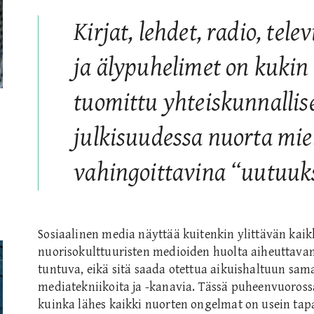
Kirjat, lehdet, radio, telev
ja älypuhelimet on kukin
tuomittu yhteiskunnallis
julkisuudessa nuorta mie
vahingoittavina “uutuuk
Sosiaalinen media näyttää kuitenkin ylittävän kaik
nuorisokulttuuristen medioiden huolta aiheuttavan
tuntuva, eikä sitä saada otettua aikuishaltuun sam
mediatekniikoita ja -kanavia. Tässä puheenvuorossa
kuinka lähes kaikki nuorten ongelmat on usein tapa