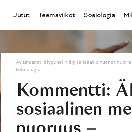
Jutut
Teemaviikot
Sosiologia
Mi
Avainsanat:
älypuhelin
digitalisaatio
nuoret
nuori
teknologia
Kommentti: Äl
sosiaalinen me
nuoruus –