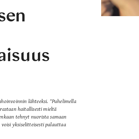
sen
aisuus
ahoinvoinnin lähteeksi. "Puhelimella
astaan haitallisesti mieltä
tenkaan tehnyt nuorista samaan
isi yksiselitteisesti palauttaa