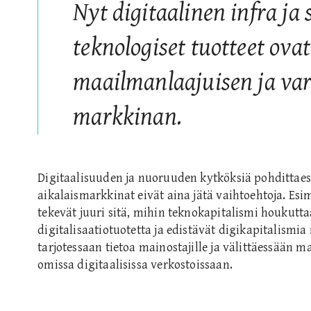
Nyt digitaalinen infra ja s
teknologiset tuotteet ova
maailmanlaajuisen ja va
markkinan.
Digitaalisuuden ja nuoruuden kytköksiä pohdittae
aikalaismarkkinat eivät aina jätä vaihtoehtoja. Es
tekevät juuri sitä, mihin teknokapitalismi houkutta
digitalisaatiotuotetta ja edistävät digikapitalismi
tarjotessaan tietoa mainostajille ja välittäessään 
omissa digitaalisissa verkostoissaan.