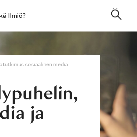
kä Ilmiö?
sotutkimus
sosiaalinen media
ypuhelin,
dia ja