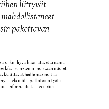
iihen liittyvät
t mahdollistaneet
rsin pakottavan
ssa onkin hyvä huomata, että nämä
imerkiksi sometoiminnoissaan nuoret
a: kuluttavat heille masinoitua
a myös tekemällä palkatonta työtä
mainosinformaatiota eteenpäin