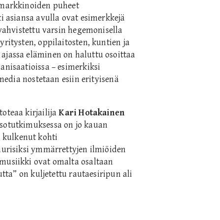
iamarkkinoiden puheet
ki asiansa avulla ovat esimerkkejä
 vahvistettu varsin hegemonisella
ritysten, oppilaitosten, kuntien ja
ajassa eläminen on haluttu osoittaa
anisaatioissa – esimerkiksi
 media nostetaan esiin erityisenä
oteaa kirjailija
Kari Hotakainen
isotutkimuksessa on jo kauan
 kulkenut kohti
tuurisiksi ymmärrettyjen ilmiöiden
-musiikki ovat omalta osaltaan
utta” on kuljetettu rautaesiripun ali