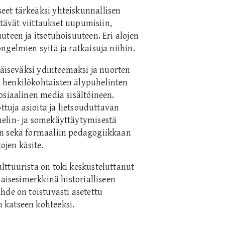
et tärkeäksi yhteiskunnallisen
ttävät viittaukset uupumisiin,
teen ja itsetuhoisuuteen. Eri alojen
gelmien syitä ja ratkaisuja niihin.
päiseväksi ydinteemaksi ja nuorten
 henkilökohtaisten älypuhelinten
osiaalinen media sisältöineen.
ttuja asioita ja lietsouduttavan
elin- ja somekäyttäytymisestä
in sekä formaaliin pedagogiikkaan
jen käsite.
ttuurista on toki keskusteluttanut
laisesimerkkinä historialliseen
hde on toistuvasti asetettu
 katseen kohteeksi.