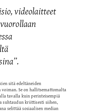
isio, videolaitteet
 vuorollaan
essa
ltä
sina”.
kien sitä edeltäneiden
 voiman. Se on hallitsemattomalta
alla tavalla kuin perinteisempiä
 suhtaudun kriittisesti siihen,
na selittää sosiaalisen median