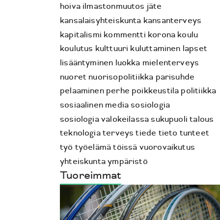
hoiva
ilmastonmuutos
jäte
kansalaisyhteiskunta
kansanterveys
kapitalismi
kommentti
korona
koulu
koulutus
kulttuuri
kuluttaminen
lapset
lisääntyminen
luokka
mielenterveys
nuoret
nuorisopolitiikka
parisuhde
pelaaminen
perhe
poikkeustila
politiikka
sosiaalinen media
sosiologia
sosiologia valokeilassa
sukupuoli
talous
teknologia
terveys
tiede
tieto
tunteet
työ
työelämä
töissä
vuorovaikutus
yhteiskunta
ympäristö
Tuoreimmat