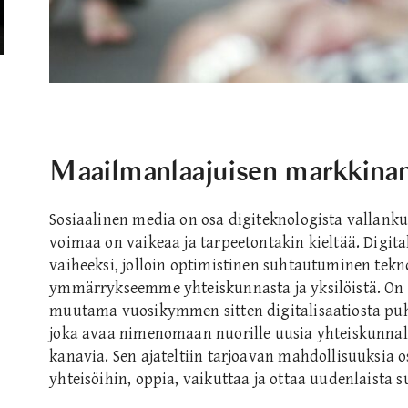
Maailmanlaajuisen markkinan
Sosiaalinen media on osa digiteknologista vallan
voimaa on vaikeaa ja tarpeetontakin kieltää. Digita
vaiheeksi, jolloin optimistinen suhtautuminen tek
ymmärrykseemme yhteiskunnasta ja yksilöistä. On 
muutama vuosikymmen sitten digitalisaatiosta puh
joka avaa nimenomaan nuorille uusia yhteiskunnall
kanavia. Sen ajateltiin tarjoavan mahdollisuuksia osal
yhteisöihin, oppia, vaikuttaa ja ottaa uudenlaista 