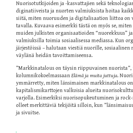
Nuorisotutkijoiden ja -kasvattajien sekä teknolog
diginatiiveista ja nuorten valmiuksista hoitaa kaik
siitä, miten nuoruuden ja digitalisaation liittoa on
tavalla. Kuvaava esimerkki tästä on myös se, miten y
muiden julkisten organisaatioiden “nuorekkuus” ja 
valmiuksilla toimia sosiaalisessa mediassa. Kun org
järjestöissä – halutaan viestiä nuorille, sosiaalinen
väylänä heidän tavoittamiseensa.
”Markkinatalous on täysin riippuvainen nuorista”, t
kolumnikokoelmassaan
Elämä ja muita juttuja
. Nuor
ymmärretty, miten länsimainen markkinatalous on
kapitalismikarttojen valkoisia alueita nuorisokult
varjolla. Esimerkiksi nuorisopukeutuminen ja rock
olleet merkittäviä tekijöitä silloin, kun ”länsimaisu
ja sivuitse.