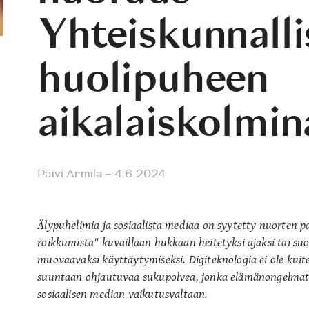
Yhteiskunnalli
huolipuheen
aikalaiskolmin
Päivi Armila
– 4.6.2024
Älypuhelimia ja sosiaalista mediaa on syytetty nuorten p
roikkumista" kuvaillaan hukkaan heitetyksi ajaksi tai suor
muovaavaksi käyttäytymiseksi. Digiteknologia ei ole kui
suuntaan ohjautuvaa sukupolvea, jonka elämänongelmat vo
sosiaalisen median vaikutusvaltaan.