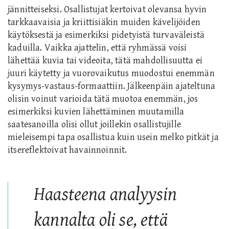
jännitteiseksi. Osallistujat kertoivat olevansa hyvin
tarkkaavaisia ja kriittisiäkin muiden kävelijöiden
käytöksestä ja esimerkiksi pidetyistä turvaväleistä
kaduilla. Vaikka ajattelin, että ryhmässä voisi
lähettää kuvia tai videoita, tätä mahdollisuutta ei
juuri käytetty ja vuorovaikutus muodostui enemmän
kysymys-vastaus-formaattiin. Jälkeenpäin ajateltuna
olisin voinut varioida tätä muotoa enemmän, jos
esimerkiksi kuvien lähettäminen muutamilla
saatesanoilla olisi ollut joillekin osallistujille
mieleisempi tapa osallistua kuin usein melko pitkät ja
itsereflektoivat havainnoinnit.
Haasteena analyysin
kannalta oli se, että