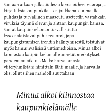
Samaan aikaan julkisuudessa kiersi puheenvuoroja ja
kirjoituksia kaupunkilaisten joukkopaosta maalle –
puhdas ja turvallinen maaseutu asetettiin vastakkain
viruksia täynnä olevan ja ahtaan kaupungin kanssa.
Samat kaupunkielämän turvallisuutta
kyseenalaistavat puheenvuorot, jopa
kaupungistumisen trendin kääntymisestä, toistuivat
myös kansainvälisissä uutismedioissa. Minua alkoi
kiinnostaa kaupunkielämälle annetut merkitykset
pandemian aikana. Melko harva omasta
viiteryhmästäni nimittäin lähti maalle, ja harvalla
olisi ollut siihen mahdollisuuttakaan.
Minua alkoi kiinnostaa
kaupunkielämälle