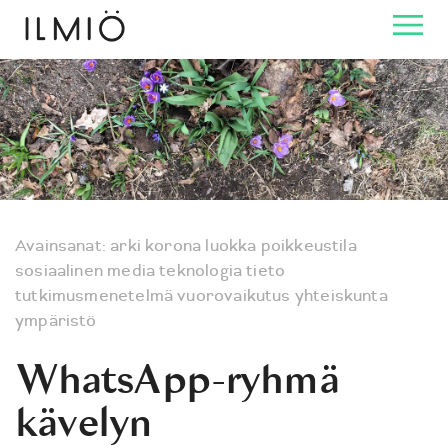
Avainsanat:
arki
korona
luokka
poikkeustila
sosiaalinen media
teknologia
tieto
tutkimusmenetelmä
vuorovaikutus
yhteiskunta
ympäristö
WhatsApp-ryhmä
kävelyn