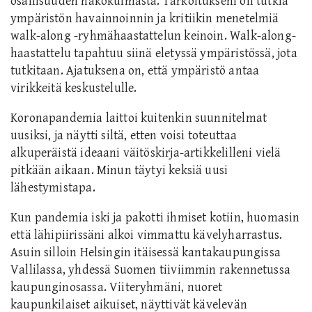
osallisuuden näkökulmasta. Tarkoitukseni oli tutkia
ympäristön havainnoinnin ja kritiikin menetelmiä
walk-along -ryhmähaastattelun keinoin. Walk-along-
haastattelu tapahtuu siinä eletyssä ympäristössä, jota
tutkitaan. Ajatuksena on, että ympäristö antaa
virikkeitä keskustelulle.
Koronapandemia laittoi kuitenkin suunnitelmat
uusiksi, ja näytti siltä, etten voisi toteuttaa
alkuperäistä ideaani väitöskirja-artikkelilleni vielä
pitkään aikaan. Minun täytyi keksiä uusi
lähestymistapa.
Kun pandemia iski ja pakotti ihmiset kotiin, huomasin
että lähipiirissäni alkoi vimmattu kävelyharrastus.
Asuin silloin Helsingin itäisessä kantakaupungissa
Vallilassa, yhdessä Suomen tiiviimmin rakennetussa
kaupunginosassa. Viiteryhmäni, nuoret
kaupunkilaiset aikuiset, näyttivät kävelevän