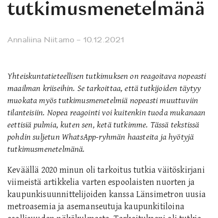
tutkimusmenetelmänä
Annaliina Niitamo
– 10.12.2021
Yhteiskuntatieteellisen tutkimuksen on reagoitava nopeasti
maailman kriiseihin. Se tarkoittaa, että tutkijoiden täytyy
muokata myös tutkimusmenetelmiä nopeasti muuttuviin
tilanteisiin. Nopea reagointi voi kuitenkin tuoda mukanaan
eettisiä pulmia, kuten sen, ketä tutkimme. Tässä tekstissä
pohdin suljetun WhatsApp-ryhmän haasteita ja hyötyjä
tutkimusmenetelmänä.
Keväällä 2020 minun oli tarkoitus tutkia väitöskirjani
viimeistä artikkelia varten espoolaisten nuorten ja
kaupunkisuunnittelijoiden kanssa Länsimetron uusia
metroasemia ja asemanseutuja kaupunkitiloina