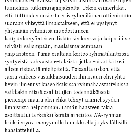
ryhmäläisten kanssa ja pystyin aistimaan osallistujien
tunnelmia tutkimusajanjaksolta. Uskon esimerkiksi,
että tuttuuden ansiosta eräs ryhmäläinen otti minuun
suoraan yhteyttä ilmaistakseen, että ei pystynyt
yhtymään ryhmässä muodostuneen
kaupunkimyönteisen diskurssin kanssa ja kaipasi itse
selvästi väljempään, maalaismaisempaan
ympäristöön. Tämä osaltaan kertoo ryhmätilanteissa
syntyvistä vahvoista eetoksista, jotka voivat kätkeä
alleen risteäviä mielipiteitä. Toisaalta uskon, että
sama vaikeus vastakkaisuuden ilmaisuun olisi yhtä
hyvin ilmennyt kasvokkaisissa ryhmähaastatteluissa,
vaikkakin niissä osallistujien todennäköisesti
pienempi määrä olisi ehkä tehnyt erimielisyyden
ilmaisusta helpomman. Tämän haasteen takia
osoittautui tärkeäksi kerätä aineistoa WA-ryhmän
lisäksi myös anonyymilla lomakkeella ja yksilöllisillä
haastatteluilla.