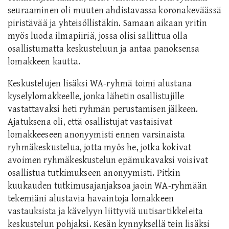
seuraaminen oli muuten ahdistavassa koronakeväässä
piristävää ja yhteisöllistäkin. Samaan aikaan yritin
myös luoda ilmapiiriä, jossa olisi sallittua olla
osallistumatta keskusteluun ja antaa panoksensa
lomakkeen kautta.
Keskustelujen lisäksi WA-ryhmä toimi alustana
kyselylomakkeelle, jonka lähetin osallistujille
vastattavaksi heti ryhmän perustamisen jälkeen.
Ajatuksena oli, että osallistujat vastaisivat
lomakkeeseen anonyymisti ennen varsinaista
ryhmäkeskustelua, jotta myös he, jotka kokivat
avoimen ryhmäkeskustelun epämukavaksi voisivat
osallistua tutkimukseen anonyymisti. Pitkin
kuukauden tutkimusajanjaksoa jaoin WA-ryhmään
tekemiäni alustavia havaintoja lomakkeen
vastauksista ja kävelyyn liittyviä uutisartikkeleita
keskustelun pohjaksi. Kesän kynnyksellä tein lisäksi