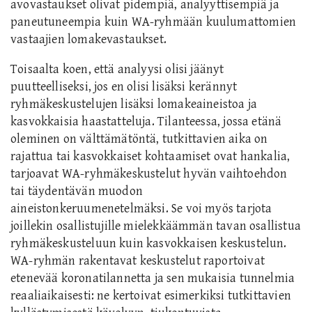
avovastaukset olivat pidempiä, analyyttisempiä ja
paneutuneempia kuin WA-ryhmään kuulumattomien
vastaajien lomakevastaukset.
Toisaalta koen, että analyysi olisi jäänyt
puutteelliseksi, jos en olisi lisäksi kerännyt
ryhmäkeskustelujen lisäksi lomakeaineistoa ja
kasvokkaisia haastatteluja. Tilanteessa, jossa etänä
oleminen on välttämätöntä, tutkittavien aika on
rajattua tai kasvokkaiset kohtaamiset ovat hankalia,
tarjoavat WA-ryhmäkeskustelut hyvän vaihtoehdon
tai täydentävän muodon
aineistonkeruumenetelmäksi. Se voi myös tarjota
joillekin osallistujille mielekkäämmän tavan osallistua
ryhmäkeskusteluun kuin kasvokkaisen keskustelun.
WA-ryhmän rakentavat keskustelut raportoivat
etenevää koronatilannetta ja sen mukaisia tunnelmia
reaaliaikaisesti: ne kertoivat esimerkiksi tutkittavien