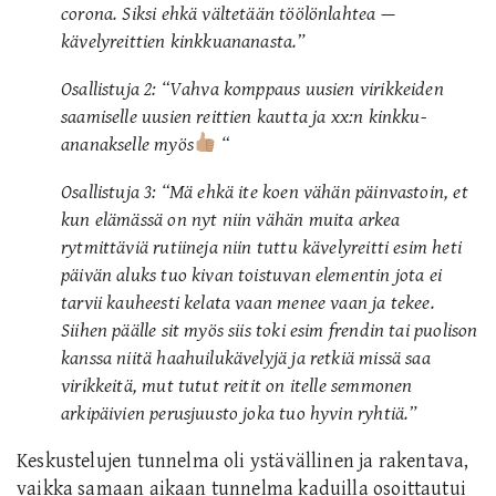
corona. Siksi ehkä vältetään töölönlahtea —
kävelyreittien kinkkuananasta.”
Osallistuja 2: “Vahva komppaus uusien virikkeiden
saamiselle uusien reittien kautta ja xx:n kinkku-
ananakselle myös
“
Osallistuja 3: “Mä ehkä ite koen vähän päinvastoin, et
kun elämässä on nyt niin vähän muita arkea
rytmittäviä rutiineja niin tuttu kävelyreitti esim heti
päivän aluks tuo kivan toistuvan elementin jota ei
tarvii kauheesti kelata vaan menee vaan ja tekee.
Siihen päälle sit myös siis toki esim frendin tai puolison
kanssa niitä haahuilukävelyjä ja retkiä missä saa
virikkeitä, mut tutut reitit on itelle semmonen
arkipäivien perusjuusto joka tuo hyvin ryhtiä.”
Keskustelujen tunnelma oli ystävällinen ja rakentava,
vaikka samaan aikaan tunnelma kaduilla osoittautui