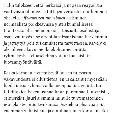
Tulin tulokseen, että herkässä ja nopeaa reagointia
vaativassa tilanteessa tuttujen vertaisteni tutkiminen
olisi etu.
Affektiivisten tunnelmien
aistiminen
normaalista poikkeavassa yhteiskunnallisessa
tilanteessa olisi helpompaa ja toisaalta osallistujat
osaisivat myös itse arvioida jaksamistaan herkemmin
ja jättäytyä pois tutkimuksesta tarvittaessa. Kävely ei
ole aiheena kovin henkilökohtainen, mutta
ryhmäkeskusteluasetelma voi tuntua joistain
luotaantyöntävältä.
Koska koronan etenemisestä tai sen tulevasta
vakavuudesta ei ollut tietoa, en uskaltanut myöskään
luoda uusia ryhmiä vailla aiempaa tuttavuutta tai
tutkittavien kokemusmaailman parempaa tuntemista,
esimerkiksi juuri aiemmin minulle tuntemattomien
espoolaisten nuorten kanssa. Asetelma olisi vaatinut
enemmän valmistelua ja ainutlaatuinen koronan alku