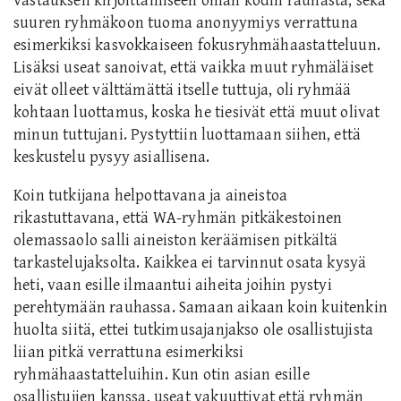
vastauksen kirjoittamiseen oman kodin rauhasta, sekä
suuren ryhmäkoon tuoma anonyymiys verrattuna
esimerkiksi kasvokkaiseen fokusryhmähaastatteluun.
Lisäksi useat sanoivat, että vaikka muut ryhmäläiset
eivät olleet välttämättä itselle tuttuja, oli ryhmää
kohtaan luottamus, koska he tiesivät että muut olivat
minun tuttujani. Pystyttiin luottamaan siihen, että
keskustelu pysyy asiallisena.
Koin tutkijana helpottavana ja aineistoa
rikastuttavana, että WA-ryhmän pitkäkestoinen
olemassaolo salli aineiston keräämisen pitkältä
tarkastelujaksolta. Kaikkea ei tarvinnut osata kysyä
heti, vaan esille ilmaantui aiheita joihin pystyi
perehtymään rauhassa. Samaan aikaan koin kuitenkin
huolta siitä, ettei tutkimusajanjakso ole osallistujista
liian pitkä verrattuna esimerkiksi
ryhmähaastatteluihin. Kun otin asian esille
osallistujien kanssa, useat vakuuttivat että ryhmän