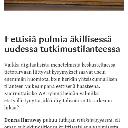
Eettisiä pulmia äkillisessä
uudessa tutkimustilanteessa
Vaikka digitaalisista menetelmistä keskusteltaessa
tietoturvaan liittyvät kysymykset saavat usein
enemmän huomiota, koin herkän yhteiskunnallisen
tilanteen vaikeampana eettisenä haasteena.
Kuormittaisiko WA-ryhmä heidän valmiiksi
etätyöllistynyttä, äkki-digitalisoitunutta arkeaan
liikaa?
Donna Haraway
puhuu tutkijan
refleksiivisyydestä
, eli
oman subjektipositionsa kriittisestä analysoimisesta