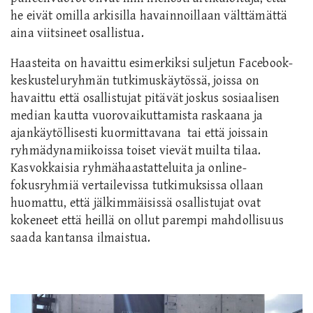
he eivät omilla arkisilla havainnoillaan välttämättä
aina viitsineet osallistua.
Haasteita on havaittu esimerkiksi suljetun Facebook-
keskusteluryhmän tutkimuskäytössä, joissa on
havaittu että osallistujat pitävät joskus sosiaalisen
median kautta vuorovaikuttamista raskaana ja
ajankäytöllisesti kuormittavana tai että joissain
ryhmädynamiikoissa toiset vievät muilta tilaa.
Kasvokkaisia ryhmähaastatteluita ja online-
fokusryhmiä vertailevissa tutkimuksissa ollaan
huomattu, että jälkimmäisissä osallistujat ovat
kokeneet että heillä on ollut parempi mahdollisuus
saada kantansa ilmaistua.