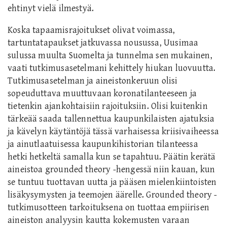
ehtinyt vielä ilmestyä.
Koska tapaamisrajoitukset olivat voimassa,
tartuntatapaukset jatkuvassa nousussa, Uusimaa
sulussa muulta Suomelta ja tunnelma sen mukainen,
vaati tutkimusasetelmani kehittely hiukan luovuutta.
Tutkimusasetelman ja aineistonkeruun olisi
sopeuduttava muuttuvaan koronatilanteeseen ja
tietenkin ajankohtaisiin rajoituksiin. Olisi kuitenkin
tärkeää saada tallennettua kaupunkilaisten ajatuksia
ja kävelyn käytäntöjä tässä varhaisessa kriisivaiheessa
ja ainutlaatuisessa kaupunkihistorian tilanteessa
hetki hetkeltä samalla kun se tapahtuu. Päätin kerätä
aineistoa grounded theory -hengessä niin kauan, kun
se tuntuu tuottavan uutta ja pääsen mielenkiintoisten
lisäkysymysten ja teemojen äärelle. Grounded theory -
tutkimusotteen tarkoituksena on tuottaa empiirisen
aineiston analyysin kautta kokemusten varaan