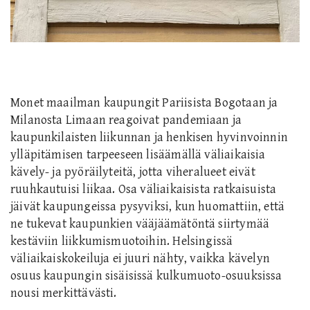
Monet maailman kaupungit Pariisista Bogotaan ja
Milanosta Limaan reagoivat pandemiaan ja
kaupunkilaisten liikunnan ja henkisen hyvinvoinnin
ylläpitämisen tarpeeseen lisäämällä väliaikaisia
kävely- ja pyöräilyteitä, jotta viheralueet eivät
ruuhkautuisi liikaa. Osa väliaikaisista ratkaisuista
jäivät kaupungeissa pysyviksi, kun huomattiin, että
ne tukevat kaupunkien vääjäämätöntä siirtymää
kestäviin liikkumismuotoihin. Helsingissä
väliaikaiskokeiluja ei juuri nähty, vaikka kävelyn
osuus kaupungin sisäisissä kulkumuoto-osuuksissa
nousi merkittävästi.