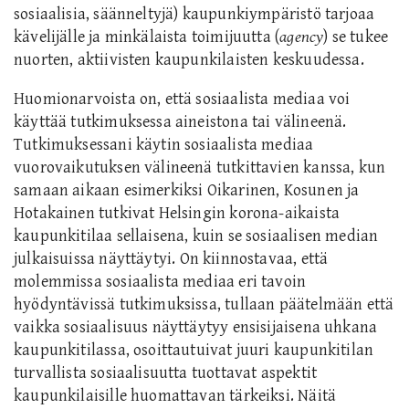
sosiaalisia, säänneltyjä) kaupunkiympäristö tarjoaa
kävelijälle ja minkälaista toimijuutta (
agency
) se tukee
nuorten, aktiivisten kaupunkilaisten keskuudessa.
Huomionarvoista on, että sosiaalista mediaa voi
käyttää tutkimuksessa aineistona tai välineenä.
Tutkimuksessani käytin sosiaalista mediaa
vuorovaikutuksen välineenä tutkittavien kanssa, kun
samaan aikaan esimerkiksi Oikarinen, Kosunen ja
Hotakainen tutkivat Helsingin korona-aikaista
kaupunkitilaa sellaisena, kuin se sosiaalisen median
julkaisuissa näyttäytyi.
On
kiinnostavaa, että
molemmissa sosiaalista mediaa eri tavoin
hyödyntävissä tutkimuksissa, tullaan päätelmään että
vaikka sosiaalisuus näyttäytyy ensisijaisena uhkana
kaupunkitilassa, osoittautuivat juuri kaupunkitilan
turvallista sosiaalisuutta tuottavat aspektit
kaupunkilaisille huomattavan tärkeiksi. Näitä