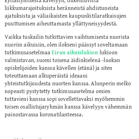
kyllästymisestä kävelyyn, tiukentuvista
liikkumarajoituksista heränneistä ahdistuneista
ajatuksista ja väliaikaisten kaupunkitilaratkaisujen
puuttumisen aiheuttamasta yllättyneisyydestä.
Vaikka tuskailin tutkittavien vaihtumisesta nuorista
nuoriin aikuisiin, olen ilokseni päässyt soveltamaan
tutkimusasetelmaa
Eiran aikuislukion
lukioon
valmistavan, suomi toisena äidinkielenä -luokan
opiskelijoiden kanssa kävellen (etänä) ja siten
toteuttamaan alkuperäistä ideaani
yhteistutkijuudesta nuorten kanssa. Alunperin melko
nopeasti pystytetty tutkimusasetelma omien
tuttavieni kanssa sopi sovellettavaksi myöhemmin
toisen osallistujaryhmän kanssa kävelyyn vähemmän
painostavassa koronatilanteessa.