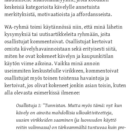
keskeisiä kategorioita kävelylle annetuista
merkityksistä, motivaatioista ja affordansseista.
WA-ryhmä toimi käytännössä niin, että minä lähetin
kysymyksiä tai uutisartikkeleita ryhmään, joita
osallistujat kommentoivat. Osallistujat kertoivat
omista kävelyhavainnoistaan sekä erityisesti siitä,
miten he ovat kokeneet kävelyn ja kaupunkitilan
käytön viime aikoina. Vaikka minä annoin
useimmiten keskustelulle virikkeen, kommentoivat
osallistujat myös toinen toistensa havaintoja ja
kertoivat, jos olivat kokeneet jonkin asian toisin, kuten
alla olevasta esimerkissä ilmenee:
Osallistuja 1: “Tunnistan. Mutta myös tämä: nyt kun
kävely on ainoita mahdollisia ulkoaktiviteetteja,
uusien virikkeiden saaminen (ja luovuuden käyttö
reitin valinnassa) on tärkeammältä tuntuvaa kuin pre-