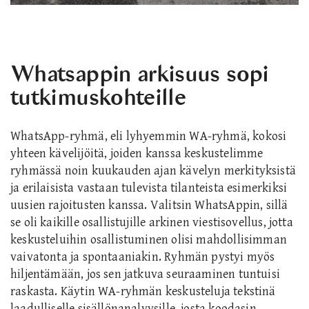
Whatsappin arkisuus sopi
tutkimuskohteille
WhatsApp-ryhmä, eli lyhyemmin WA-ryhmä, kokosi
yhteen kävelijöitä, joiden kanssa keskustelimme
ryhmässä noin kuukauden ajan kävelyn merkityksistä
ja erilaisista vastaan tulevista tilanteista esimerkiksi
uusien rajoitusten kanssa. Valitsin WhatsAppin, sillä
se oli kaikille osallistujille arkinen viestisovellus, jotta
keskusteluihin osallistuminen olisi mahdollisimman
vaivatonta ja spontaaniakin. Ryhmän pystyi myös
hiljentämään, jos sen jatkuva seuraaminen tuntuisi
raskasta. Käytin WA-ryhmän keskusteluja tekstinä
laadulliselle sisällönanalyysille, josta koodasin