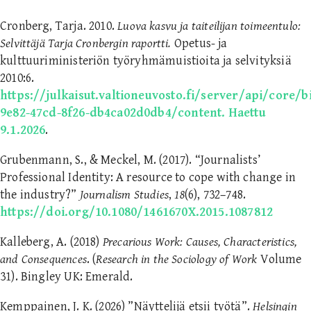
Cronberg, Tarja. 2010.
Luova kasvu ja taiteilijan toimeentulo:
Selvittäjä Tarja Cronbergin raportti.
Opetus- ja
kulttuuriministeriön työryhmämuistioita ja selvityksiä
2010:6.
https://julkaisut.valtioneuvosto.fi/server/api/core/
9e82-47cd-8f26-db4ca02d0db4/content. Haettu
9.1.2026
.
Grubenmann, S., & Meckel, M. (2017). “Journalists’
Professional Identity: A resource to cope with change in
the industry?”
Journalism Studies
,
18
(6), 732–748.
https://doi.org/10.1080/1461670X.2015.1087812
Kalleberg, A. (2018)
Precarious Work: Causes, Characteristics,
and Consequences
. (
Research in the Sociology of Work
Volume
31). Bingley UK: Emerald.
Kemppainen, J. K. (2026) ”Näyttelijä etsii työtä”.
Helsingin