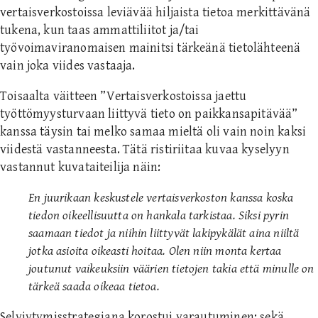
vertaisverkostoissa leviävää hiljaista tietoa merkittävänä
tukena, kun taas ammattiliitot ja/tai
työvoimaviranomaisen mainitsi tärkeänä tietolähteenä
vain joka viides vastaaja.
Toisaalta väitteen ”Vertaisverkostoissa jaettu
työttömyysturvaan liittyvä tieto on paikkansapitävää”
kanssa täysin tai melko samaa mieltä oli vain noin kaksi
viidestä vastanneesta. Tätä ristiriitaa kuvaa kyselyyn
vastannut kuvataiteilija näin:
En juurikaan keskustele vertaisverkoston kanssa koska
tiedon oikeellisuutta on hankala tarkistaa. Siksi pyrin
saamaan tiedot ja niihin liittyvät lakipykälät aina niiltä
jotka asioita oikeasti hoitaa. Olen niin monta kertaa
joutunut vaikeuksiin väärien tietojen takia että minulle on
tärkeä saada oikeaa tietoa.
Selviytymisstrategiana korostui varautuminen: sekä