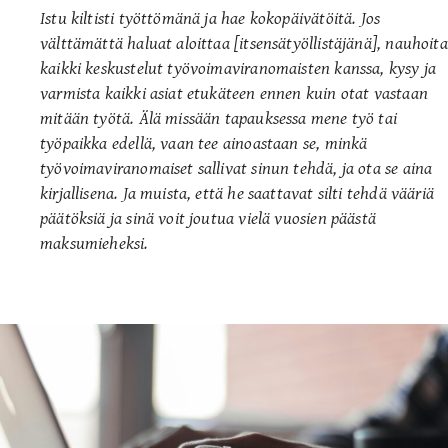
Istu kiltisti työttömänä ja hae kokopäivätöitä. Jos
välttämättä haluat aloittaa [itsensätyöllistäjänä], nauhoita
kaikki keskustelut työvoimaviranomaisten kanssa, kysy ja
varmista kaikki asiat etukäteen ennen kuin otat vastaan
mitään työtä. Älä missään tapauksessa mene työ tai
työpaikka edellä, vaan tee ainoastaan se, minkä
työvoimaviranomaiset sallivat sinun tehdä, ja ota se aina
kirjallisena. Ja muista, että he saattavat silti tehdä vääriä
päätöksiä ja sinä voit joutua vielä vuosien päästä
maksumieheksi.