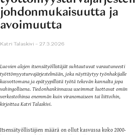
johdonmukaisuutta ja
avoimuutta
Katri Talaskivi
– 27.3.2026
Luovien alojen itsensätyöllistäjät suhtautuvat varautuneesti
työttömyysturvajärjestelmään, joka näyttäytyy työnhakijalle
kasvottomana ja epätyypillistä työtä tekevän kannalta jopa
vahingollisena. Tiedonhankinnassa useimmat luottavat omiin
verkostoihinsa enemmän kuin viranomaiseen tai liittoihin,
kirjoittaa Katri Talaskivi.
Itsensätyöllistäjien määrä on ollut kasvussa koko 2000-