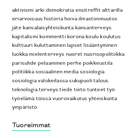
aktivismi
arki
demokratia
ensitreffit alttarilla
eriarvoisuus
historia
hoiva
ilmastonmuutos
jäte
kansalaisyhteiskunta
kansanterveys
kapitalismi
kommentti
korona
koulu
koulutus
kulttuuri
kuluttaminen
lapset
lisääntyminen
luokka
mielenterveys
nuoret
nuorisopolitiikka
parisuhde
pelaaminen
perhe
poikkeustila
politiikka
sosiaalinen media
sosiologia
sosiologia valokeilassa
sukupuoli
talous
teknologia
terveys
tiede
tieto
tunteet
työ
työelämä
töissä
vuorovaikutus
yhteiskunta
ympäristö
Tuoreimmat