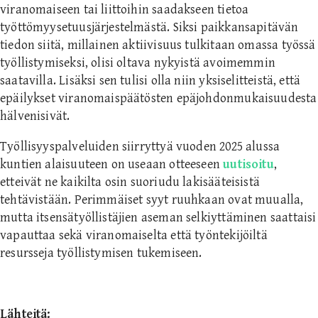
viranomaiseen tai liittoihin saadakseen tietoa
työttömyysetuusjärjestelmästä. Siksi paikkansapitävän
tiedon siitä, millainen aktiivisuus tulkitaan omassa työssä
työllistymiseksi, olisi oltava nykyistä avoimemmin
saatavilla. Lisäksi sen tulisi olla niin yksiselitteistä, että
epäilykset viranomaispäätösten epäjohdonmukaisuudesta
hälvenisivät.
Työllisyyspalveluiden siirryttyä vuoden 2025 alussa
kuntien alaisuuteen on useaan otteeseen
uutisoitu
,
etteivät ne kaikilta osin suoriudu lakisääteisistä
tehtävistään. Perimmäiset syyt ruuhkaan ovat muualla,
mutta itsensätyöllistäjien aseman selkiyttäminen saattaisi
vapauttaa sekä viranomaiselta että työntekijöiltä
resursseja työllistymisen tukemiseen.
Lähteitä: