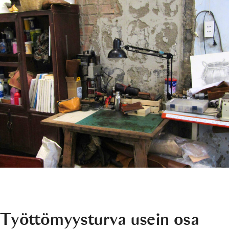
Työttömyysturva usein osa