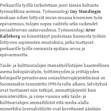
Prekaarilla työllä tarkoitetaan juuri tämän kaltaista
työmarkkina-asemaa. Työnsosiologi
Guy Standingin
mukaan siihen liittyvät muun muassa krooninen työn
epävarmuus, tulojen nopea vaihtelu sekä vaikeudet
sosiaaliturvan saatavuudessa. Työnsosiologi
Arne
Kalleberg
on kiinnittänyt puolestaan huomiota työhön
liittyvien sopimusten muutoksiin, jotka tuottavat
prekaarille työlle ominaista epätasa-arvoa ja
epävarmuutta.
Taide- ja kulttuurialojen itsensätyöllistäjien haasteellinen
asema kokopäivätyön, työttömyyden ja yrittäjyyden
kolmijaolle perustuvassa sosiaaliturvajärjestelmässä on
Suomessakin tunnistettu 1990-luvulta alkaen. Selvityksiä
ovat tuottaneet niin tutkijat, ammattijärjestöt kuin
ministeriötkin, ja viime vuosina sekä taide- ja
kulttuurialojen ammattiliitot että media-alalla
esimerkiksi Journalistiliitto ovat korottaneet ääntään