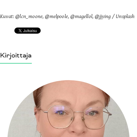
Kuvat: @lcn_moone, @melpoole, @magellol, @jjying / Unsplash
Kirjoittaja