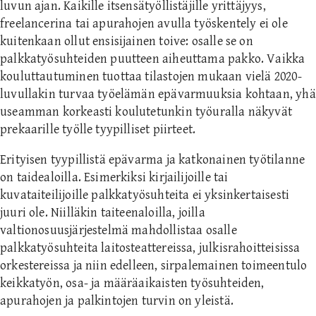
luvun ajan. Kaikille itsensätyöllistäjille yrittäjyys,
freelancerina tai apurahojen avulla työskentely ei ole
kuitenkaan ollut ensisijainen toive: osalle se on
palkkatyösuhteiden puutteen aiheuttama pakko. Vaikka
kouluttautuminen tuottaa tilastojen mukaan vielä 2020-
luvullakin turvaa työelämän epävarmuuksia kohtaan, yhä
useamman korkeasti koulutetunkin työuralla näkyvät
prekaarille työlle tyypilliset piirteet.
Erityisen tyypillistä epävarma ja katkonainen työtilanne
on taidealoilla. Esimerkiksi kirjailijoille tai
kuvataiteilijoille palkkatyösuhteita ei yksinkertaisesti
juuri ole. Niilläkin taiteenaloilla, joilla
valtionosuusjärjestelmä mahdollistaa osalle
palkkatyösuhteita laitosteattereissa, julkisrahoitteisissa
orkestereissa ja niin edelleen, sirpalemainen toimeentulo
keikkatyön, osa- ja määräaikaisten työsuhteiden,
apurahojen ja palkintojen turvin on yleistä.