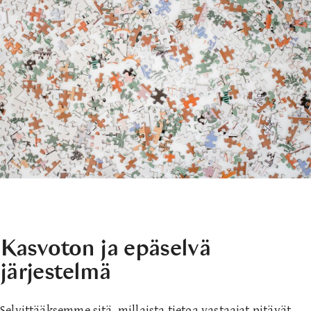
Kasvoton ja epäselvä
järjestelmä
Selvittääksemme sitä, millaista tietoa vastaajat pitävät