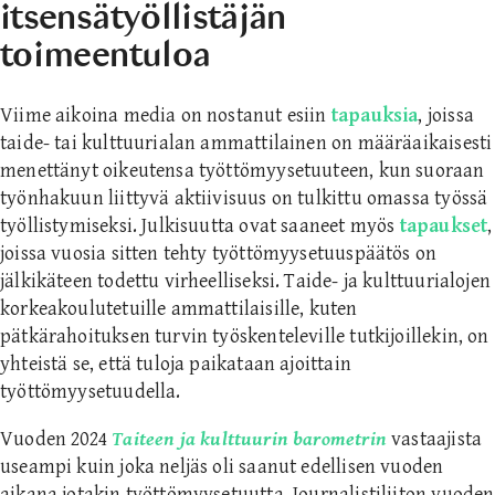
itsensätyöllistäjän
toimeentuloa
Viime aikoina media on nostanut esiin
tapauksia
, joissa
taide- tai kulttuurialan ammattilainen on määräaikaisesti
menettänyt oikeutensa työttömyysetuuteen, kun suoraan
työnhakuun liittyvä aktiivisuus on tulkittu omassa työssä
työllistymiseksi. Julkisuutta ovat saaneet myös
tapaukset
,
joissa vuosia sitten tehty työttömyysetuuspäätös on
jälkikäteen todettu virheelliseksi. Taide- ja kulttuurialojen
korkeakoulutetuille ammattilaisille, kuten
pätkärahoituksen turvin työskenteleville tutkijoillekin, on
yhteistä se, että tuloja paikataan ajoittain
työttömyysetuudella.
Vuoden 2024
Taiteen ja kulttuurin barometrin
vastaajista
useampi kuin joka neljäs oli saanut edellisen vuoden
aikana jotakin työttömyysetuutta. Journalistiliiton vuoden