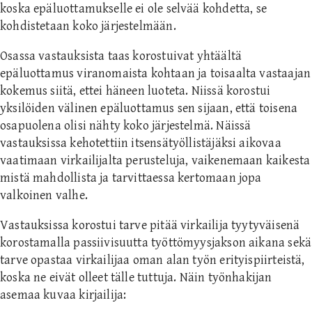
koska epäluottamukselle ei ole selvää kohdetta, se
kohdistetaan koko järjestelmään.
Osassa vastauksista taas korostuivat yhtäältä
epäluottamus viranomaista kohtaan ja toisaalta vastaajan
kokemus siitä, ettei häneen luoteta. Niissä korostui
yksilöiden välinen epäluottamus sen sijaan, että toisena
osapuolena olisi nähty koko järjestelmä. Näissä
vastauksissa kehotettiin itsensätyöllistäjäksi aikovaa
vaatimaan virkailijalta perusteluja, vaikenemaan kaikesta
mistä mahdollista ja tarvittaessa kertomaan jopa
valkoinen valhe.
Vastauksissa korostui tarve pitää virkailija tyytyväisenä
korostamalla passiivisuutta työttömyysjakson aikana sekä
tarve opastaa virkailijaa oman alan työn erityispiirteistä,
koska ne eivät olleet tälle tuttuja. Näin työnhakijan
asemaa kuvaa kirjailija: