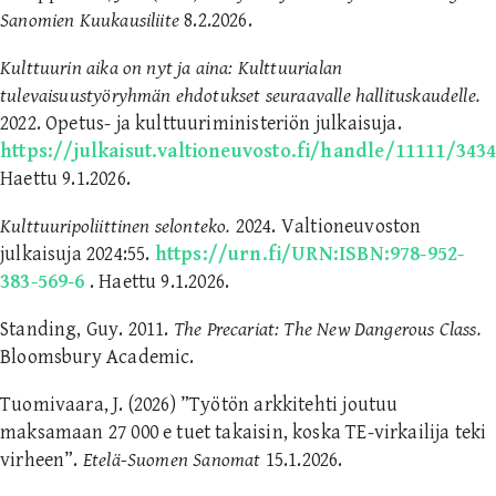
Sanomien Kuukausiliite
8.2.2026.
Kulttuurin aika on nyt ja aina: Kulttuurialan
tulevaisuustyöryhmän ehdotukset seuraavalle hallituskaudelle.
2022. Opetus- ja kulttuuriministeriön julkaisuja.
https://julkaisut.valtioneuvosto.fi/handle/11111/343
Haettu 9.1.2026.
Kulttuuripoliittinen selonteko.
2024. Valtioneuvoston
julkaisuja 2024:55.
https://urn.fi/URN:ISBN:978-952-
383-569-6
. Haettu 9.1.2026.
Standing, Guy. 2011.
The Precariat: The New Dangerous Class.
Bloomsbury Academic.
Tuomivaara, J. (2026) ”Työtön arkkitehti joutuu
maksamaan 27 000 e tuet takaisin, koska TE-​virkailija teki
virheen”.
Etelä-Suomen Sanomat
15.1.2026.