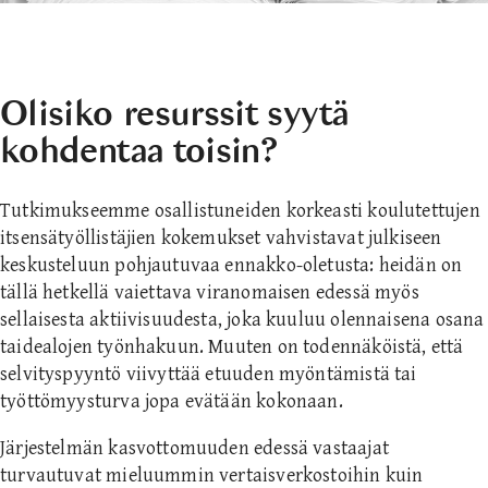
Olisiko resurssit syytä
kohdentaa toisin?
Tutkimukseemme osallistuneiden korkeasti koulutettujen
itsensätyöllistäjien kokemukset vahvistavat julkiseen
keskusteluun pohjautuvaa ennakko-oletusta: heidän on
tällä hetkellä vaiettava viranomaisen edessä myös
sellaisesta aktiivisuudesta, joka kuuluu olennaisena osana
taidealojen työnhakuun. Muuten on todennäköistä, että
selvityspyyntö viivyttää etuuden myöntämistä tai
työttömyysturva jopa evätään kokonaan.
Järjestelmän kasvottomuuden edessä vastaajat
turvautuvat mieluummin vertaisverkostoihin kuin