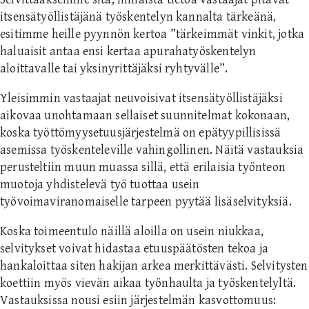
itsensätyöllistäjänä työskentelyn kannalta tärkeänä,
esitimme heille pyynnön kertoa ”tärkeimmät vinkit, jotka
haluaisit antaa ensi kertaa apurahatyöskentelyn
aloittavalle tai yksinyrittäjäksi ryhtyvälle”.
Yleisimmin vastaajat neuvoisivat itsensätyöllistäjäksi
aikovaa unohtamaan sellaiset suunnitelmat kokonaan,
koska työttömyysetuusjärjestelmä on epätyypillisissä
asemissa työskenteleville vahingollinen. Näitä vastauksia
perusteltiin muun muassa sillä, että erilaisia työnteon
muotoja yhdistelevä työ tuottaa usein
työvoimaviranomaiselle tarpeen pyytää lisäselvityksiä.
Koska toimeentulo näillä aloilla on usein niukkaa,
selvitykset voivat hidastaa etuuspäätösten tekoa ja
hankaloittaa siten hakijan arkea merkittävästi. Selvitysten
koettiin myös vievän aikaa työnhaulta ja työskentelyltä.
Vastauksissa nousi esiin järjestelmän kasvottomuus: