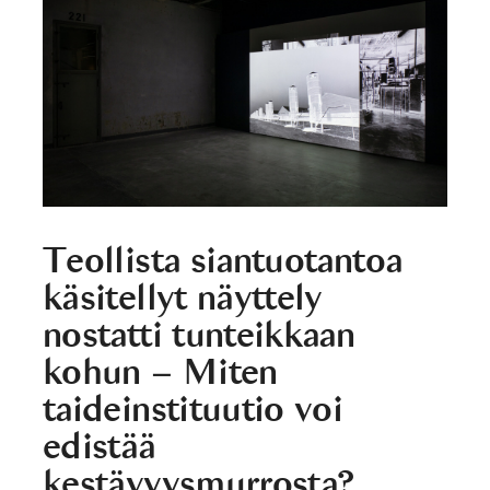
Teollista siantuotantoa
käsitellyt näyttely
nostatti tunteikkaan
kohun – Miten
taideinstituutio voi
edistää
kestävyysmurrosta?