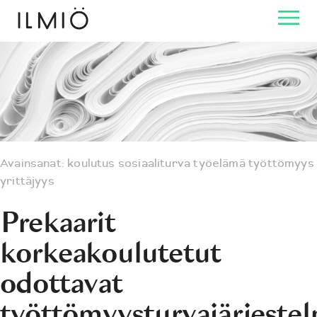
Avainsanat:
koulutus
sosiaaliturva
työelämä
työttömyys
yrittäjyys
Prekaarit
korkeakoulutetut
odottavat
työttömyysturvajärjestel