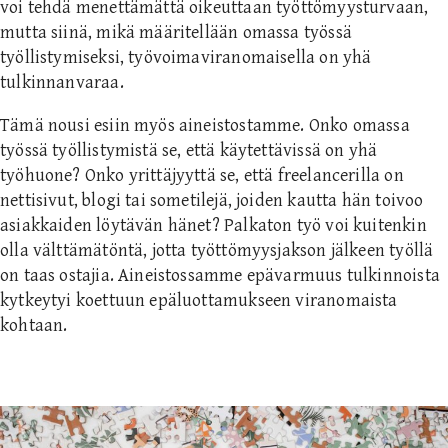
voi tehdä menettämättä oikeuttaan työttömyysturvaan,
mutta siinä, mikä määritellään omassa työssä
työllistymiseksi, työvoimaviranomaisella on yhä
tulkinnanvaraa.
Tämä nousi esiin myös aineistostamme. Onko omassa
työssä työllistymistä se, että käytettävissä on yhä
työhuone? Onko yrittäjyyttä se, että freelancerilla on
nettisivut, blogi tai sometilejä, joiden kautta hän toivoo
asiakkaiden löytävän hänet? Palkaton työ voi kuitenkin
olla välttämätöntä, jotta työttömyysjakson jälkeen työllä
on taas ostajia. Aineistossamme epävarmuus tulkinnoista
kytkeytyi koettuun epäluottamukseen viranomaista
kohtaan.