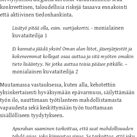
konkreettinen, taloudellisia riskejä tasaava ennakointi
että aktiivinen tiedonhankinta.
Lisätyö pitää olla, esim. vartijakortti.
- monialainen
kuvataiteilija 1
Ei kannata jäädä yksin! Oman alan liitot, jäsenjärjestöt ja
kokeneemmat kollegat osaa auttaa ja sitä myöten omakin
tieto lisääntyy. Ne jotka auttaa toisia pääsee pitkälle.
–
monialainen kuvataiteilija 2
Muutamassa vastauksessa, kuten alla, kehotettiin
yksinkertaisesti hyväksymään epävarmuus, säilyttämään
työn ilo, nauttimaan työtilanteen mahdollistamasta
vapaudesta sekä keskittymään työn tuottamaan
sisällölliseen tyydytykseen.
Apurahan saaminen tarkoittaa, että saat mahdollisuuden
tehdä asiaa, joka kiinnostaa sinua. Se tarkoittaa, että joku