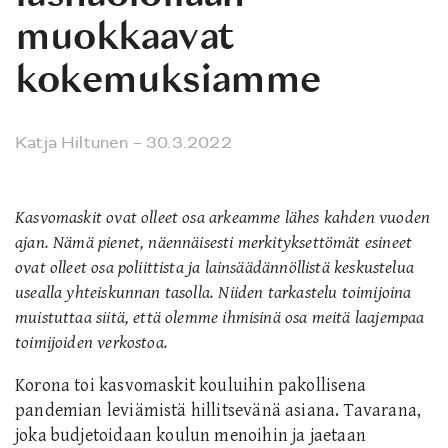
muokkaavat
kokemuksiamme
Katja Hiltunen
– 30.3.2022
Kasvomaskit ovat olleet osa arkeamme lähes kahden vuoden
ajan. Nämä pienet, näennäisesti merkityksettömät esineet
ovat olleet osa poliittista ja lainsäädännöllistä keskustelua
usealla yhteiskunnan tasolla. Niiden tarkastelu toimijoina
muistuttaa siitä, että olemme ihmisinä osa meitä laajempaa
toimijoiden verkostoa.
Korona toi kasvomaskit kouluihin pakollisena
pandemian leviämistä hillitsevänä asiana. Tavarana,
joka budjetoidaan koulun menoihin ja jaetaan