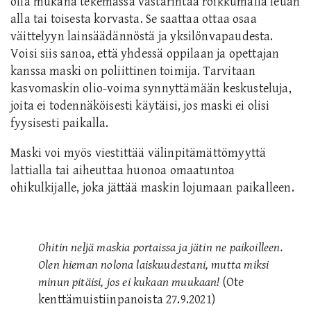
olla mukana tekemässä vastarintaa roikkumalla leuan
alla tai toisesta korvasta. Se saattaa ottaa osaa
väittelyyn lainsäädännöstä ja yksilönvapaudesta.
Voisi siis sanoa, että yhdessä oppilaan ja opettajan
kanssa maski on poliittinen toimija. Tarvitaan
kasvomaskin olio-voima synnyttämään keskusteluja,
joita ei todennäköisesti käytäisi, jos maski ei olisi
fyysisesti paikalla.
Maski voi myös viestittää välinpitämättömyyttä
lattialla tai aiheuttaa huonoa omaatuntoa
ohikulkijalle, joka jättää maskin lojumaan paikalleen.
Ohitin neljä maskia portaissa ja jätin ne paikoilleen.
Olen hieman nolona laiskuudestani, mutta miksi
minun pitäisi, jos ei kukaan muukaan!
(Ote
kenttämuistiinpanoista 27.9.2021)