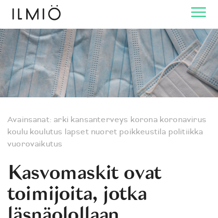
Avainsanat:
arki
kansanterveys
korona
koronavirus
koulu
koulutus
lapset
nuoret
poikkeustila
politiikka
vuorovaikutus
Kasvomaskit ovat
toimijoita, jotka
läsnäolollaan