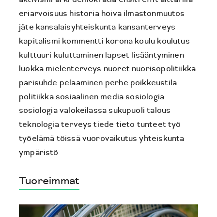
eriarvoisuus
historia
hoiva
ilmastonmuutos
jäte
kansalaisyhteiskunta
kansanterveys
kapitalismi
kommentti
korona
koulu
koulutus
kulttuuri
kuluttaminen
lapset
lisääntyminen
luokka
mielenterveys
nuoret
nuorisopolitiikka
parisuhde
pelaaminen
perhe
poikkeustila
politiikka
sosiaalinen media
sosiologia
sosiologia valokeilassa
sukupuoli
talous
teknologia
terveys
tiede
tieto
tunteet
työ
työelämä
töissä
vuorovaikutus
yhteiskunta
ympäristö
Tuoreimmat