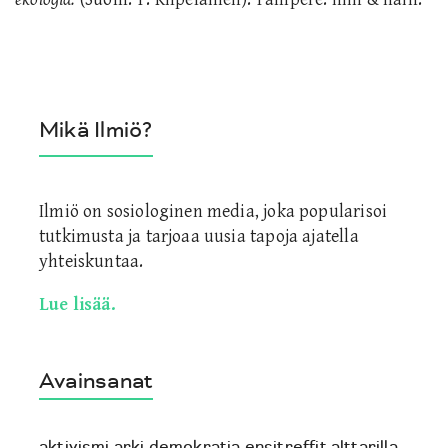
Mikä Ilmiö?
Ilmiö on sosiologinen media, joka popularisoi
tutkimusta ja tarjoaa uusia tapoja ajatella
yhteiskuntaa.
Lue lisää.
Avainsanat
aktivismi
arki
demokratia
ensitreffit alttarilla