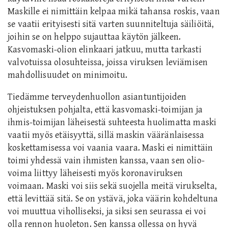
Maskille ei nimittäin kelpaa mikä tahansa roskis, vaan
se vaatii erityisesti sitä varten suunniteltuja säiliöitä,
joihin se on helppo sujauttaa käytön jälkeen.
Kasvomaski-olion elinkaari jatkuu, mutta tarkasti
valvotuissa olosuhteissa, joissa viruksen leviämisen
mahdollisuudet on minimoitu.
Tiedämme terveydenhuollon asiantuntijoiden
ohjeistuksen pohjalta, että kasvomaski-toimijan ja
ihmis-toimijan läheisestä suhteesta huolimatta maski
vaatii myös etäisyyttä, sillä maskin vääränlaisessa
koskettamisessa voi vaania vaara. Maski ei nimittäin
toimi yhdessä vain ihmisten kanssa, vaan sen olio-
voima liittyy läheisesti myös koronaviruksen
voimaan. Maski voi siis sekä suojella meitä virukselta,
että levittää sitä. Se on ystävä, joka väärin kohdeltuna
voi muuttua viholliseksi, ja siksi sen seurassa ei voi
olla rennon huoleton. Sen kanssa ollessa on hyvä