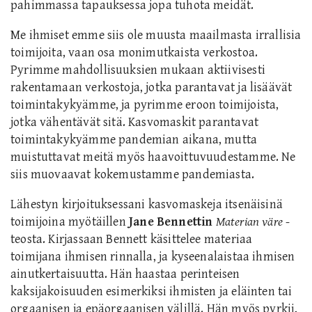
pahimmassa tapauksessa jopa tuhota meidät.
Me ihmiset emme siis ole muusta maailmasta irrallisia
toimijoita, vaan osa monimutkaista verkostoa.
Pyrimme mahdollisuuksien mukaan aktiivisesti
rakentamaan verkostoja, jotka parantavat ja lisäävät
toimintakykyämme, ja pyrimme eroon toimijoista,
jotka vähentävät sitä. Kasvomaskit parantavat
toimintakykyämme pandemian aikana, mutta
muistuttavat meitä myös haavoittuvuudestamme. Ne
siis muovaavat kokemustamme pandemiasta.
Lähestyn kirjoituksessani kasvomaskeja itsenäisinä
toimijoina myötäillen
Jane Bennettin
Materian väre
-
teosta. Kirjassaan Bennett käsittelee materiaa
toimijana ihmisen rinnalla, ja kyseenalaistaa ihmisen
ainutkertaisuutta. Hän haastaa perinteisen
kaksijakoisuuden esimerkiksi ihmisten ja eläinten tai
orgaanisen ja epäorgaanisen välillä. Hän myös pyrkii,