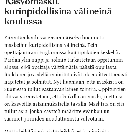
Kasvomaskit
kurinpidollisina välineinä
koulussa
Kiinnitän koulussa ensimmäiseksi huomiota
maskeihin kuripidollisina välineinä. Tein
opettajanurani Englannissa koulupukujen keskellä.
Paidan ylin nappi ja solmio tarkastetaan oppitunnin
alussa, eikä opettaja välttämättä päästä oppilasta
luokkaan, jos edellä mainitut eivät ole moitteettomasti
napitetut ja solmitut. Nyt huomaan, että maskista on
Suomessa tullut vastaavanlainen toimija. Oppituntien
alussa varmistetaan, että kaikilla on maski, ja että se
on kasvoilla asianmukaisella tavalla. Maskista on siis
tullut asia, jonka käyttöä määrittelevät koulun
säännöt, ja niiden noudattamista valvotaan.
Mutta leikitäänpä ajatusleikkiä, että toimijoita