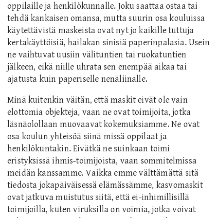
oppilaille ja henkilökunnalle. Joku saattaa ostaa tai
tehdä kankaisen omansa, mutta suurin osa kouluissa
käytettävistä maskeista ovat nyt jo kaikille tuttuja
kertakäyttöisiä, hailakan sinisiä paperinpalasia. Usein
ne vaihtuvat uusiin välituntien tai ruokatuntien
jälkeen, eikä niille uhrata sen enempää aikaa tai
ajatusta kuin paperiselle nenäliinalle.
Minä kuitenkin väitän, että maskit eivät ole vain
elottomia objekteja, vaan ne ovat toimijoita, jotka
läsnäolollaan muovaavat kokemuksiamme. Ne ovat
osa koulun yhteisöä siinä missä oppilaat ja
henkilökuntakin. Eivätkä ne suinkaan toimi
eristyksissä ihmis-toimijoista, vaan sommitelmissa
meidän kanssamme. Vaikka emme välttämättä sitä
tiedosta jokapäiväisessä elämässämme, kasvomaskit
ovat jatkuva muistutus siitä, että ei-inhimillisillä
toimijoilla, kuten viruksilla on voimia, jotka voivat