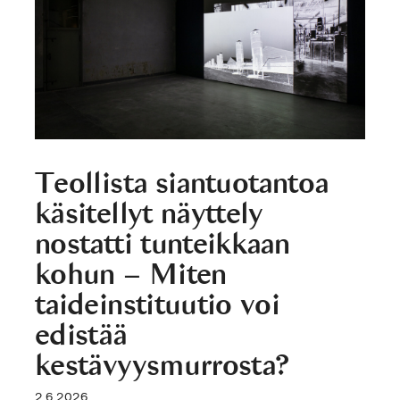
Teollista siantuotantoa
käsitellyt näyttely
nostatti tunteikkaan
kohun – Miten
taideinstituutio voi
edistää
kestävyysmurrosta?
2.6.2026