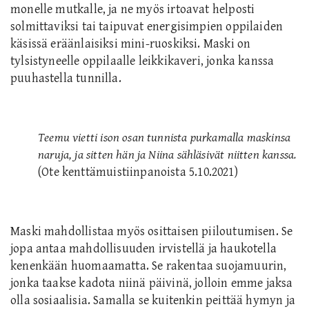
monelle mutkalle, ja ne myös irtoavat helposti
solmittaviksi tai taipuvat energisimpien oppilaiden
käsissä eräänlaisiksi mini-ruoskiksi. Maski on
tylsistyneelle oppilaalle leikkikaveri, jonka kanssa
puuhastella tunnilla.
Teemu vietti ison osan tunnista purkamalla maskinsa
naruja, ja sitten hän ja Niina sähläsivät niitten kanssa.
(Ote kenttämuistiinpanoista 5.10.2021)
Maski mahdollistaa myös osittaisen piiloutumisen. Se
jopa antaa mahdollisuuden irvistellä ja haukotella
kenenkään huomaamatta. Se rakentaa suojamuurin,
jonka taakse kadota niinä päivinä, jolloin emme jaksa
olla sosiaalisia. Samalla se kuitenkin peittää hymyn ja