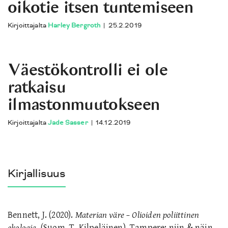
oikotie itsen tuntemiseen
Kirjoittajalta
Harley Bergroth
|
25.2.2019
Väestökontrolli ei ole
ratkaisu
ilmastonmuutokseen
Kirjoittajalta
Jade Sasser
|
14.12.2019
Kirjallisuus
Bennett, J. (2020).
Materian väre – Olioiden poliittinen
ekologia.
(Suom. T. Kilpeläinen). Tampere: niin & näin.