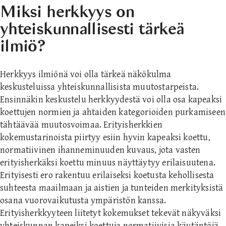
Miksi herkkyys on
yhteiskunnallisesti tärkeä
ilmiö?
Herkkyys ilmiönä voi olla tärkeä näkökulma
keskusteluissa yhteiskunnallisista muutostarpeista.
Ensinnäkin keskustelu herkkyydestä voi olla osa kapeaksi
koettujen normien ja ahtaiden kategorioiden purkamiseen
tähtäävää muutosvoimaa. Erityisherkkien
kokemustarinoista piirtyy esiin hyvin kapeaksi koettu,
normatiivinen ihanneminuuden kuvaus, jota vasten
erityisherkäksi koettu minuus näyttäytyy erilaisuutena.
Erityisesti ero rakentuu erilaiseksi koetusta kehollisesta
suhteesta maailmaan ja aistien ja tunteiden merkityksistä
osana vuorovaikutusta ympäristön kanssa.
Erityisherkkyyteen liitetyt kokemukset tekevät näkyväksi
yhteiskunnan kapeiksi koettuja normatiivisia käytäntöjä,