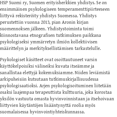
HSP Suomi ry, Suomen erityisherkkien yhdistys. Se on
ensimmäinen psykologiseen temperamenttipiirteeseen
liittyvä rekisteröity yhdistys Suomessa. Yhdistys
perustettiin vuonna 2013, pian Aronin kirjan
suomennoksen jälkeen. Yhdistystoiminta toimi
kiinnostavana etnografisen tutkimuksen paikkana
psykologiseksi ymmärretyn ilmiön kollektiivisen
määrittelyn ja merkityksellistämisen tarkastelulle.
Psykologiset käsitteet ovat osoittautuneet varsin
käyttökelpoisiksi välineiksi kuvata itseämme ja
sanallistaa elettyjä kokemuksiamme. Niiden leviämistä
arkipuheisiin kutsutaan tutkimuskirjallisuudessa
psykologisaatioksi. Arjen psykologisoituminen liitetään
osaksi laajempaa terapeuttista kulttuuria, joka korostaa
yksilön vastuuta omasta hyvinvoinnistaan ja itsehoivaan
liittyvien käytäntöjen lisääntynyttä roolia myös
suomalaisessa hyvinvointiyhteiskunnassa.