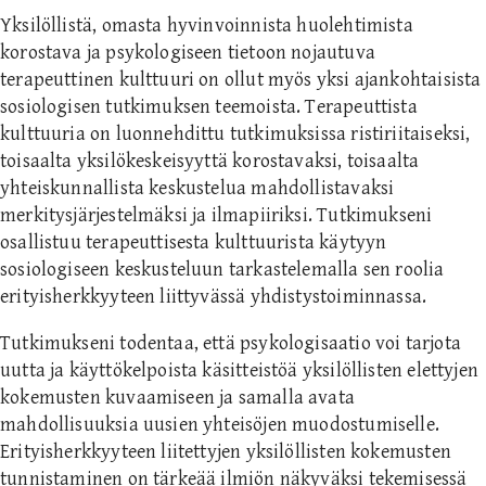
Yksilöllistä, omasta hyvinvoinnista huolehtimista
korostava ja psykologiseen tietoon nojautuva
terapeuttinen kulttuuri on ollut myös yksi ajankohtaisista
sosiologisen tutkimuksen teemoista. Terapeuttista
kulttuuria on luonnehdittu tutkimuksissa ristiriitaiseksi,
toisaalta yksilökeskeisyyttä korostavaksi, toisaalta
yhteiskunnallista keskustelua mahdollistavaksi
merkitysjärjestelmäksi ja ilmapiiriksi. Tutkimukseni
osallistuu terapeuttisesta kulttuurista käytyyn
sosiologiseen keskusteluun tarkastelemalla sen roolia
erityisherkkyyteen liittyvässä yhdistystoiminnassa.
Tutkimukseni todentaa, että psykologisaatio voi tarjota
uutta ja käyttökelpoista käsitteistöä yksilöllisten elettyjen
kokemusten kuvaamiseen ja samalla avata
mahdollisuuksia uusien yhteisöjen muodostumiselle.
Erityisherkkyyteen liitettyjen yksilöllisten kokemusten
tunnistaminen on tärkeää ilmiön näkyväksi tekemisessä