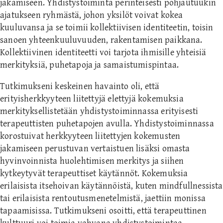
jakamiseen. Yhdistystoiminta perinteisesti pohjautuukin
ajatukseen ryhmästä, johon yksilöt voivat kokea
kuuluvansa ja se toimii kollektiivisen identiteetin, toisin
sanoen yhteenkuuluvuuden, rakentamisen paikkana.
Kollektiivinen identiteetti voi tarjota ihmisille yhteisiä
merkityksiä, puhetapoja ja samaistumispintaa.
Tutkimukseni keskeinen havainto oli, että
erityisherkkyyteen liitettyjä elettyjä kokemuksia
merkityksellistetään yhdistystoiminnassa erityisesti
terapeuttisten puhetapojen avulla. Yhdistystoiminnassa
korostuivat herkkyyteen liitettyjen kokemusten
jakamiseen perustuvan vertaistuen lisäksi omasta
hyvinvoinnista huolehtimisen merkitys ja siihen
kytkeytyvät terapeuttiset käytännöt. Kokemuksia
erilaisista itsehoivan käytännöistä, kuten mindfullnessista
tai erilaisista rentoutusmenetelmistä, jaettiin monissa
tapaamisissa. Tutkimukseni osoitti, että terapeuttinen