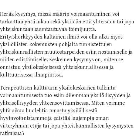
Herää kysymys, missä määrin voimaantuminen voi
tarkoittaa yhtä aikaa sekä yksilöön että yhteisöön tai jopa
yhteiskuntaan suuntautuvaa toimijuutta.
Erityisherkkyyden kaltainen ilmiö voi olla alku myös
yksilöllisten kokemusten pohjalta tunnistettujen
yhteiskunnallisten muutostarpeiden esiin nostamiselle ja
niiden edistämiselle. Keskeinen kysymys on, miten se
onnistuu yksilökeskeisessä yhteiskunnallisessa ja
kulttuurisessa ilmapiirissä.
Terapeuttisen kulttuurin yksilökeskeinen tulkinta
voimaantumisesta tuo esiin dilemman yksilöllisyyden ja
yhteisöllisyyden yhteensovittamisessa. Miten voimme
yhtä aikaa huolehtia omasta yksilöllisestä
hyvinvoinnistamme ja edistää laajempia oman
viiteryhmän etuja tai jopa yhteiskunnallisten kysymysten
ratkaisua?