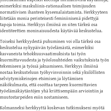
esimerkiksi maskuliinis-rationaalisen toimijuuden
normatiivisen ihanteen kyseenalaistamista. Herkkyyteen
liitetään monia perinteisesti feminiinisenä pidettyjä
tapoja toimia. Herkkyys ilmiönä on siten tärkeä osa
identiteettien moninaisuudesta käytävää keskustelua.
Toiseksi herkkyydestä puhuminen voi olla tärkeä osa
keskustelua nykypäivän työelämästä, esimerkiksi
kasvaneista tehokkuusvaatimuksista tai työn
kuormittavuudesta ja työolosuhteiden vaikutuksista työn
tekemiseen ja työssä jaksamiseen. Herkkyys ilmiönä
nostaa keskusteluun työhyvinvoinnin sekä yksilöllisten
selviytymiskeinojen etsimisen ja löytämisen
näkökulmasta, että osoittaa tarpeen kuormittavien
työelämäkäytäntöjen yhä kriittisempään arviointiin ja
muutostarpeiden esiin nostamiseen.
Kolmanneksi herkkyyttä koskevan tutkimukseni myötä