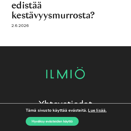
edistää
kestävyysmurrosta?
2.6.2026
Yhteystiedot
Tämä sivusto käyttää evästeitä.
Lue lisää.
Toimitus
Hyväksy evästeiden käyttö
toimitus@ilmiomedia.fi