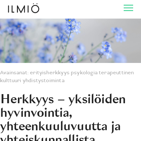
Avainsanat:
erityisherkkyys
psykologia
terapeuttinen
kulttuuri
yhdistystoiminta
Herkkyys – yksilöiden
hyvinvointia,
yhteenkuuluvuutta ja
yhteiskunnallista