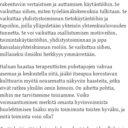
rakentuviin vertaistuen ja auttamisen käytäntöihin. Se
vaikuttaa siihen, miten työelämäkokemuksia tulkitaan. Se
vaikuttaa yhdistystoiminnan tietokäytäntöihin ja
tapoihin, joilla ylläpidetään yhteisön yhteenkuuluvuuden
tunnetta. Se voi vaikuttaa osallistumisen motiiveihin,
toimintakäytäntöihin, yhdistystoiminnan ja jopa
kansalaisyhteiskunnan rooliin. Se vaikuttaa siihen,
millaiseksi ilmiöksi herkkyys ymmärretään.
Haluan haastaa terapeuttisten puhetapojen vahvaa
asemaa ja keskustella siitä, jääkö itseapua korostavan
kulttuurin myötä nousematta näkyviin haasteita, jotka
eivät ratkea yksilön omin keinoin. On aihetta pohtia,
mihin me tarvitsemme toisiamme. Voiko
voimaantuminen merkitä omasta hyvinvoinnista
huolehtimisen lisäksi myös toimimista toisten hyväksi, ja
mitä toiminta voisi olla?