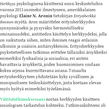
Herkkyys
psykologisena käsitteenä nousi keskusteluihin
vuonna 2013 suomeksi ilmestyneen, amerikkalaisen
psykologi
Elaine N. Aronin
tietokirjan
Erityisherkkä
ihminen
myötä. Aron määrittelee erityisherkkyyden
synnynnäiseksi ja pysyväksi hermostolliseksi
ominaisuudeksi, aistitiedon käsittelyn herkkyydeksi, jolla
on vaikutusta siihen, miten ihminen reagoi erilaisiin
ulkoisiin ja sisäisiin aistiärsykkeisiin. Erityisherkkyyden
psykotieteellinen tutkimus erittelee tällaisiksi ärsykkeiksi
esimerkiksi fysikaalisia ja sosiaalisia, eri aistein
havaittavia ärsykkeitä, joiden huomioiminen voidaan
kokea arjessa kuormittavana asiana. Toisaalta
erityisherkkyyteen yhdistetään kyky syvälliseen ja
monipuoliseen tiedonkäsittelyyn, josta koetaan olevan
myös hyötyä esimerkiksi työelämässä.
Väitöstutkimuksessani
nostan herkkyyden käsitteen
sosiologisen tarkastelun kohteeksi. Tutkimuskohteeni oli