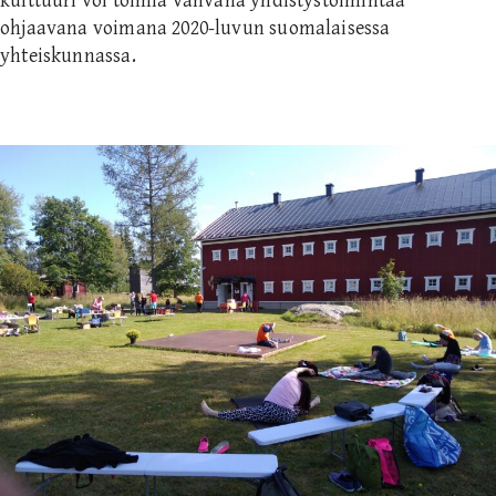
kulttuuri voi toimia vahvana yhdistystoimintaa
ohjaavana voimana 2020-luvun suomalaisessa
yhteiskunnassa.