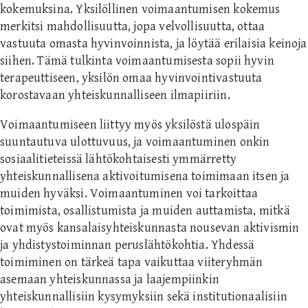
kokemuksina. Yksilöllinen voimaantumisen kokemus
merkitsi mahdollisuutta, jopa velvollisuutta, ottaa
vastuuta omasta hyvinvoinnista, ja löytää erilaisia keinoja
siihen. Tämä tulkinta voimaantumisesta sopii hyvin
terapeuttiseen, yksilön omaa hyvinvointivastuuta
korostavaan yhteiskunnalliseen ilmapiiriin.
Voimaantumiseen liittyy myös yksilöstä ulospäin
suuntautuva ulottuvuus, ja voimaantuminen onkin
sosiaalitieteissä lähtökohtaisesti ymmärretty
yhteiskunnallisena aktivoitumisena toimimaan itsen ja
muiden hyväksi. Voimaantuminen voi tarkoittaa
toimimista, osallistumista ja muiden auttamista, mitkä
ovat myös kansalaisyhteiskunnasta nousevan aktivismin
ja yhdistystoiminnan peruslähtökohtia. Yhdessä
toimiminen on tärkeä tapa vaikuttaa viiteryhmän
asemaan yhteiskunnassa ja laajempiinkin
yhteiskunnallisiin kysymyksiin sekä institutionaalisiin