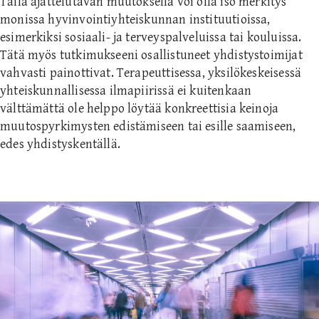
Tällä ajattelutavan muutoksella voi olla iso merkitys
monissa hyvinvointiyhteiskunnan instituutioissa,
esimerkiksi sosiaali- ja terveyspalveluissa tai kouluissa.
Tätä myös tutkimukseeni osallistuneet yhdistystoimijat
vahvasti painottivat. Terapeuttisessa, yksilökeskeisessä
yhteiskunnallisessa ilmapiirissä ei kuitenkaan
välttämättä ole helppo löytää konkreettisia keinoja
muutospyrkimysten edistämiseen tai esille saamiseen,
edes yhdistyskentällä.