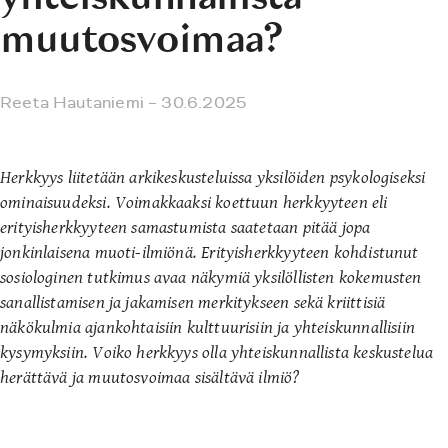
muutosvoimaa?
Reeta Hautaniemi
– 30.6.2025
Herkkyys liitetään arkikeskusteluissa yksilöiden psykologiseksi
ominaisuudeksi. Voimakkaaksi koettuun herkkyyteen eli
erityisherkkyyteen samastumista saatetaan pitää jopa
jonkinlaisena muoti-ilmiönä. Erityisherkkyyteen kohdistunut
sosiologinen tutkimus avaa näkymiä yksilöllisten kokemusten
sanallistamisen ja jakamisen merkitykseen sekä kriittisiä
näkökulmia ajankohtaisiin kulttuurisiin ja yhteiskunnallisiin
kysymyksiin. Voiko herkkyys olla yhteiskunnallista keskustelua
herättävä ja muutosvoimaa sisältävä ilmiö?