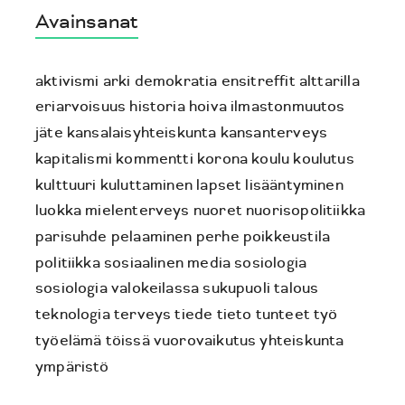
Avainsanat
aktivismi
arki
demokratia
ensitreffit alttarilla
eriarvoisuus
historia
hoiva
ilmastonmuutos
jäte
kansalaisyhteiskunta
kansanterveys
kapitalismi
kommentti
korona
koulu
koulutus
kulttuuri
kuluttaminen
lapset
lisääntyminen
luokka
mielenterveys
nuoret
nuorisopolitiikka
parisuhde
pelaaminen
perhe
poikkeustila
politiikka
sosiaalinen media
sosiologia
sosiologia valokeilassa
sukupuoli
talous
teknologia
terveys
tiede
tieto
tunteet
työ
työelämä
töissä
vuorovaikutus
yhteiskunta
ympäristö