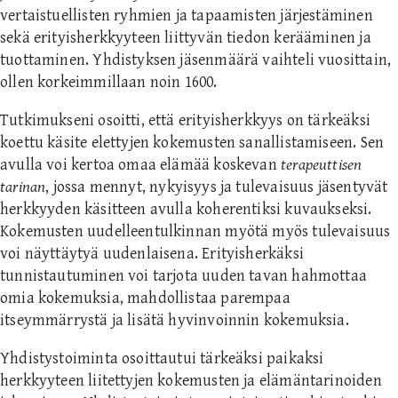
vertaistuellisten ryhmien ja tapaamisten järjestäminen
sekä erityisherkkyyteen liittyvän tiedon kerääminen ja
tuottaminen. Yhdistyksen jäsenmäärä vaihteli vuosittain,
ollen korkeimmillaan noin 1600.
Tutkimukseni osoitti, että erityisherkkyys on tärkeäksi
koettu käsite elettyjen kokemusten sanallistamiseen. Sen
avulla voi kertoa omaa elämää koskevan
terapeuttisen
tarinan
, jossa mennyt, nykyisyys ja tulevaisuus jäsentyvät
herkkyyden käsitteen avulla koherentiksi kuvaukseksi.
Kokemusten uudelleentulkinnan myötä myös tulevaisuus
voi näyttäytyä uudenlaisena. Erityisherkäksi
tunnistautuminen voi tarjota uuden tavan hahmottaa
omia kokemuksia, mahdollistaa parempaa
itseymmärrystä ja lisätä hyvinvoinnin kokemuksia.
Yhdistystoiminta osoittautui tärkeäksi paikaksi
herkkyyteen liitettyjen kokemusten ja elämäntarinoiden