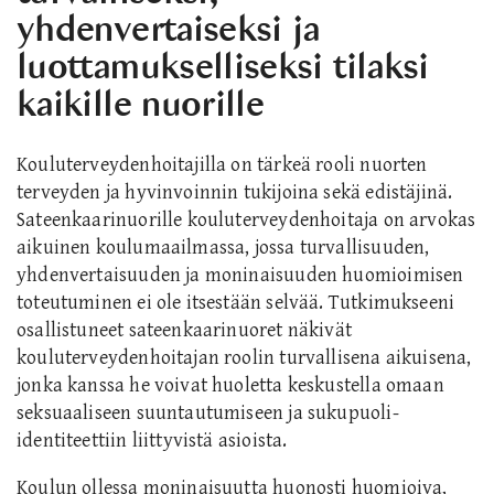
yhdenvertaiseksi ja
luottamukselliseksi tilaksi
kaikille nuorille
Kouluterveydenhoitajilla on tärkeä rooli nuorten
terveyden ja hyvinvoinnin tukijoina sekä edistäjinä.
Sateenkaarinuorille kouluterveydenhoitaja on arvokas
aikuinen koulumaailmassa, jossa turvallisuuden,
yhdenvertaisuuden ja moninaisuuden huomioimisen
toteutuminen ei ole itsestään selvää. Tutkimukseeni
osallistuneet sateenkaarinuoret näkivät
kouluterveydenhoitajan roolin turvallisena aikuisena,
jonka kanssa he voivat huoletta keskustella omaan
seksuaaliseen suuntautumiseen ja sukupuoli-
identiteettiin liittyvistä asioista.
Koulun ollessa moninaisuutta huonosti huomioiva,