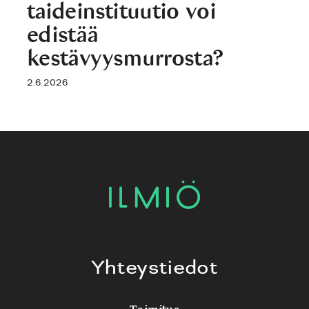
taideinstituutio voi
edistää
kestävyysmurrosta?
2.6.2026
Yhteystiedot