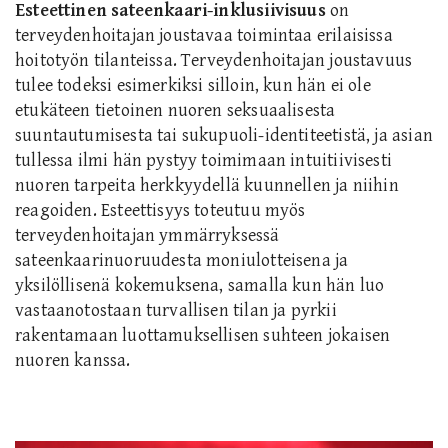
Esteettinen sateenkaari-inklusiivisuus
on
terveydenhoitajan joustavaa toimintaa erilaisissa
hoitotyön tilanteissa. Terveydenhoitajan joustavuus
tulee todeksi esimerkiksi silloin, kun hän ei ole
etukäteen tietoinen nuoren seksuaalisesta
suuntautumisesta tai sukupuoli-identiteetistä, ja asian
tullessa ilmi hän pystyy toimimaan intuitiivisesti
nuoren tarpeita herkkyydellä kuunnellen ja niihin
reagoiden. Esteettisyys toteutuu myös
terveydenhoitajan ymmärryksessä
sateenkaarinuoruudesta moniulotteisena ja
yksilöllisenä kokemuksena, samalla kun hän luo
vastaanotostaan turvallisen tilan ja pyrkii
rakentamaan luottamuksellisen suhteen jokaisen
nuoren kanssa.