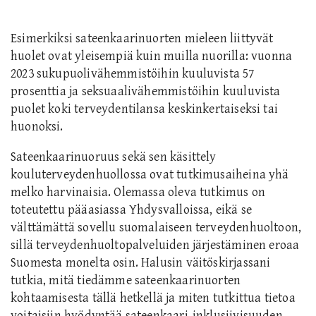
Esimerkiksi sateenkaarinuorten mieleen liittyvät
huolet ovat yleisempiä kuin muilla nuorilla: vuonna
2023 sukupuolivähemmistöihin kuuluvista 57
prosenttia ja seksuaalivähemmistöihin kuuluvista
puolet koki terveydentilansa keskinkertaiseksi tai
huonoksi.
Sateenkaarinuoruus sekä sen käsittely
kouluterveydenhuollossa ovat tutkimusaiheina yhä
melko harvinaisia. Olemassa oleva tutkimus on
toteutettu pääasiassa Yhdysvalloissa, eikä se
välttämättä sovellu suomalaiseen terveydenhuoltoon,
sillä terveydenhuoltopalveluiden järjestäminen eroaa
Suomesta monelta osin. Halusin väitöskirjassani
tutkia, mitä tiedämme sateenkaarinuorten
kohtaamisesta tällä hetkellä ja miten tutkittua tietoa
voitaisiin hyödyntää sateenkaari-inklusiivisuuden