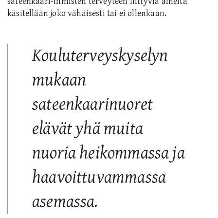
sateenkaari-ihmisten terveyteen liittyviä aiheita
käsitellään joko vähäisesti tai ei ollenkaan.
Kouluterveyskyselyn
mukaan
sateenkaarinuoret
elävät yhä muita
nuoria heikommassa ja
haavoittuvammassa
asemassa.