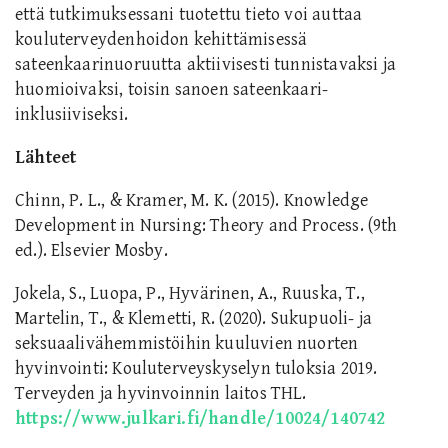
että tutkimuksessani tuotettu tieto voi auttaa
kouluterveydenhoidon kehittämisessä
sateenkaarinuoruutta aktiivisesti tunnistavaksi ja
huomioivaksi, toisin sanoen sateenkaari-
inklusiiviseksi.
Lähteet
Chinn, P. L., & Kramer, M. K. (2015). Knowledge
Development in Nursing: Theory and Process. (9th
ed.). Elsevier Mosby.
Jokela, S., Luopa, P., Hyvärinen, A., Ruuska, T.,
Martelin, T., & Klemetti, R. (2020). Sukupuoli- ja
seksuaalivähemmistöihin kuuluvien nuorten
hyvinvointi: Kouluterveyskyselyn tuloksia 2019.
Terveyden ja hyvinvoinnin laitos THL.
https://www.julkari.fi/handle/10024/140742