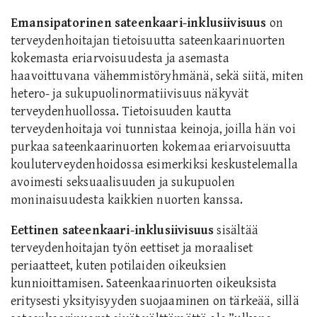
Emansipatorinen sateenkaari-inklusiivisuus
on
terveydenhoitajan tietoisuutta sateenkaarinuorten
kokemasta eriarvoisuudesta ja asemasta
haavoittuvana vähemmistöryhmänä, sekä siitä, miten
hetero- ja sukupuolinormatiivisuus näkyvät
terveydenhuollossa. Tietoisuuden kautta
terveydenhoitaja voi tunnistaa keinoja, joilla hän voi
purkaa sateenkaarinuorten kokemaa eriarvoisuutta
kouluterveydenhoidossa esimerkiksi keskustelemalla
avoimesti seksuaalisuuden ja sukupuolen
moninaisuudesta kaikkien nuorten kanssa.
Eettinen sateenkaari-inklusiivisuus
sisältää
terveydenhoitajan työn eettiset ja moraaliset
periaatteet, kuten potilaiden oikeuksien
kunnioittamisen. Sateenkaarinuorten oikeuksista
eritysesti yksityisyyden suojaaminen on tärkeää, sillä