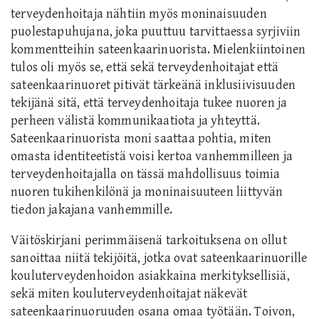
terveydenhoitaja nähtiin myös moninaisuuden
puolestapuhujana, joka puuttuu tarvittaessa syrjiviin
kommentteihin sateenkaarinuorista. Mielenkiintoinen
tulos oli myös se, että sekä terveydenhoitajat että
sateenkaarinuoret pitivät tärkeänä inklusiivisuuden
tekijänä sitä, että terveydenhoitaja tukee nuoren ja
perheen välistä kommunikaatiota ja yhteyttä.
Sateenkaarinuorista moni saattaa pohtia, miten
omasta identiteetistä voisi kertoa vanhemmilleen ja
terveydenhoitajalla on tässä mahdollisuus toimia
nuoren tukihenkilönä ja moninaisuuteen liittyvän
tiedon jakajana vanhemmille.
Väitöskirjani perimmäisenä tarkoituksena on ollut
sanoittaa niitä tekijöitä, jotka ovat sateenkaarinuorille
kouluterveydenhoidon asiakkaina merkityksellisiä,
sekä miten kouluterveydenhoitajat näkevät
sateenkaarinuoruuden osana omaa työtään. Toivon,