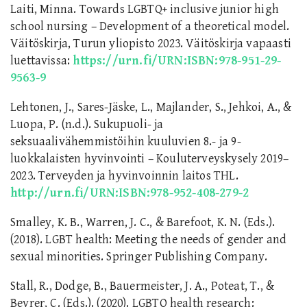
Laiti, Minna. Towards LGBTQ+ inclusive junior high
school nursing – Development of a theoretical model.
Väitöskirja, Turun yliopisto 2023. Väitöskirja vapaasti
luettavissa:
https://urn.fi/URN:ISBN:978-951-29-
9563-9
Lehtonen, J., Sares-Jäske, L., Majlander, S., Jehkoi, A., &
Luopa, P. (n.d.). Sukupuoli- ja
seksuaalivähemmistöihin kuuluvien 8.- ja 9-
luokkalaisten hyvinvointi – Kouluterveyskysely 2019–
2023. Terveyden ja hyvinvoinnin laitos THL.
http://urn.fi/URN:ISBN:978-952-408-279-2
Smalley, K. B., Warren, J. C., & Barefoot, K. N. (Eds.).
(2018). LGBT health: Meeting the needs of gender and
sexual minorities. Springer Publishing Company.
Stall, R., Dodge, B., Bauermeister, J. A., Poteat, T., &
Beyrer, C. (Eds.). (2020). LGBTQ health research: