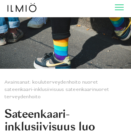
Avainsanat:
kouluterveydenhoito
nuoret
sateenkaari-inklusiivisuus
sateenkaarinuoret
terveydenhoito
Sateenkaari-
inklusiivisuus luo