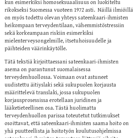
kun esimerkiksi homoseksuaalisuus on luokiteltu
rikokseksi Suomessa vuoteen 1972 asti. Näillä ilmiöillä
on myös todettu olevan yhteys sateenkaari-ihmisten
heikompaan terveydentilaan, vähemmistöstressiin
sekä korkeampaan riskiin esimerkiksi
mielenterveysongelmille, itsetuhoisuudelle ja
päihteiden väärinkäytölle.
Tätä tekstiä kirjoittaessani sateenkaari-ihmisten
asema on parantunut suomalaisessa
terveydenhuollossa. Voimaan ovat astuneet
uudistettu äitiyslaki sekä sukupuolen korjausta
määrittelevä translaki, jossa sukupuolen
korjausprosessissa erotellaan juridinen ja
lääketieteellinen osa. Tästä huolimatta
terveydenhuollon parissa toteutetut tutkimukset
osoittavat, että sateenkaari-ihmisten saama hoito on
yhä puutteellista ja hoitotyön koulutusohjelmissa