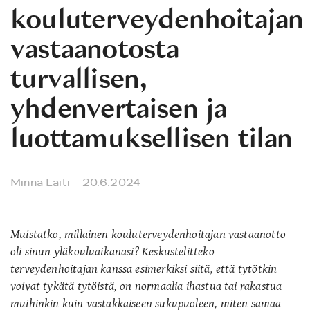
kouluterveydenhoitajan
vastaanotosta
turvallisen,
yhdenvertaisen ja
luottamuksellisen tilan
Minna Laiti
– 20.6.2024
Muistatko, millainen kouluterveydenhoitajan vastaanotto
oli sinun yläkouluaikanasi? Keskustelitteko
terveydenhoitajan kanssa esimerkiksi siitä, että tytötkin
voivat tykätä tytöistä, on normaalia ihastua tai rakastua
muihinkin kuin vastakkaiseen sukupuoleen, miten samaa