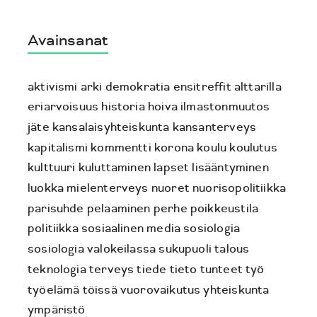
Avainsanat
aktivismi
arki
demokratia
ensitreffit alttarilla
eriarvoisuus
historia
hoiva
ilmastonmuutos
jäte
kansalaisyhteiskunta
kansanterveys
kapitalismi
kommentti
korona
koulu
koulutus
kulttuuri
kuluttaminen
lapset
lisääntyminen
luokka
mielenterveys
nuoret
nuorisopolitiikka
parisuhde
pelaaminen
perhe
poikkeustila
politiikka
sosiaalinen media
sosiologia
sosiologia valokeilassa
sukupuoli
talous
teknologia
terveys
tiede
tieto
tunteet
työ
työelämä
töissä
vuorovaikutus
yhteiskunta
ympäristö