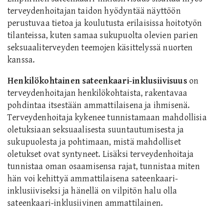
terveydenhoitajan taidon hyödyntää näyttöön
perustuvaa tietoa ja koulutusta erilaisissa hoitotyön
tilanteissa, kuten samaa sukupuolta olevien parien
seksuaaliterveyden teemojen käsittelyssä nuorten
kanssa.
Henkilökohtainen sateenkaari-inklusiivisuus
on
terveydenhoitajan henkilökohtaista, rakentavaa
pohdintaa itsestään ammattilaisena ja ihmisenä.
Terveydenhoitaja kykenee tunnistamaan mahdollisia
oletuksiaan seksuaalisesta suuntautumisesta ja
sukupuolesta ja pohtimaan, mistä mahdolliset
oletukset ovat syntyneet. Lisäksi terveydenhoitaja
tunnistaa oman osaamisensa rajat, tunnistaa miten
hän voi kehittyä ammattilaisena sateenkaari-
inklusiiviseksi ja hänellä on vilpitön halu olla
sateenkaari-inklusiivinen ammattilainen.