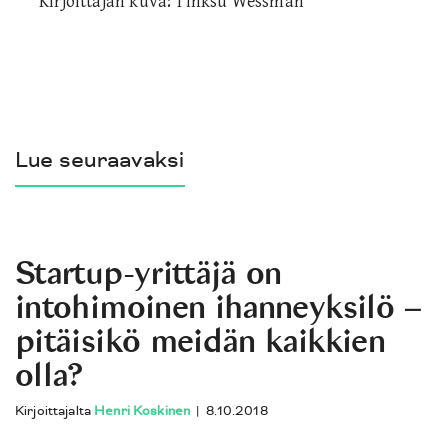
Kirjoittajan kuva: Tinksu Wessman
Lue seuraavaksi
Startup-yrittäjä on
intohimoinen ihanneyksilö –
pitäisikö meidän kaikkien
olla?
Kirjoittajalta
Henri Koskinen
|
8.10.2018