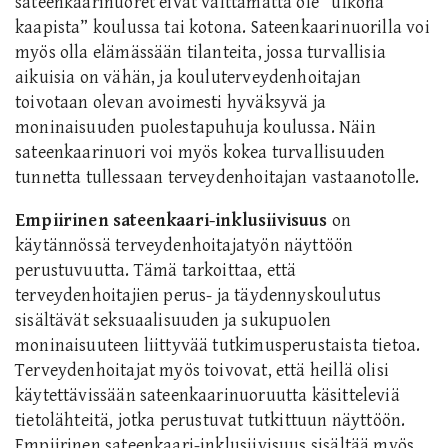
sateenkaarinuoret eivät välttämättä ole ”ulkona
kaapista” koulussa tai kotona. Sateenkaarinuorilla voi
myös olla elämässään tilanteita, jossa turvallisia
aikuisia on vähän, ja kouluterveydenhoitajan
toivotaan olevan avoimesti hyväksyvä ja
moninaisuuden puolestapuhuja koulussa. Näin
sateenkaarinuori voi myös kokea turvallisuuden
tunnetta tullessaan terveydenhoitajan vastaanotolle.
Empiirinen sateenkaari-inklusiivisuus
on
käytännössä terveydenhoitajatyön näyttöön
perustuvuutta. Tämä tarkoittaa, että
terveydenhoitajien perus- ja täydennyskoulutus
sisältävät seksuaalisuuden ja sukupuolen
moninaisuuteen liittyvää tutkimusperustaista tietoa.
Terveydenhoitajat myös toivovat, että heillä olisi
käytettävissään sateenkaarinuoruutta käsitteleviä
tietolähteitä, jotka perustuvat tutkittuun näyttöön.
Empiirinen sateenkaari-inklusiivisuus sisältää myös