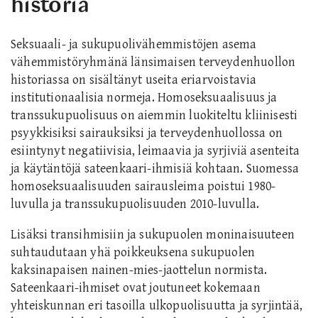
historia
Seksuaali- ja sukupuolivähemmistöjen asema
vähemmistöryhmänä länsimaisen terveydenhuollon
historiassa on sisältänyt useita eriarvoistavia
institutionaalisia normeja. Homoseksuaalisuus ja
transsukupuolisuus on aiemmin luokiteltu kliinisesti
psyykkisiksi sairauksiksi ja terveydenhuollossa on
esiintynyt negatiivisia, leimaavia ja syrjiviä asenteita
ja käytäntöjä sateenkaari-ihmisiä kohtaan. Suomessa
homoseksuaalisuuden sairausleima poistui 1980-
luvulla ja transsukupuolisuuden 2010-luvulla.
Lisäksi transihmisiin ja sukupuolen moninaisuuteen
suhtaudutaan yhä poikkeuksena sukupuolen
kaksinapaisen nainen-mies-jaottelun normista.
Sateenkaari-ihmiset ovat joutuneet kokemaan
yhteiskunnan eri tasoilla ulkopuolisuutta ja syrjintää,