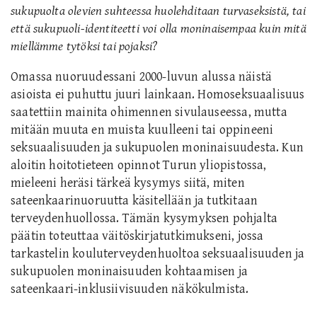
sukupuolta olevien suhteessa huolehditaan turvaseksistä, tai
että sukupuoli-identiteetti voi olla moninaisempaa kuin mitä
miellämme tytöksi tai pojaksi?
Omassa nuoruudessani 2000-luvun alussa näistä
asioista ei puhuttu juuri lainkaan. Homoseksuaalisuus
saatettiin mainita ohimennen sivulauseessa, mutta
mitään muuta en muista kuulleeni tai oppineeni
seksuaalisuuden ja sukupuolen moninaisuudesta. Kun
aloitin hoitotieteen opinnot Turun yliopistossa,
mieleeni heräsi tärkeä kysymys siitä, miten
sateenkaarinuoruutta käsitellään ja tutkitaan
terveydenhuollossa. Tämän kysymyksen pohjalta
päätin toteuttaa väitöskirjatutkimukseni, jossa
tarkastelin kouluterveydenhuoltoa seksuaalisuuden ja
sukupuolen moninaisuuden kohtaamisen ja
sateenkaari-inklusiivisuuden näkökulmista.