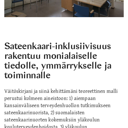
Sateenkaari-inklusiivisuus
rakentuu monialaiselle
tiedolle, ymmärrykselle ja
toiminnalle
Väitöskirjani ja siinä kehittämäni teoreettinen malli
perustui kolmeen aineistoon: 1) aiempaan
kansainväliseen terveydenhuollon tutkimukseen
sateenkaarinuorista, 2) suomalaisten
sateenkaarinuorten kokemuksiin yläkoulun
kouluterveydenhoidosta, 3) yläkoulun