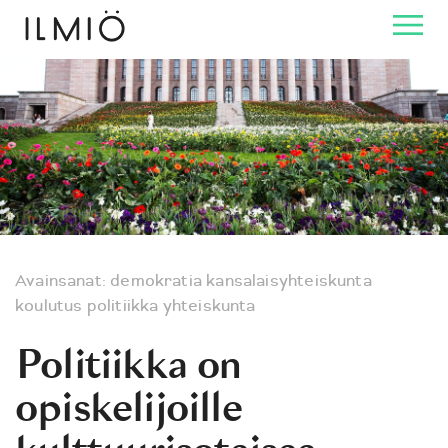
Avainsanat:
demokratia
kansalaisyhteiskunta
koulutus
politiikka
yhteiskunta
Politiikka on
opiskelijoille