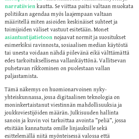
narratiivien
kautta. Se viittaa paitsi valtaan muokata
politiikan agendaa myös laajempaan valtaan
määritellä miten asioiden keskinäiset suhteet ja
toimijoiden väliset vastuut esitetään. Monet
asiantuntijatietoon
nojaavat normit ja suositukset
esimerkiksi ravinnosta, sosiaalisen median käytöstä
tai unesta voidaan nähdä piilevänä eikä välttämättä
edes tarkoituksellisena vallankäyttönä. Vallitsevan
puhetavan rikkominen on puolestaan vallan
paljastamista.
Tämä näkemys on huomionarvoinen nyky-
yhteiskunnassa, jossa digitaalinen teknologia on
moninkertaistanut viestinnän mahdollisuuksia ja
joukkoviestijöiden määrän. Julkisuuden hallinta
sanoin ja kuvin voi tarkoittaa avointa ”peliä”, jossa
etsitään kannatusta omille linjauksille sekä
esittelemällä niitä myönteisessä valossa että