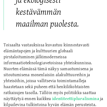
ja ekologisesti
kestävämmän
maailman puolesta.
Toisaalta vastauksissa kuvastuu kiinnostavasti
elämäntapojen ja kulttuurien globaali
pirstaloituminen jälkimoderneissa
informaatioteknologiavetoisissa yhteiskunnissa.
Nuorten elämässä tämä näkyy samastumisena ja
sitoutumisena monenlaisiin alakulttuureihin ja
yhteisöihin, joissa vallitsevia toimintamalleja
haastetaan sekä puheen että henkilökohtaisten
ratkaisujen tasolla. Tällöin myös politiikka saattaa
näyttäytyä ennen kaikkea
identiteettipluralismina
ja
kilpailevina tulkintoina hyvän elämän perusteista.