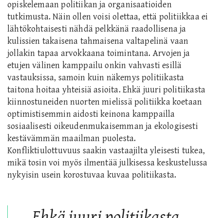
opiskelemaan politiikan ja organisaatioiden
tutkimusta. Näin ollen voisi olettaa, että politiikkaa ei
lähtökohtaisesti nähdä pelkkänä raadollisena ja
kulissien takaisena tahmaisena valtapelinä vaan
jollakin tapaa arvokkaana toimintana. Arvojen ja
etujen välinen kamppailu onkin vahvasti esillä
vastauksissa, samoin kuin näkemys politiikasta
taitona hoitaa yhteisiä asioita. Ehkä juuri politiikasta
kiinnostuneiden nuorten mielissä politiikka koetaan
optimistisemmin aidosti keinona kamppailla
sosiaalisesti oikeudenmukaisemman ja ekologisesti
kestävämmän maailman puolesta.
Konfliktiulottuvuus saakin vastaajilta yleisesti tukea,
mikä tosin voi myös ilmentää julkisessa keskustelussa
nykyisin usein korostuvaa kuvaa politiikasta.
Ehkä juuri politiikasta