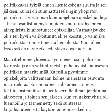
politiikkakäsityksiä ennen luentokokonaisuutta ja sen
jälkeen. Kurssi oli suunnattu Helsingin yliopiston
politiikan ja viestinnän kandiohjelman opiskelijoille ja
sille sai osallistua myös muiden koulutusohjelmien
aihepiiristä kiinnostuneet opiskelijat. Vastaajajoukko
oli siten hyvin valikoitunut, eli se koostui jo valmiiksi
politiikasta kiinnostuneista henkilöistä. Näin ollen
kyseessä on näyte eikä edustava otos nuorista.
Määrittelimme yhteensä kymmenen osin politiikan
teoriasta ja osin vakiintuneista puhetavoista nousevaa
politiikan määritelmää. Kurssilla pyysimme
opiskelijoita valitsemaan kolme mielestään osuvinta
määritelmää. Ensimmäinen sähköinen äänestys
tehtiin ensimmäisellä luentokerralla ilman johdantoa
aiheeseen ja toinen sen jälkeen, kun eri näkemyksiä oli
luennoilla jo täsmennetty sekä suhteessa
kirjallisuuteen että käytännön esimerkkeihin.