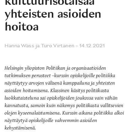
kulttuurisotaisaa
yhteisten asioiden
hoitoa
Hanna Wass
ja
Turo Virtanen
– 14.12.2021
Helsingin yliopiston Politiikan ja organisaatioiden
tutkimuksen perusteet –kurssin opiskelijoille politiikka
näyttäytyy arvojen välisenä kamppailuna ja yhteisten
asioiden hoitamisena. Klassinen käsitys politiikasta
luokkataisteluna sai opiskelijoiden joukossa vain vähän
kannatusta, samoin kuin näkemys politiikasta vallitsevien
olojen kyseenalaistamisena. Kurssin aikana politiikka alkoi
näyttäytyä opiskelijoille vahvemmin asioiden
kehystämisenä.