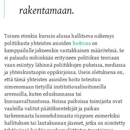
rakentamaan.
Toinen etenkin kurssin alussa hallitseva näkemys
politiikasta yhteisten asioiden
hoitona
on
kamppailulle jokseenkin vastakkainen määritelmä. Se
ei palaudu mihinkään erityiseen politiikan teoriaan
vaan esiintyy lähinnä poliitikkojen puheissa, mediassa
ja yhteiskuntaopin oppikirjoissa. Usein oletuksena on,
että tämä yhteisten asioiden hoito toteutuu
nimenomaan tietyillä institutionalisoituneilla
areenoilla, kuten eduskunnassa tai
kunnanvaltuustossa. Noissa paikoissa toimijoita ovat
vaaleilla valitut päätöksentekijät ja paikan
tarkemmasta luonnehdinnasta riippuen esimerkiksi
hallituksen tai lautakunnan jäsenet, jotka on nimitetty