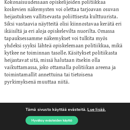
Kokonaisuudessaan opiskelijoiden politiikkaa
koskevien näkemysten voi olettaa tarjoavan osuvan
heijastuksen vallitsevasta poliittisesta kulttuurista.
Siksi vastaavia näytteitä olisi kiinnostavaa kerätä eri
ikäisiltä ja eri aloja opiskelevilta nuorilta. Omassa
tapauksessamme näkemykset voi tulkita myös
yhdeksi syyksi lähteä opiskelemaan politiikkaa, mikä
kytkee ne toiminnan tasolle. Käsitykset politiikasta
heijastavat sitä, missä halutaan itsekin olla
vaikuttamassa, joko ottamalla politiikan areena ja
toimintamallit annettuina tai tietoisena
pyrkimyksenä muuttaa niitä.
Kirjoittavat kiittävät Timo Miettistä, Antti Ronkaista, Isak
Tämä sivusto käyttää evästeitä.
Lue lisää.
Ventoa ja Johanna Vuorelmaa arvokkaasta panoksesta
Hyväksy evästeiden käyttö
politiikkakäsitysten muotoilussa.