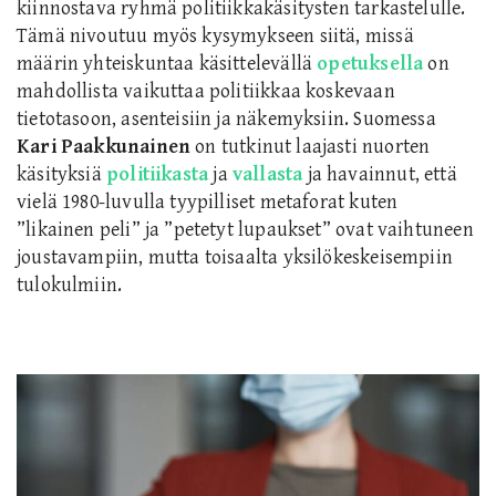
kiinnostava ryhmä politiikkakäsitysten tarkastelulle.
Tämä nivoutuu myös kysymykseen siitä, missä
määrin yhteiskuntaa käsittelevällä
opetuksella
on
mahdollista vaikuttaa politiikkaa koskevaan
tietotasoon, asenteisiin ja näkemyksiin. Suomessa
Kari Paakkunainen
on tutkinut laajasti nuorten
käsityksiä
politiikasta
ja
vallasta
ja havainnut, että
vielä 1980-luvulla tyypilliset metaforat kuten
”likainen peli” ja ”petetyt lupaukset” ovat vaihtuneen
joustavampiin, mutta toisaalta yksilökeskeisempiin
tulokulmiin.