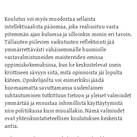
Koulutus voi myös muodostaa sellaista
intellektuaalista pääomaa, joka realisoituu vasta
pitemmän ajan kuluessa ja silloinkin monin eri tavoin.
Tällaisten piilevien vaikutusten reflektointi jää
ymmärrettävästi vähäisemmälle huomiolle
vastavalmistuneiden maistereiden omissa
oppimiskokemuksissa, kun he keskustelevat usein
kriittiseen sävyyn siitä, mitä opinnoista jäi lopulta
käteen. Opiskelijoilta voi esimerkiksi jäädä
huomaamatta savuttamansa uudenlainen
suhtautuminen tutkittuun tietoon ja yleiset valmiudet
ymmärtää ja ennustaa inhimillistä käyttäytymistä
niin politiikassa kuin muuallakin. Nämä valmiudet
ovat yhteiskuntatieteellisen koulutuksen keskeistä
antia.