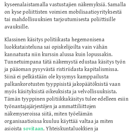
kyseenalaistamalla vastustajien näkemyksiä. Samalla
on kyse poliittisten voimien mobilisaatioyrityksestä
tai mahdollisuuksien tarjoutumisesta poliittisille
avauksille.
Klassinen käsitys politiikasta hegemonisena
luokkataisteluna sai opiskelijoilta vain vähän
kannatusta niin kurssin alussa kuin lopussakin.
Tunnetuimpana tätä näkemystä edustaa käsitys työn
ja pääoman pysyvästä ristiriidasta kapitalismissa.
Siinä ei pelkästään ole kysymys kamppailusta
palkankorotusten tyyppisistä jakopäätöksistä vaan
myös käsityksistä oikeuksista ja velvollisuuksista.
Tämän tyyppinen politiikkakäsitys tulee edelleen esiin
työnantajajärjestöjen ja ammattiliittojen
näkemyseroissa siitä, miten työelämän
organisaatioissa kuuluu käyttää valtaa ja miten
asioista
sovitaan
. Yhteiskuntaluokkien ja