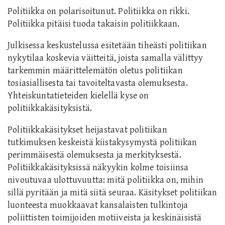
Politiikka on polarisoitunut. Politiikka on rikki.
Politiikka pitäisi tuoda takaisin politiikkaan.
Julkisessa keskustelussa esitetään tiheästi politiikan
nykytilaa koskevia väitteitä, joista samalla välittyy
tarkemmin määrittelemätön oletus politiikan
tosiasiallisesta tai tavoiteltavasta olemuksesta.
Yhteiskuntatieteiden kielellä kyse on
politiikkakäsityksistä.
Politiikkakäsitykset heijastavat politiikan
tutkimuksen keskeistä kiistakysymystä politiikan
perimmäisestä olemuksesta ja merkityksestä.
Politiikkakäsityksissä näkyykin kolme toisiinsa
nivoutuvaa ulottuvuutta: mitä politiikka on, mihin
sillä pyritään ja mitä siitä seuraa. Käsitykset politiikan
luonteesta muokkaavat kansalaisten tulkintoja
poliittisten toimijoiden motiiveista ja keskinäisistä