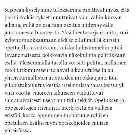
Suppean kyselymme tuloksemme osoittivat myös, että
politiikkakäsitykset muuttuivat vain vähin kurssin
aikana, mikä on osaltaan osoitus niiden syvälle
juurtuneesta luonteesta. Yksi luentosarja ei niitä juuri
kykene muokkaamaan eikä se ollut meillä kurssin
opettajilla tavoitekaan, vaikka halusimmekin pitää
tavanomaisesta poikkeavia näkökulmia politiikkaan
esillä. Yleisemmällä tasolla voi silti pohtia, millainen
rooli tutkimukseen nojaavalla koulutuksella on
yhteiskunnallisten asenteiden muokkaajana. Kun
yliopistokoulutus kestää useimmissa tapauksissa yli
viisi vuotta, nuoreen aikuiseen vaikuttavat
samanaikaisesti useat muutkin tekijät. Opetuksen ja
oppisisältöjen itsenäistä merkitystä on vaikeaa
eristää, koska oppiminen tapahtuu virallisen
opetuksen lisäksi myös opiskelijoiden muissa
yhteisöissä.