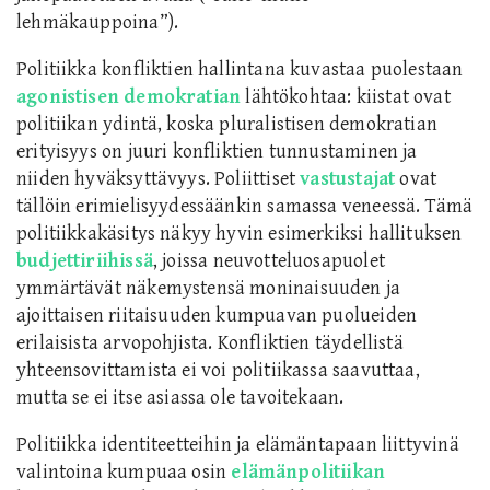
lehmäkauppoina”).
Politiikka konfliktien hallintana kuvastaa puolestaan
agonistisen demokratian
lähtökohtaa: kiistat ovat
politiikan ydintä, koska pluralistisen demokratian
erityisyys on juuri konfliktien tunnustaminen ja
niiden hyväksyttävyys. Poliittiset
vastustajat
ovat
tällöin erimielisyydessäänkin samassa veneessä. Tämä
politiikkakäsitys näkyy hyvin esimerkiksi hallituksen
budjettiriihissä
,
joissa neuvotteluosapuolet
ymmärtävät näkemystensä moninaisuuden ja
ajoittaisen riitaisuuden kumpuavan puolueiden
erilaisista arvopohjista. Konfliktien täydellistä
yhteensovittamista ei voi politiikassa saavuttaa,
mutta se ei itse asiassa ole tavoitekaan.
Politiikka identiteetteihin ja elämäntapaan liittyvinä
valintoina kumpuaa osin
elämänpolitiikan