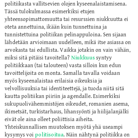
politiikasta vallitsevien olojen kyseenalaistamisena.
Tässä tulokulmassa esimerkiksi etujen
yhteensopimattomuutta tai resurssien niukkuutta ei
oteta annettuina, ikään kuin tunnettuina ja
tunnistettuina politiikan pelinappuloina. Sen sijaan
lähdetään arvioimaan uudelleen, mikä itse asiassa on
arvokasta tai edullista. Vaikka jotakin on vain vähän,
miksi sitä pitäisi tavoitella?
Niukkuus
syntyy
politiikkaan (tai talouteen) vasta silloin kun edun
tavoittelijoita on monta. Samalla tavalla voidaan
myös kyseenalaistaa erilaisia oikeuksia ja
velvollisuuksia tai identiteettejä, ja tuoda niitä sitä
kautta politiikan piiriin ja agendalle. Esimerkiksi
sukupuolivähemmistöjen oikeudet, romanien asema,
ikimetsät, turkistarhaus, lihansyönti ja hiilijalanjälki
eivät ole aina olleet poliittisia aiheita.
Yhteiskunnallisen muutoksen myötä yhä useampi
kysymys voi
politisoitua
. Näin nähtynä politiikka on