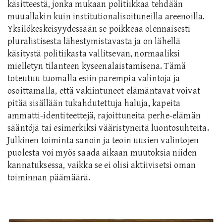
käsitteestä, jonka mukaan politiikkaa tehdään
muuallakin kuin institutionalisoituneilla areenoilla.
Yksilökeskeisyydessään se poikkeaa olennaisesti
pluralistisesta lähestymistavasta ja on lähellä
käsitystä politiikasta vallitsevan, normaaliksi
mielletyn tilanteen kyseenalaistamisena. Tämä
toteutuu tuomalla esiin parempia valintoja ja
osoittamalla, että vakiintuneet elämäntavat voivat
pitää sisällään tukahdutettuja haluja, kapeita
ammatti-identiteettejä, rajoittuneita perhe-elämän
sääntöjä tai esimerkiksi vääristyneitä luontosuhteita.
Julkinen toiminta sanoin ja teoin uusien valintojen
puolesta voi myös saada aikaan muutoksia niiden
kannatuksessa, vaikka se ei olisi aktiivisetsi oman
toiminnan päämäärä.