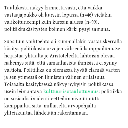
Taulukosta näkyy kiinnostavasti, että vaikka
vastaajajoukko oli kurssin lopussa (n=46) vieläkin
valikoituneempi kuin kurssin alussa (n=99),
politiikkakäsitysten kolmen kärki pysyi samana.
Suosituin vaihtoehto oli kummallakin vastauskerralla
käsitys politiikasta arvojen välisenä kamppailuna. Se
heijastaa yhtäältä jo Aristoteleelta lähtöisin olevaa
näkemys siitä, että samanlaisista ihmisistä ei synny
valtiota. Politiikka on olemassa hyvää elämää varten
ja sen ytimessä on ihmisten välinen erilaisuus.
Toisaalta käsityksessä näkyy nykyisin politiikassa
usein leimahtava
kulttuurisotaulottuvuus
: politiikka
on sosiaalisiin identiteetteihin nivoutunutta
kamppailua siitä, millaiselta arvopohjalta
yhteiskuntaa lähdetään rakentamaan.