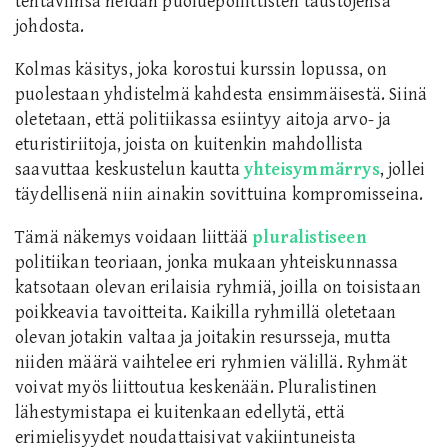
tehtäviinsä heidän puoluepoliittisten taustojensa
johdosta.
Kolmas käsitys, joka korostui kurssin lopussa, on
puolestaan yhdistelmä kahdesta ensimmäisestä. Siinä
oletetaan, että politiikassa esiintyy aitoja arvo- ja
eturistiriitoja, joista on kuitenkin mahdollista
saavuttaa keskustelun kautta
yhteisymmärrys
, jollei
täydellisenä niin ainakin sovittuina kompromisseina.
Tämä näkemys voidaan liittää
pluralistiseen
politiikan teoriaan, jonka mukaan yhteiskunnassa
katsotaan olevan erilaisia ryhmiä, joilla on toisistaan
poikkeavia tavoitteita. Kaikilla ryhmillä oletetaan
olevan jotakin valtaa ja joitakin resursseja, mutta
niiden määrä vaihtelee eri ryhmien välillä. Ryhmät
voivat myös liittoutua keskenään. Pluralistinen
lähestymistapa ei kuitenkaan edellytä, että
erimielisyydet noudattaisivat vakiintuneista