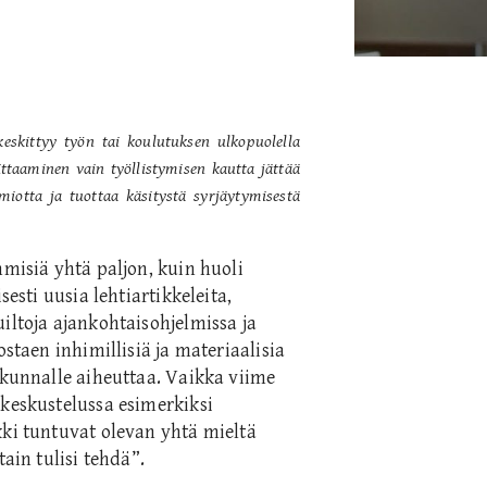
eskittyy työn tai koulutuksen ulkopuolella
ttaaminen vain työllistymisen kautta jättää
miotta ja tuottaa käsitystä syrjäytymisestä
hmisiä yhtä paljon, kuin huoli
sesti uusia lehtiartikkeleita,
iltoja ajankohtaisohjelmissa ja
ostaen inhimillisiä ja materiaalisia
skunnalle aiheuttaa. Vaikka viime
 keskustelussa esimerkiksi
kki tuntuvat olevan yhtä mieltä
ain tulisi tehdä”.