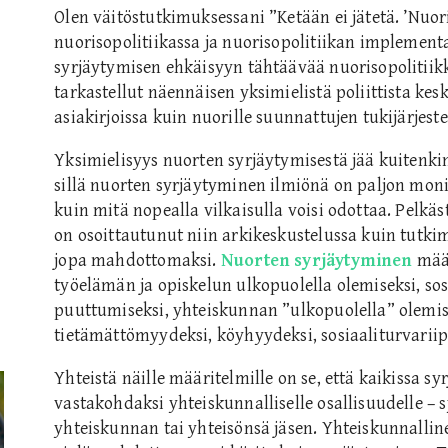
Olen väitöstutkimuksessani ”Ketään ei jätetä. ’Nuo
nuorisopolitiikassa ja nuorisopolitiikan implement
syrjäytymisen ehkäisyyn tähtäävää nuorisopolitiik
tarkastellut näennäisen yksimielistä poliittista kesk
asiakirjoissa kuin nuorille suunnattujen tukijärjes
Yksimielisyys nuorten syrjäytymisestä jää kuitenkin
sillä nuorten syrjäytyminen ilmiönä on paljon mo
kuin mitä nopealla vilkaisulla voisi odottaa. Pelk
on osoittautunut niin arkikeskustelussa kuin tutkim
jopa mahdottomaksi.
Nuorten syrjäytyminen
määr
työelämän ja opiskelun ulkopuolella olemiseksi, sos
puuttumiseksi, yhteiskunnan ”ulkopuolella” olemise
tietämättömyydeksi, köyhyydeksi, sosiaaliturvariip
Yhteistä näille määritelmille on se, että kaikissa s
vastakohdaksi yhteiskunnalliselle osallisuudelle – s
yhteiskunnan tai yhteisönsä jäsen. Yhteiskunnalline