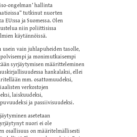
riso-ongelman’ hallinta
aatioissa” tutkinut nuorten
ka EU:ssa ja Suomessa. Olen
ustelua niin poliittisissa
telmien käytännöissä.
 usein vain juhlapuheiden tasolle,
nipolvisempi ja monimutkaisempi
ästään syrjäytymisen määritteleminen
uskirjallisuudessa hankalaksi, ellei
itellään mm. osattomuudeksi,
iaalisten verkostojen
ksi, laiskuudeksi,
puvuudeksi ja passiivisuudeksi.
yrjäytyminen asetetaan
yrjäytynyt nuori ei ole
n osallisuus on määritelmällisesti