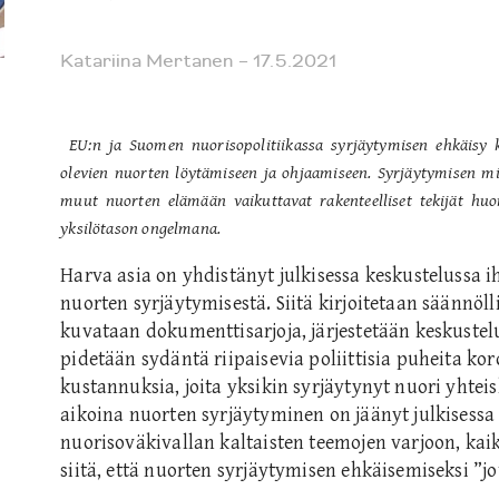
Katariina Mertanen
– 17.5.2021
EU:n ja Suomen nuorisopolitiikassa syrjäytymisen ehkäisy k
olevien nuorten löytämiseen ja ohjaamiseen. Syrjäytymisen mi
muut nuorten elämään vaikuttavat rakenteelliset tekijät huo
yksilötason ongelmana.
Harva asia on yhdistänyt julkisessa keskustelussa i
nuorten syrjäytymisestä. Siitä kirjoitetaan säännölli
kuvataan dokumenttisarjoja, järjestetään keskustelu
pidetään sydäntä riipaisevia poliittisia puheita kor
kustannuksia, joita yksikin syrjäytynyt nuori yhtei
aikoina nuorten syrjäytyminen on jäänyt julkisessa
nuorisoväkivallan kaltaisten teemojen varjoon, kai
siitä, että nuorten syrjäytymisen ehkäisemiseksi ”jot