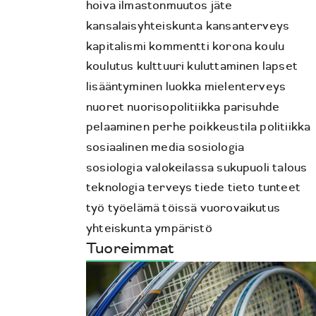
hoiva
ilmastonmuutos
jäte
kansalaisyhteiskunta
kansanterveys
kapitalismi
kommentti
korona
koulu
koulutus
kulttuuri
kuluttaminen
lapset
lisääntyminen
luokka
mielenterveys
nuoret
nuorisopolitiikka
parisuhde
pelaaminen
perhe
poikkeustila
politiikka
sosiaalinen media
sosiologia
sosiologia valokeilassa
sukupuoli
talous
teknologia
terveys
tiede
tieto
tunteet
työ
työelämä
töissä
vuorovaikutus
yhteiskunta
ympäristö
Tuoreimmat