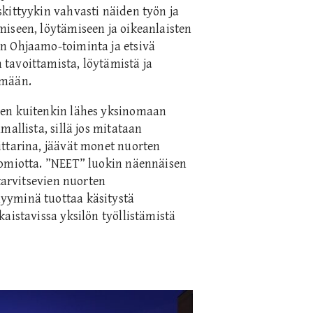
kittyykin vahvasti näiden työn ja
iseen, löytämiseen ja oikeanlaisten
n Ohjaamo-toiminta ja etsivä
tavoittamista, löytämistä ja
ämään.
sen kuitenkin lähes yksinomaan
allista, sillä jos mitataan
ittarina, jäävät monet nuorten
uomiotta. ”NEET” luokin näennäisen
tarvitsevien nuorten
yyminä tuottaa käsitystä
aistavissa yksilön työllistämistä