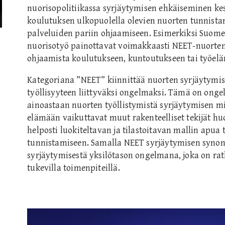
nuorisopolitiikassa syrjäytymisen ehkäiseminen kes
koulutuksen ulkopuolella olevien nuorten tunnistam
palveluiden pariin ohjaamiseen. Esimerkiksi Suome
nuorisotyö painottavat voimakkaasti NEET-nuorten 
ohjaamista koulutukseen, kuntoutukseen tai työel
Kategoriana ”NEET” kiinnittää nuorten syrjäytymi
työllisyyteen liittyväksi ongelmaksi. Tämä on ongelm
ainoastaan nuorten työllistymistä syrjäytymisen m
elämään vaikuttavat muut rakenteelliset tekijät h
helposti luokiteltavan ja tilastoitavan mallin apua 
tunnistamiseen. Samalla NEET syrjäytymisen synon
syrjäytymisestä yksilötason ongelmana, joka on ratk
tukevilla toimenpiteillä.