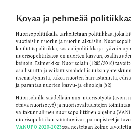
Kovaa ja pehmeää politiikka
Nuorisopolitiikalla tarkoitetaan politiikkaa, joka liit
vuotiaisiin nuoriin ja nuoriin aikuisiin. Nuorisopoli
koulutuspolitiikka, sosiaalipolitiikka ja työvoimapol
nuorisopolitiikassa on nuorten kasvun, osallisuude
keinoin. Esimerkiksi Nuorisolain (1285/2016) tavoit
osallisuutta ja vaikutusmahdollisuuksia yhteiskunn
itsenäistymistä, tukea nuorten harrastamista, edis
ja parantaa nuorten kasvu- ja elinoloja (§2).
Nuorisolailla säädellään mm. nuorisotyötä (avoin n
etsivä nuorisotyö) ja nuorisovaltuustojen toimintaa
valtakunnallinen nuorisopoliittinen ohjelma (VAN
nuorisopolitiikan suuntaviivat, painopisteet ja tav
VANUPO 2020-2023
:ssa nostetaan kolme tavoitett