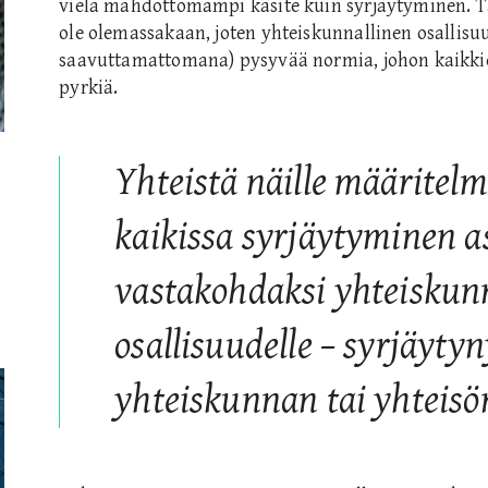
vielä mahdottomampi käsite kuin syrjäytyminen. Tä
ole olemassakaan, joten yhteiskunnallinen osallisu
saavuttamattomana) pysyvää normia, johon kaikkien
pyrkiä.
Yhteistä näille määritelmi
kaikissa syrjäytyminen a
vastakohdaksi yhteiskunn
osallisuudelle – syrjäytyn
yhteiskunnan tai yhteisö