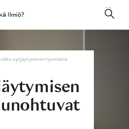
kä Ilmiö?
tiikka
syrjäytyminen
työelämä
äytymisen
unohtuvat