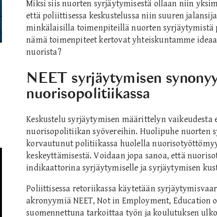
Miksi siis nuorten syrjäytymisestä ollaan niin yksimi
että poliittisessa keskustelussa niin suuren jalansij
minkälaisilla toimenpiteillä nuorten syrjäytymistä
nämä toimenpiteet kertovat yhteiskuntamme ideaali
nuorista?
NEET syrjäytymisen synony
nuorisopolitiikassa
Keskustelu syrjäytymisen määrittelyn vaikeudesta 
nuorisopolitiikan syövereihin. Huolipuhe nuorten s
korvautunut politiikassa huolella nuorisotyöttömy
keskeyttämisestä. Voidaan jopa sanoa, että nuoris
indikaattorina syrjäytymiselle ja syrjäytymisen kus
Poliittisessa retoriikassa käytetään syrjäytymisvaa
akronyymiä NEET, Not in Employment, Education or
suomennettuna tarkoittaa työn ja koulutuksen ulko