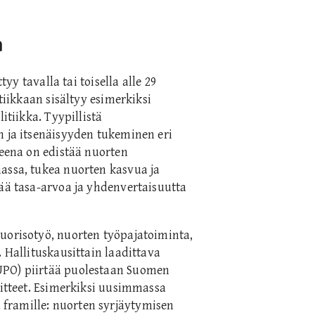
a
tyy tavalla tai toisella alle 29
tiikkaan sisältyy esimerkiksi
itiikka. Tyypillistä
n ja itsenäisyyden tukeminen eri
teena on edistää nuorten
assa, tukea nuorten kasvua ja
tää tasa-arvoa ja yhdenvertaisuutta
uorisotyö, nuorten työpajatoiminta,
. Hallituskausittain laadittava
UPO) piirtää puolestaan Suomen
oitteet. Esimerkiksi uusimmassa
a framille: nuorten syrjäytymisen