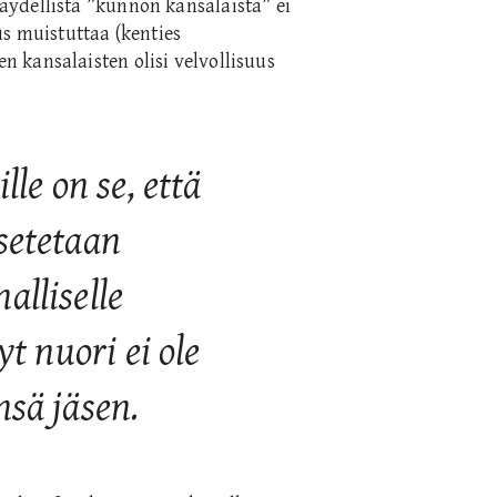
ydellistä ”kunnon kansalaista” ei
us muistuttaa (kenties
 kansalaisten olisi velvollisuus
lle on se, että
setetaan
alliselle
yt nuori ei ole
nsä jäsen.