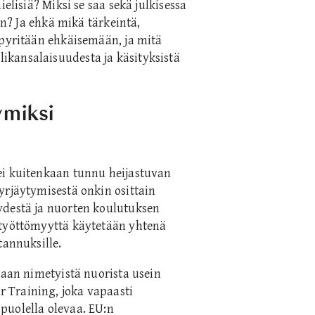
elisiä? Miksi se saa sekä julkisessa
an? Ja ehkä mikä tärkeintä,
 pyritään ehkäisemään, ja mitä
kansalaisuudesta ja käsityksistä
ymiksi
ei kuitenkaan tunnu heijastuvan
yrjäytymisestä onkin osittain
ydestä ja nuorten koulutuksen
otyöttömyyttä käytetään yhtenä
tannuksille.
raan nimetyistä nuorista usein
 Training, joka vapaasti
puolella olevaa. EU:n