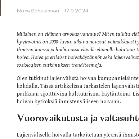
Nora Schuurman
– 17.9.2024
Millainen on eläimen arvokas vanhuus? Miten tulkita el
hyvinvointi on 2000-luvun aikana noussut voimakkaasti y
Ihmisen kanssa ja hallinnassa eläville eläimille halutaan
hoiva. Hoiva ja erilaiset hoivakäytännöt sekä lajienvälise
sosiologisen tutkimuksen trenditeemoja.
Olen tutkinut lajienvälistä hoivaa kumppanieläinte
kohdalla. Tässä artikkelissa tarkastelen lajienvälist
paikkaan sijoittuvina kulttuurisina käytäntöinä. Li
hoivan kytköksiä ihmistenväliseen hoivaan.
Vuorovaikutusta ja valtasuht
Lajienvälisellä hoivalla tarkoitetaan yleensä ihmist