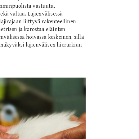
emminpuolista vastuuta,
ekä valtaa. Lajienvälisessä
lajirajaan liittyvä rakenteellinen
etrisen ja korostaa eläinten
nvälisessä hoivassa keskeinen, sillä
äkyväksi lajienvälisen hierarkian