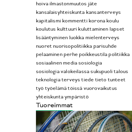
hoiva
ilmastonmuutos
jäte
kansalaisyhteiskunta
kansanterveys
kapitalismi
kommentti
korona
koulu
koulutus
kulttuuri
kuluttaminen
lapset
lisääntyminen
luokka
mielenterveys
nuoret
nuorisopolitiikka
parisuhde
pelaaminen
perhe
poikkeustila
politiikka
sosiaalinen media
sosiologia
sosiologia valokeilassa
sukupuoli
talous
teknologia
terveys
tiede
tieto
tunteet
työ
työelämä
töissä
vuorovaikutus
yhteiskunta
ympäristö
Tuoreimmat