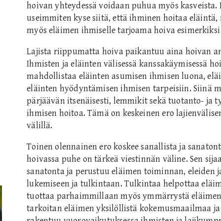
hoivan yhteydessä voidaan puhua myös kasveista. L
useimmiten kyse siitä, että ihminen hoitaa eläintä,
myös eläimen ihmiselle tarjoama hoiva esimerkiksi 
Lajista riippumatta hoiva paikantuu aina hoivan an
Ihmisten ja eläinten välisessä kanssakäymisessä hoi
mahdollistaa eläinten asumisen ihmisen luona, elä
eläinten hyödyntämisen ihmisen tarpeisiin. Siinä m
pärjäävän itsenäisesti, lemmikit sekä tuotanto- ja t
ihmisen hoitoa. Tämä on keskeinen ero lajienvälise
välillä.
Toinen olennainen ero koskee sanallista ja sanatont
hoivassa puhe on tärkeä viestinnän väline. Sen sijaa
sanatonta ja perustuu eläimen toiminnan, eleiden j
lukemiseen ja tulkintaan. Tulkintaa helpottaa elä
tuottaa parhaimmillaan myös ymmärrystä eläimen 
tarkoitan eläimen yksilöllistä kokemusmaailmaa ja
rakentuu vuorovaikutuksessa ihmisten ja lajikump