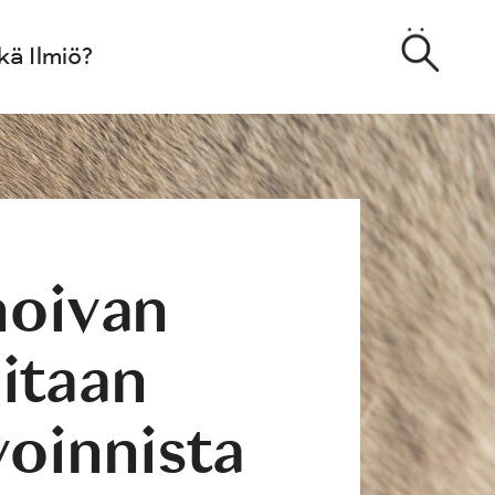
kä Ilmiö?
hoivan
itaan
voinnista