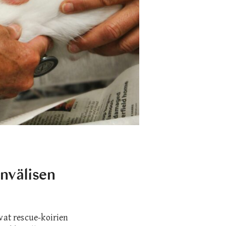
envälisen
vat rescue-koirien