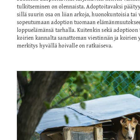
tulkitseminen on olennaista. Adoptoitavaksi päätyy 
sillä suurin osa on liian arkoja, huonokuntoisia tai 
sopeutumaan adoption tuomaan elämänmuutokseen.
loppuelämänsä tarhalla. Kuitenkin sekä adoptioon ta
koirien kannalta sanattoman viestinnän ja koirien 
merkitys hyvällä hoivalle on ratkaiseva.