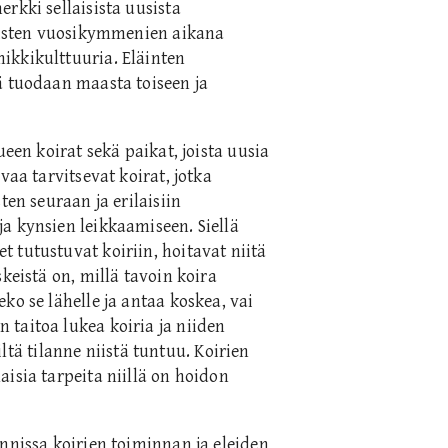
rkki sellaisista uusista
meisten vuosikymmenien aikana
ikkikulttuuria. Eläinten
ä tuodaan maasta toiseen ja
ueen koirat sekä paikat, joista uusia
vaa tarvitsevat koirat, jotka
ten seuraan ja erilaisiin
a kynsien leikkaamiseen. Siellä
 tutustuvat koiriin, hoitavat niitä
keistä on, millä tavoin koira
ko se lähelle ja antaa koskea, vai
taitoa lukea koiria ja niiden
miltä tilanne niistä tuntuu. Koirien
isia tarpeita niillä on hoidon
nnissa koirien toiminnan ja eleiden