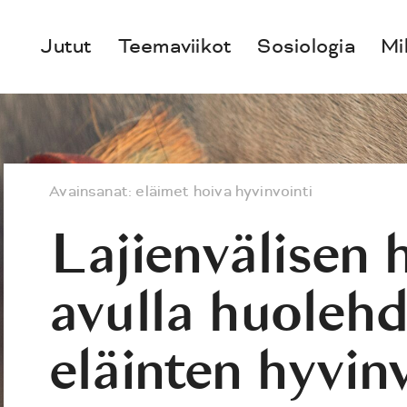
Jutut
Teemaviikot
Sosiologia
Mi
Avainsanat:
eläimet
hoiva
hyvinvointi
Lajienvälisen 
avulla huolehd
eläinten hyvin