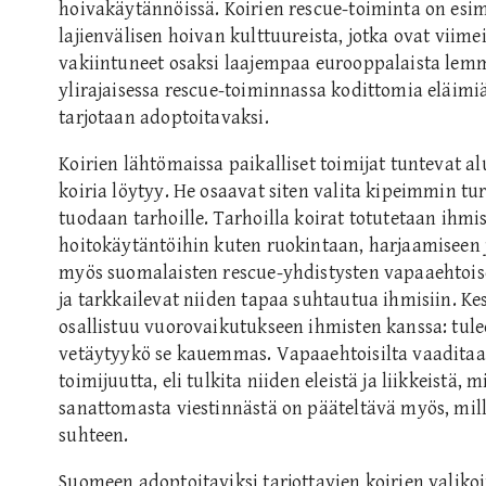
hoivakäytännöissä. Koirien rescue-toiminta on esime
lajienvälisen hoivan kulttuureista, jotka ovat vii
vakiintuneet osaksi laajempaa eurooppalaista lemm
ylirajaisessa rescue-toiminnassa kodittomia eläimi
tarjotaan adoptoitavaksi.
Koirien lähtömaissa paikalliset toimijat tuntevat al
koiria löytyy. He osaavat siten valita kipeimmin tur
tuodaan tarhoille. Tarhoilla koirat totutetaan ihmis
hoitokäytäntöihin kuten ruokintaan, harjaamiseen j
myös suomalaisten rescue-yhdistysten vapaaehtoiset
ja tarkkailevat niiden tapaa suhtautua ihmisiin. Kes
osallistuu vuorovaikutukseen ihmisten kanssa: tulee
vetäytyykö se kauemmas. Vapaaehtoisilta vaaditaan 
toimijuutta, eli tulkita niiden eleistä ja liikkeistä, 
sanattomasta viestinnästä on pääteltävä myös, milla
suhteen.
Suomeen adoptoitaviksi tarjottavien koirien valikoi