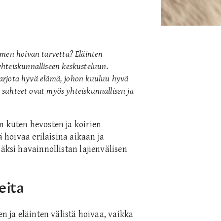
äimen hoivan tarvetta?
Eläinten
hteiskunnalliseen keskusteluun.
 tarjota hyvä elämä, johon kuuluu hyvä
t suhteet ovat myös yhteiskunnallisen ja
n kuten hevosten ja koirien
ä hoivaa erilaisina aikaan ja
säksi havainnollistan lajienvälisen
eita
en ja eläinten välistä hoivaa, vaikka