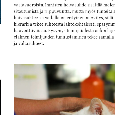
vastavuoroista. Ihmisten hoivasuhde sisältää mol
sitoutumista ja riippuvuutta, mutta myös tunteita s
hoivasuhteessa vallalla on erityinen merkitys, sillä 
hierarkia tekee suhteesta lähtökohtaisesti epäsymm
haavoittuvuutta. Kysymys toimijuudesta onkin lajie
eläimen toimijuuden tunnustaminen tekee samalla n
ja valtasuhteet.