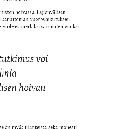
misten hoivassa. Lajienvälisen
n sanattoman vuorovaikutuksen
e ei ole esimerkiksi sairauden vuoksi
 tutkimus voi
ulmia
lisen hoivan
 se on myös tilanteista sekä monesti