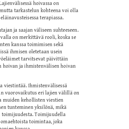
ajienvälisessä hoivassa on
 mutta tarkastelun kohteena voi olla
eläinavusteisessa terapiassa.
tajan ja saajan väliseen suhteeseen.
valla on merkittävä rooli, koska se
inten kanssa toimimisen sekä
issä ihmisen oletetaan usein
yöeläimet tarvitsevat päivittäin
n hoivan ja ihmistenvälisen hoivan
a viestintää. Ihmistenvälisessä
n vuorovaikutus eri lajien välillä on
a muiden kehollisten viestien
imen tunteminen yksilönä, mikä
toimijuudesta. Toimijuudella
 omaehtoista toimintaa, joka
panien kanssa.