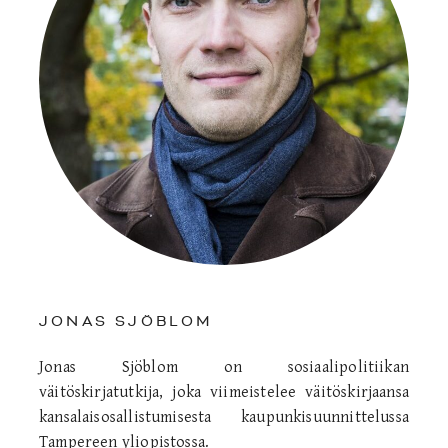
JONAS SJÖBLOM
Jonas Sjöblom on sosiaalipolitiikan
väitöskirjatutkija, joka viimeistelee väitöskirjaansa
kansalaisosallistumisesta kaupunkisuunnittelussa
Tampereen yliopistossa.