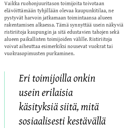
Vaikka ruohonjuuritason toimijoita toivotaan
elävöittämään tyhjillään olevaa kaupunkitilaa, ne
pystyvät harvoin jatkamaan toimintaansa alueen
rakentamisen alkaessa. Tämä synnyttää
usein
näkyviä
ristiriitoja
kaupungin ja sitä edustavien tahojen sekä
alueen paikallisten toimijoiden välille
. Ristiriitoja
voivat aiheuttaa
esimerkiksi
nousevat vuokrat tai
vuokrasopimusten purkaminen.
Eri toimijoilla o
nki
n
usein
erilaisia
käsityksiä siitä, mitä
sosiaalisesti kestävällä