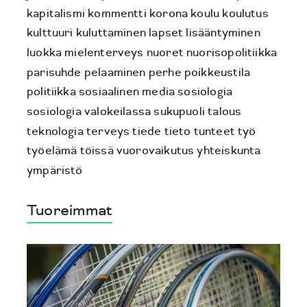
kapitalismi
kommentti
korona
koulu
koulutus
kulttuuri
kuluttaminen
lapset
lisääntyminen
luokka
mielenterveys
nuoret
nuorisopolitiikka
parisuhde
pelaaminen
perhe
poikkeustila
politiikka
sosiaalinen media
sosiologia
sosiologia valokeilassa
sukupuoli
talous
teknologia
terveys
tiede
tieto
tunteet
työ
työelämä
töissä
vuorovaikutus
yhteiskunta
ympäristö
Tuoreimmat