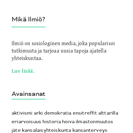
Mikä Ilmiö?
Ilmiö on sosiologinen media, joka popularisoi
tutkimusta ja tarjoaa uusia tapoja ajatella
yhteiskuntaa.
Lue lisää.
Avainsanat
aktivismi
arki
demokratia
ensitreffit alttarilla
eriarvoisuus
historia
hoiva
ilmastonmuutos
jäte
kansalaisyhteiskunta
kansanterveys