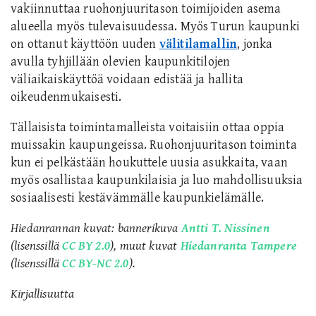
vakiinnuttaa ruohonjuuritason toimijoiden asema
alueella myös tulevaisuudessa.
Myös Turun kaupunki
on ottanut käyttöön uuden
välitilamallin
, jonka
avulla tyhjillään olevien kaupunkitilojen
väliaikaiskäyttöä voidaan edistää ja hallita
oikeudenmukaisesti.
Tällaisista toimintamalleista voitaisiin ottaa oppia
muissakin kaupungeissa. Ruohonjuuritason toiminta
kun ei pelkästään houkuttele uusia asukkaita, vaan
myös osallistaa kaupunkilaisia ja luo mahdollisuuksia
sosiaalisesti kestävämmälle kaupunkielämälle.
Hiedanrannan kuvat: bannerikuva
Antti T. Nissinen
(lisenssillä
CC BY 2.0
), muut kuvat
Hiedanranta Tampere
(lisenssillä
CC BY-NC 2.0
).
Kirjallisuutta