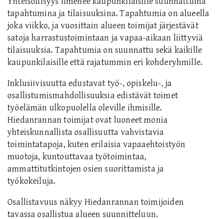
Yhteisöllisyys ilmenee kaupunkilaisille suunnattuina
tapahtumina ja tilaisuuksina. Tapahtumia on alueella
joka viikko, ja vuosittain alueen toimijat järjestävät
satoja harrastustoimintaan ja vapaa-aikaan liittyviä
tilaisuuksia. Tapahtumia on suunnattu sekä kaikille
kaupunkilaisille että rajatummin eri kohderyhmille.
Inklusiivisuutta edustavat työ-, opiskelu-, ja
osallistumismahdollisuuksia edistävät toimet
työelämän ulkopuolella oleville ihmisille.
Hiedanrannan toimijat ovat luoneet monia
yhteiskunnallista osallisuutta vahvistavia
toimintatapoja, kuten erilaisia vapaaehtoistyön
muotoja, kuntouttavaa työtoimintaa,
ammattitutkintojen osien suorittamista ja
työkokeiluja.
Osallistavuus näkyy Hiedanrannan toimijoiden
tavassa osallistua alueen suunnitteluun.