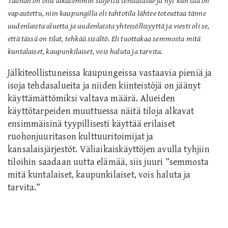
Täähän on ollu aikasemmin suljettu tehdasalue ja nyt kun tää on
vapautettu, niin kaupungilla oli tahtotila lähtee toteuttaa tänne
uudenlaista aluetta ja uudenlaista yhteisöllisyyttä ja viesti oli se,
että tässä on tilat, tehkää sisältö. Eli tuottakaa semmosta mitä
kuntalaiset, kaupunkilaiset, vois haluta ja tarvita.
Jälkiteollistuneissa kaupungeissa vastaavia pieniä ja
isoja tehdasalueita ja niiden kiinteistöjä on jäänyt
käyttämättömiksi valtava määrä. Alueiden
käyttötarpeiden muuttuessa näitä tiloja alkavat
ensimmäisinä tyypillisesti käyttää erilaiset
ruohonjuuritason kulttuuritoimijat ja
kansalaisjärjestöt. Väliaikaiskäyttöjen avulla tyhjiin
tiloihin saadaan uutta elämää, siis juuri
”semmosta
mitä kuntalaiset, kaupunkilaiset, vois haluta ja
tarvita.”