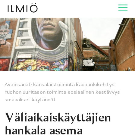
Avainsanat:
kansalaistoiminta
kaupunkikehitys
ruohonjuuritason toiminta
sosiaalinen kestävyys
sosiaaliset käytännöt
Väliaikaiskäyttäjien
hankala asema