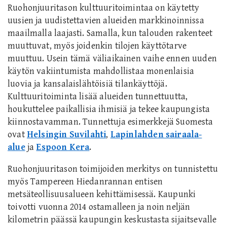
R
uohonjuuritason kulttuuritoimintaa on käytetty
uusien ja uudistettavien alueiden markkinoinnissa
maailmalla laajasti
. Samalla, kun talouden rakenteet
muuttuvat, myös joidenkin tilojen käyttötarve
muuttuu. U
s
ein tämä väliaikainen vaihe ennen uuden
käytön vakiintumista mahdollistaa monenlaisia
luovia ja kansalaislähtöisiä tilankäyttöjä.
K
ulttuuritoiminta lisää alueiden tunnettuutta,
houkuttelee paikallisia ihmisiä ja tekee kaupungista
kiinnostavamman. Tunnettuja esimerkkejä Suomesta
ovat
Helsingin Suvilahti
,
Lapinlahden sairaala-
alue
ja
Espoon Kera
.
Ruohonjuuritason toimijoiden merkitys on tunnistettu
myös Tampereen Hiedanrannan entisen
metsäteollisuusalueen kehittämisessä. Kaupunki
toivotti vuonna 2014 ostamalleen ja noin neljän
kilometrin päässä kaupungin keskustasta sijaitsevalle