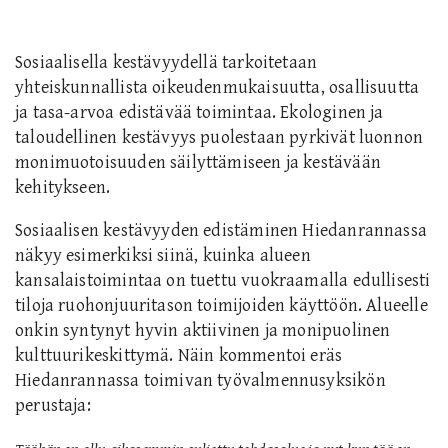
Sosiaalisella kestävyydellä tarkoitetaan
yhteiskunnallista oikeudenmukaisuutta, osallisuutta
ja tasa-arvoa edistävää toimintaa. Ekologi
nen ja
taloudellinen kestävyys puolestaan pyrkivät luonnon
monimuotoisuuden säilyttämiseen ja kestävään
kehitykseen.
Sosiaalisen kestävyyden edistäminen Hiedanrannassa
näkyy esimerkiksi siinä
, kuinka alueen
kansalaistoimintaa on tuettu vuokraamalla edullisesti
tiloja ruohonjuuritason toimijoiden käyttöön.
Alueelle
onkin syntynyt hyvin aktiivinen ja monipuolinen
kulttuurikeskittymä. Näin kommentoi eräs
Hiedanrannassa toimivan työvalmennusyksikön
perustaja: