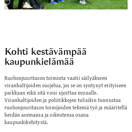
Kohti kestävämpää
kaupunkielämää
Ruohonjuuritason toiminta vaatii säilyäkseen
viranhaltijoiden suojelua, jos se on syntynyt erityiseen
paikkaan eikä sitä voisi
sijoittaa
muualle.
Viranhaltijoiden ja poliitikkojen tulisi
kin
tunnustaa
ruohonjuuritason toimijoiden tekemä työ ja määritellä
heidän asemansa ja oikeutensa osana
kaupunkikehitystä.