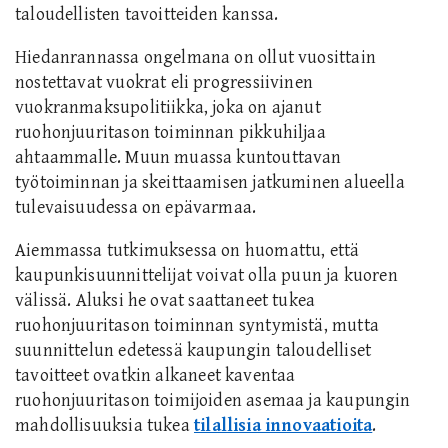
taloudellisten tavoitteiden kanssa.
Hiedanrannassa ongelmana on ollut vuosittain
nostettavat vuokrat eli progressiivinen
vuokranmaksupolitiikka, joka
on ajanut
ruohonjuuritason toiminnan pikkuhiljaa
ahtaammalle. Muun muassa kuntouttavan
työtoiminnan ja skeittaamisen jatkuminen alueella
tulevaisuudessa on epävarmaa.
Aiemmassa tutkimuksessa on huomattu, että
kaupunkisuunnittelijat voivat olla puun ja kuoren
välissä. Aluksi he ovat
saattaneet
tuke
a
ruohonjuuritason toiminnan syntymistä, mutta
suunnittelun edetessä kaupungin taloudelliset
tavoitteet
ovatkin alkaneet
kaventaa
ruohonjuuritason toimijoiden asemaa ja kaupungin
mahdollisuuksia tukea
tilallisia innovaatioita
.