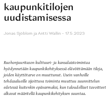
kaupunkitilojen
uudistamisessa
Jonas Sjöblom
ja
Antti Wallin
– 17.5.2023
Ruohonjuuritason kulttuuri- ja kansalaistoimintaa
hyödynnetään kaupunkikehityksessä elävöittämään tiloja,
joiden käyttötarve on muuttunut. Usein vanhoille
tehdasalueille sijoittuva toiminta muuttuu suunnittelun
edetessä kuitenkin epävarmaksi, kun taloudelliset tavoitteet
alkavat määritellä kaupunkikehityksen suuntaa.