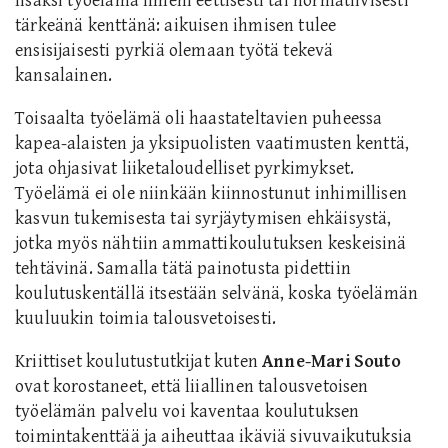
lisäksi työelämä ilmeni eettisesti tai normatiivisesti
tärkeänä kenttänä: aikuisen ihmisen tulee
ensisijaisesti pyrkiä olemaan työtä tekevä
kansalainen.
Toisaalta työelämä oli haastateltavien puheessa
kapea-alaisten ja yksipuolisten vaatimusten kenttä,
jota ohjasivat liiketaloudelliset pyrkimykset.
Työelämä ei ole niinkään kiinnostunut inhimillisen
kasvun tukemisesta tai syrjäytymisen ehkäisystä,
jotka myös nähtiin ammattikoulutuksen keskeisinä
tehtävinä. Samalla tätä painotusta pidettiin
koulutuskentällä itsestään selvänä, koska työelämän
kuuluukin toimia talousvetoisesti.
Kriittiset koulutustutkijat kuten
Anne-Mari Souto
ovat korostaneet, että liiallinen talousvetoisen
työelämän palvelu voi kaventaa koulutuksen
toimintakenttää ja aiheuttaa ikäviä sivuvaikutuksia