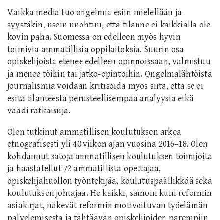
Vaikka media tuo ongelmia esiin mielellään ja
syystäkin, usein unohtuu, että tilanne ei kaikkialla ole
kovin paha. Suomessa on edelleen myös hyvin
toimivia ammatillisia oppilaitoksia. Suurin osa
opiskelijoista etenee edelleen opinnoissaan, valmistuu
ja menee töihin tai jatko-opintoihin. Ongelmalähtöistä
journalismia voidaan kritisoida myös siitä, että se ei
esitä tilanteesta perusteellisempaa analyysia eikä
vaadi ratkaisuja.
Olen tutkinut ammatillisen koulutuksen arkea
etnografisesti yli 40 viikon ajan vuosina 2016–18. Olen
kohdannut satoja ammatillisen koulutuksen toimijoita
ja haastatellut 72 ammatillista opettajaa,
opiskelijahuollon työntekijää, koulutuspäällikköä sekä
koulutuksen johtajaa. He kaikki, samoin kuin reformin
asiakirjat, näkevät reformin motivoituvan työelämän
palvelemisesta ja tähtäävän opiskelijoiden parempiin