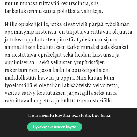
muun muassa riittävää resursointia, siis
tarkoituksenmukaisia poliittisia valintoja.
Niille opiskelijoille, jotka eivät vielä pärjää työelämän
oppimisympäristöissä, on tarjottava riittävää ohjausta
ja tukea oppilaitosten piiristä. Työelämän sijaan
ammatillisen koulutuksen tärkeimmäksi asiakkaaksi
on nostettava opiskelijat sekä heidän kasvunsa ja
oppimisensa – sekä sellaisten ympäristöjen
rakentaminen, jossa kaikilla opiskelijoilla on
mahdollisuus kasvaa ja oppia. Niin kauan kuin
työelämällä ei ole tähän lakisääteistä velvoitetta,
vastuu säilyy koulutuksen järjestäjillä sekä niitä
rahoittavalla opetus- ja kulttuuriministeriöllä.
Tämä sivusto käyttää evästeitä.
Lue lisää.
***
Hyväksy evästeiden käyttö