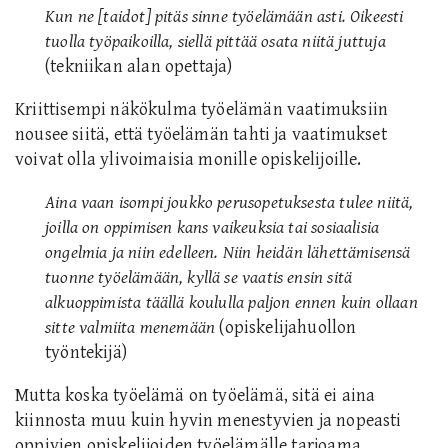
Kun ne [taidot] pitäs sinne työelämään asti. Oikeesti
tuolla työpaikoilla, siellä pittää osata niitä juttuja
(tekniikan alan opettaja)
Kriittisempi näkökulma työelämän vaatimuksiin
nousee siitä, että työelämän tahti ja vaatimukset
voivat olla ylivoimaisia monille opiskelijoille.
Aina vaan isompi joukko perusopetuksesta tulee niitä,
joilla on oppimisen kans vaikeuksia tai sosiaalisia
ongelmia ja niin edelleen. Niin heidän lähettämisensä
tuonne työelämään, kyllä se vaatis ensin sitä
alkuoppimista täällä koululla paljon ennen kuin ollaan
sitte valmiita menemään
(opiskelijahuollon
työntekijä)
Mutta koska työelämä on työelämä, sitä ei aina
kiinnosta muu kuin hyvin menestyvien ja nopeasti
oppivien opiskelijoiden työelämälle tarjoama