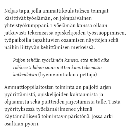
Neljäs tapa, jolla ammattikoulutuksen toimijat
käsittivät työelämän, on jokapäiväinen
yhteistyökumppani. Työelämän kanssa ollaan
jatkuvasti tekemisissä opiskelijoiden työssäoppimisen,
työpaikoilla tapahtuvien osaamisen näyttöjen sekä
näihin liittyvän kehittämisen merkeissä.
Paljon tehään työelämän kanssa, että minä aika
rohkeesti lähen sinne niitten kans tekemään
kaikenlaista
(hyvinvointialan opettaja)
Ammattioppilaitosten toiminta on paljolti arjen
pyörittämistä, opiskelijoiden kohtaamista ja
ohjaamista sekä puitteiden järjestämistä tälle. Tästä
pyörityksessä työelämä ilmenee yhtenä
käytännöllisenä toimintaympäristönä, jossa arki
osaltaan pyörii.