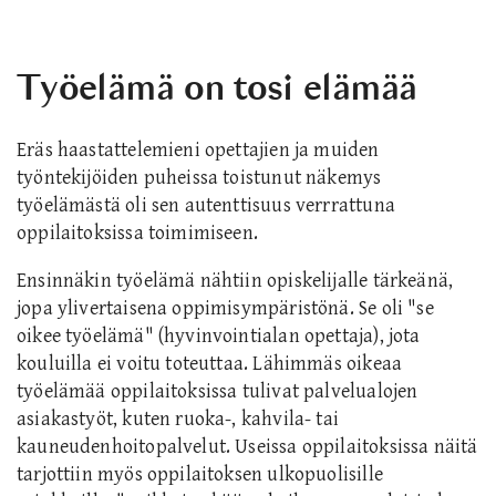
Työelämä on tosi elämää
Eräs haastattelemieni opettajien ja muiden
työntekijöiden puheissa toistunut näkemys
työelämästä oli sen autenttisuus verrrattuna
oppilaitoksissa toimimiseen.
Ensinnäkin työelämä nähtiin opiskelijalle tärkeänä,
jopa ylivertaisena oppimisympäristönä. Se oli "se
oikee työelämä" (hyvinvointialan opettaja), jota
kouluilla ei voitu toteuttaa. Lähimmäs oikeaa
työelämää oppilaitoksissa tulivat palvelualojen
asiakastyöt, kuten ruoka-, kahvila- tai
kauneudenhoitopalvelut. Useissa oppilaitoksissa näitä
tarjottiin myös oppilaitoksen ulkopuolisille