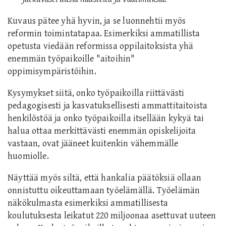
Kuvaus pätee yhä hyvin, ja se luonnehtii myös
reformin toimintatapaa. Esimerkiksi ammatillista
opetusta viedään reformissa oppilaitoksista yhä
enemmän työpaikoille "aitoihin"
oppimisympäristöihin.
Kysymykset siitä, onko työpaikoilla riittävästi
pedagogisesti ja kasvatuksellisesti ammattitaitoista
henkilöstöä ja onko työpaikoilla itsellään kykyä tai
halua ottaa merkittävästi enemmän opiskelijoita
vastaan, ovat jääneet kuitenkin vähemmälle
huomiolle.
Näyttää myös siltä, että hankalia päätöksiä ollaan
onnistuttu oikeuttamaan työelämällä. Työelämän
näkökulmasta esimerkiksi ammatillisesta
koulutuksesta leikatut 220 miljoonaa asettuvat uuteen