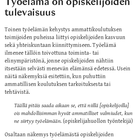
Työelämä on opiskelijoiden
tulevaisuus
Toinen työelämän kehystys ammattikoulutuksen
toimijoiden puheissa liittyi opiskelijoiden kasvuun
sekä yhteiskuntaan kiinnittymiseen. Työelämä
ilmenee tällöin toivottuna toiminta- tai
elinympäristönä, jonne opiskelijoiden nähtiin
itsestään selvästi menevän elämänsä edetessä. Usein
näitä näkemyksiä esitettiin, kun puhuttiin
ammatillisen koulutuksen tarkoituksesta tai
tehtävistä.
Täällä pitäis saada aikaan se, että niillä [opiskelijoilla]
ois mahdollisimman hyvät ammatilliset valmiudet, kun
ne siirtyy työelämään.
(opiskelijahuollon työntekijä)
Osaltaan näkemys työelämästä opiskelijoiden