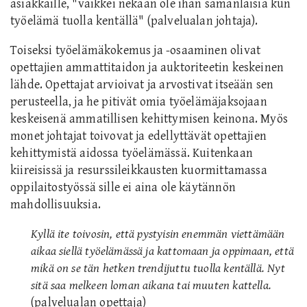
asiakkaille, "vaikkei nekään ole ihan samanlaisia kun
työelämä tuolla kentällä" (palvelualan johtaja).
Toiseksi työelämäkokemus ja -osaaminen olivat
opettajien ammattitaidon ja auktoriteetin keskeinen
lähde. Opettajat arvioivat ja arvostivat itseään sen
perusteella, ja he pitivät omia työelämäjaksojaan
keskeisenä ammatillisen kehittymisen keinona. Myös
monet johtajat toivovat ja edellyttävät opettajien
kehittymistä aidossa työelämässä. Kuitenkaan
kiireisissä ja resurssileikkausten kuormittamassa
oppilaitostyössä sille ei aina ole käytännön
mahdollisuuksia.
Kyllä ite toivosin, että pystyisin enemmän viettämään
aikaa siellä työelämässä ja kattomaan ja oppimaan, että
mikä on se tän hetken trendijuttu tuolla kentällä. Nyt
sitä saa melkeen loman aikana tai muuten kattella.
(palvelualan opettaja)