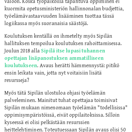
valoon. Koska työpaikoilla tapahtuva oppiminen ei
kuormita opetusministeriön hallinnonalan budjettia,
työelämävastaavuuden lisääminen tuottaa tässä
logiikassa myös suoranaisia säästöjä.
Koulutuksen kentällä on ihmetelty myös Sipilän
hallituksen tempoilua koulutuksen rahoittamisessa.
Joulun 2018 alla
Sipilä itse lupasi tuhannen
opettajan lisäpanostuksen ammatilliseen
koulutukseen
. Avaus herätti hämmennystä: pitikö
ensin leikata vain, jotta nyt voitaisiin lisätä
resursseja?
Myös tätä Sipilän ulostuloa ohjasi työelämän
palveleminen. Mainitut tuhat opettajaa toimisivat
Sipilän mukaan nimenomaan työelämän "todellisissa"
oppimisympäristöissä, eivät oppilaitoksissa. Silloin
kyseessä ei olisi pelkästään resurssien
heittelehtiminen. Toteutuessaan Sipilän avaus olisi 50