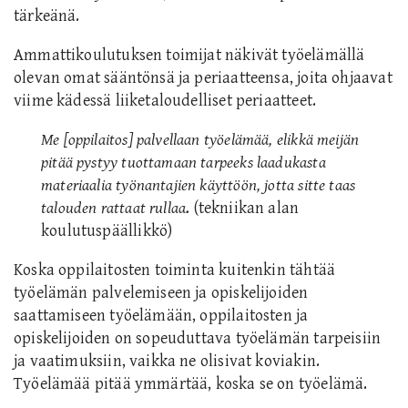
tärkeänä.
Ammattikoulutuksen toimijat näkivät työelämällä
olevan omat sääntönsä ja periaatteensa, joita ohjaavat
viime kädessä liiketaloudelliset periaatteet.
Me [oppilaitos] palvellaan työelämää, elikkä meijän
pitää pystyy tuottamaan tarpeeks laadukasta
materiaalia työnantajien käyttöön, jotta sitte taas
talouden rattaat rullaa
.
(tekniikan alan
koulutuspäällikkö)
Koska oppilaitosten toiminta kuitenkin tähtää
työelämän palvelemiseen ja opiskelijoiden
saattamiseen työelämään, oppilaitosten ja
opiskelijoiden on sopeuduttava työelämän tarpeisiin
ja vaatimuksiin, vaikka ne olisivat koviakin.
Työelämää pitää ymmärtää, koska se on työelämä.