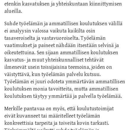
etenkin kasvatuksen ja yhteiskuntaan kiinnittymisen
alueilla.
Suhde työelämän ja ammatillisen koulutuksen välillä
ei analyysin valossa vaikuta kaikilta osin
tasaveroiselta ja vastavuoroiselta. Työelämän
vaatimukset ja paineet nähdään itsestään selvinä ja
oikeutettuina. Sen sijaan ammatillisen koulutuksen
kasvatus- ja muut yhteiskunnalliset tehtävät
ilmenevät usein toissijaisina teemoina, joiden on
väistyttävä, kun työelämän palvelu kutsuu.
Työelämän ei juuri odoteta ymmärtävän ammatillisen
koulutuksen monia tavoitteita, mutta ammatillisen
koulutuksen täytyy ymmärtää ja palvella työelämää.
Merkille pantavaa on myös, että koulutustoimijat
eivät kuvanneet tai määritelleet työelämän
konkreettisia tarpeita ja toiveita kovin tarkasti.