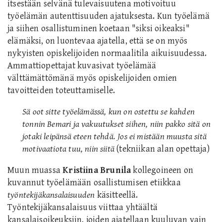
itsestään selvänä tulevaisuutena motivoituu
työelämän autenttisuuden ajatuksesta. Kun työelämä
ja siihen osallistuminen koetaan "siksi oikeaksi"
elämäksi, on luontevaa ajatella, että se on myös
nykyisten opiskelijoiden normaalitila aikuisuudessa.
Ammattiopettajat kuvasivat työelämää
välttämättömänä myös opiskelijoiden omien
tavoitteiden toteuttamiselle.
Sä oot sitte työelämässä, kun on ostettu se kahden
tonnin Bemari ja vakuutukset siihen, niin pakko sitä on
jotaki leipänsä eteen tehdä. Jos ei mistään muusta sitä
motivaatiota tuu, niin siitä
(tekniikan alan opettaja)
Muun muassa
Kristiina Brunila
kollegoineen on
kuvannut työelämään osallistumisen etiikkaa
työntekijäkansalaisuuden
käsitteellä.
Työntekijäkansalaisuus viittaa yhtäältä
kansalaisoikeuksiin, joiden ajatellaan kuuluvan vain