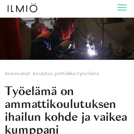
Avainsanat:
koulutus
politiikka
työelämä
Työelämä on
ammattikoulutuksen
ihailun kohde ja vaikea
kumppani