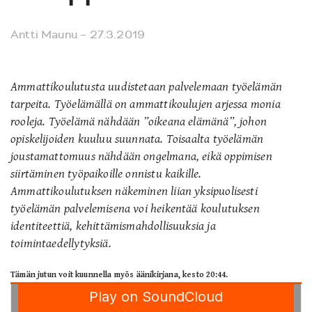
Antti Maunu
– 27.3.2019
Ammattikoulutusta uudistetaan palvelemaan työelämän
tarpeita. Työelämällä on ammattikoulujen arjessa monia
rooleja. Työelämä nähdään ”oikeana elämänä”, johon
opiskelijoiden kuuluu suunnata. Toisaalta työelämän
joustamattomuus nähdään ongelmana, eikä oppimisen
siirtäminen työpaikoille onnistu kaikille.
Ammattikoulutuksen näkeminen liian yksipuolisesti
työelämän palvelemisena voi heikentää koulutuksen
identiteettiä, kehittämismahdollisuuksia ja
toimintaedellytyksiä.
Tämän jutun voit kuunnella myös äänikirjana, kesto 20:44.