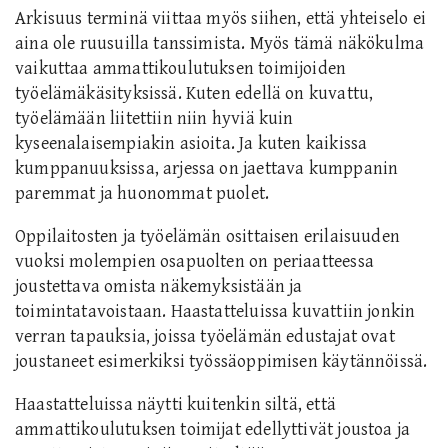
Arkisuus terminä viittaa myös siihen, että yhteiselo ei
aina ole ruusuilla tanssimista. Myös tämä näkökulma
vaikuttaa ammattikoulutuksen toimijoiden
työelämäkäsityksissä. Kuten edellä on kuvattu,
työelämään liitettiin niin hyviä kuin
kyseenalaisempiakin asioita. Ja kuten kaikissa
kumppanuuksissa, arjessa on jaettava kumppanin
paremmat ja huonommat puolet.
Oppilaitosten ja työelämän osittaisen erilaisuuden
vuoksi molempien osapuolten on periaatteessa
joustettava omista näkemyksistään ja
toimintatavoistaan. Haastatteluissa kuvattiin jonkin
verran tapauksia, joissa työelämän edustajat ovat
joustaneet esimerkiksi työssäoppimisen käytännöissä.
Haastatteluissa näytti kuitenkin siltä, että
ammattikoulutuksen toimijat edellyttivät joustoa ja