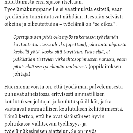
muuttumista ensi sijassa itseltään.
Työelämäkumppaneille ei vaatimuksia esitetä, vaan
työelämän toimintatavat nähdään itsestään selvästi
oikeina ja oikeutettuina – työelämä on "se oikea".
Opettajuuden pitäs olla myös tukemassa työelämän
käytänteitä. Tässä oli yks [opettaja], joka anto ohjausta
keskellä yötä, koska sitä tarvittiin. Pitäs elää, ei
pelkästään tiettyjen virkaehtosopimusten varassa, vaan
pitäis elää sen työelämän mukaisesti
(oppilaitoksen
johtaja)
Huomionarvoista on, että työelämän palvelemisesta
puhuvat aineistossa erityisesti ammatillisen
koulutuksen johtajat ja koulutuspäälliköt, jotka
vastaavat ammatillisen koulutuksen kehittämisestä.
Tämä kertoo, että he ovat sisäistäneet hyvin
politiikassa vallitsevan työllisyys- ja
työelämäkeskeisen ajattelun. Se on myös