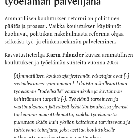
työelämän palvelijana
Ammatillisen koulutuksen reformi on poliittinen
päätös ja prosessi. Vaikka koulutuksen käytännöt
kuohuvat, politiikan näkökulmasta reformia ohjaa
selkeästi työ- ja elinkeinoelämän palveleminen.
Kasvatustieteilijä
Karin Filander
kuvasi ammatillisen
koulutuksen ja työelämän suhteita vuonna 2006:
[A]mmatillisen koulutusjärjestelmän edustajat ovat [-]
sosiaalistuneet vannomaan [-] ikuista uskollisuuttaan
työelämän ”todellisille” vaatimuksille ja käytännön
kehittämisen tarpeille [-]. Työelämä tarpeineen ja
vaatimuksineen jää näissä kehittämispuheissa yleensä
tarkemmin määrittelemättä, vaikka työelämästä
puhutaan ikään kuin yksilön kaltaisena tarvitsevana ja
tahtovana toimijana, joka asettaa koulutukselle
jatkuvasti uusia haasteita ja vaatimuksia.