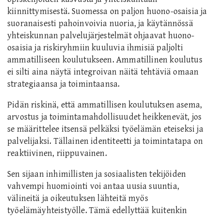
kiinnittymisestä. Suomessa on paljon huono-osaisia ja
suoranaisesti pahoinvoivia nuoria, ja käytännössä
yhteiskunnan palvelujärjestelmät ohjaavat huono-
osaisia ja riskiryhmiin kuuluvia ihmisiä paljolti
ammatilliseen koulutukseen. Ammatillinen koulutus
ei silti aina näytä integroivan näitä tehtäviä omaan
strategiaansa ja toimintaansa.
Pidän riskinä, että ammatillisen koulutuksen asema,
arvostus ja toimintamahdollisuudet heikkenevät, jos
se määrittelee itsensä pelkäksi työelämän eteiseksi ja
palvelijaksi. Tällainen identiteetti ja toimintatapa on
reaktiivinen, riippuvainen.
Sen sijaan inhimillisten ja sosiaalisten tekijöiden
vahvempi huomiointi voi antaa uusia suuntia,
välineitä ja oikeutuksen lähteitä myös
työelämäyhteistyölle. Tämä edellyttää kuitenkin