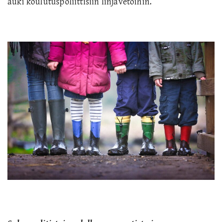
auki koulutuspoliittisiin linjavetoihin.