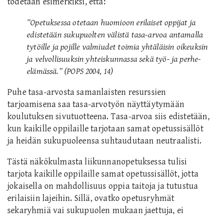
todetaan esimerkiksi, että:
”Opetuksessa otetaan huomioon erilaiset oppijat ja
edistetään sukupuolten välistä tasa-arvoa antamalla
tytöille ja pojille valmiudet toimia yhtäläisin oikeuksin
ja velvollisuuksin yhteiskunnassa sekä työ- ja perhe-
elämässä.” (POPS 2004, 14)
Puhe tasa-arvosta samanlaisten resurssien
tarjoamisena saa tasa-arvotyön näyttäytymään
koulutuksen sivutuotteena. Tasa-arvoa siis edistetään,
kun kaikille oppilaille tarjotaan samat opetussisällöt
ja heidän sukupuoleensa suhtaudutaan neutraalisti.
Tästä näkökulmasta liikunnanopetuksessa tulisi
tarjota kaikille oppilaille samat opetussisällöt, jotta
jokaisella on mahdollisuus oppia taitoja ja tutustua
erilaisiin lajeihin. Sillä, ovatko opetusryhmät
sekaryhmiä vai sukupuolen mukaan jaettuja, ei