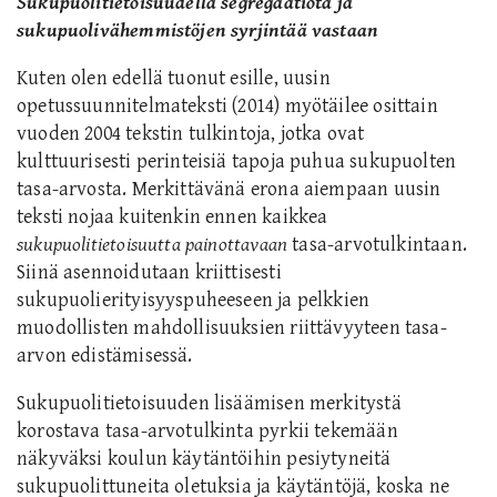
Sukupuolitietoisuudella segregaatiota ja
sukupuolivähemmistöjen syrjintää vastaan
Kuten olen edellä tuonut esille, uusin
opetussuunnitelmateksti (2014) myötäilee osittain
vuoden 2004 tekstin tulkintoja, jotka ovat
kulttuurisesti perinteisiä tapoja puhua sukupuolten
tasa-arvosta. Merkittävänä erona aiempaan uusin
teksti nojaa kuitenkin ennen kaikkea
sukupuolitietoisuutta painottavaan
tasa-arvotulkintaan.
Siinä asennoidutaan kriittisesti
sukupuolierityisyyspuheeseen ja pelkkien
muodollisten mahdollisuuksien riittävyyteen tasa-
arvon edistämisessä.
Sukupuolitietoisuuden lisäämisen merkitystä
korostava tasa-arvotulkinta pyrkii tekemään
näkyväksi koulun käytäntöihin pesiytyneitä
sukupuolittuneita oletuksia ja käytäntöjä, koska ne