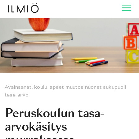
Avainsanat:
koulu
lapset
muutos
nuoret
sukupuoli
tasa-arvo
Peruskoulun tasa-
arvokäsitys