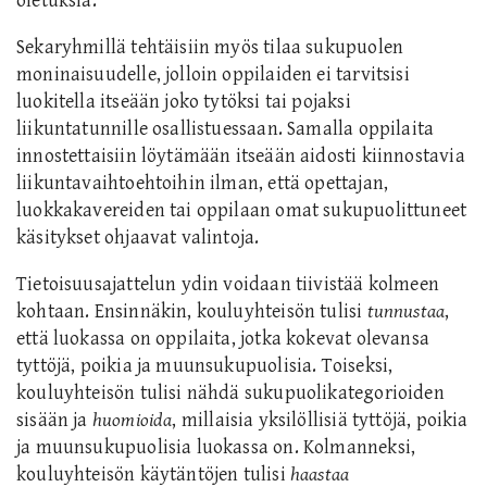
oletuksia.
Sekaryhmillä tehtäisiin myös tilaa sukupuolen
moninaisuudelle, jolloin oppilaiden ei tarvitsisi
luokitella itseään joko tytöksi tai pojaksi
liikuntatunnille osallistuessaan. Samalla oppilaita
innostettaisiin löytämään itseään aidosti kiinnostavia
liikuntavaihtoehtoihin ilman, että opettajan,
luokkakavereiden tai oppilaan omat sukupuolittuneet
käsitykset ohjaavat valintoja.
Tietoisuusajattelun ydin voidaan tiivistää kolmeen
kohtaan. Ensinnäkin, kouluyhteisön tulisi
tunnustaa
,
että luokassa on oppilaita, jotka kokevat olevansa
tyttöjä, poikia ja muunsukupuolisia. Toiseksi,
kouluyhteisön tulisi nähdä sukupuolikategorioiden
sisään ja
huomioida
, millaisia yksilöllisiä tyttöjä, poikia
ja muunsukupuolisia luokassa on. Kolmanneksi,
kouluyhteisön käytäntöjen tulisi
haastaa