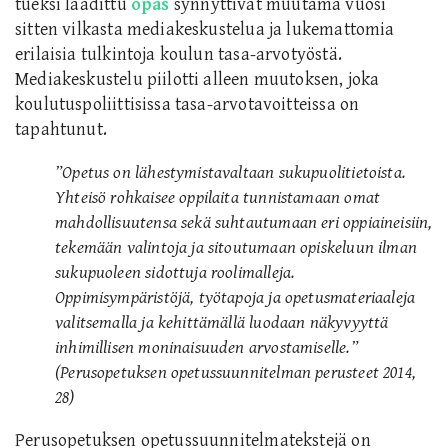
tueksi laadittu
opas
synnyttivät muutama vuosi
sitten vilkasta mediakeskustelua ja lukemattomia
erilaisia tulkintoja koulun tasa-arvotyöstä.
Mediakeskustelu piilotti alleen muutoksen, joka
koulutuspoliittisissa tasa-arvotavoitteissa on
tapahtunut.
”Opetus on lähestymistavaltaan sukupuolitietoista.
Yhteisö rohkaisee oppilaita tunnistamaan omat
mahdollisuutensa sekä suhtautumaan eri oppiaineisiin,
tekemään valintoja ja sitoutumaan opiskeluun ilman
sukupuoleen sidottuja roolimalleja.
Oppimisympäristöjä, työtapoja ja opetusmateriaaleja
valitsemalla ja kehittämällä luodaan näkyvyyttä
inhimillisen moninaisuuden arvostamiselle.”
(Perusopetuksen opetussuunnitelman perusteet 2014,
28)
Perusopetuksen opetussuunnitelmatekstejä on