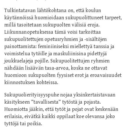
Tulkintatavan lähtökohtana on, että koulun
käytännöissä huomioidaan sukupuolittuneet tarpeet,
millä tasoitetaan sukupuolten välisiä eroja.
Liikunnanopetuksessa tämä voisi tarkoittaa
sukupuolitettujen opetusryhmien ja -sisältöjen
painottamista: feminiiniseksi miellettyä tanssia ja
voimistelua tytöille ja maskuliinisina pidettyjä
joukkuelajeja pojille. Sukupuolitettujen ryhmien
nähdään lisäävän tasa-arvoa, koska ne ottavat
huomioon sukupuolten fyysiset erot ja eroavaisuudet
kiinnostuksen kohteissa.
Sukupuolierityisyyspuhe nojaa yksinkertaistavaan
käsitykseen ”tavallisesta” tytöstä ja pojasta.
Huomiotta jääkin, että tytöt ja pojat ovat keskenään
erilaisia, eivätkä kaikki oppilaat koe olevansa joko
tyttöjä tai poikia.