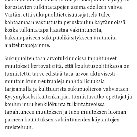
korostavien tulkintatapojen asema edelleen vahva.
Väitän, että sukupuolitietoisuusajattelu tulee
kohtaamaan vastustusta peruskoulun käytännöissä,
koska tulkintatapa haastaa vakiintuneita,
kaksinapaiseen sukupuolikäsitykseen urauneita
ajattelutapojamme.
Sukupuolten tasa-arvotulkinnoissa tapahtuneet
muutokset kertovat siitä, että koulutuspolitiikassa on
tunnistettu tarve edistää tasa-arvoa aktiivisesti –
muutoin kuin neutraaleja mahdollisuuksia
tarjoamalla ja kulttuurista sukupuolieroa vahvistaen.
Kysymykseksi kuitenkin jää, tunnistavatko opettajat ja
koulun muu henkilökunta tulkintatavoissa
tapahtuneen muutoksen ja tuon muutoksen luoman
paineen koulutuksen vakiintuneiden käytäntöjen
ravisteluun.