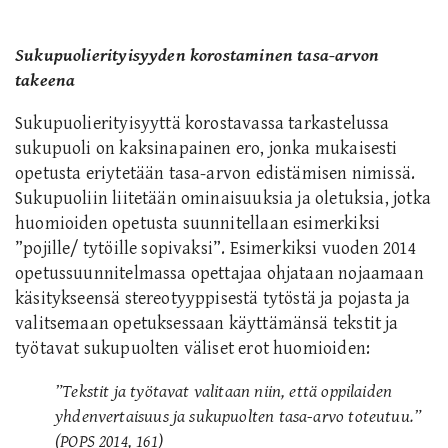
Sukupuolierityisyyden korostaminen tasa-arvon
takeena
Sukupuolierityisyyttä korostavassa tarkastelussa
sukupuoli on kaksinapainen ero, jonka mukaisesti
opetusta eriytetään tasa-arvon edistämisen nimissä.
Sukupuoliin liitetään ominaisuuksia ja oletuksia, jotka
huomioiden opetusta suunnitellaan esimerkiksi
”pojille/ tytöille sopivaksi”. Esimerkiksi vuoden 2014
opetussuunnitelmassa opettajaa ohjataan nojaamaan
käsitykseensä stereotyyppisestä tytöstä ja pojasta ja
valitsemaan opetuksessaan käyttämänsä tekstit ja
työtavat sukupuolten väliset erot huomioiden:
”Tekstit ja työtavat valitaan niin, että oppilaiden
yhdenvertaisuus ja sukupuolten tasa-arvo toteutuu.”
(POPS 2014, 161)