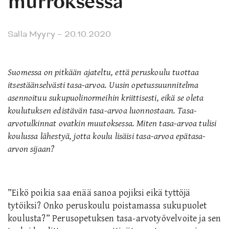
murroksessa
Salla Myyry
– 20.10.2020
Suomessa on pitkään ajateltu, että peruskoulu tuottaa
itsestäänselvästi tasa-arvoa. Uusin opetussuunnitelma
asennoituu sukupuolinormeihin kriittisesti, eikä se oleta
koulutuksen edistävän tasa-arvoa luonnostaan. Tasa-
arvotulkinnat ovatkin muutoksessa. Miten tasa-arvoa tulisi
koulussa lähestyä, jotta koulu lisäisi tasa-arvoa epätasa-
arvon sijaan?
”Eikö poikia saa enää sanoa pojiksi eikä tyttöjä
tytöiksi? Onko peruskoulu poistamassa sukupuolet
koulusta?” Perusopetuksen tasa-arvotyövelvoite ja sen