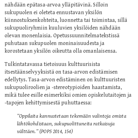
nähdään epätasa-arvoa ylläpitävinä. Silloin
sukupuolen ei oleteta ennustavan yksilön
kiinnostuksenkohteita, luonnetta tai toimintaa, sillä
sukupuoliryhmiin kuuluvien yksilöiden nähdään
olevan monenlaisia. Opetussuunnitelmatekstissä
puhutaan sukupuolen moninaisuudesta ja
korostetaan yksilön oikeutta olla omanlaisensa.
Tulkintatavassa tietoisuus kulttuurisista
itsestäänselvyyksistä on tasa-arvon edistämisen
edellytys. Tasa-arvon edistäminen on kulttuuristen
sukupuoliroolien ja -stereotypioiden haastamista,
mikä tulee esille esimerkiksi omien opiskelutaitojen ja
-tapojen kehittymisestä puhuttaessa:
”Oppilaita kannustetaan tekemään valintoja omista
lähtökohdistaan, sukupuolittuneita ratkaisuja
välttäen.” (POPS 2014, 154)