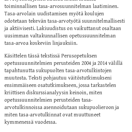
toiminnallisen tasa-arvosuunnitelman laatiminen.
Tasa-arvolain uudistamisen myötä koulujen
odotetaan tekevän tasa-arvotyötä suunnitelmallisesti
ja aktiivisesti. Lakiuudistus on vaikuttanut osaltaan
uusimman valtakunnallisen opetussuunnitelman
tasa-arvoa koskeviin linjauksiin.
Käsittelen tässä tekstissä Perusopetuksen
opetussuunnitelmien perusteiden 2004 ja 2014 välillä
tapahtunutta sukupuolten tasa-arvotulkintojen
muutosta. Teksti pohjautuu väitöstutkimukseni
ensimmäiseen osatutkimukseen, jossa tarkastelen
kriittisen diskurssianalyysin keinoin, miten
opetussuunnitelmien perusteiden tasa-
arvotulkinnoissa asennoidutaan sukupuolieroon ja
miten tasa-arvotulkinnat ovat muuttuneet
kymmenessä vuodessa.