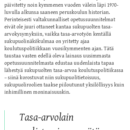
päivitetty noin kymmenen vuoden välein läpi 1970-
luvulla alkunsa saaneen peruskoulun historian.
Perinteisesti valtakunnalliset opetussuunnitelmat
eivät ole juuri ottaneet kantaa sukupuolten tasa-
arvokysymyksiin, vaikka tasa-arvotyön kentällä
sukupuolinäkökulmaa on yritetty ajaa
koulutuspolitiikkaan vuosikymmenten ajan. Tätä
taustaa vasten edellä oleva lainaus uusimmasta
opetussuunnitelmasta edustaa uudenlaista tapaa
lähestyä sukupuolten tasa-arvoa koulutuspolitiikassa
– siinä korostuvat niin sukupuolitietoisuus,
sukupuoliroolien taakse piiloutunut yksilöllisyys kuin
inhimillinen moninaisuuskin.
Tasa-arvolain