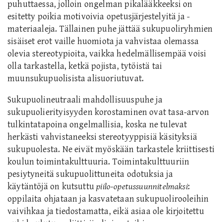
puhuttaessa, jolloin ongelman pikalääkkeeksi on
esitetty poikia motivoivia opetusjärjestelyitä ja -
materiaaleja. Tällainen puhe jättää sukupuoliryhmien
sisäiset erot vaille huomiota ja vahvistaa olemassa
olevia stereotypioita, vaikka hedelmällisempää voisi
olla tarkastella, ketkä pojista, tytöistä tai
muunsukupuolisista alisuoriutuvat.
Sukupuolineutraali mahdollisuuspuhe ja
sukupuolierityisyyden korostaminen ovat tasa-arvon
tulkintatapoina ongelmallisia, koska ne tulevat
herkästi vahvistaneeksi stereotyyppisiä käsityksiä
sukupuolesta. Ne eivät myöskään tarkastele kriittisesti
koulun toimintakulttuuria. Toimintakulttuuriin
pesiytyneitä sukupuolittuneita odotuksia ja
käytäntöjä on kutsuttu
piilo-opetussuunnitelmaksi
:
oppilaita ohjataan ja kasvatetaan sukupuolirooleihin
vaivihkaa ja tiedostamatta, eikä asiaa ole kirjoitettu