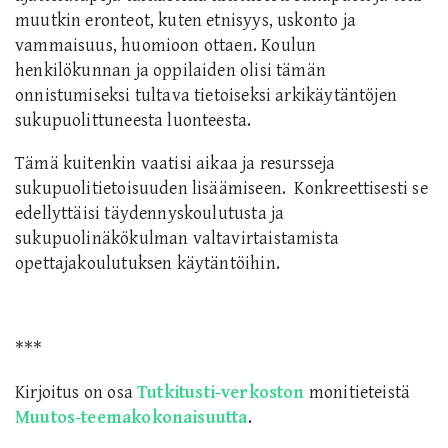
muutkin eronteot, kuten etnisyys, uskonto ja
vammaisuus, huomioon ottaen. Koulun
henkilökunnan ja oppilaiden olisi tämän
onnistumiseksi tultava tietoiseksi arkikäytäntöjen
sukupuolittuneesta luonteesta.
Tämä kuitenkin vaatisi aikaa ja resursseja
sukupuolitietoisuuden lisäämiseen. Konkreettisesti se
edellyttäisi täydennyskoulutusta ja
sukupuolinäkökulman valtavirtaistamista
opettajakoulutuksen käytäntöihin.
***
Kirjoitus on osa
Tutkitusti-verkoston
monitieteistä
Muutos-teemakokonaisuutta
.