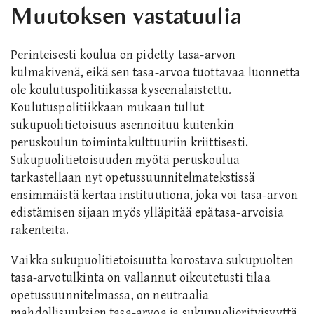
Muutoksen vastatuulia
Perinteisesti koulua on pidetty tasa-arvon
kulmakivenä, eikä sen tasa-arvoa tuottavaa luonnetta
ole koulutuspolitiikassa kyseenalaistettu.
Koulutuspolitiikkaan mukaan tullut
sukupuolitietoisuus asennoituu kuitenkin
peruskoulun toimintakulttuuriin kriittisesti.
Sukupuolitietoisuuden myötä peruskoulua
tarkastellaan nyt opetussuunnitelmatekstissä
ensimmäistä kertaa instituutiona, joka voi tasa-arvon
edistämisen sijaan myös ylläpitää epätasa-arvoisia
rakenteita.
Vaikka sukupuolitietoisuutta korostava sukupuolten
tasa-arvotulkinta on vallannut oikeutetusti tilaa
opetussuunnitelmassa, on neutraalia
mahdollisuuksien tasa-arvoa ja sukupuolierityisyyttä