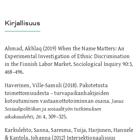
Kirjallisuus
Ahmad, Akhlaq (2019) When the Name Matters: An
Experimental Investigation of Ethnic Discrimination
in the Finnish Labor Market. Sociological Inquiry 90:3,
468–496.
Haverinen, Ville-Samuli (2018). Pakotetusta
toimettomuudesta – turvapaikanhakijoiden
kotoutuminen vastaanottotoiminnan osana.
Janus
Sosiaalipolitiikan ja sosiaalityön tutkimuksen
aikakauslehti
,
26
: 4, 309–325.
Karkulehto, Sanna, Saresma, Tuija, Harjunen, Hannele
& Kantola, Johanna (2012) Intersektionaalisuus