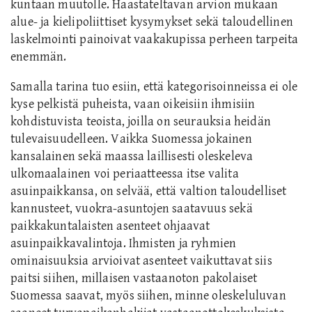
kuntaan muutolle. Haastateltavan arvion mukaan
alue- ja kielipoliittiset kysymykset sekä taloudellinen
laskelmointi painoivat vaakakupissa perheen tarpeita
enemmän.
Samalla tarina tuo esiin, että kategorisoinneissa ei ole
kyse pelkistä puheista, vaan oikeisiin ihmisiin
kohdistuvista teoista, joilla on seurauksia heidän
tulevaisuudelleen. Vaikka Suomessa jokainen
kansalainen sekä maassa laillisesti oleskeleva
ulkomaalainen voi periaatteessa itse valita
asuinpaikkansa, on selvää, että valtion taloudelliset
kannusteet, vuokra-asuntojen saatavuus sekä
paikkakuntalaisten asenteet ohjaavat
asuinpaikkavalintoja. Ihmisten ja ryhmien
ominaisuuksia arvioivat asenteet vaikuttavat siis
paitsi siihen, millaisen vastaanoton pakolaiset
Suomessa saavat, myös siihen, minne oleskeluluvan