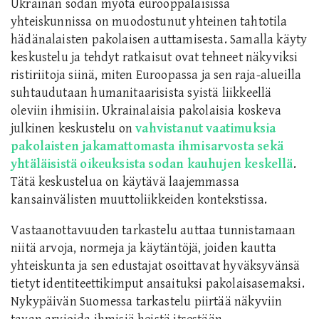
Ukrainan sodan myötä eurooppalaisissa
yhteiskunnissa on muodostunut yhteinen tahtotila
hädänalaisten pakolaisen auttamisesta. Samalla käyty
keskustelu ja tehdyt ratkaisut ovat tehneet näkyviksi
ristiriitoja siinä, miten Euroopassa ja sen raja-alueilla
suhtaudutaan humanitaarisista syistä liikkeellä
oleviin ihmisiin. Ukrainalaisia pakolaisia koskeva
julkinen keskustelu on
vahvistanut vaatimuksia
pakolaisten jakamattomasta ihmisarvosta sekä
yhtäläisistä oikeuksista sodan kauhujen keskellä
.
Tätä keskustelua on käytävä laajemmassa
kansainvälisten muuttoliikkeiden kontekstissa.
Vastaanottavuuden tarkastelu auttaa tunnistamaan
niitä arvoja, normeja ja käytäntöjä, joiden kautta
yhteiskunta ja sen edustajat osoittavat hyväksyvänsä
tietyt identiteettikimput ansaituksi pakolaisasemaksi.
Nykypäivän Suomessa tarkastelu piirtää näkyviin