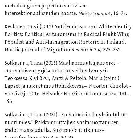
metodologiana ja performatiivisen
Intersektionaalisuuden haaste.
Naistutkimus
4, 16–27.
Keskinen, Suvi (2013) Antifeminism and White Identity
Politics: Political Antagonisms in Radical Right Wing
Populist and Anti-Immigration Rhetoric in Finland.
Nordic Journal of Migration Research 3:4, 225–232.
Sotkasiira, Tiina (2016) Maahanmuuttajanuoret –
suomalaisen syrjäseudun toiveiden tynnyri?
Teoksessa Kivijärvi, Antti & Peltola, Marja (toim.)
Lapset ja nuoret muuttoliikkeessa–. Nuorten elinolot -
vuosikirja 2016. Helsinki: Nuorisotutkimusseura, 181–
196.
Sotkasiira, Tiina (2021) "En haluaisi olla yksin tullut
nuori mies." Pakkomuuttajien vastaanottamisen
ehdot maaseudulla. Sukupuolentutkimus–
Genusforskning 34: 3, S. 20–32.