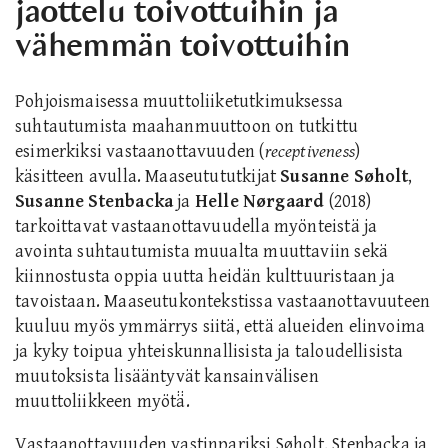
jaottelu toivottuihin ja
vähemmän toivottuihin
Pohjoismaisessa muuttoliiketutkimuksessa
suhtautumista maahanmuuttoon on tutkittu
esimerkiksi vastaanottavuuden (
receptiveness
)
käsitteen avulla. Maaseutututkijat
Susanne Søholt
,
Susanne Stenbacka
ja
Helle Nørgaard
(2018)
tarkoittavat vastaanottavuudella myönteistä ja
avointa suhtautumista muualta muuttaviin sekä
kiinnostusta oppia uutta heidän kulttuuristaan ja
tavoistaan. Maaseutukontekstissa vastaanottavuuteen
kuuluu myös ymmärrys siitä, että alueiden elinvoima
ja kyky toipua yhteiskunnallisista ja taloudellisista
muutoksista lisääntyvät kansainvälisen
muuttoliikkeen myötä̈.
Vastaanottavuuden vastinpariksi Søholt, Stenbacka ja