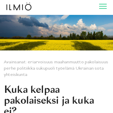
Avainsanat:
eriarvoisuus
maahanmuutto
pakolaisuus
perhe
politiikka
sukupuoli
työelämä
Ukrainan sota
yhteiskunta
Kuka kelpaa
pakolaiseksi ja kuka
ei?