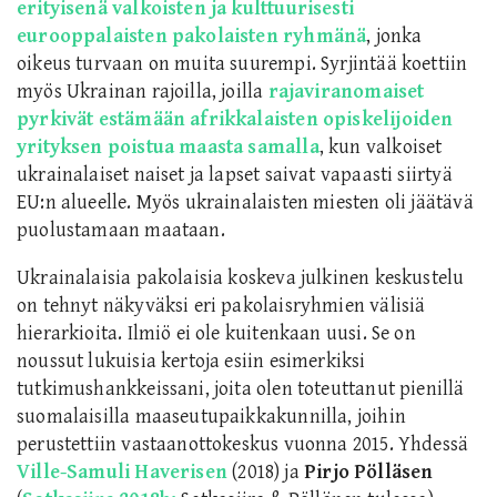
erityisenä valkoisten ja kulttuurisesti
eurooppalaisten pakolaisten ryhmänä
, jonka
oikeus turvaan on muita suurempi. Syrjintää koettiin
myös Ukrainan rajoilla, joilla
rajaviranomaiset
pyrkivät estämään afrikkalaisten opiskelijoiden
yrityksen poistua maasta samalla
, kun valkoiset
ukrainalaiset naiset ja lapset saivat vapaasti siirtyä
EU:n alueelle. Myös ukrainalaisten miesten oli jäätävä
puolustamaan maataan.
Ukrainalaisia pakolaisia koskeva julkinen keskustelu
on tehnyt näkyväksi eri pakolaisryhmien välisiä
hierarkioita. Ilmiö ei ole kuitenkaan uusi. Se on
noussut lukuisia kertoja esiin esimerkiksi
tutkimushankkeissani, joita olen toteuttanut pienillä
suomalaisilla maaseutupaikkakunnilla, joihin
perustettiin vastaanottokeskus vuonna 2015. Yhdessä
Ville-Samuli Haverisen
(2018) ja
Pirjo Pölläsen