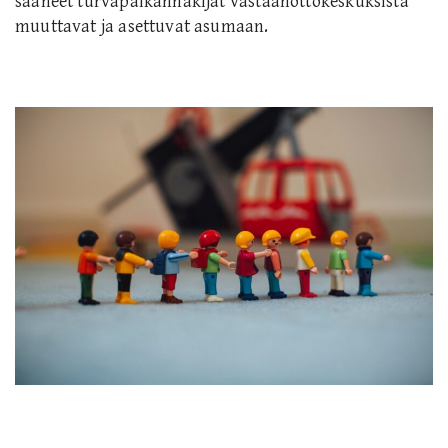
saaneet turvapaikanhakijat vastaanottokeskuksista
muuttavat ja asettuvat asumaan.