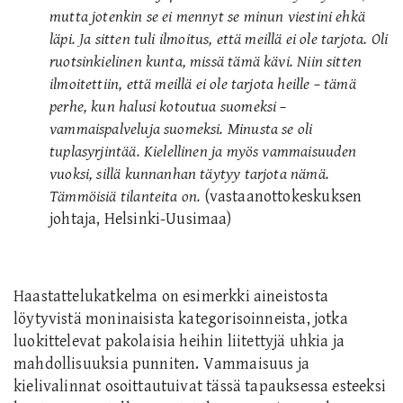
mutta jotenkin se ei mennyt se minun viestini ehkä
läpi. Ja sitten tuli ilmoitus, että meillä ei ole tarjota. Oli
ruotsinkielinen kunta, missä tämä kävi. Niin sitten
ilmoitettiin, että meillä ei ole tarjota heille – tämä
perhe, kun halusi kotoutua suomeksi –
vammaispalveluja suomeksi. Minusta se oli
tuplasyrjintää. Kielellinen ja myös vammaisuuden
vuoksi, sillä kunnanhan täytyy tarjota nämä.
Tämmöisiä tilanteita on.
(vastaanottokeskuksen
johtaja, Helsinki-Uusimaa)
Haastattelukatkelma on esimerkki aineistosta
löytyvistä moninaisista kategorisoinneista, jotka
luokittelevat pakolaisia heihin liitettyjä uhkia ja
mahdollisuuksia punniten. Vammaisuus ja
kielivalinnat osoittautuivat tässä tapauksessa esteeksi