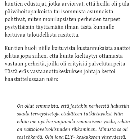
kuntien edustajat, jotka arvioivat, että heillä oli pula
päivähoitopaikoista tai isommista asunnoista
pohtivat, miten monilapsisten perheiden tarpeet
pystyttäisiin täyttämään ilman tästä kunnalle
koituvaa taloudellista rasitetta.
Kuntien huoli niille koituvista kustannuksista saattoi
johtaa jopa siihen, että kunta kieltäytyi ottamasta
vastaan perheitä, joilla oli erityisiä palvelutarpeita.
Tästä eräs vastaanottokeskuksen johtaja kertoi
haastattelussaan näin:
On ollut semmoista, että jostakin perheestä haluttiin
saada terveystietoja etukäteen tutkittavaksi. Niin
eihän me nyt herranjumala semmoiseen voida, sehän
on vaitiolovelvollisuuden rikkominen. Minusta se oli
tosi tökeröä. Olin jopa ELY- keskukseen yhteydessä,