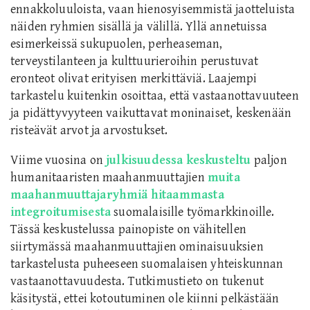
ennakkoluuloista, vaan hienosyisemmistä jaotteluista
näiden ryhmien sisällä ja välillä. Yllä annetuissa
esimerkeissä sukupuolen, perheaseman,
terveystilanteen ja kulttuurieroihin perustuvat
eronteot olivat erityisen merkittäviä. Laajempi
tarkastelu kuitenkin osoittaa, että vastaanottavuuteen
ja pidättyvyyteen vaikuttavat moninaiset, keskenään
risteävät arvot ja arvostukset.
Viime vuosina on
julkisuudessa keskusteltu
paljon
humanitaaristen maahanmuuttajien
muita
maahanmuuttajaryhmiä hitaammasta
integroitumisesta
suomalaisille työmarkkinoille.
Tässä keskustelussa painopiste on vähitellen
siirtymässä maahanmuuttajien ominaisuuksien
tarkastelusta puheeseen suomalaisen yhteiskunnan
vastaanottavuudesta. Tutkimustieto on tukenut
käsitystä, ettei kotoutuminen ole kiinni pelkästään