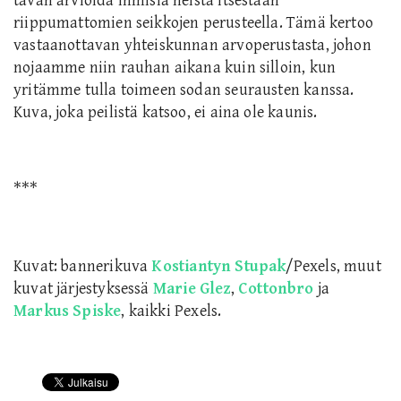
tavan arvioida ihmisiä heistä itsestään
riippumattomien seikkojen perusteella. Tämä kertoo
vastaanottavan yhteiskunnan arvoperustasta, johon
nojaamme niin rauhan aikana kuin silloin, kun
yritämme tulla toimeen sodan seurausten kanssa.
Kuva, joka peilistä katsoo, ei aina ole kaunis.
***
Kuvat: bannerikuva
Kostiantyn Stupak
/Pexels, muut
kuvat järjestyksessä
Marie Glez
,
Cottonbro
ja
Markus Spiske
, kaikki Pexels.