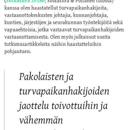
(
Sotkasiira 2018b
;
Sotkasiira & Pöllänen tulossa)
kanssa olen haastatellut turvapaikanhakijoita,
vastaanottokeskusten johtajia, kunnanjohtajia,
kuntien, järjestöjen ja seurakunnan työntekijöitä sekä
vapaaehtoisia, jotka vastaavat turvapaikanhakijoiden
vastaanottamisesta. Olen myös julkaissut useita
tutkimusartikkeleita näihin haastatteluihin
pohjautuen.
Pakolaisten ja
turvapaikanhakijoiden
jaottelu toivottuihin ja
vähemmän