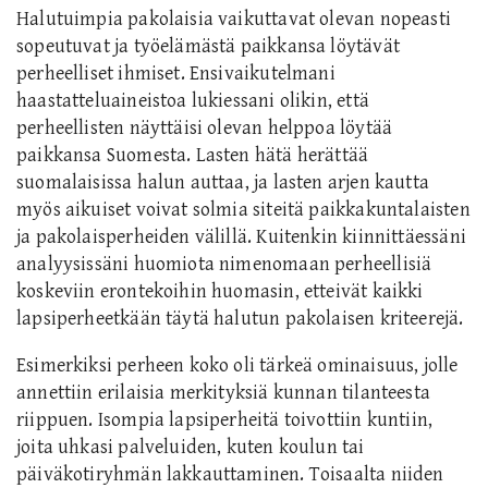
Halutuimpia pakolaisia vaikuttavat olevan nopeasti
sopeutuvat ja työelämästä paikkansa löytävät
perheelliset ihmiset. Ensivaikutelmani
haastatteluaineistoa lukiessani olikin, että
perheellisten näyttäisi olevan helppoa löytää
paikkansa Suomesta. Lasten hätä herättää
suomalaisissa halun auttaa, ja lasten arjen kautta
myös aikuiset voivat solmia siteitä paikkakuntalaisten
ja pakolaisperheiden välillä. Kuitenkin kiinnittäessäni
analyysissäni huomiota nimenomaan perheellisiä
koskeviin erontekoihin huomasin, etteivät kaikki
lapsiperheetkään täytä halutun pakolaisen kriteerejä.
Esimerkiksi perheen koko oli tärkeä ominaisuus, jolle
annettiin erilaisia merkityksiä kunnan tilanteesta
riippuen. Isompia lapsiperheitä toivottiin kuntiin,
joita uhkasi palveluiden, kuten koulun tai
päiväkotiryhmän lakkauttaminen. Toisaalta niiden