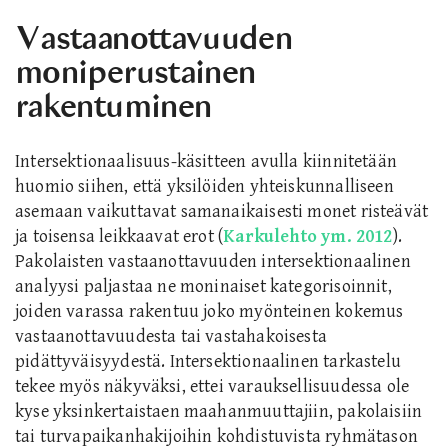
Vastaanottavuuden
moniperustainen
rakentuminen
Intersektionaalisuus-käsitteen avulla kiinnitetään
huomio siihen, että yksilöiden yhteiskunnalliseen
asemaan vaikuttavat samanaikaisesti monet risteävät
ja toisensa leikkaavat erot (
Karkulehto ym. 2012
).
Pakolaisten vastaanottavuuden intersektionaalinen
analyysi paljastaa ne moninaiset kategorisoinnit,
joiden varassa rakentuu joko myönteinen kokemus
vastaanottavuudesta tai vastahakoisesta
pidättyväisyydestä. Intersektionaalinen tarkastelu
tekee myös näkyväksi, ettei varauksellisuudessa ole
kyse yksinkertaistaen maahanmuuttajiin, pakolaisiin
tai turvapaikanhakijoihin kohdistuvista ryhmätason