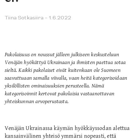
Tiina Sotkasiira
– 1.6.2022
Pakolaisuus on noussut jälleen julkiseen keskusteluun
Venäjän hyökättyä Ukrainaan ja ihmisten paettua sotaa
sieltä. Kaikki pakolaiset eivät kuitenkaan ole Suomeen
saavuttuaan samalla viivalla, vaan heitä kategorisoidaan
yksilöllisten ominaisuuksien perusteella. Nämä
kategorisoinnit kertovat pakolaisia vastaanottavan
yhteiskunnan arvoperustasta.
Venäjän Ukrainassa käymän hyökkäyssodan alettua
kansainvälinen yhteisö ymmärsi nopeasti, että