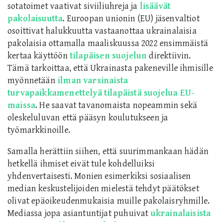
sotatoimet vaativat siviiliuhreja ja
lisäävät
pakolaisuutta
. Euroopan unionin (EU) jäsenvaltiot
osoittivat halukkuutta vastaanottaa ukrainalaisia
pakolaisia ottamalla maaliskuussa 2022 ensimmäistä
kertaa käyttöön
tilapäisen suojelun
direktiivin.
Tämä tarkoittaa, että Ukrainasta pakeneville ihmisille
myönnetään
ilman varsinaista
turvapaikkamenettelyä tilapäistä suojelua EU-
maissa
. He saavat tavanomaista nopeammin sekä
oleskeluluvan että pääsyn koulutukseen ja
työmarkkinoille.
Samalla herättiin siihen, että suurimmankaan hädän
hetkellä ihmiset eivät tule kohdelluiksi
yhdenvertaisesti. Monien esimerkiksi sosiaalisen
median keskustelijoiden mielestä tehdyt päätökset
olivat epäoikeudenmukaisia muille pakolaisryhmille.
Mediassa jopa asiantuntijat puhuivat
ukrainalaisista