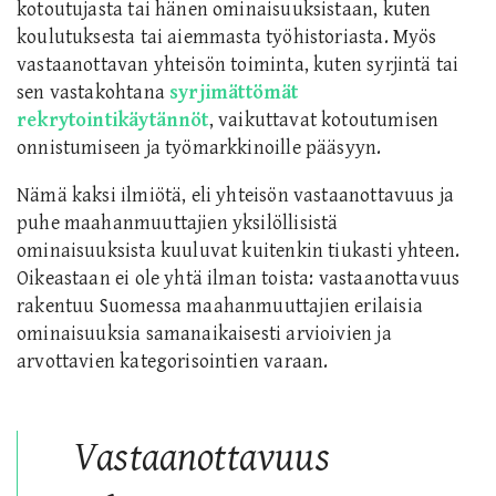
kotoutujasta tai hänen ominaisuuksistaan, kuten
koulutuksesta tai aiemmasta työhistoriasta. Myös
vastaanottavan yhteisön toiminta, kuten syrjintä tai
sen vastakohtana
syrjimättömät
rekrytointikäytännöt
, vaikuttavat kotoutumisen
onnistumiseen ja työmarkkinoille pääsyyn.
Nämä kaksi ilmiötä, eli yhteisön vastaanottavuus ja
puhe maahanmuuttajien yksilöllisistä
ominaisuuksista kuuluvat kuitenkin tiukasti yhteen.
Oikeastaan ei ole yhtä ilman toista: vastaanottavuus
rakentuu Suomessa maahanmuuttajien erilaisia
ominaisuuksia samanaikaisesti arvioivien ja
arvottavien kategorisointien varaan.
Vastaanottavuus