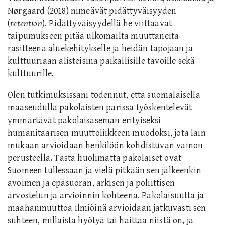
Nørgaard (2018) nimeävät pidättyväisyyden
(
retention
). Pidättyväisyydellä he viittaavat
taipumukseen pitää ulkomailta muuttaneita
rasitteena aluekehitykselle ja heidän tapojaan ja
kulttuuriaan alisteisina paikallisille tavoille sekä
kulttuurille.
Olen tutkimuksissani todennut, että suomalaisella
maaseudulla pakolaisten parissa työskentelevät
ymmärtävät pakolaisaseman erityiseksi
humanitaarisen muuttoliikkeen muodoksi, jota lain
mukaan arvioidaan henkilöön kohdistuvan vainon
perusteella. Tästä huolimatta pakolaiset ovat
Suomeen tullessaan ja vielä pitkään sen jälkeenkin
avoimen ja epäsuoran, arkisen ja poliittisen
arvostelun ja arvioinnin kohteena. Pakolaisuutta ja
maahanmuuttoa ilmiöinä arvioidaan jatkuvasti sen
suhteen, millaista hyötyä tai haittaa niistä on, ja