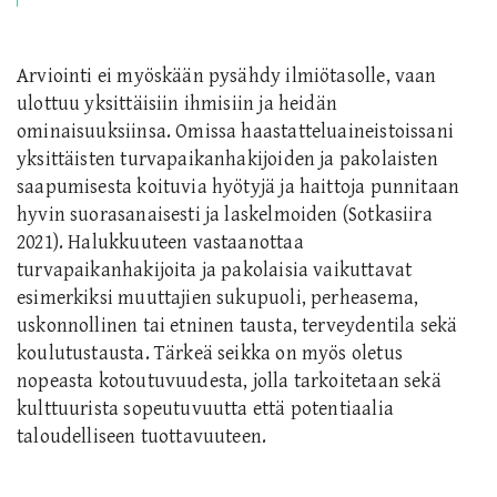
Arviointi ei myöskään pysähdy ilmiötasolle, vaan
ulottuu yksittäisiin ihmisiin ja heidän
ominaisuuksiinsa. Omissa haastatteluaineistoissani
yksittäisten turvapaikanhakijoiden ja pakolaisten
saapumisesta koituvia hyötyjä ja haittoja punnitaan
hyvin suorasanaisesti ja laskelmoiden (Sotkasiira
2021). Halukkuuteen vastaanottaa
turvapaikanhakijoita ja pakolaisia vaikuttavat
esimerkiksi muuttajien sukupuoli, perheasema,
uskonnollinen tai etninen tausta, terveydentila sekä
koulutustausta. Tärkeä seikka on myös oletus
nopeasta kotoutuvuudesta, jolla tarkoitetaan sekä
kulttuurista sopeutuvuutta että potentiaalia
taloudelliseen tuottavuuteen.