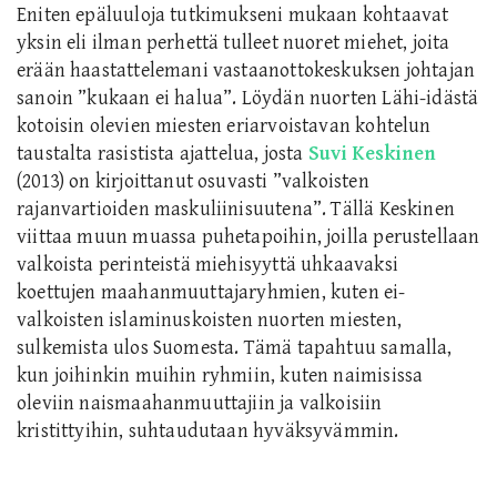
Eniten epäluuloja tutkimukseni mukaan kohtaavat
yksin eli ilman perhettä tulleet nuoret miehet, joita
erään haastattelemani vastaanottokeskuksen johtajan
sanoin ”kukaan ei halua”. Löydän nuorten Lähi-idästä
kotoisin olevien miesten eriarvoistavan kohtelun
taustalta rasistista ajattelua, josta
Suvi Keskinen
(2013) on kirjoittanut osuvasti ”valkoisten
rajanvartioiden maskuliinisuutena”. Tällä Keskinen
viittaa muun muassa puhetapoihin, joilla perustellaan
valkoista perinteistä miehisyyttä uhkaavaksi
koettujen maahanmuuttajaryhmien, kuten ei-
valkoisten islaminuskoisten nuorten miesten,
sulkemista ulos Suomesta. Tämä tapahtuu samalla,
kun joihinkin muihin ryhmiin, kuten naimisissa
oleviin naismaahanmuuttajiin ja valkoisiin
kristittyihin, suhtaudutaan hyväksyvämmin.