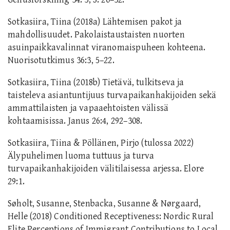
Sotkasiira, Tiina (2018a) Lähtemisen pakot ja
mahdollisuudet. Pakolaistaustaisten nuorten
asuinpaikkavalinnat viranomaispuheen kohteena.
Nuorisotutkimus 36:3, 5–22.
Sotkasiira, Tiina (2018b) Tietävä, tulkitseva ja
taisteleva asiantuntijuus turvapaikanhakijoiden sekä
ammattilaisten ja vapaaehtoisten välissä
kohtaamisissa. Janus 26:4, 292–308.
Sotkasiira, Tiina & Pöllänen, Pirjo (tulossa 2022)
Älypuhelimen luoma tuttuus ja turva
turvapaikanhakijoiden välitilaisessa arjessa. Elore
29:1.
Søholt, Susanne, Stenbacka, Susanne & Nørgaard,
Helle (2018) Conditioned Receptiveness: Nordic Rural
Elite Perceptions of Immigrant Contributions to Local