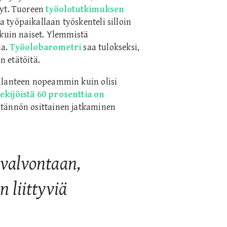
nyt. Tuoreen
työolotutkimuksen
työpaikallaan työskenteli silloin
 kuin naiset. Ylemmistä
ia.
Työolobarometri
saa tulokseksi,
n etätöitä.
ilanteen nopeammin kuin olisi
ekijöistä 60 prosenttia on
äytännön osittainen jatkaminen
i valvontaan,
n liittyviä