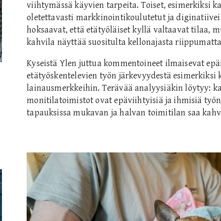
viihtymässä käyvien tarpeita. Toiset, esimerkiksi ka
oletettavasti markkinointikoulutetut ja diginatiiveik
hoksaavat, että etätyöläiset kyllä valtaavat tilaa, m
kahvila näyttää suositulta kellonajasta riippumatta
Kyseistä Ylen juttua kommentoineet ilmaisevat epä
etätyöskentelevien työn järkevyydestä esimerkiksi k
lainausmerkkeihin. Terävää analyysiäkin löytyy: kah
monitilatoimistot ovat epäviihtyisiä ja ihmisiä työn
tapauksissa mukavan ja halvan toimitilan saa kahvi