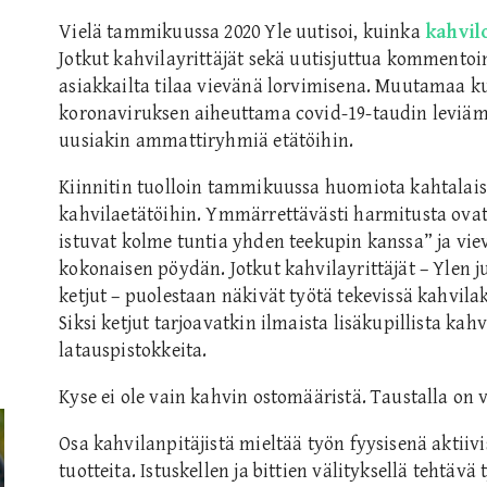
Vielä tammikuussa 2020 Yle uutisoi, kuinka
kahvil
Jotkut kahvilayrittäjät sekä uutisjuttua kommentoine
asiakkailta tilaa vievänä lorvimisena. Muutamaa
koronaviruksen aiheuttama covid-19-taudin leviämis
uusiakin ammattiryhmiä etätöihin.
Kiinnitin tuolloin tammikuussa huomiota kahtalai
kahvilaetätöihin. Ymmärrettävästi harmitusta ovat 
istuvat kolme tuntia yhden teekupin kanssa” ja vie
kokonaisen pöydän. Jotkut kahvilayrittäjät – Ylen j
ketjut – puolestaan näkivät työtä tekevissä kahvila
Siksi ketjut tarjoavatkin ilmaista lisäkupillista kah
latauspistokkeita.
Kyse ei ole vain kahvin ostomääristä. Taustalla on v
Osa kahvilanpitäjistä mieltää työn fyysisenä aktiivi
tuotteita. Istuskellen ja bittien välityksellä tehtäv