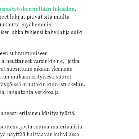
oissa työskennellään liikaakin
.
et lukijat pitivät sitä muilta
 kuukautta myöhemmin
en uhka tyhjensi kahvilat ja sulki
seen suhtautumiseen
aiheuttaneet varsinkin ne, ”jotka
vät suosittuun aikaan yksinään
utun mukaan erityisesti suuret
kävijöissä muutakin kuin istuskelun.
via, langatonta verkkoa ja
ahvasti erilainen käsitys työstä.
suutena, josta seuraa materiaalisia
ä työ näyttää haittaavan kahvilassa