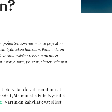
en?
tätyöläisten sopivaa vallata pöytätilaa
uskelu työntekoa lainkaan. Pandemia on
ä kotona työskentelyyn puutuneet
at hyötyä siitä, jos etätyöläiset palaavat
kä tietotyötä tekevät asiantuntijat
hdä työtä muualla kuin fyysisillä
ti
. Varsinkin kahvilat ovat olleet