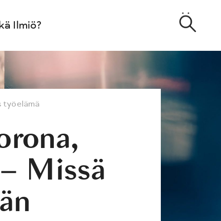
kä Ilmiö?
s
työelämä
orona,
i – Missä
ään