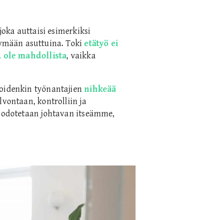
joka auttaisi esimerkiksi
mään asuttuina. Toki
etätyö ei
a, ole mahdollista
, vaikka
joidenkin työnantajien
nihkeää
alvontaan, kontrolliin ja
n odotetaan johtavan itseämme,