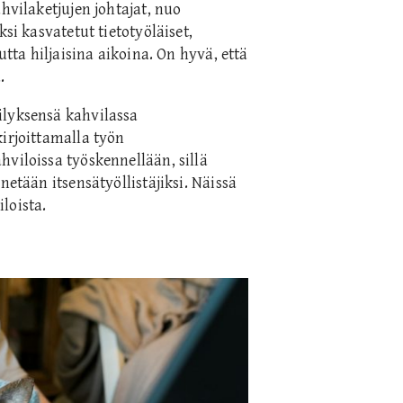
hvilaketjujen johtajat, nuo
si kasvatetut tietotyöläiset,
utta hiljaisina aikoina. On hyvä, että
.
ilyksensä kahvilassa
irjoittamalla työn
viloissa työskennellään, sillä
netään itsensätyöllistäjiksi. Näissä
loista.