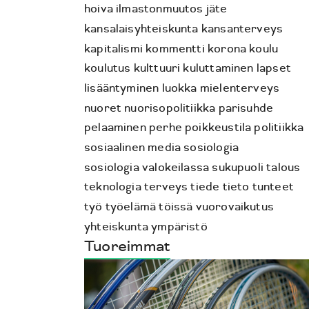
hoiva
ilmastonmuutos
jäte
kansalaisyhteiskunta
kansanterveys
kapitalismi
kommentti
korona
koulu
koulutus
kulttuuri
kuluttaminen
lapset
lisääntyminen
luokka
mielenterveys
nuoret
nuorisopolitiikka
parisuhde
pelaaminen
perhe
poikkeustila
politiikka
sosiaalinen media
sosiologia
sosiologia valokeilassa
sukupuoli
talous
teknologia
terveys
tiede
tieto
tunteet
työ
työelämä
töissä
vuorovaikutus
yhteiskunta
ympäristö
Tuoreimmat