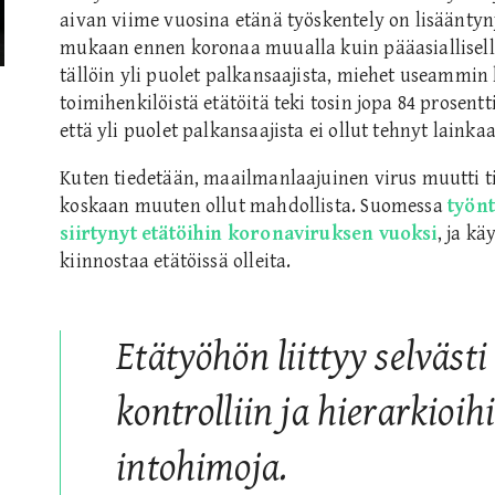
aivan viime vuosina etänä työskentely on lisäänty
mukaan ennen koronaa muualla kuin pääasiallisella 
tällöin yli puolet palkansaajista, miehet useammin
toimihenkilöistä etätöitä teki tosin jopa 84 prosentt
että yli puolet palkansaajista ei ollut tehnyt lainkaa
Kuten tiedetään, maailmanlaajuinen virus muutti t
koskaan muuten ollut mahdollista. Suomessa
työnt
siirtynyt etätöihin koronaviruksen vuoksi
, ja k
kiinnostaa etätöissä olleita.
Etätyöhön liittyy selväst
kontrolliin ja hierarkioihi
intohimoja.