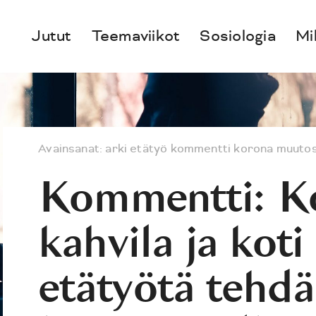
Jutut
Teemaviikot
Sosiologia
Mi
Avainsanat:
arki
etätyö
kommentti
korona
muuto
Kommentti: K
kahvila ja kot
etätyötä tehd