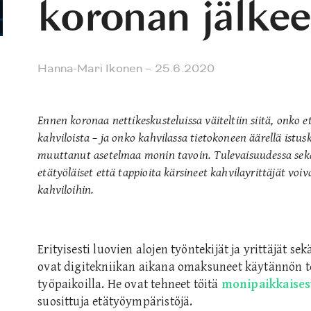
koronan jälke
Hanna-Mari Ikonen
– 25.6.2020
Ennen koronaa nettikeskusteluissa väiteltiin siitä, onko e
kahviloista – ja onko kahvilassa tietokoneen äärellä ist
muuttanut asetelmaa monin tavoin. Tulevaisuudessa sek
etätyöläiset että tappioita kärsineet kahvilayrittäjät voiv
kahviloihin.
Erityisesti luovien alojen työntekijät ja yrittäjät se
ovat digitekniikan aikana omaksuneet käytännön te
työpaikoilla. He ovat tehneet töitä
monipaikkaises
suosittuja etätyöympäristöjä.