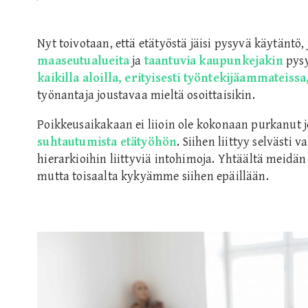
Nyt toivotaan, että etätyöstä jäisi pysyvä käytäntö, 
maaseutualueita
ja
taantuvia kaupunkejakin
pysy
kaikilla aloilla, erityisesti työntekijäammateiss
työnantaja joustavaa mieltä osoittaisikin.
Poikkeusaikakaan ei liioin ole kokonaan purkanut 
suhtautumista etätyöhön
. Siihen liittyy selvästi v
hierarkioihin liittyviä intohimoja. Yhtäältä meidä
mutta toisaalta kykyämme siihen epäillään.