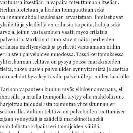
vastuussa itsestään ja vapaita toteuttamaan itseään.
Heihin luotetaan ja heidän toimijuuttaan sekä
valinnanmahdollisuuksiaan arvostetaan. Ihmiset ovat
yksilöitä ja yksilöillä on erilaisia tarpeita, haluja sekä
arvoja, joihin vastaaminen vaatii myös erilaisia
palveluita. Markkinat tunnistavat näitä perheiden
erilaisia mieltymyksiä ja pyrkivät vastaamaan niihin
erilaisten palveluiden muodossa. Tässä kertomuksessa
yhteiskunnan tehtävä on pysyä poissa markkinoiden
tieltä, tukea uusien palveluiden synnyttämistä ja asettaa
reunaehdot hyväksyttäville palveluille ja niiden laadulle.
Tarinan vapauteen kuuluu myös elinkeinonvapaus, eli
ihmisillä ja muilla toimijoilla täytyy olla mahdollisuus
harjoittaa taloudellista toimintaa yhteiskunnan eri
sektoreilla. Valtion tehtävä on palveluiden tuottamisen
sijaan synnyttää ja säädellä markkinoita sekä
mahdollistaa kilpailu eri toimijoiden välillä.