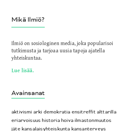
Mikä Ilmiö?
Ilmiö on sosiologinen media, joka popularisoi
tutkimusta ja tarjoaa uusia tapoja ajatella
yhteiskuntaa.
Lue lisää.
Avainsanat
aktivismi
arki
demokratia
ensitreffit alttarilla
eriarvoisuus
historia
hoiva
ilmastonmuutos
jäte
kansalaisyhteiskunta
kansanterveys