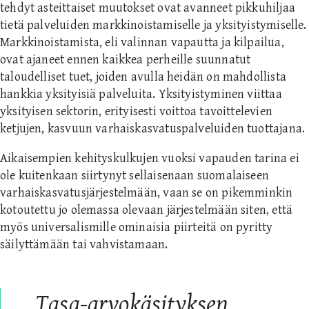
tehdyt asteittaiset muutokset ovat avanneet pikkuhiljaa
tietä palveluiden markkinoistamiselle ja yksityistymiselle.
Markkinoistamista, eli valinnan vapautta ja kilpailua,
ovat ajaneet ennen kaikkea perheille suunnatut
taloudelliset tuet, joiden avulla heidän on mahdollista
hankkia yksityisiä palveluita. Yksityistyminen viittaa
yksityisen sektorin, erityisesti voittoa tavoittelevien
ketjujen, kasvuun varhaiskasvatuspalveluiden tuottajana.
Aikaisempien kehityskulkujen vuoksi vapauden tarina ei
ole kuitenkaan siirtynyt sellaisenaan suomalaiseen
varhaiskasvatusjärjestelmään, vaan se on pikemminkin
kotoutettu jo olemassa olevaan järjestelmään siten, että
myös universalismille ominaisia piirteitä on pyritty
säilyttämään tai vahvistamaan.
Tasa-arvokäsityksen