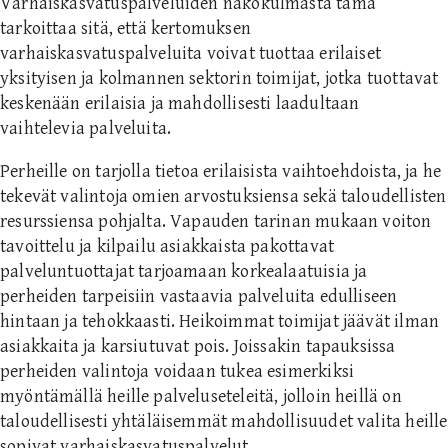
Varhaiskasvatuspalveluiden näkökulmasta tämä
tarkoittaa sitä, että kertomuksen
varhaiskasvatuspalveluita voivat tuottaa erilaiset
yksityisen ja kolmannen sektorin toimijat, jotka tuottavat
keskenään erilaisia ja mahdollisesti laadultaan
vaihtelevia palveluita.
Perheille on tarjolla tietoa erilaisista vaihtoehdoista, ja he
tekevät valintoja omien arvostuksiensa sekä taloudellisten
resurssiensa pohjalta. Vapauden tarinan mukaan voiton
tavoittelu ja kilpailu asiakkaista pakottavat
palveluntuottajat tarjoamaan korkealaatuisia ja
perheiden tarpeisiin vastaavia palveluita edulliseen
hintaan ja tehokkaasti. Heikoimmat toimijat jäävät ilman
asiakkaita ja karsiutuvat pois. Joissakin tapauksissa
perheiden valintoja voidaan tukea esimerkiksi
myöntämällä heille palveluseteleitä, jolloin heillä on
taloudellisesti yhtäläisemmät mahdollisuudet valita heille
sopivat varhaiskasvatuspalvelut.