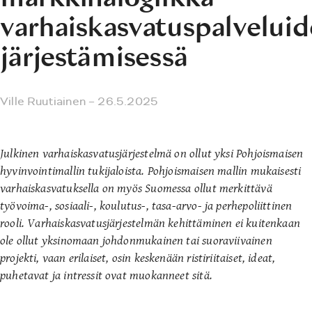
varhaiskasvatuspalvelui
järjestämisessä
Ville Ruutiainen
– 26.5.2025
Julkinen varhaiskasvatusjärjestelmä on ollut yksi Pohjoismaisen
hyvinvointimallin tukijaloista. Pohjoismaisen mallin mukaisesti
varhaiskasvatuksella on myös Suomessa ollut merkittävä
työvoima-, sosiaali-, koulutus-, tasa-arvo- ja perhepoliittinen
rooli. Varhaiskasvatusjärjestelmän kehittäminen ei kuitenkaan
ole ollut yksinomaan johdonmukainen tai suoraviivainen
projekti, vaan erilaiset, osin keskenään ristiriitaiset, ideat,
puhetavat ja intressit ovat muokanneet sitä.