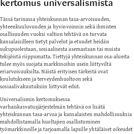
kertomus universalismista
Tässä tarinassa yhteiskunnan tasa-arvoisuuden,
yhteenkuuluvuuden ja hyvinvoinnin sekä ihmisten
osallisuuden vuoksi valtion tehtävä on turvata
kansalaisilleen tietyt palvelut ja etuudet heidän
sukupuolestaan, sosiaalisesta asemastaan tai muista
tekijöistä riippumatta. Tiettyjä yhteiskunnan osa-alueita
tulee myös suojata markkinoihin usein liittyviltä
eriarvoisuuksilta. Näistä erityisen tärkeitä ovat
koulutukseen ja terveydenhuoltoon sekä
sosiaalivakuutuksiin liittyvät edut.
Universalismin kertomuksessa
varhaiskasvatusjärjestelmän tehtävä on lisätä
yhteiskunnan tasa-arvoa ja kansalaisten mahdollisuuksia
mahdollistamalla huoltajien osallistuminen
työmarkkinoille ja tarjoamalla lapsille yhtäläiset oikeudet