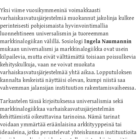
Yksi viime vuosikymmeninä voimakkaasti
varhaiskasvatusjärjestelmiä muokannut jakolinja kulkee
perinteisesti pohjoismaista hyvinvointimallia
luonnehtineen universalismin ja tuoreemman
markkinalogiikan välillä. Sosiologi
Ingela Naumannin
mukaan universalismi ja markkinalogiikka ovat usein
kilpailevia, mutta eivät välttämättä toisiaan poissulkevia
kehityskulkuja, vaan ne voivat muokata
varhaiskasvatusjärjestelmää yhtä aikaa. Lopputuloksen
kannalta keskeistä näyttäisi olevan, kumpi niistä saa
vahvemman jalansijan instituution rakentamisvaiheessa.
Tarkastelen tässä kirjoituksessa universalismia sekä
markkinalogiikkaa varhaiskasvatusjärjestelmän
kehittämistä oikeuttavina tarinoina. Nämä tarinat
voidaan ymmärtää eräänlaisina arkkityyppeinä tai
ideaaleina, jotka perustelevat yhteiskunnan instituutioita