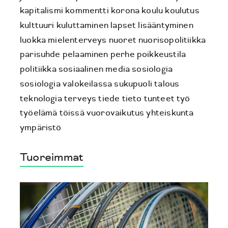
kapitalismi
kommentti
korona
koulu
koulutus
kulttuuri
kuluttaminen
lapset
lisääntyminen
luokka
mielenterveys
nuoret
nuorisopolitiikka
parisuhde
pelaaminen
perhe
poikkeustila
politiikka
sosiaalinen media
sosiologia
sosiologia valokeilassa
sukupuoli
talous
teknologia
terveys
tiede
tieto
tunteet
työ
työelämä
töissä
vuorovaikutus
yhteiskunta
ympäristö
Tuoreimmat