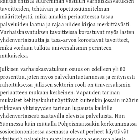
kantaa entistä suuremman vastuun varhaiskasvatuksen
tavoitteiden, tehtävän ja opetussuunnitelman
määrittelystä, mikä ainakin periaatteessa tasaa
palveluiden laatua ja rajaa niiden kirjoa merkittävästi.
Varhaiskasvatuksen tavoitteissa korostuvat myös lasten
yhdenvertaisuutta ja tasa-arvoa korostavat tavoitteet,
mikä voidaan tulkita universalismin perinteen
mukaiseksi.
Julkisen varhaiskasvatuksen osuus on edelleen yli 80
prosenttia, joten myös palveluntuotannossa ja erityisesti
rahoituksessa julkisen sektorin rooli on universalismin
periaatteen mukaan keskeinen. Vapauden tarinan
mukaiset kehityskulut näyttävät kuitenkin jossain määrin
rikkovan yhteisyyden tarinan lupausta kaikille
yhdenvertaisesti saatavilla olevista palveluista. Niin
Suomessa kuin muualla Pohjoismaissakin korkeammassa
sosioekonomisessa asemassa olevat perheet käyttävät
yksityisiä palveluita matalammassa asemassa olevia