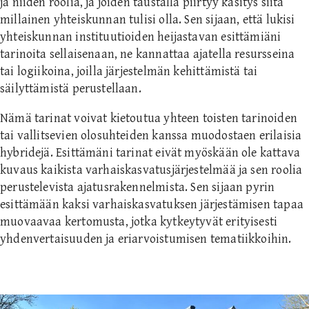
ja niiden roolia, ja joiden taustalla piirtyy käsitys siitä
millainen yhteiskunnan tulisi olla. Sen sijaan, että lukisi
yhteiskunnan instituutioiden heijastavan esittämiäni
tarinoita sellaisenaan, ne kannattaa ajatella resursseina
tai logiikoina, joilla järjestelmän kehittämistä tai
säilyttämistä perustellaan.
Nämä tarinat voivat kietoutua yhteen toisten tarinoiden
tai vallitsevien olosuhteiden kanssa muodostaen erilaisia
hybridejä. Esittämäni tarinat eivät myöskään ole kattava
kuvaus kaikista varhaiskasvatusjärjestelmää ja sen roolia
perustelevista ajatusrakennelmista. Sen sijaan pyrin
esittämään kaksi varhaiskasvatuksen järjestämisen tapaa
muovaavaa kertomusta, jotka kytkeytyvät erityisesti
yhdenvertaisuuden ja eriarvoistumisen tematiikkoihin.