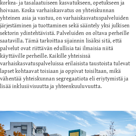
korkea- ja tasalaatuiseen kasvatukseen, opetukseen ja
hoivaan. Koska varhaiskasvatus on yhteiskunnan
yhteinen asia ja vastuu, on varhaiskasvatuspalveluiden
järjestäminen ja tuottaminen sekä sääntely yksi julkisen
sektorin ydintehtävistä. Palveluiden on oltava perheille
saatavilla. Tämä tarkoittaa sijainnin lisäksi sitä, että
palvelut ovat riittävän edullisia tai ilmaisia niitä
käyttäville perheille. Kaikille yhteisissä
varhaiskasvatuspalveluissa erilaisista taustoista tulevat
lapset kohtaavat toisiaan ja oppivat toisiltaan, mikä
vähentää yhteiskunnan segregaatiota eli eriytymistä ja
lisää inklusiivisuutta ja yhteenkuuluvuutta.