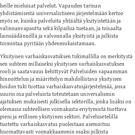
heille mieluisat palvelut. Vapauden tarinan
yhdistämisestä universalistiseen järjestelmään kertoo
myös se, kuinka palveluita yhtäältä yksityistetään ja
valinnanvapautta sekä kilpailua tuetaan, ja toisaalta
lainsäädännöllä ja valvonnalla yksityistä ja julkista
toimintaa pyritään yhdenmukaistamaan.
Yksityisen varhaiskasvatuksen tukimallilla on merkitystä
sen suhteen millaiseksi yksityisen varhaiskasvatuksen
rooli ja saatavauus kehittyvät Palveluiden vapaamman
hinnoittelun ja määrittelyn mahdollistava yksityisen
hoidon tuki tuottaa varhaiskasvatusjärjestelmää, jossa
suurin osa palveluista toteutetaan universalismin
ajatuksen mukaisesti julkisella sektorilla, jonka lisäksi on
olemassa suhteellisen voimakasta eriytymistä tuottava
pieni ja erillinen yksityinen sektori. Palvelusetelillä
tuotettu varhaiskasvatus puolestaan asemoituu
huomattavasti voimakkaammin osaksi julkista