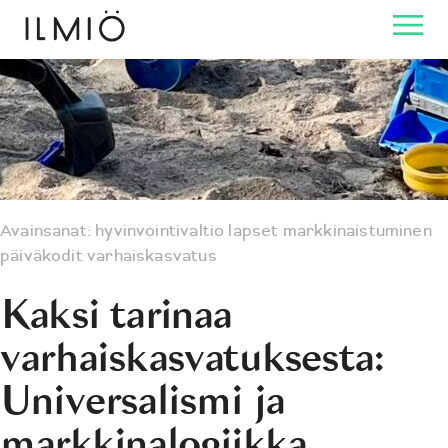
Avainsanat:
hyvinvointivaltio
lapset
markkinaistuminen
päiväkodit
varhaiskasvatus
Kaksi tarinaa
varhaiskasvatuksesta:
Universalismi ja
markkinalogiikka