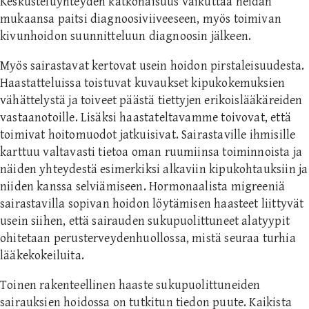
Keskusteluyhteyden katkonaisuus vaikuttaa heidän
mukaansa paitsi diagnoosiviiveeseen, myös toimivan
kivunhoidon suunnitteluun diagnoosin jälkeen.
Myös sairastavat kertovat usein hoidon pirstaleisuudesta.
Haastatteluissa toistuvat kuvaukset kipukokemuksien
vähättelystä ja toiveet päästä tiettyjen erikoislääkäreiden
vastaanotoille. Lisäksi haastateltavamme toivovat, että
toimivat hoitomuodot jatkuisivat. Sairastaville ihmisille
karttuu valtavasti tietoa oman ruumiinsa toiminnoista ja
näiden yhteydestä esimerkiksi alkaviin kipukohtauksiin ja
niiden kanssa selviämiseen. Hormonaalista migreeniä
sairastavilla sopivan hoidon löytämisen haasteet liittyvät
usein siihen, että sairauden sukupuolittuneet alatyypit
ohitetaan perusterveydenhuollossa, mistä seuraa turhia
lääkekokeiluita.
Toinen rakenteellinen haaste sukupuolittuneiden
sairauksien hoidossa on tutkitun tiedon puute. Kaikista