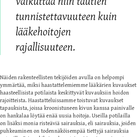
vaikuttaa niin tautien
tunnistettavuuteen kuin
lääkehoitojen
rajallisuuteen.
Näiden rakenteellisten tekijöiden avulla on helpompi
ymmärtää, miksi haastattelemiemme lääkärien kuvaukset
haasteellisista potilaista keskittyvät kuvauksiin hoidon
rajoitteista. Haastatteluissamme toistuvat kuvaukset
tapauksista, joissa kroonistuneen kivun kanssa painivalle
on hankalaa löytää enää uusia hoitoja. Useilla potilailla
on lisäksi monia risteäviä sairauksia, eli sairauksia, joiden
puhkeaminen on todennäköisempää tiettyjä sairauksia