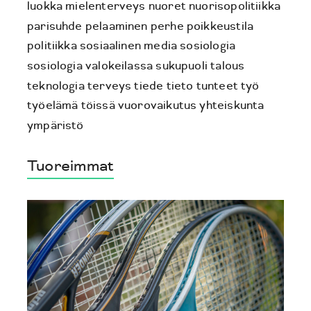
luokka
mielenterveys
nuoret
nuorisopolitiikka
parisuhde
pelaaminen
perhe
poikkeustila
politiikka
sosiaalinen media
sosiologia
sosiologia valokeilassa
sukupuoli
talous
teknologia
terveys
tiede
tieto
tunteet
työ
työelämä
töissä
vuorovaikutus
yhteiskunta
ympäristö
Tuoreimmat