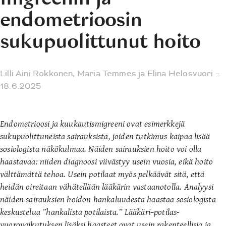
endometrioosin
sukupuolittunut hoito
Lilli Aini Rokkonen
,
Maria Temmes
ja
Elina Helosvuori
–
18.6.2025
Endometrioosi ja kuukautismigreeni ovat esimerkkejä
sukupuolittuneista sairauksista, joiden tutkimus kaipaa lisää
sosiologista näkökulmaa. Näiden sairauksien hoito voi olla
haastavaa: niiden diagnoosi viivästyy usein vuosia, eikä hoito
välttämättä tehoa. Usein potilaat myös pelkäävät sitä, että
heidän oireitaan vähätellään lääkärin vastaanotolla. Analyysi
näiden sairauksien hoidon hankaluudesta haastaa sosiologista
keskustelua ”hankalista potilaista.” Lääkäri
–
potilas-
vuorovaikutuksen lisäksi haasteet ovat usein rakenteellisia ja