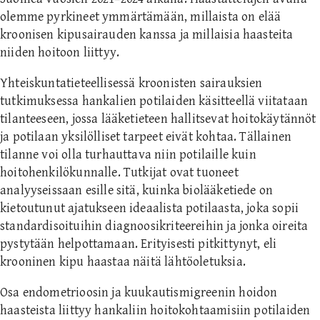
olemme pyrkineet ymmärtämään, millaista on elää
kroonisen kipusairauden kanssa ja millaisia haasteita
niiden hoitoon liittyy.
Yhteiskuntatieteellisessä kroonisten sairauksien
tutkimuksessa hankalien potilaiden käsitteellä viitataan
tilanteeseen, jossa lääketieteen hallitsevat hoitokäytännöt
ja potilaan yksilölliset tarpeet eivät kohtaa. Tällainen
tilanne voi olla turhauttava niin potilaille kuin
hoitohenkilökunnalle. Tutkijat ovat tuoneet
analyyseissaan esille sitä, kuinka biolääketiede on
kietoutunut ajatukseen ideaalista potilaasta, joka sopii
standardisoituihin diagnoosikriteereihin ja jonka oireita
pystytään helpottamaan. Erityisesti pitkittynyt, eli
krooninen kipu haastaa näitä lähtöoletuksia.
Osa endometrioosin ja kuukautismigreenin hoidon
haasteista liittyy hankaliin hoitokohtaamisiin potilaiden