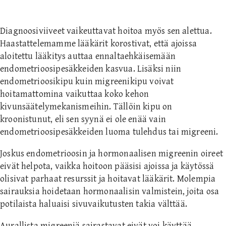
Diagnoosiviiveet vaikeuttavat hoitoa myös sen alettua.
Haastattelemamme lääkärit korostivat, että ajoissa
aloitettu lääkitys auttaa ennaltaehkäisemään
endometrioosipesäkkeiden kasvua. Lisäksi niin
endometrioosikipu kuin migreenikipu voivat
hoitamattomina vaikuttaa koko kehon
kivunsäätelymekanismeihin. Tällöin kipu on
kroonistunut, eli sen syynä ei ole enää vain
endometrioosipesäkkeiden luoma tulehdus tai migreeni.
Joskus endometrioosin ja hormonaalisen migreenin oireet
eivät helpota, vaikka hoitoon pääsisi ajoissa ja käytössä
olisivat parhaat resurssit ja hoitavat lääkärit. Molempia
sairauksia hoidetaan hormonaalisin valmistein, joita osa
potilaista haluaisi sivuvaikutusten takia välttää.
Aurallista migreeniä sairastavat eivät voi käyttää