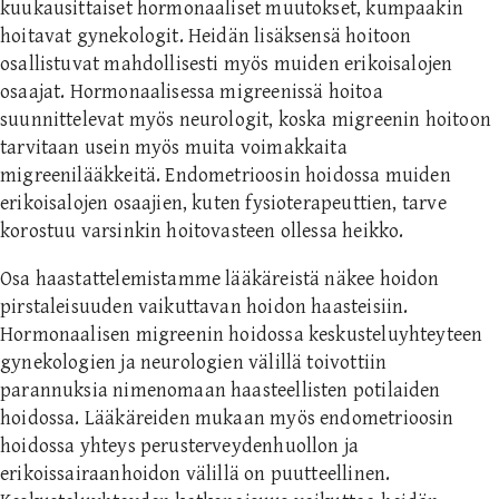
kuukausittaiset hormonaaliset muutokset, kumpaakin
hoitavat gynekologit. Heidän lisäksensä hoitoon
osallistuvat mahdollisesti myös muiden erikoisalojen
osaajat. Hormonaalisessa migreenissä hoitoa
suunnittelevat myös neurologit, koska migreenin hoitoon
tarvitaan usein myös muita voimakkaita
migreenilääkkeitä. Endometrioosin hoidossa muiden
erikoisalojen osaajien, kuten fysioterapeuttien, tarve
korostuu varsinkin hoitovasteen ollessa heikko.
Osa haastattelemistamme lääkäreistä näkee hoidon
pirstaleisuuden vaikuttavan hoidon haasteisiin.
Hormonaalisen migreenin hoidossa keskusteluyhteyteen
gynekologien ja neurologien välillä toivottiin
parannuksia nimenomaan haasteellisten potilaiden
hoidossa. Lääkäreiden mukaan myös endometrioosin
hoidossa yhteys perusterveydenhuollon ja
erikoissairaanhoidon välillä on puutteellinen.