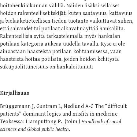
hoitohenkilökunnan välillä. Näiden lisäksi sellaiset
hoidon rakenteelliset tekijät, kuten saatavuus, kattavuus
ja biolääketieteellisen tiedon tuotanto vaikuttavat siihen,
että sairaudet tai potilaat alkavat näyttää hankalilta.
Rakenteellisia syitä tarkastelemalla myös hankalan
potilaan kategoria aukeaa uudella tavalla. Kyse ei ole
ainoastaan haasteista potilaan kohtaamisessa, vaan
haasteista hoitaa potilaita, joiden hoidon kehitystä
sukupuolittuneisuus on hankaloittanut.
Kirjallisuus
Brüggemann J, Guntram L, Nedlund A-C The “difficult
patients” dominant logics and misfits in medicine.
Teoksessa: Liamputtong P. (toim.)
Handbook of social
sciences and Global public health
.