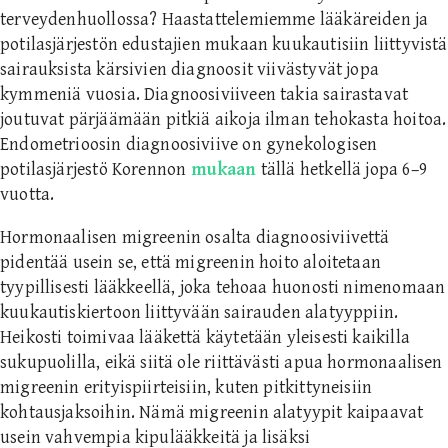
terveydenhuollossa? Haastattelemiemme lääkäreiden ja
potilasjärjestön edustajien mukaan kuukautisiin liittyvistä
sairauksista kärsivien diagnoosit viivästyvät jopa
kymmeniä vuosia. Diagnoosiviiveen takia sairastavat
joutuvat pärjäämään pitkiä aikoja ilman tehokasta hoitoa.
Endometrioosin diagnoosiviive on gynekologisen
potilasjärjestö Korennon
mukaan
tällä hetkellä jopa 6–9
vuotta.
Hormonaalisen migreenin osalta diagnoosiviivettä
pidentää usein se, että migreenin hoito aloitetaan
tyypillisesti lääkkeellä, joka tehoaa huonosti nimenomaan
kuukautiskiertoon liittyvään sairauden alatyyppiin.
Heikosti toimivaa lääkettä käytetään yleisesti kaikilla
sukupuolilla, eikä siitä ole riittävästi apua hormonaalisen
migreenin erityispiirteisiin, kuten pitkittyneisiin
kohtausjaksoihin. Nämä migreenin alatyypit kaipaavat
usein vahvempia kipulääkkeitä ja lisäksi