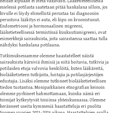
heidän kipuaan ei oteta vakavasti. Lääketieteellisessä
mielessä potilasta saatetaan pitää hankalana silloin, jos
kivulle ei löydy elimellistä perustaa tai diagnoosiin
perustuva lääkitys ei auta, eli kipu on kroonistunut.
Endometrioosi ja hormonaalinen migreeni,
lääketieteellisessä termistössä kuukautismigreeni, ovat
esimerkkejä sairauksista, joita sairastaessa saattaa tulla
nähdyksi hankalana potilaana.
Tutkimuksessamme olemme haastatelleet näistä
sairauksista kärsiviä ihmisiä ja niitä hoitavia, tutkivia ja
potilaiden etuja valvovia henkilöitä, kuten lääkäreitä,
biolääketieteen tutkijoita, hoitajia ja potilasjärjestöjen
edustajia. Lisäksi olemme tutkineet biolääketieteellisen
tiedon tuotantoa. Monipaikkaisen etnografian keinoin
olemme pyrkineet hahmottamaan, kuinka nämä eri
toimijat kytkeytyvät toisiinsa yhteiskunnassa. Olemme
keränneet useita kymmeniä haastatteluja eri puolita
Suomea vuosien 2021–2024 aikana. Haastattelujen avulla