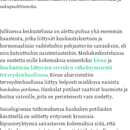
sukupuolittuneita.
Julkisessa keskustelussa on alettu puhua yhä enemmän
haasteista, jotka liittyvät kuukautiskiertoon ja
hormonaalisiin vaihteluihin pohjautuviin sairauksiin, eli
niin kutsuttuihin naistentauteihin. Mediakeskusteluissa
on nostettu esille kokemuksia esimerkiksi
kivun
ja
kuukautisiin liittyvien oireiden väheksymisestä
terveydenhuollossa
. Kivun aliarviointiin
terveydenhuollossa liittyy helposti mielikuva naisista
hankalina potilaina
. Hankalat potilaat vaativat huomiota ja
hoitoa vaivoille, joita on perinteisesti vain siedetty.
Sosiologisessa tutkimuksessa hankalien potilaiden
käsitteellä on selitetty erityisesti kroonisia
kipuoireyhtymiä sairastavien kokemuksia siitä, että