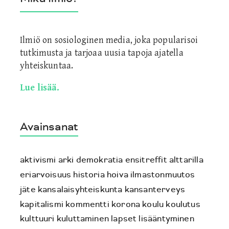
Ilmiö on sosiologinen media, joka popularisoi
tutkimusta ja tarjoaa uusia tapoja ajatella
yhteiskuntaa.
Lue lisää.
Avainsanat
aktivismi
arki
demokratia
ensitreffit alttarilla
eriarvoisuus
historia
hoiva
ilmastonmuutos
jäte
kansalaisyhteiskunta
kansanterveys
kapitalismi
kommentti
korona
koulu
koulutus
kulttuuri
kuluttaminen
lapset
lisääntyminen