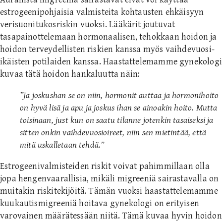
estrogeenipohjaisia valmisteita kohtausten ehkäisyyn
verisuonitukosriskin vuoksi. Lääkärit joutuvat
tasapainottelemaan hormonaalisen, tehokkaan hoidon ja
hoidon terveydellisten riskien kanssa myös vaihdevuosi-
ikäisten potilaiden kanssa. Haastattelemamme gynekologi
kuvaa tätä hoidon hankaluutta näin:
”Ja joskushan se on niin, hormonit auttaa ja hormonihoito
on hyvä lisä ja apu ja joskus ihan se ainoakin hoito. Mutta
toisinaan, just kun on saatu tilanne jotenkin tasaiseksi ja
sitten onkin vaihdevuosioireet, niin sen mietintää, että
mitä uskalletaan tehdä.”
Estrogeenivalmisteiden riskit voivat pahimmillaan olla
jopa hengenvaarallisia, mikäli migreeniä sairastavalla on
muitakin riskitekijöitä. Tämän vuoksi haastattelemamme
kuukautismigreeniä hoitava gynekologi on erityisen
varovainen määrätessään niitä. Tämä kuvaa hyvin hoidon