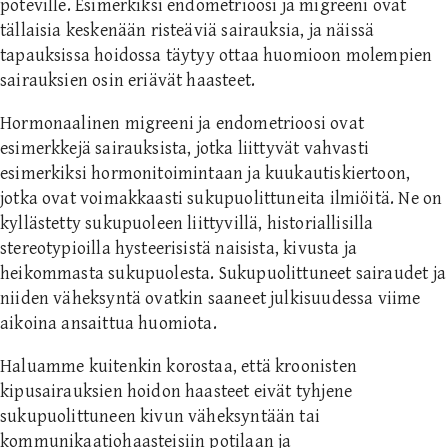
poteville. Esimerkiksi endometrioosi ja migreeni ovat
tällaisia keskenään risteäviä sairauksia, ja näissä
tapauksissa hoidossa täytyy ottaa huomioon molempien
sairauksien osin eriävät haasteet.
Hormonaalinen migreeni ja endometrioosi ovat
esimerkkejä sairauksista, jotka liittyvät vahvasti
esimerkiksi hormonitoimintaan ja kuukautiskiertoon,
jotka ovat voimakkaasti sukupuolittuneita ilmiöitä. Ne on
kyllästetty sukupuoleen liittyvillä, historiallisilla
stereotypioilla hysteerisistä naisista, kivusta ja
heikommasta sukupuolesta. Sukupuolittuneet sairaudet ja
niiden väheksyntä ovatkin saaneet julkisuudessa viime
aikoina ansaittua huomiota.
Haluamme kuitenkin korostaa, että kroonisten
kipusairauksien hoidon haasteet eivät tyhjene
sukupuolittuneen kivun väheksyntään tai
kommunikaatiohaasteisiin potilaan ja