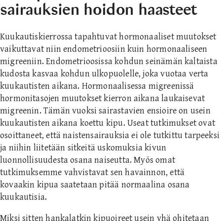
sairauksien hoidon haasteet
Kuukautiskierrossa tapahtuvat hormonaaliset muutokset
vaikuttavat niin endometrioosiin kuin hormonaaliseen
migreeniin. Endometrioosissa kohdun seinämän kaltaista
kudosta kasvaa kohdun ulkopuolelle, joka vuotaa verta
kuukautisten aikana. Hormonaalisessa migreenissä
hormonitasojen muutokset kierron aikana laukaisevat
migreenin. Tämän vuoksi sairastavien ensioire on usein
kuukautisten aikana koettu kipu. Useat tutkimukset ovat
osoittaneet, että naistensairauksia ei ole tutkittu tarpeeksi
ja niihin liitetään sitkeitä uskomuksia kivun
luonnollisuudesta osana naiseutta. Myös omat
tutkimuksemme vahvistavat sen havainnon, että
kovaakin kipua saatetaan pitää normaalina osana
kuukautisia.
Miksi sitten hankalatkin kipuoireet usein yhä ohitetaan