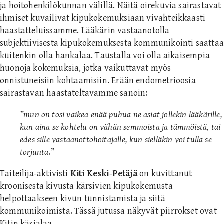
ja hoitohenkilökunnan välillä. Näitä oirekuvia sairastavat
ihmiset kuvailivat kipukokemuksiaan vivahteikkaasti
haastatteluissamme. Lääkärin vastaanotolla
subjektiivisesta kipukokemuksesta kommunikointi saattaa
kuitenkin olla hankalaa. Taustalla voi olla aikaisempia
huonoja kokemuksia, jotka vaikuttavat myös
onnistuneisiin kohtaamisiin. Erään endometrioosia
sairastavan haastateltavamme sanoin:
”mun on tosi vaikea enää puhua ne asiat jollekin lääkärille,
kun aina se kohtelu on vähän semmoista ja tämmöistä, tai
edes sille vastaanottohoitajalle, kun sielläkin voi tulla se
torjunta
.”
Taiteilija-aktivisti
Kiti Keski-Petäjä
on kuvittanut
kroonisesta kivusta kärsivien kipukokemusta
helpottaakseen kivun tunnistamista ja siitä
kommunikoimista. Tässä jutussa näkyvät piirrokset ovat
Kitin käsialaa.