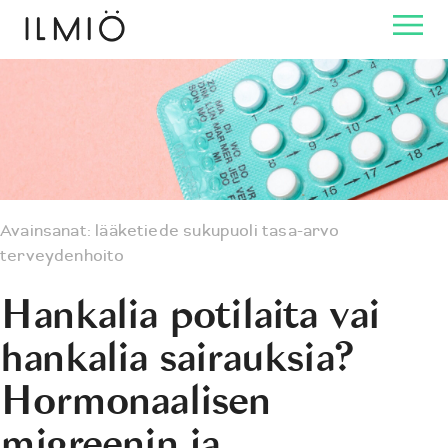
Avainsanat:
lääketiede
sukupuoli
tasa-arvo
terveydenhoito
Hankalia potilaita vai
hankalia sairauksia?
Hormonaalisen
migreenin ja