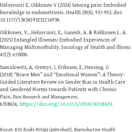
Helosvuori E, Oikkonen V (2024) Sensing pain: Embodied
knowledge in endometriosis. Health 28(6), 937-952. doi:
10.1177/13634593231214938.
Oikkonen, V., Helosvuori, E., Ganesh, A. & Rokkonen L. A.
(2025) Entangled Illnesses: Embodied Experiences of
Managing Multimorbidity. Sociology of Health and Illness
47(2): e70006.
Samulowitz, A, Gremyr, I, Eriksson, E, Hensing, G
(2018) “Brave Men” and “Emotional Women”: A Theory-
Guided Literature Review on Gender Bias in Health Care
and Gendered Norms towards Patients with Chronic
Pain.
Pain Research and Management
,
6358624,
https://doi.org/10.1155/2018/6358624
Kuvat: Kiti Keski-Petäjä (piirrokset), Reproductive Health