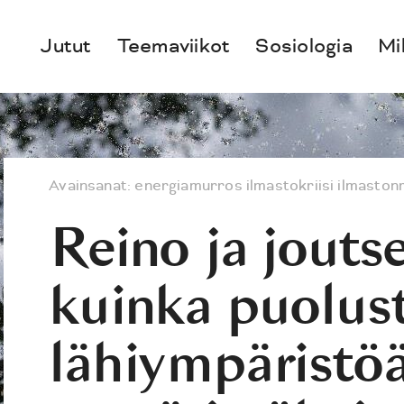
Jutut
Teemaviikot
Sosiologia
Mi
Avainsanat:
energiamurros
ilmastokriisi
ilmaston
Reino ja joutse
kuinka puolus
lähiympäristö