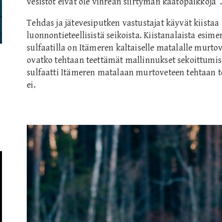
vesistöt eivät ole vihreän siirtymän kaatopaikkoja”
Tehdas ja jätevesiputken vastustajat käyvät kiistaa 
luonnontieteellisistä seikoista. Kiistanalaista esime
sulfaatilla on Itämeren kaltaiselle matalalle murtove
ovatko tehtaan teettämät mallinnukset sekoittumise
sulfaatti Itämeren matalaan murtoveteen tehtaan t
ei.