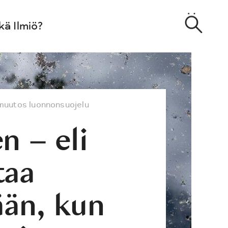
kä Ilmiö?
muutos
luonnonsuojelu
n – eli
taa
ään, kun