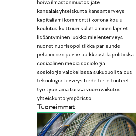
hoiva
ilmastonmuutos
jäte
kansalaisyhteiskunta
kansanterveys
kapitalismi
kommentti
korona
koulu
koulutus
kulttuuri
kuluttaminen
lapset
lisääntyminen
luokka
mielenterveys
nuoret
nuorisopolitiikka
parisuhde
pelaaminen
perhe
poikkeustila
politiikka
sosiaalinen media
sosiologia
sosiologia valokeilassa
sukupuoli
talous
teknologia
terveys
tiede
tieto
tunteet
työ
työelämä
töissä
vuorovaikutus
yhteiskunta
ympäristö
Tuoreimmat