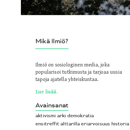
Mikä Ilmiö?
Ilmiö on sosiologinen media, joka
popularisoi tutkimusta ja tarjoaa uusia
tapoja ajatella yhteiskuntaa.
Lue lisää.
Avainsanat
aktivismi
arki
demokratia
ensitreffit alttarilla
eriarvoisuus
historia