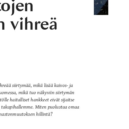
tojen
n vihreä
ihreää siirtymää, mikä lisää kaivos- ja
Suomessa, mikä tuo näkyviin siirtymän
tölle haitalliset hankkeet eivät sijaitse
le takapihallemme. Miten puolustaa omaa
lmastonmuutoksen hillintä?