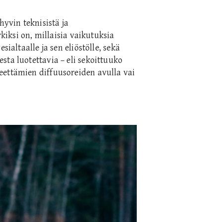
.
hyvin teknisistä ja
rkiksi on, millaisia vaikutuksia
sialtaalle ja sen eliöstölle, sekä
sta luotettavia – eli sekoittuuko
eettämien diffuusoreiden avulla vai