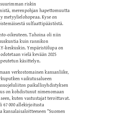
t suurimman riskin
tymistä, merenpohjan hapettomuutta
y metyylielohopeaa. Kyse on
stemäisestä sulfaattipäästöstä.
nto-oikeuteen. Tahoina oli niin
suuskuntia kuin rannikon
LY-keskuskin. Ympäristölupa on
ä odotetaan vielä kevään 2025
opeutetun käsittelyn.
amaan verkostomainen kansanliike,
purkuputken vaikutusalueen
suojeluliiton paikallisyhdistyksen
ustus on kohdistunut nimenomaan
seen, kuten vastustajat teroittavat.
 67 000 allekirjoitusta
sia kansalaisaloitteeseen ”Suomen