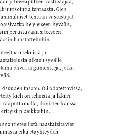
taan jätevesiputken vastustajaa,
t uutisointia tehtaasta. Olen
haminalaiset tehtaan vastustajat
toaisivatko he yleiseen hyvään,
siin perustuvaan siteeseen
äosin haastatteluihin.
teeltaan teknisiä ja
astattelusta alkaen syvälle
. Nämä olivat argumentteja, jotka
yvää.
lkisuuden tasoon. Oli odotettavissa,
etty kieli on teknistä ja lakiin
taa raaputtamalla, ihmisten kanssa
 erityisiin paikkoihin.
onnontieteellistä haastateltavien
Haminassa eikä etäyhteyden