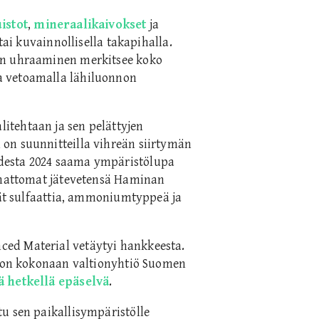
istot
,
mineraalikaivokset
ja
tai kuvainnollisella takapihalla.
on uhraaminen merkitsee koko
a vetoamalla lähiluonnon
itehtaan ja sen pelättyjen
on suunnitteilla vihreän siirtymän
desta 2024 saama ympäristölupa
tamattomat jätevetensä Haminan
ärät sulfaattia, ammoniumtyppeä ja
ed Material vetäytyi hankkeesta.
us on kokonaan valtionyhtiö Suomen
ä hetkellä epäselvä
.
u sen paikallisympäristölle