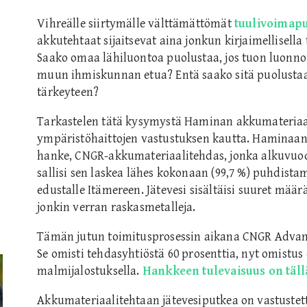
Vihreälle siirtymälle välttämättömät
tuulivoimapu
akkutehtaat sijaitsevat aina jonkun kirjaimellisella 
Saako omaa lähiluontoa puolustaa, jos tuon luonn
muun ihmiskunnan etua? Entä saako sitä puolusta
tärkeyteen?
Tarkastelen tätä kysymystä Haminan akkumateriaal
ympäristöhaittojen vastustuksen kautta. Haminaan 
hanke, CNGR-akkumateriaalitehdas, jonka alkuvuo
sallisi sen laskea lähes kokonaan (99,7 %) puhdis
edustalle Itämereen. Jätevesi sisältäisi suuret mä
jonkin verran raskasmetalleja.
Tämän jutun toimitusprosessin aikana CNGR Advanc
Se omisti tehdasyhtiöstä 60 prosenttia, nyt omist
malmijalostuksella.
Hankkeen tulevaisuus on täll
Akkumateriaalitehtaan jätevesiputkea on vastustett