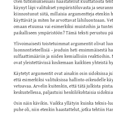
Olen tutkimuksessani haastatellut kuuttatoista teh
käynyt läpi valitukset ympäristöluvasta ja seurannu
kiinnostunut siitä, millaisia argumentteja etenkin 
käyttävät ja miten he arvottavat lähiluontoaan. Ve
omaan etuunsa vai esimerkiksi muistoihin ja tuntei
paikalliseen ympäristöön? Tämä teksti perustuu pä
Ylivoimaisesti toistetuimmat argumentit olivat luon
luonnontieteellisiä – jouduin heti ensimmäisestä ha
sulfaattimääriin ja niiden kemiallisiin reaktioihin
ovat yleistettävissä koskemaan kaikkien yhteistä h
Käytetyt argumentit ovat ainakin osin sidoksissa ju
että esimerkiksi valituksissa hallinto-oikeudelle käyt
vetoavaa. Arvelin kuitenkin, että tätä julkista pin
keskustellessa, paljastuisi henkilökohtaisia sidoksia
Osin näin kävikin. Vaikka yllätyin kuinka teknis-lu
puhe oli, niin etenkin haastattelut, jotka tehtiin 