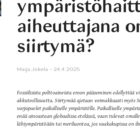
ympäristöhait
aiheuttajana o
siirtymä?
Maija Jokela
– 24.4.2025
Fossiilisista polttoaineista eroon pääseminen edellyttää v
akkuteollisuutta. Siirtymää ajetaan voimakkaasti myös 
varjopuolet paikalliselle ympäristölle. Paikalliselle ympäris
enää ainoastaan globaalissa etelässä, vaan tulevat omal
lähiympäristöään tai meriluontoa, jos vaakakupissa on i