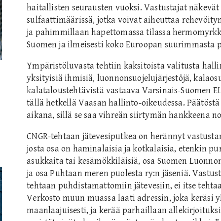
haitallisten seurausten vuoksi. Vastustajat näkevä
sulfaattimäärissä, jotka voivat aiheuttaa rehevöi
ja pahimmillaan hapettomassa tilassa hermomyrkk
Suomen ja ilmeisesti koko Euroopan suurimmasta pi
Ympäristöluvasta tehtiin kaksitoista valitusta halli
yksityisiä ihmisiä, luonnonsuojelujärjestöjä, kalao
kalataloustehtävistä vastaava Varsinais-Suomen E
tällä hetkellä Vaasan hallinto-oikeudessa. Päätöst
aikana, sillä se saa vihreän siirtymän hankkeena n
CNGR-tehtaan jätevesiputkea on herännyt vastust
josta osa on haminalaisia ja kotkalaisia, etenkin 
asukkaita tai kesämökkiläisiä, osa Suomen Luonnon
ja osa Puhtaan meren puolesta ry:n jäseniä. Vast
tehtaan puhdistamattomiin jätevesiin, ei itse tehtaa
Verkosto muun muassa laati adressin, joka keräsi yli
maanlaajuisesti, ja kerää parhaillaan allekirjoituk