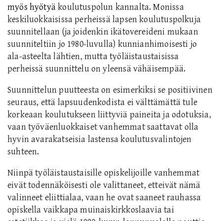
myös hyötyä
koulutuspolun kannalta. Monissa
keskiluokkaisissa perheissä lapsen koulutuspolkuja
suunnitellaan (ja joidenkin ikätovereideni mukaan
suunniteltiin jo 1980-luvulla) kunnianhimoisesti jo
ala-asteelta lähtien, mutta työläistaustaisissa
perheissä suunnittelu on yleensä vähäisempää
.
Suunnittelun puutteesta on esimerkiksi se positiivinen
seuraus, että lapsuudenkodista ei välttämättä tule
korkeaan koulutukseen liittyviä paineita ja odotuksia,
vaan työväenluokkaiset vanhemmat saattavat olla
hyvin avarakatseisia lastensa koulutusvalintojen
suhteen.
Niinpä työläistaustaisille opiskelijoille vanhemmat
eivät todennäköisesti ole valittaneet, etteivät nämä
valinneet eliittialaa, vaan he ovat saaneet rauhassa
opiskella vaikkapa muinaiskirkkoslaavia tai