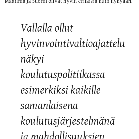
M
aailma ja Suomi olivat hyvin erilaisia kuin nykyään.
Vallalla ollut
hyvinvointivaltioajattelu
näkyi
koulutuspolitiikassa
esimerkiksi kaikille
samanlaisena
koulutusjärjestelmänä
ja mahdollisuuksien