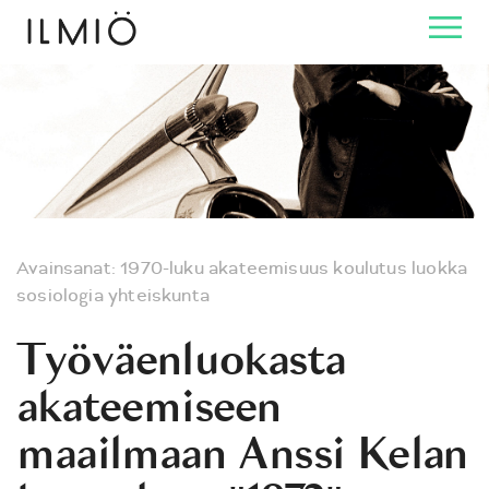
Avainsanat:
1970-luku
akateemisuus
koulutus
luokka
sosiologia
yhteiskunta
Työväenluokasta
akateemiseen
maailmaan Anssi Kelan