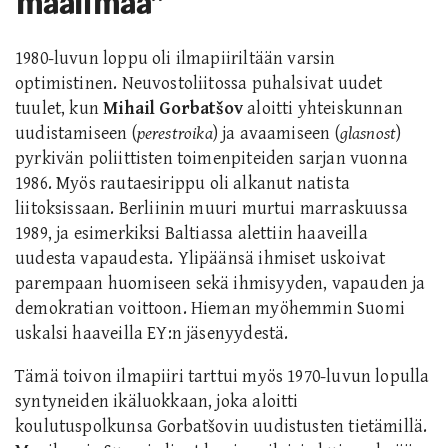
maailmaa”
1980-luvun loppu oli ilmapiiriltään varsin
optimistinen. Neuvostoliitossa puhalsivat uudet
tuulet, kun
Mihail
Gorbatšov
aloitti yhteiskunnan
uudistamiseen (
perestroika
) ja avaamiseen (
glasnost
)
pyrkivän poliittisten toimenpiteiden sarjan vuonna
1986.
M
yös rautaesirippu
oli alkanut
natista
liitoksissaan. Berliinin muuri murtui marraskuussa
1989, ja esimerkiksi Baltiassa alettiin haaveilla
uudesta vapaudesta. Ylipäänsä ihmiset uskoivat
parempaan huomiseen sekä ihmisyyden, vapauden ja
demokratian voittoon. Hieman myöhemmin Suomi
uskalsi haaveilla EY:n jäsenyydestä.
Tämä toivon ilmapiiri tarttui myös 1970-luvun lopulla
syntyneiden ikäluokkaan, joka aloitti
koulutuspolkunsa Gorbatšovin uudistusten tietämillä.