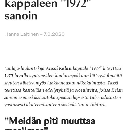
kappaleen "
1972"
sanoin
Hanna Laitinen
– 7.3.2023
Laulaja-lauluntekijä
Anssi Kelan
kappale
"
1972"
k
iteyttää
1970-luvulla
syntyneiden koulutuspolkuun liittyviä ilmiöitä
sivuten aihetta
myös luokkanousun näkökulmasta
. Tä
ssä
tekstissä
käsit
ellään
edellytyksiä ja olosuhteita, joissa Kelan
sanoin esimerkiksi autokauppiaan lapsesta tulee odotusten
vastaisesti akateemisuuteen sosiaalistunut tohtori
.
”
Meidän piti muuttaa