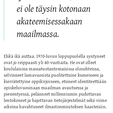
ei ole täysin kotonaan
akateemisessakaan
maailmassa.
Ehkä ikä auttaa. 1970-luvun loppupuolella syntyneet
ovat jo reippaasti yli 40-vuotiaita. He ovat olleet
koululaisina massatuotantomaisissa olosuhteissa,
selvinneet lamavuosista puolitettuine kumeineen ja
k
ierrätettyine
oppikirjoineen, etsineet identiteettiään
opiskeluvuosinaan maailman avautuessa ja
pienentyessä, pelänneet millenniumin pudottavan
lentokoneet ja hajottavan tietojärjestelmät sekä viime
aikoina havahtuneet ilmastonmuutoksen haasteisiin.