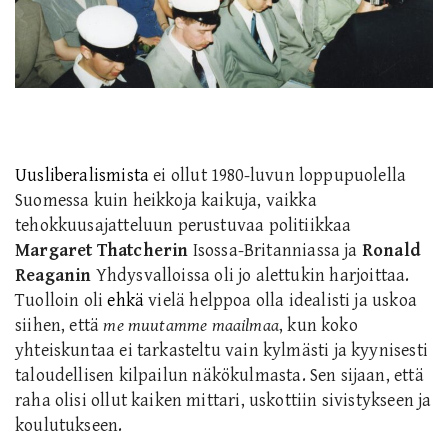
Uusliberalis
mista
ei ollut 1980-luvun loppupuolella
Suomessa kuin heikkoja kaikuja, vaikka
tehokkuusajatteluun perustuvaa politiikkaa
Margaret
Thatcherin
Isossa-Britanniassa ja
Ronald
Reaganin
Yhdysvalloissa oli jo alettu
kin
harjoittaa.
Tuolloin oli
ehkä
vielä helppoa olla idealisti ja uskoa
siihen, että
me muutamme maailmaa
,
kun
koko
yhteiskuntaa ei tarkasteltu vain kylmästi ja kyynisesti
taloud
ellisen
kilpailun näkökulmasta. S
en sijaan, että
raha olisi ollut kaiken mittari, u
skottiin sivistykseen ja
koulutukseen.