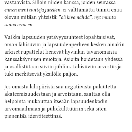
vastaavista. Silloin niiden kanssa, joiden seurassa
ennen meni tunteja jutellen
, ei välttämättä tunnu enää
olevan mitään yhteistä:
”oli kiva nähdä”, nyt muuta
sanoa osaa en
.
Vaikka lapsuuden ystävyy
ssuhteet
lopahtaisivat,
oman lähisuvun ja lapsuudenperheen kesken ainakin
arkiset rupattelut lienevät hyvinkin tavanomaisia
kanssakäymisen muotoja. Asioita hoidetaan yhdessä
ja osallistutaan suvun juhliin. Lähisuvun arvostus ja
tuki merkitsevät yksilölle paljon.
Jos omasta lähipiiristä saa negatiivista palautetta
akateemisuudestaan ja arvoistaan, saattaa olla
helpointa mukauttaa itseään lapsuudenkodin
arvomaailmaan ja puhekulttuuriin sekä siten
pienentää identiteettinsä.