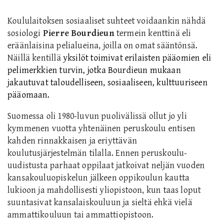
Koululaitoksen sosiaaliset suhteet voidaankin nähdä
sosiologi
Pierre Bourdieun
termein
kenttinä eli
eräänlaisina
pelialueina, joilla on omat sääntönsä.
Näillä kentillä
yksilöt toimivat erilaisten
pääomien eli
pelimerkkien turvin,
jotka Bourdieun mukaan
jakautuvat taloudelliseen, sosiaaliseen, kulttuuriseen
pääomaan.
Suomessa oli 1980-luvun puolivälissä ollut jo yli
kymmenen vuotta yhtenäinen peruskoulu entisen
kahden rinnakkaisen ja eriyttävän
koulutusjärjestelmän tilalla. Ennen peruskoulu-
uudistusta parhaat oppilaat jatkoivat neljän vuoden
kansakouluopiskelun jälkeen oppikoulun kautta
lukioon ja mahdollisesti yliopistoon, kun taas loput
suuntasivat kansalaiskouluun ja sieltä ehkä vielä
ammattikouluun tai ammattiopistoon.