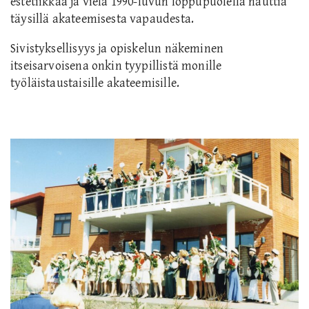
estetiikkaa ja vielä 1990-luvun loppupuolella nauttia
täysillä akateemisesta vapaudesta.
Sivistyksellisyys ja opiskelun näkeminen
itseisarvoisena onkin tyypillistä monille
työläistaustaisille akateemisille.