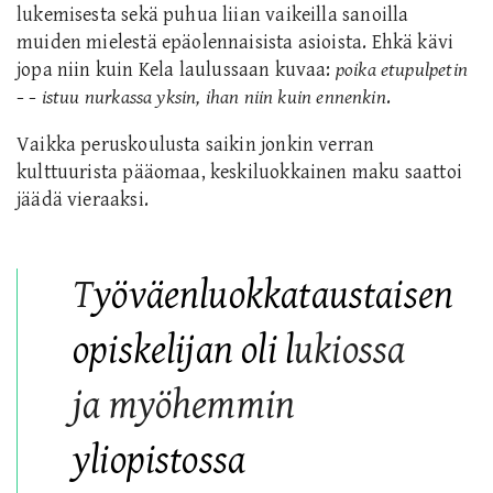
lukemisesta sekä puhua liian vaikeilla sanoilla
muiden mielestä epäolennaisista asioista. Ehkä kävi
jopa niin kui
n
Kela laulussaan kuvaa:
poika etupulpetin
− − istuu nurkassa yksin, ihan niin kuin ennenkin
.
Vaikka peruskoulusta saikin jonkin verran
kulttuurista pääomaa, keskiluokkainen maku saattoi
jäädä vieraaksi.
T
yöväenluokkataustaisen
opiskelijan oli l
ukiossa
ja myöhemmin
yliopistossa