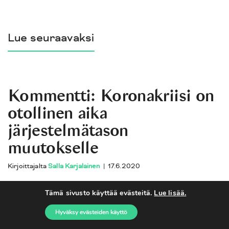
Lue seuraavaksi
Kommentti: Koronakriisi on
otollinen aika
järjestelmätason
muutokselle
Kirjoittajalta
Salla Karjalainen
|
17.6.2020
Tämä sivusto käyttää evästeitä.
Lue lisää.
Kommentti: Ilmastotaide voi
Hyväksy evästeiden käyttö
koskettaa ja ottaa samalla