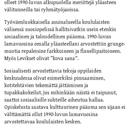
olleet 1990-luvun alkupuolella meriittejä yläasteen
välitunneilla tai ryhmätyöjaoissa.
Työväenluokkaisella asuinalueella
koululaisten
välisessä
suosiopelissä hallit
si
vat
kin
usein etenkin
sosiaalinen ja taloudellinen pääoma. 1990-luvun
lamavuosina omalla yläasteellani arvostettiin grunge-
muotia repaleisine farkkuineen ja flanellipaitoineen.
Myös Levikset olivat ”kova sana”.
Sosiaalisesti arvostettavia tekoja oppilaiden
keskuudessa olivat esimerkiksi pinnaaminen,
kotitehtävien tekemättä jättäminen ja
tupakkakokeilut. Jos mihinkään näistä ei taipunut,
saattoi sosiaalisille suhteille aiheutua hallaa.
Opiskelusta saatava kulttuurinen pääoma sen sijaan ei
välttämättä ollut 1990-luvun lamavuosina
arvostettavaa koulu
laisten kesken
.