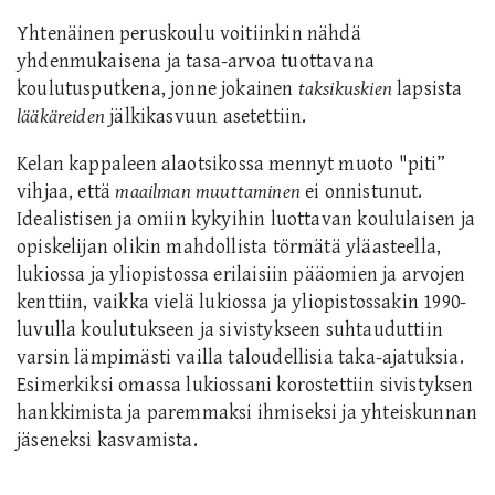
Yhtenäinen peruskoulu voitiinkin nähdä
yhdenmukaisena ja tasa-arvoa tuottavana
koulutusputkena, jonne jokainen
taksikuskien
lapsista
lääkäreiden
jälkikasvuun asetettiin.
Kelan kappaleen a
laotsikossa mennyt muoto "
piti”
vihjaa,
että
maailman muuttaminen
ei onnistunut.
Idealistisen ja omiin kykyihin luottavan koululaisen ja
opiskelijan olikin mahdollista törmätä yläasteella,
lukiossa ja yliopistossa erilaisiin
pääomien ja arvojen
kenttiin
, vaikka vielä lukiossa ja yliopistossakin 1990-
luvulla koulutukseen ja sivistykseen suhtauduttiin
varsin lämpimästi vailla taloudellisia taka-ajatuksia.
Esimerkiksi omassa lukiossani korostettiin sivistyksen
hankkimista ja paremmaksi ihmiseksi ja yhteiskunnan
jäseneksi kasvamista.