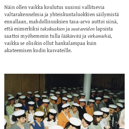
Näin ollen vaikka koulutus uusin
si
vallitsevia
valtarakennelmia ja yhteiskuntaluokkien säilymistä
ennallaan, mahdollisuuksien tasa-arvo autt
oi
siinä,
että esimerkiksi
taksikuskien
ja
suutareiden
lapsista
saattoi myöhemmin
tulla
lääkäreitä
ja
virkamiehiä
,
v
aikka se olisikin ollut
hankalampaa kuin
akateemisen kodin kasvateille
.