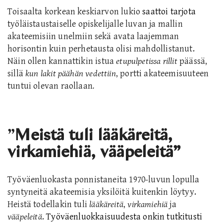
Toisaalta korkean keskiarvon lukio
saattoi tarjota
työläistaustaiselle opiskelijalle luvan ja mallin
akateemisiin unelmiin sekä avata laajemman
horisontin kuin
perhe
tausta olisi mahdollistanut.
Näin ollen kannatti
kin
istua
etupulpetissa rillit
päässä,
sillä
kun
lakit päähän vedettiin
, portti akateemisuuteen
tuntui olevan raollaan
.
”
Meistä tuli lääkäreitä,
virkamiehiä, vääpeleitä”
Työväenluokasta ponnistaneita 1970-luvun lopulla
syntyneitä akateemisia yksilöitä kuitenkin löytyy.
Heistä todellakin tuli
lääkäreitä
,
virkamiehiä
ja
vääpeleitä
.
Työväenluokkaisuudesta onkin tutkitusti