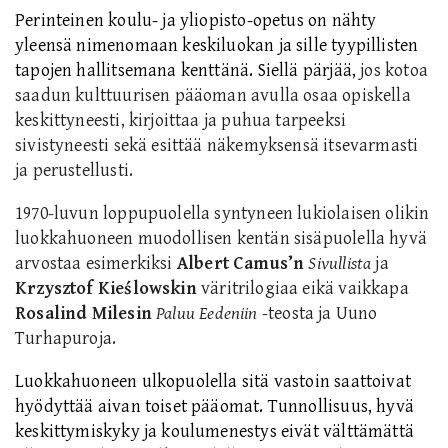
Perinteinen koulu- ja yliopisto-opetus on nähty
yleensä nimenomaan keskiluokan ja sille tyypillisten
tapojen hallitsemana kenttänä.
Siellä pärjää,
jos
kotoa
saadun kulttuurisen pääoman avulla osaa
opiskella
keskittyneesti, kirjoittaa ja puhua tarpeeksi
sivistyneesti sekä esittää näkemyksensä itsevarmasti
ja perustellusti.
1970-luvun loppupuolella syntyneen lukiolaisen olikin
luokkahuoneen muodollisen kentän sisäpuolella
hyvä
arvostaa esimerkiksi
Albert Camusʼn
Sivullista
ja
Krzysztof Kieślowskin
väritrilogiaa eikä vaikkapa
Rosalind Milesin
Paluu Eedeniin
-teosta ja Uuno
Turhapuroja.
Luokkahuoneen ulkopuolella
sitä vastoin saattoivat
hyödyttää aivan toiset pääomat.
T
unnollisuus, hyvä
keskittymiskyky ja koulumenestys eivät välttämättä