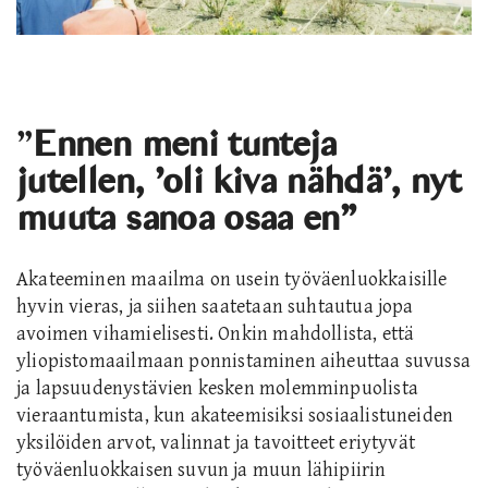
”
Ennen meni tunteja
jutellen, ’oli kiva nähdä’, nyt
muuta sanoa osaa en”
Akateeminen maailma on usein työväenluokkaisille
hyvin vieras, ja siihen saatetaan suhtautua jopa
avoimen vihamielisesti. Onkin mahdollista, että
yliopisto
maailmaan ponnistaminen aiheuttaa suvussa
ja lapsuudenystävien kesken molemminpuolista
vieraantumista, kun akateemisiksi sosiaalistuneiden
yksilöiden arvot, valinnat ja tavoitteet eriytyvät
työväenluokkaisen suvun ja muun lähipiirin