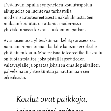
1970-luvun lopulla syntyneiden koulutuspolun
alkupuolta on luontevaa tarkastella
modernisaatioteoreettisesta näkökulmasta.
S
en
mukaan koulutus on ottanut
modernissa
yhteiskunnassa kirkon ja uskonnon paikan.
Avainasemassa yhteiskunnan kehitysprosessissa
nähdään nimenomaan kaikille kansankerroksille
yhtäläinen koulu. Modernisaatioteoreetiko
ille
koulu
on
tuotantolaito
s, joka
pistä
ä
lapset tiedon
valtaväylälle ja opasta
a
jokaisen omalle paikalleen
palvelemaan yhteiskuntaa ja nauttimaan sen
oikeuksista.
Koulut ovat paikkoja,