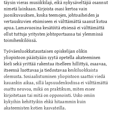
täysin vieras musiikkilaji, eikä nykysäveltäjiä osannut
nimetä lainkaan. Kirjoista osasi kertoa vain
juonikuvauksen, koska teemojen, johto
aiheiden
ja
vertauskuvien
etsimiseen ei välttämättä saanut kotoa
apua. Lamavuosina kesätöitä etsiessä ei välttämättä
ollut tuttuja yritysten johtoportaassa tai ylemmissä
toimihenkilöissä.
Työväenluokkataustaisen opiskelijan olikin
yliopistoon päästyään syytä opetella akateeminen
kieli
sekä
yrittää rakentaa itselleen hillittyä, osaavaa,
itseensä luottavaa ja tiedostavaa k
eskiluokkaista
olemusta. Sosiaalistuminen yliopistoon saattoi viedä
kauankin aikaa, sillä lapsuudenkodissa ei välttämättä
osattu neuvoa, mikä on praktikum, miten essee
kirjoitetaan tai mitä on opponointi. Usko omiin
kykyihin kehittyikin ehkä hitaammin kuin
akateemisten kotien kasvateilla.