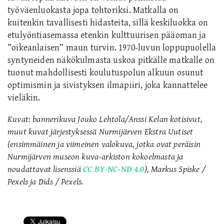
työväenluokasta jopa tohtoriksi. Matkalla on
kuitenkin tavallisesti hidasteita, sillä keskiluokka on
etulyöntiasemassa etenkin kulttuurisen pääoman
ja
”oikeanlaisen”
maun turvin.
1970-luvun loppupuolella
syntyneiden näkökulmasta uskoa pitkälle matkalle on
tuonut mahdollisesti koulutuspolun alkuun osunut
optimismin ja sivistyksen ilmapiiri, joka kannattelee
vieläkin.
Kuvat: bannerikuva Jouko Lehtola/Anssi Kelan kotisivut,
muut kuvat järjestyksessä Nurmijärven Ekstra Uutiset
(ensimmäinen ja viimeinen valokuva, jotka ovat peräisin
Nurmijärven museon kuva-arkiston kokoelmasta ja
noudattavat lisenssiä
CC BY-NC-ND 4.0
), Markus Spiske /
Pexels ja Dids / Pexels.