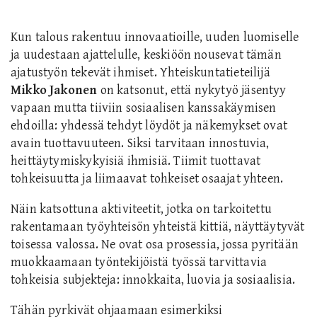
Kun talous rakentuu innovaatioille, uuden luomiselle
ja uudestaan ajattelulle, keskiöön nousevat tämän
ajatustyön tekevät ihmiset. Yhteiskuntatieteilijä
Mikko Jakonen
on katsonut, että nykytyö jäsentyy
vapaan mutta tiiviin sosiaalisen kanssakäymisen
ehdoilla: yhdessä tehdyt löydöt ja näkemykset ovat
avain tuottavuuteen. Siksi tarvitaan innostuvia,
heittäytymiskykyisiä ihmisiä. Tiimit tuottavat
tohkeisuutta ja liimaavat tohkeiset osaajat yhteen.
Näin katsottuna aktiviteetit, jotka on tarkoitettu
rakentamaan työyhteisön yhteistä kittiä, näyttäytyvät
toisessa valossa. Ne ovat osa prosessia, jossa pyritään
muokkaamaan työntekijöistä työssä tarvittavia
tohkeisia subjekteja: innokkaita, luovia ja sosiaalisia.
Tähän pyrkivät ohjaamaan esimerkiksi