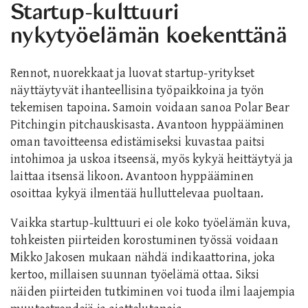
Startup-kulttuuri
nykytyöelämän koekenttänä
Rennot, nuorekkaat ja luovat startup-yritykset
näyttäytyvät ihanteellisina työpaikkoina ja työn
tekemisen tapoina. Samoin voidaan sanoa Polar Bear
Pitchingin pitchauskisasta. Avantoon hyppääminen
oman tavoitteensa edistämiseksi kuvastaa paitsi
intohimoa ja uskoa itseensä, myös kykyä heittäytyä ja
laittaa itsensä likoon. Avantoon hyppääminen
osoittaa kykyä ilmentää hulluttelevaa puoltaan.
Vaikka startup-kulttuuri ei ole koko työelämän kuva,
tohkeisten piirteiden korostuminen työssä voidaan
Mikko Jakosen mukaan nähdä indikaattorina, joka
kertoo, millaisen suunnan työelämä ottaa. Siksi
näiden piirteiden tutkiminen voi tuoda ilmi laajempia