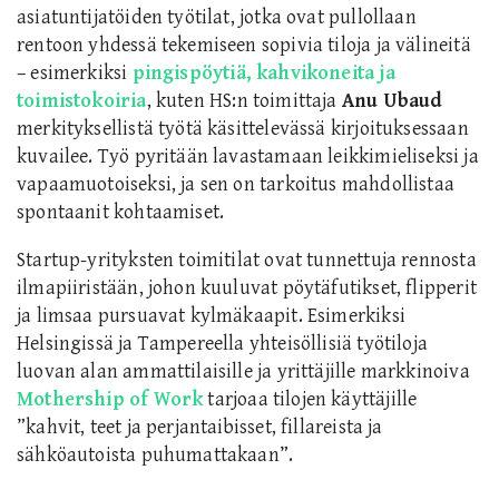
asiatuntijatöiden työtilat, jotka ovat pullollaan
rentoon yhdessä tekemiseen sopivia tiloja ja välineitä
– esimerkiksi
pingispöytiä, kahvikoneita ja
toimistokoiria
, kuten HS:n toimittaja
Anu Ubaud
merkityksellistä työtä käsittelevässä kirjoituksessaan
kuvailee. Työ pyritään lavastamaan leikkimieliseksi ja
vapaamuotoiseksi, ja sen on tarkoitus mahdollistaa
spontaanit kohtaamiset.
Startup-yrityksten toimitilat ovat tunnettuja rennosta
ilmapiiristään, johon kuuluvat pöytäfutikset, flipperit
ja limsaa pursuavat kylmäkaapit. Esimerkiksi
Helsingissä ja Tampereella yhteisöllisiä työtiloja
luovan alan ammattilaisille ja yrittäjille markkinoiva
Mothership of Work
tarjoaa tilojen käyttäjille
”kahvit, teet ja perjantaibisset, fillareista ja
sähköautoista puhumattakaan”.