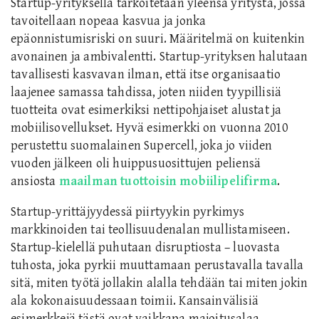
Startup-yrityksellä tarkoitetaan yleensä yritystä, jossa
tavoitellaan nopeaa kasvua ja jonka
epäonnistumisriski on suuri. Määritelmä on kuitenkin
avonainen ja ambivalentti. Startup-yrityksen halutaan
tavallisesti kasvavan ilman, että itse organisaatio
laajenee samassa tahdissa, joten niiden tyypillisiä
tuotteita ovat esimerkiksi nettipohjaiset alustat ja
mobiilisovellukset. Hyvä esimerkki on vuonna 2010
perustettu suomalainen Supercell, joka jo viiden
vuoden jälkeen oli huippusuosittujen peliensä
ansiosta
maailman tuottoisin mobiilipelifirma
.
Startup-yrittäjyydessä piirtyykin pyrkimys
markkinoiden tai teollisuudenalan mullistamiseen.
Startup-kielellä puhutaan disruptiosta – luovasta
tuhosta, joka pyrkii muuttamaan perustavalla tavalla
sitä, miten työtä jollakin alalla tehdään tai miten jokin
ala kokonaisuudessaan toimii. Kansainvälisiä
esimerkkejä tästä ovat vaikkapa majoitusalaa