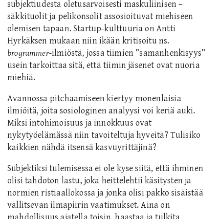
subjektiudesta oletusarvoisesti maskuliinisen –
säkkituolit ja pelikonsolit assosioituvat miehiseen
olemisen tapaan. Startup-kulttuuria on Antti
Hyrkäksen mukaan niin ikään kritisoitu ns.
brogrammer
-ilmiöstä, jossa tiimien ”samanhenkisyys”
usein tarkoittaa sitä, että tiimin jäsenet ovat nuoria
miehiä.
Avannossa pitchaamiseen kiertyy monenlaisia
ilmiöitä, joita sosiologinen analyysi voi keriä auki.
Miksi intohimoisuus ja innokkuus ovat
nykytyöelämässä niin tavoiteltuja hyveitä? Tulisiko
kaikkien nähdä itsensä kasvuyrittäjinä?
Subjektiksi tulemisessa ei ole kyse siitä, että ihminen
olisi tahdoton lastu, joka heittelehtii käsitysten ja
normien ristiaallokossa ja jonka olisi pakko sisäistää
vallitsevan ilmapiirin vaatimukset. Aina on
mahdollisuus ajatella toisin, haastaa ja tulkita