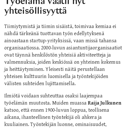
Työelämä vaatii nyt
yhteisöllisyyttä
Tiimiytymistä ja tiimin sisäistä, toimivaa kemiaa ei
nähdä tärkeänä tuottavan työn edellytyksenä
ainoastaan startup-yrityksissä, vaan missä tahansa
organisaatiossa. 2000-luvun asiantuntijaorganisaatiot
ovat täynnä henkilöstön yhteisiä aktiviteetteja ja
valmennuksia, joiden keskiössä on yhteinen kokemus
ja heittäytyminen. Yleisesti näitä perustellaan
yhteisen kulttuurin luomisella ja työntekijöiden
välisten suhteiden lujittamisella.
Ilmiötä voidaan suhteuttaa osaksi laajempaa
työelämän muutosta. Muiden muassa
Raija Julkunen
katsoo, että ennen 1900-luvun loppua, teollisena
aikana, ihanteellinen työntekijä oli ahkera ja
kuuliainen. Työntekijän luonne, ominaisuudet,