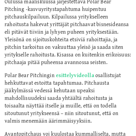
Oulussa maaliskuussa järjestettävä Polar Bear
Pitching -kasvuyritystapahtuma huipentuu
pitchauskilpailuun. Kilpailussa yritykselleen
rahoitusta hakevat yrittäjät pitchaavat bisnesideansa
eli pitävät tiiviin ja lyhyen puheen yrityksestään.
Yleisönä on sijoituskohteita etsiviä rahoittajia, ja
pitchin tarkoitus on vakuuttaa yleisö ja saada siten
yritykselle rahoitusta. Kisassa on kuitenkin erikoisuus:
pitchaaja pitää puheensa avannossa seisten.
Polar Bear Pitchingin
esittelyvideolla
osallistujat
hehkuttavat estoitta tapahtumaa. Pitchausta
jääkylmässä vedessä kehutaan upeaksi
mahdollisuudeksi saada yhtäältä rahoitusta ja
toisaalta näyttää itselle ja muille, että on todella
sitoutunut yritykseensä – niin sitoutunut, että on
valmis menemään äärimmäisyyksiin.
Avantopitchaus voi kuulostaa kummalliselta, mutta