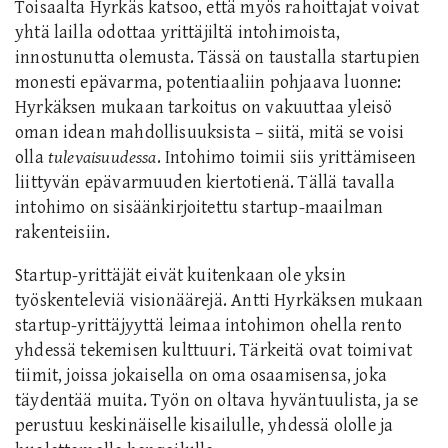
Toisaalta Hyrkäs katsoo, että myös rahoittajat voivat
yhtä lailla odottaa yrittäjiltä intohimoista,
innostunutta olemusta. Tässä on taustalla startupien
monesti epävarma, potentiaaliin pohjaava luonne:
Hyrkäksen mukaan tarkoitus on vakuuttaa yleisö
oman idean mahdollisuuksista – siitä, mitä se voisi
olla
tulevaisuudessa
. Intohimo toimii siis yrittämiseen
liittyvän epävarmuuden kiertotienä. Tällä tavalla
intohimo on sisäänkirjoitettu startup-maailman
rakenteisiin.
Startup-yrittäjät eivät kuitenkaan ole yksin
työskenteleviä visionäärejä. Antti Hyrkäksen mukaan
startup-yrittäjyyttä leimaa intohimon ohella rento
yhdessä tekemisen kulttuuri. Tärkeitä ovat toimivat
tiimit, joissa jokaisella on oma osaamisensa, joka
täydentää muita. Työn on oltava hyväntuulista, ja se
perustuu keskinäiselle kisailulle, yhdessä ololle ja