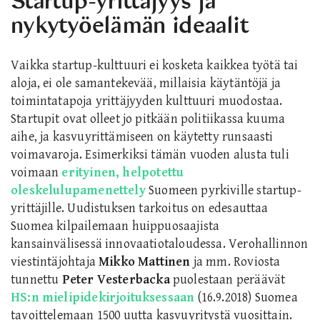
Startup-yrittäjyys ja
nykytyöelämän ideaalit
Vaikka startup-kulttuuri ei kosketa kaikkea työtä tai
aloja, ei ole samantekevää, millaisia käytäntöjä ja
toimintatapoja yrittäjyyden kulttuuri muodostaa.
Startupit ovat olleet jo pitkään politiikassa kuuma
aihe, ja kasvuyrittämiseen on käytetty runsaasti
voimavaroja. Esimerkiksi tämän vuoden alusta tuli
voimaan
erityinen, helpotettu
oleskelulupamenettely
Suomeen pyrkiville startup-
yrittäjille. Uudistuksen tarkoitus on edesauttaa
Suomea kilpailemaan huippuosaajista
kansainvälisessä innovaatiotaloudessa. Verohallinnon
viestintäjohtaja
Mikko Mattinen
ja mm. Roviosta
tunnettu
Peter Vesterbacka
puolestaan peräävät
HS:n mielipidekirjoituksessaan
(16.9.2018) Suomea
tavoittelemaan 1500 uutta kasvuyritystä vuosittain.