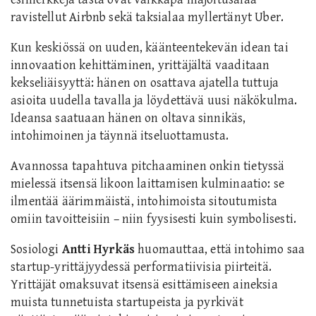
ravistellut Airbnb sekä taksialaa myllertänyt Uber.
Kun keskiössä on uuden, käänteentekevän idean tai
innovaation kehittäminen, yrittäjältä vaaditaan
kekseliäisyyttä: hänen on osattava ajatella tuttuja
asioita uudella tavalla ja löydettävä uusi näkökulma.
Ideansa saatuaan hänen on oltava sinnikäs,
intohimoinen ja täynnä itseluottamusta.
Avannossa tapahtuva pitchaaminen onkin tietyssä
mielessä itsensä likoon laittamisen kulminaatio: se
ilmentää äärimmäistä, intohimoista sitoutumista
omiin tavoitteisiin – niin fyysisesti kuin symbolisesti.
Sosiologi
Antti Hyrkäs
huomauttaa, että intohimo saa
startup-yrittäjyydessä performatiivisia piirteitä.
Yrittäjät omaksuvat itsensä esittämiseen aineksia
muista tunnetuista startupeista ja pyrkivät