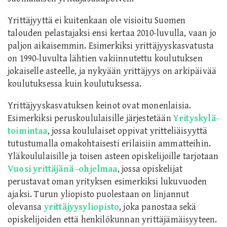
Yrittäjyyttä ei kuitenkaan ole visioitu Suomen
talouden pelastajaksi ensi kertaa 2010-luvulla, vaan jo
paljon aikaisemmin. Esimerkiksi yrittäjyyskasvatusta
on 1990-luvulta lähtien vakiinnutettu koulutuksen
jokaiselle asteelle, ja nykyään yrittäjyys on arkipäivää
koulutuksessa kuin koulutuksessa.
Yrittäjyyskasvatuksen keinot ovat monenlaisia.
Esimerkiksi peruskoululaisille järjestetään
Yrityskylä-
toimintaa
, jossa koululaiset oppivat yritteliäisyyttä
tutustumalla omakohtaisesti erilaisiin ammatteihin.
Yläkoululaisille ja toisen asteen opiskelijoille tarjotaan
Vuosi yrittäjänä -ohjelmaa
, jossa opiskelijat
perustavat oman yrityksen esimerkiksi lukuvuoden
ajaksi. Turun yliopisto puolestaan on linjannut
olevansa
yrittäjyysyliopisto
, joka panostaa sekä
opiskelijoiden että henkilökunnan yrittäjämäisyyteen.