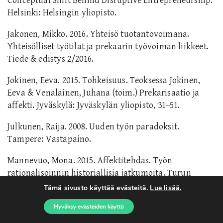
Conceptual Shift Behind Disruptive Entrepreneurship
.
Helsinki: Helsingin yliopisto.
Jakonen, Mikko. 2016. Yhteisö tuotantovoimana.
Yhteisölliset työtilat ja prekaarin työvoiman liikkeet.
Tiede & edistys 2/2016.
Jokinen, Eeva. 2015. Tohkeisuus. Teoksessa Jokinen,
Eeva & Venäläinen, Juhana (toim.) Prekarisaatio ja
affekti. Jyväskylä: Jyväskylän yliopisto, 31–51.
Julkunen, Raija. 2008. Uuden työn paradoksit.
Tampere: Vastapaino.
Mannevuo, Mona. 2015. Affektitehdas. Työn
rationalisoinnin historiallisia jatkumoita. Turun
yliopisto: Turku.
Tämä sivusto käyttää evästeitä.
Lue lisää.
Hyväksy evästeiden käyttö