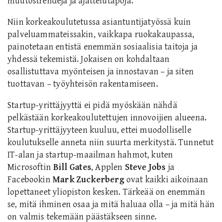
muutostrendejä ja ajattelutapoja.
Niin korkeakoulutetussa asiantuntijatyössä kuin
palveluammateissakin, vaikkapa ruokakaupassa,
painotetaan entistä enemmän sosiaalisia taitoja ja
yhdessä tekemistä. Jokaisen on kohdaltaan
osallistuttava myönteisen ja innostavan – ja siten
tuottavan – työyhteisön rakentamiseen.
Startup-yrittäjyyttä ei pidä myöskään nähdä
pelkästään korkeakoulutettujen innovoijien alueena.
Startup-yrittäjyyteen kuuluu, ettei muodolliselle
koulutukselle anneta niin suurta merkitystä. Tunnetut
IT-alan ja startup-maailman hahmot, kuten
Microsoftin
Bill Gates
, Applen
Steve Jobs
ja
Facebookin
Mark Zuckerberg
ovat kaikki aikoinaan
lopettaneet yliopiston kesken. Tärkeää on enemmän
se, mitä ihminen osaa ja mitä haluaa olla – ja mitä hän
on valmis tekemään päästäkseen sinne.