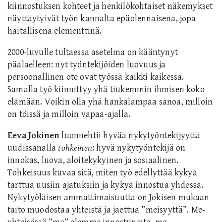
kiinnostuksen kohteet ja henkilökohtaiset näkemykset
näyttäytyivät työn kannalta epäolennaisena, jopa
haitallisena elementtinä.
2000-luvulle tultaessa asetelma on kääntynyt
päälaelleen: nyt työntekijöiden luovuus ja
persoonallinen ote ovat työssä kaikki kaikessa.
Samalla työ kiinnittyy yhä tiukemmin ihmisen koko
elämään. Voikin olla yhä hankalampaa sanoa, milloin
on töissä ja milloin vapaa-ajalla.
Eeva Jokinen
luonnehtii hyvää nykytyöntekijyyttä
uudissanalla
tohkeinen
: hyvä nykytyöntekijä on
innokas, luova, aloitekykyinen ja sosiaalinen.
Tohkeisuus kuvaa sitä, miten työ edellyttää kykyä
tarttua uusiin ajatuksiin ja kykyä innostua yhdessä.
Nykytyöläisen ammattimaisuutta on Jokisen mukaan
taito muodostaa yhteistä ja jaettua ”meisyyttä”. Me-