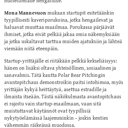
huolettomalle hengailulle.
Mona Mannevuon
mukaan startupit esitetäänkin
tyypillisesti kaveriporukoina, jotka hengailevat ja
haluavat muuttaa maailmaa. Porukassa pärjäävät
ihmiset, jotka eivät pelkää jakaa omia näkemyksiään
ja jotka uskaltavat tarttua muiden ajatuksiin ja lähteä
viemään niitä eteenpäin.
Startup-yrittäjälle ei riitäkään pelkkä kekseliäisyys:
hänen on lisäksi oltava yhteisöllinen, sosiaalinen ja
sanavalmis. Tätä kautta Polar Bear Pitchingin
avantopitchaus demonstroikin paitsi intohimoa, myös
yrittäjän kykyä heittäytyä, asettua estradille ja
ilmaista itseään. Tästä näkökulmasta avantopitchaus
ei rajoitu vain startup-maailmaan, vaan sitä
muistuttavat käytännöt ovat tyypillisiä
nykytyöelämässä laajemminkin – joskin kenties
vähemmän räikeässä muodossa.