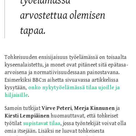
työelämässä
arvostettua olemisen
tapaa.
Tohkeisuuden ensisijaisuus työelämässä on toisaalta
kyseenalaistettu, ja monet ovat pitäneet sitä epätasa-
arvoisena ja normatiivisuudessaan painostavana.
Esimerkiksi BBC:n aihetta sivuavassa artikkelissa
kysytään,
onko nykytyöelämässä tilaa ujoille ja
hiljaisille
.
Samoin tutkijat
Virve Peteri
,
Merja Kinnunen
ja
Kirsti Lempiäinen
huomauttavat, että tohkeiset
työtilat
supistavat tilaa
, jossa työntekijät voivat olla
omia itsejään. Lisäksi ne luovat tohkeisesta