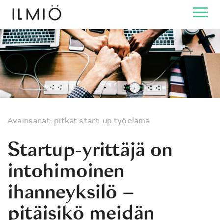
Avainsanat:
pitkät
start-up
työelämä
Startup-yrittäjä on
intohimoinen
ihanneyksilö –
pitäisikö meidän