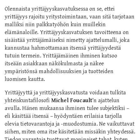
Olennaista yrittäjyyskasvatuksessa on se, ettei
yrittäjyys rajoitu yritystoimintaan, vaan sitä tarjotaan
malliksi niin palkkatyöhön kuin muillekin
elämänaloille. Yrittäjyyskasvatuksen tavoitteena on
sisäistää yrittäjämäiseksi nimetty ajattelumalli, joka
kannustaa hahmottamaan itsensä yrittäjyydestä
tutuin termein. Yrittäjämäinen ihminen katsoo
itseään asiakkaan näkökulmasta ja näkee
ympäristönsä mahdollisuuksien ja tuotteiden
luomisen kautta.
Yrittäjyyttä ja yrittäjyyskasvatusta voidaan tulkita
yhteiskuntafilosofi
Michel Foucault
’n ajattelun
avulla. Hänen mukaansa ihminen tulee subjektiksi –
eli käsittää itsensä – hyödyntäen erilaisia tarjolla
olevia tietovarantoja ja -muodostumia. Ne vaikuttavat
siihen, miten oma itse käsitetään missäkin yhteydessä.
Tiedon varantoja tuottavat moninaiset tahot, kuten