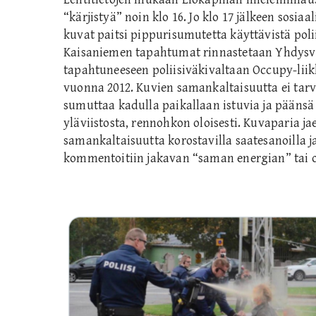
“kärjistyä” noin klo 16. Jo klo 17 jälkeen sosiaa
kuvat paitsi pippurisumutetta käyttävistä poli
Kaisaniemen tapahtumat rinnastetaan Yhdysva
tapahtuneeseen poliisiväkivaltaan Occupy-lii
vuonna 2012. Kuvien samankaltaisuutta ei tarv
sumuttaa kadulla paikallaan istuvia ja päänsä 
yläviistosta, rennohkon oloisesti. Kuvaparia jae
samankaltaisuutta korostavilla saatesanoilla j
kommentoitiin jakavan “saman energian” tai o