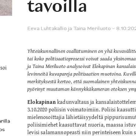
tavoilla
Eeva Luhtakallio
ja
Taina Meriluoto
– 8.10.20
Yhteiskunnallinen osallistuminen on yhä kuvavälitte
tai koko politisaatioprosessi voivat saada yksinoma
ja Taina Meriluoto analysoivat Elokapinan kansalai
soi
levinneitä kuvapareja politisaation muotoina. Kuvilla
merkityksestä kertoo, että suomalainen yhteiskunnal
pyörinyt muutaman kännykkäkameran otoksen ympä
Elokapinan
kadunvaltaus ja kansalaistottele
3.10.2020 poliisin voimatoimiin. Poliisi kaasutt
mielenosoittajia lähietäisyydeltä pippurisumut
rilla
poliisimiehet kaasuttavat nuoria, maassa istuv
os
levisi salamannopeasti niin perinteiseen kuin 