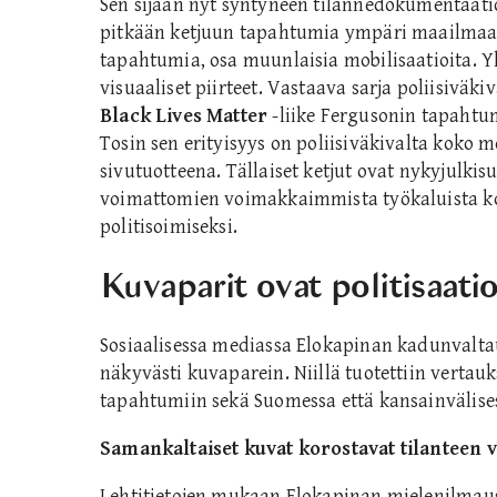
Sen sijaan nyt syntyneen tilannedokumentaatio
pitkään ketjuun tapahtumia ympäri maailmaa. 
tapahtumia, osa muunlaisia mobilisaatioita. Yh
visuaaliset piirteet. Vastaava sarja poliisiväk
Black Lives Matter
-liike Fergusonin tapahtu
Tosin sen erityisyys on poliisiväkivalta koko m
sivutuotteena. Tällaiset ketjut ovat nykyjulkis
voimattomien voimakkaimmista työkaluista ko
politisoimiseksi.
Kuvaparit ovat politisaati
Sosiaalisessa mediassa Elokapinan kadunvalta
näkyvästi kuvaparein. Niillä tuotettiin vertau
tapahtumiin sekä Suomessa että kansainvälises
Samankaltaiset kuvat korostavat tilanteen 
Lehtitietojen mukaan Elokapinan mielenilmaus