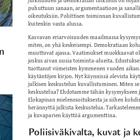
Julkisuuden ja demokratian tutkimus on nojann
puhuttuun sanaan, argumentaatioon ja sanallise
oikeutuksiin. Poliittisen toiminnan kuvallist
kuitenkin vasta alussa.
Kasvavan eriarvoisuuden maailmassa kysymys si
miten, on yhä keskeisempi. Demokratiaan kohd
n
muuttuvat ajassa. Vaatimukset muokkaavat ole
joskus aivan uusia toiminta-alueita. Edustukse
tuottanut viimeisten kymmenen vuoden aikana
käytäntöjen kirjon. Nyt käynnissä olevista käy
julkisen keskustelun kuvallistuminen. Miten se
keskustelua? Ehdotamme tähän kysymykseen jo
Elokapinan mielenosoituksesta ja siihen kohdi
herännyttä julkista keskustelua. Tarkastelemme
ja kuvaparien käyttöä argumenttina.
Poliisiväkivalta, kuvat ja 