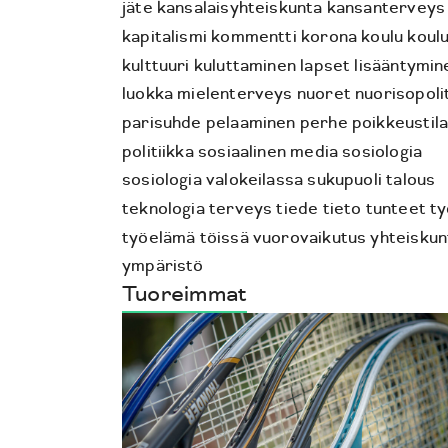
jäte
kansalaisyhteiskunta
kansanterveys
kapitalismi
kommentti
korona
koulu
koul
kulttuuri
kuluttaminen
lapset
lisääntymin
luokka
mielenterveys
nuoret
nuorisopoli
parisuhde
pelaaminen
perhe
poikkeustil
politiikka
sosiaalinen media
sosiologia
sosiologia valokeilassa
sukupuoli
talous
teknologia
terveys
tiede
tieto
tunteet
ty
työelämä
töissä
vuorovaikutus
yhteiskun
ympäristö
Tuoreimmat