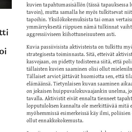
kuvien tapahtumasisällön (tässä tapauksessa lu
tavoin), mutta samalla he myös tulkitsevat nii
tapoihin. Yksilökokemuksista tai oman vertais
ymmärryksestä riippuen nämä tulkinnat vaihte
tti
aggressiiviseen kiihottuneisuuteen asti.
Kuvia passiivisista aktivisteista on tulkittu my
oi
strategisesta toiminnasta. Sitä, etteivät aktivi
kasvojaan, on pidetty todisteena siitä, että poli
tällaisten kuvien saaminen olisi ollut mielen
Tällaiset arviot jättävät huomiotta sen, että t
elämäänsä. Tietynlaisen kuvan saaminen aikaa
on jokaisen huippuvalokuvaajankin unelma, jo
tavalla. Aktivistit eivät ennalta tienneet tapa
lopputuloksen kannalta ole merkittävää mitä e
myöhemmissä esimerkeissä käy ilmi, poliisien o
ollut ennakkokokemusta.