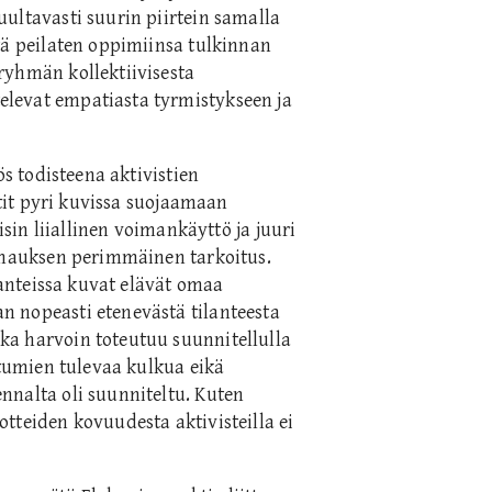
ultavasti suurin piirtein samalla
tä peilaten oppimiinsa tulkinnan
ryhmän kollektiivisesta
levat empatiasta tyrmistykseen ja
ös todisteena aktivistien
stit pyri kuvissa suojaamaan
isin liiallinen voimankäyttö ja juuri
ilmauksen perimmäinen tarkoitus.
ilanteissa kuvat elävät omaa
n nopeasti etenevästä tilanteesta
ka harvoin toteutuu suunnitellulla
htumien tulevaa kulkua eikä
nnalta oli suunniteltu. Kuten
tteiden kovuudesta aktivisteilla ei