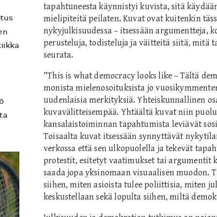
tapahtuneesta käynnistyi kuvista, sitä käydään 
utus
mielipiteitä peilaten. Kuvat ovat kuitenkin täs
nykyjulkisuudessa – itsessään argumentteja, ko
en
perusteluja, todisteluja ja väitteitä siitä, mitä t
tiikka
seurata.
a
”This is what democracy looks like – Tältä de
monista mielenosoituksista jo vuosikymmenten
uudenlaisia merkityksiä. Yhteiskunnallinen os
ö
kuvavälitteisempää. Yhtäältä kuvat niin puolu
ta
kansalaistoiminnan tapahtumista leviävät sosi
Toisaalta kuvat itsessään synnyttävät nykytilan
verkossa että sen ulkopuolella ja tekevät tapaht
protestit, esitetyt vaatimukset tai argumentit 
saada jopa yksinomaan visuaalisen muodon. Tä
siihen, miten asioista tulee poliittisia, miten 
keskustellaan sekä lopulta siihen, miltä demok