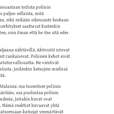
inoastaan todista poliisin
 paljon sellaista, mitä
an, eikä mikään oikeusaste koskaan
 merkitykset saattavat kuitenkin
en, osin ilman että he itse sitä edes
aljaana nähtävillä. Aktivistit istuvat
sit rankaisevat. Poliisien kehot eivät
atuturvallisuutta. Ne viestivät
alusta. Joidenkin katsojien mielissä
stä.
htalaisia: osa tuomitsee poliisin
ästään, osa puolustaa poliisin
udesta. Joitakin kuvat ovat
n. Nämä reaktiot kuvaavat yhtä
 katsoessaan katsojat ymmärtävät