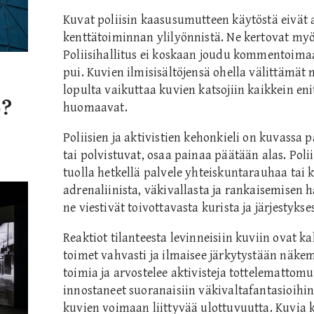
Kuvat poliisin kaasusumutteen käytöstä eivät a
kenttätoiminnan ylilyönnistä. Ne kertovat myös
Poliisihallitus ei koskaan joudu kommentoima
pui. Kuvien ilmisisältöjensä ohella välittämät
lopulta vaikuttaa kuvien katsojiin kaikkein enit
o?
huomaavat.
Poliisien ja aktivistien kehonkieli on kuvassa p
tai polvistuvat, osaa painaa päätään alas. Polii
tuolla hetkellä palvele yhteiskuntarauhaa tai k
adrenaliinista, väkivallasta ja rankaisemisen h
ne viestivät toivottavasta kurista ja järjestykse
Reaktiot tilanteesta levinneisiin kuviin ovat ka
toimet vahvasti ja ilmaisee järkytystään näkem
toimia ja arvostelee aktivisteja tottelemattomu
innostaneet suoranaisiin väkivaltafantasioihi
kuvien voimaan liittyvää ulottuvuutta. Kuvia