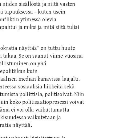
niiden sisällöstä ja niitä vasten
sä tapauksessa – kuten usein
nfliktin ytimessä olevia
apahtui ja miksi ja mitä siitä tulisi
mokratia näyttää” on tuttu huuto
 takaa. Se on saanut viime vuosina
allistuminen on yhä
epolitiikan kuin
aalisen median kanavissa laajalti.
teessa sosiaalisia liikkeitä sekä
umista poliittisia, politisoivat. Niin
kuin koko politisaatioprosessi voivat
mä ei voi olla vaikuttamatta
julkisuudessa vaikutetaan ja
ratia näyttää.