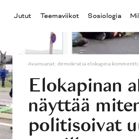
Jutut
Teemaviikot
Sosiologia
Mi
Avainsanat:
demokratia
elokapina
kommentti
Elokapinan a
näyttää mite
politisoivat u