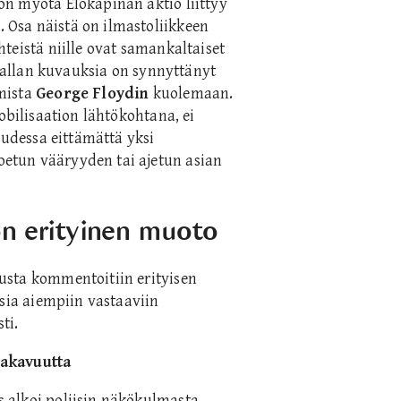
n myötä Elokapinan aktio liittyy
Osa näistä on ilmastoliikkeen
teistä niille ovat samankaltaiset
ivallan kuvauksia on synnyttänyt
mista
George Floydin
kuolemaan.
obilisaation lähtökohtana, ei
uudessa eittämättä yksi
etun vääryyden tai ajetun asian
on erityinen muoto
usta kommentoitiin erityisen
ksia aiempiin vastaaviin
ti.
vakavuutta
 alkoi poliisin näkökulmasta