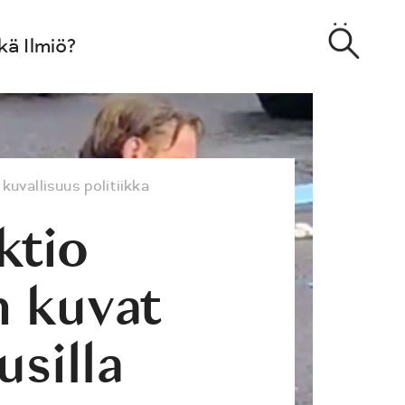
kä Ilmiö?
kuvallisuus
politiikka
ktio
n kuvat
usilla