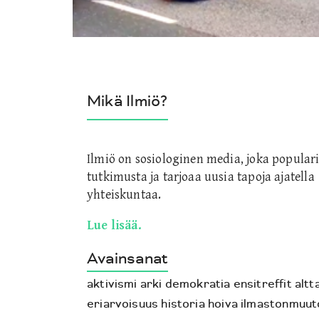
Mikä Ilmiö?
Ilmiö on sosiologinen media, joka populari
tutkimusta ja tarjoaa uusia tapoja ajatella
yhteiskuntaa.
Lue lisää.
Avainsanat
aktivismi
arki
demokratia
ensitreffit altta
eriarvoisuus
historia
hoiva
ilmastonmuut