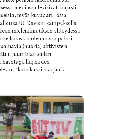
lisessa mediassa levisivät laajasti
iseista, myös kuvapari, jossa
lloissa UC Davisin kampuksella
kkeen mielenilmauksen yhteydessä
itse hakea: molemmissa poliisi
painavia (nuoria) aktivisteja
ttiin juuri tilanteiden
a hashtageilla; niiden
levan “kuin kaksi marjaa”.