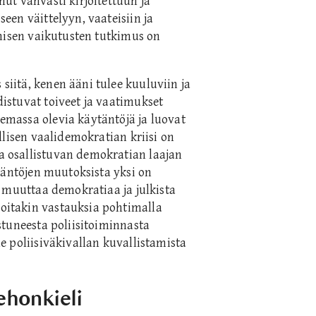
ut vahvasti kirjoitettuun ja
en väittelyyn, vaateisiin ja
umisen vaikutusten tutkimus on
itä, kenen ääni tulee kuuluviin ja
istuvat toiveet ja vaatimukset
massa olevia käytäntöjä ja luovat
llisen vaalidemokratian kriisi on
 osallistuvan demokratian laajan
täntöjen muutoksista yksi on
 muuttaa demokratiaa ja julkista
itakin vastauksia pohtimalla
stuneesta poliisitoiminnasta
 poliisiväkivallan kuvallistamista
kehonkieli