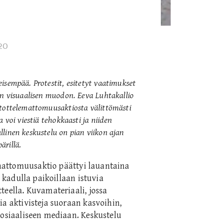
20
isempää. Protestit, esitetyt vaatimukset
an visuaalisen muodon. Eeva Luhtakallio
stottelemattomuusaktiosta välittömästi
 voi viestiä tehokkaasti ja niiden
linen keskustelu on pian viikon ajan
rillä.
mattomuusaktio päättyi lauantaina
i kadulla paikoillaan istuvia
teella. Kuvamateriaali, jossa
ia aktivisteja suoraan kasvoihin,
sosiaaliseen mediaan. Keskustelu