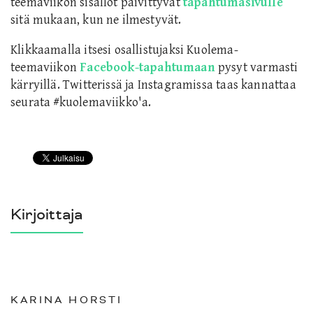
teemaviikon sisällöt päivittyvät
tapahtumasivulle
sitä mukaan, kun ne ilmestyvät.
Klikkaamalla itsesi osallistujaksi Kuolema-
teemaviikon
Facebook-tapahtumaan
pysyt varmasti
kärryillä. Twitterissä ja Instagramissa taas kannattaa
seurata #kuolemaviikko'a.
Kirjoittaja
KARINA HORSTI