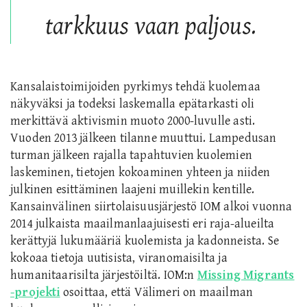
tarkkuus vaan paljous.
Kansalaistoimijoiden pyrkimys tehdä kuolemaa
näkyväksi ja todeksi laskemalla epätarkasti oli
merkittävä aktivismin muoto 2000-luvulle asti.
Vuoden 2013 jälkeen tilanne muuttui.
Lampedusan
turman jälkeen rajalla tapahtuvien kuolemien
laskeminen, tietojen kokoaminen yhteen ja niiden
julkinen esittäminen laajeni muillekin kentille.
Kansainvälinen siirtolaisuusjärjestö IOM alkoi vuonna
2014 julkaista maailmanlaajuisesti eri raja-alueilta
kerättyjä lukumääriä kuolemista ja kadonneista. Se
kokoaa tietoja uutisista, viranomaisilta ja
humanitaarisilta järjestöiltä. IOM:n
Missing Migrants
-projekti
osoittaa, että Välimeri on maailman