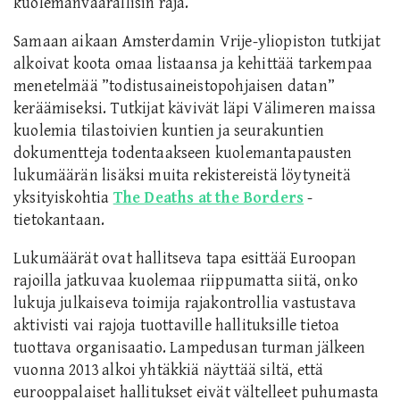
kuolemanvaarallisin raja.
Samaan aikaan Amsterdamin Vrije-yliopiston tutkijat
alkoivat koota omaa listaansa ja kehittää tarkempaa
menetelmää ”todistusaineistopohjaisen datan”
keräämiseksi. Tutkijat kävivät läpi Välimeren maissa
kuolemia tilastoivien kuntien ja seurakuntien
dokumentteja todentaakseen kuolemantapausten
lukumäärän lisäksi muita rekistereistä löytyneitä
yksityiskohtia
The Deaths at the Borders
-
tietokantaan.
Lukumäärät ovat hallitseva tapa esittää Euroopan
rajoilla jatkuvaa kuolemaa riippumatta siitä, onko
lukuja julkaiseva toimija rajakontrollia vastustava
aktivisti vai rajoja tuottaville hallituksille tietoa
tuottava organisaatio.
Lampedusan turman jälkeen
vuonna 2013 alkoi yhtäkkiä näyttää siltä, että
eurooppalaiset hallitukset eivät vältelleet puhumasta