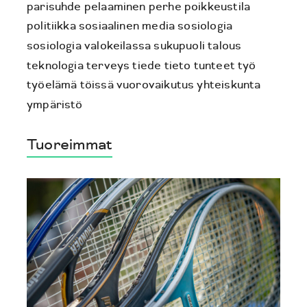
parisuhde
pelaaminen
perhe
poikkeustila
politiikka
sosiaalinen media
sosiologia
sosiologia valokeilassa
sukupuoli
talous
teknologia
terveys
tiede
tieto
tunteet
työ
työelämä
töissä
vuorovaikutus
yhteiskunta
ympäristö
Tuoreimmat