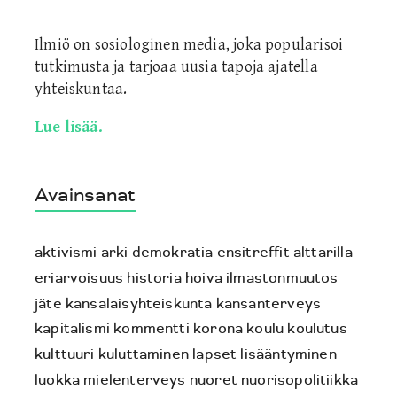
Ilmiö on sosiologinen media, joka popularisoi
tutkimusta ja tarjoaa uusia tapoja ajatella
yhteiskuntaa.
Lue lisää.
Avainsanat
aktivismi
arki
demokratia
ensitreffit alttarilla
eriarvoisuus
historia
hoiva
ilmastonmuutos
jäte
kansalaisyhteiskunta
kansanterveys
kapitalismi
kommentti
korona
koulu
koulutus
kulttuuri
kuluttaminen
lapset
lisääntyminen
luokka
mielenterveys
nuoret
nuorisopolitiikka