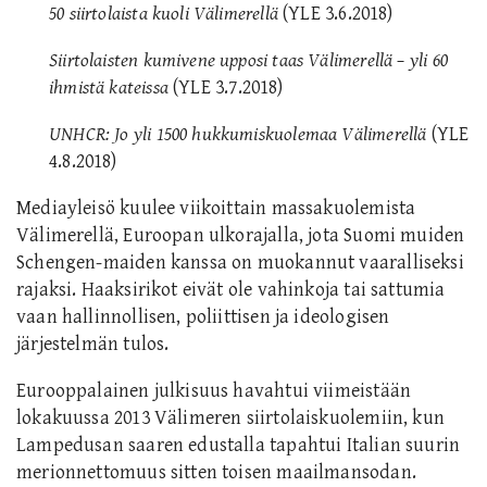
50 siirtolaista kuoli Välimerellä
(YLE 3.6.2018)
Siirtolaisten kumivene upposi taas Välimerellä – yli 60
ihmistä kateissa
(YLE 3.7.2018)
UNHCR: Jo yli 1500 hukkumiskuolemaa Välimerellä
(YLE
4.8.2018)
Mediayleisö kuulee viikoittain massakuolemista
Välimerellä, Euroopan ulkorajalla, jota Suomi muiden
Schengen-maiden kanssa on muokannut vaaralliseksi
rajaksi. Haaksirikot eivät ole vahinkoja tai sattumia
vaan hallinnollisen, poliittisen ja ideologisen
järjestelmän tulos.
Eurooppalainen julkisuus havahtui viimeistään
lokakuussa 2013 Välimeren siirtolaiskuolemiin, kun
Lampedusan saaren edustalla tapahtui Italian suurin
merionnettomuus sitten toisen maailmansodan.