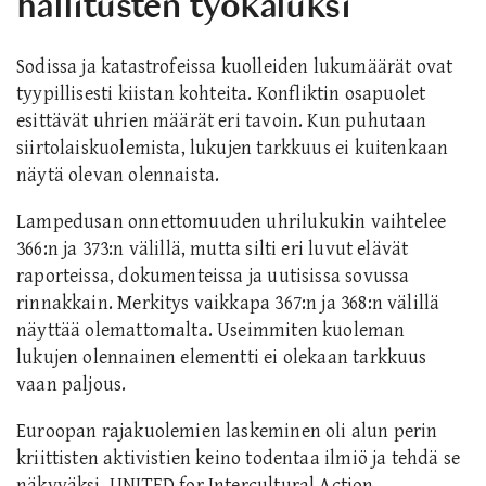
hallitusten työkaluksi
Sodissa ja katastrofeissa kuolleiden lukumäärät ovat
tyypillisesti kiistan kohteita. Konfliktin osapuolet
esittävät uhrien määrät eri tavoin. Kun puhutaan
siirtolaiskuolemista, lukujen tarkkuus ei kuitenkaan
näytä olevan olennaista.
Lampedusan onnettomuuden uhrilukukin vaihtelee
366:n ja 373:n välillä, mutta silti eri luvut elävät
raporteissa, dokumenteissa ja uutisissa sovussa
rinnakkain. Merkitys vaikkapa 367:n ja 368:n välillä
näyttää olemattomalta. Useimmiten kuoleman
lukujen olennainen elementti ei olekaan tarkkuus
vaan paljous.
Euroopan rajakuolemien laskeminen oli alun perin
kriittisten aktivistien keino todentaa ilmiö ja tehdä se
näkyväksi. UNITED for Intercultural Action -