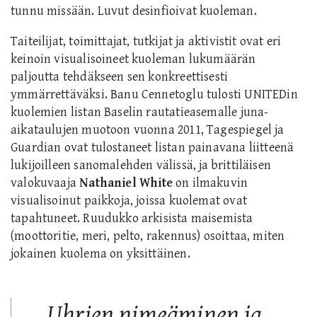
tunnu missään. Luvut desinfioivat kuoleman.
Taiteilijat, toimittajat, tutkijat ja aktivistit ovat eri
keinoin visualisoineet kuoleman lukumäärän
paljoutta tehdäkseen sen konkreettisesti
ymmärrettäväksi. Banu Cennetoglu tulosti UNITEDin
kuolemien listan Baselin rautatieasemalle juna-
aikataulujen muotoon vuonna 2011, Tagespiegel ja
Guardian ovat tulostaneet listan painavana liitteenä
lukijoilleen sanomalehden välissä, ja brittiläisen
valokuvaaja
Nathaniel White
on ilmakuvin
visualisoinut paikkoja, joissa kuolemat ovat
tapahtuneet. Ruudukko arkisista maisemista
(moottoritie, meri, pelto, rakennus) osoittaa, miten
jokainen kuolema on yksittäinen.
Uhrien nimeäminen ja