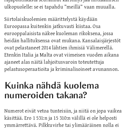
ulkopuolelle: se ei tapahdu ”meillä” vaan muualla.
Siirtolaiskuolemien määrittelystä käydään
Euroopassa kuitenkin jatkuvasti kiistaa. Osa
eurooppalaisista näkee kuoleman rikoksena, jossa
heidän hallituksensa ovat mukana. Kansalaisjärjestöt
ovat pelastaneet 2014 lähtien ihmisiä Välimerellä.
Etenkin Italia ja Malta ovat viimeisen vuoden aikana
ajaneet alas näitä lahjoitusvaroin toteutettuja
pelastusoperaatioita ja kriminalisoineet avunannon.
Kuinka nähdä kuolema
numeroiden takana?
Numerot eivät vetoa tunteisiin, ja niitä on jopa vaikea
käsittää. Ero 1 531:n ja 15 310:n välillä ei ole helposti
ymmärrettävä. Pilkkuvirhe tai ylimääräinen nolla ei