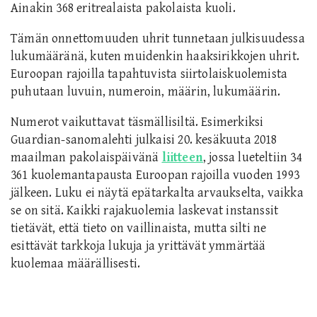
Ainakin 368 eritrealaista pakolaista kuoli.
Tämän onnettomuuden uhrit tunnetaan julkisuudessa
lukumääränä, kuten muidenkin haaksirikkojen uhrit.
Euroopan rajoilla tapahtuvista siirtolaiskuolemista
puhutaan luvuin, numeroin, määrin, lukumäärin.
Numerot vaikuttavat täsmällisiltä. Esimerkiksi
Guardian-sanomalehti julkaisi 20. kesäkuuta 2018
maailman pakolaispäivänä
liitteen
, jossa lueteltiin 34
361 kuolemantapausta Euroopan rajoilla vuoden 1993
jälkeen. Luku ei näytä epätarkalta arvaukselta, vaikka
se on sitä. Kaikki rajakuolemia laskevat instanssit
tietävät, että tieto on vaillinaista, mutta silti ne
esittävät tarkkoja lukuja ja yrittävät ymmärtää
kuolemaa määrällisesti.