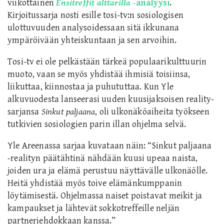
viikottainen
Ensitreffit alttarilla
-analyysi
.
Kirjoitussarja nosti esille tosi-tv:n sosiologisen
ulottuvuuden analysoidessaan sitä ikkunana
ympäröivään yhteiskuntaan ja sen arvoihin.
Tosi-tv ei ole pelkästään tärkeä populaarikulttuurin
muoto, vaan se myös yhdistää ihmisiä toisiinsa,
liikuttaa, kiinnostaa ja puhututtaa. Kun Yle
alkuvuodesta lanseerasi uuden kuusijaksoisen reality-
sarjansa
Sinkut paljaana
, oli ulkonäköaiheita työkseen
tutkivien sosiologien parin illan ohjelma selvä.
Yle Areenassa sarjaa kuvataan näin: “Sinkut paljaana
-realityn päätähtinä nähdään kuusi upeaa naista,
joiden ura ja elämä perustuu näyttävälle ulkonäölle.
Heitä yhdistää myös toive elämänkumppanin
löytämisestä. Ohjelmassa naiset poistavat meikit ja
kampaukset ja lähtevät sokkotreffeille neljän
partneriehdokkaan kanssa.”