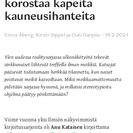
korostaa kapeita
kauneusihanteita
Erica Åberg
,
Kirsti Sippel
ja
Outi Sarpila
– 19.2.2021
Ylen uudessa realitysarjassa ulkonäkötyötä tekevät
sinkkunaiset lähtevät treffeille ilman meikkiä. Katsojat
pääsevät todistamaan herkkää tilannetta, kun naiset
poistavat meikit kasvoiltaan. Miksi meikkaamattomuutta
pidetään sarjassa hyveenä, ja millaisia stereotypioita
ohjelma päätyy pönkittämään?
Viime vuonna yksi Ilmiön näkyvimmistä
kirjoitussarjoista oli
Anu Kataisen
kirjoittama