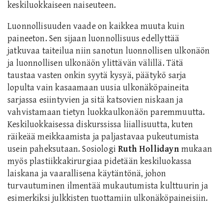
keskiluokkaiseen naiseuteen.
Luonnollisuuden vaade on kaikkea muuta kuin
paineeton. Sen sijaan luonnollisuus edellyttää
jatkuvaa taiteilua niin sanotun luonnollisen ulkonäön
ja luonnollisen ulkonäön ylittävän välillä. Tätä
taustaa vasten onkin syytä kysyä, päätykö sarja
lopulta vain kasaamaan uusia ulkonäköpaineita
sarjassa esiintyvien ja sitä katsovien niskaan ja
vahvistamaan tietyn luokkaulkonäön paremmuutta.
Keskiluokkaisessa diskurssissa liiallisuutta, kuten
räikeää meikkaamista ja paljastavaa pukeutumista
usein paheksutaan. Sosiologi
Ruth Hollidayn
mukaan
myös plastiikkakirurgiaa pidetään keskiluokassa
laiskana ja vaarallisena käytäntönä, johon
turvautuminen ilmentää mukautumista kulttuurin ja
esimerkiksi julkkisten tuottamiin ulkonäköpaineisiin.