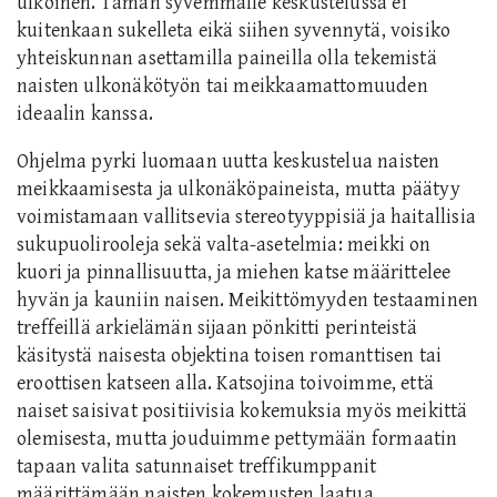
ulkoinen. Tämän syvemmälle keskustelussa ei
kuitenkaan sukelleta eikä siihen syvennytä, voisiko
yhteiskunnan asettamilla paineilla olla tekemistä
naisten ulkonäkötyön tai meikkaamattomuuden
ideaalin kanssa.
Ohjelma pyrki luomaan uutta keskustelua naisten
meikkaamisesta ja ulkonäköpaineista, mutta päätyy
voimistamaan vallitsevia stereotyyppisiä ja haitallisia
sukupuolirooleja sekä valta-asetelmia: meikki on
kuori ja pinnallisuutta, ja miehen katse määrittelee
hyvän ja kauniin naisen. Meikittömyyden testaaminen
treffeillä arkielämän sijaan pönkitti perinteistä
käsitystä naisesta objektina toisen romanttisen tai
eroottisen katseen alla. Katsojina toivoimme, että
naiset saisivat positiivisia kokemuksia myös meikittä
olemisesta, mutta jouduimme pettymään formaatin
tapaan valita satunnaiset treffikumppanit
määrittämään naisten kokemusten laatua.