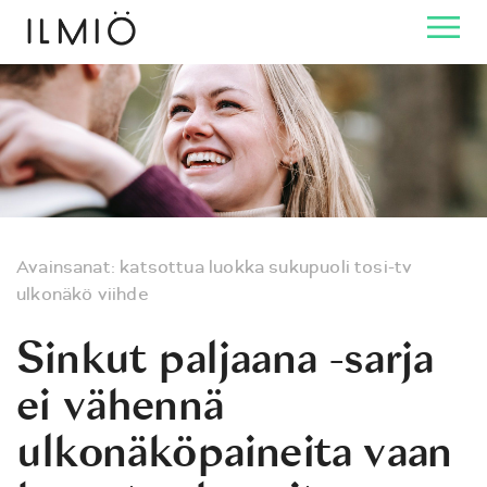
Avainsanat:
katsottua
luokka
sukupuoli
tosi-tv
ulkonäkö
viihde
Sinkut paljaana -sarja
ei vähennä
ulkonäköpaineita vaan