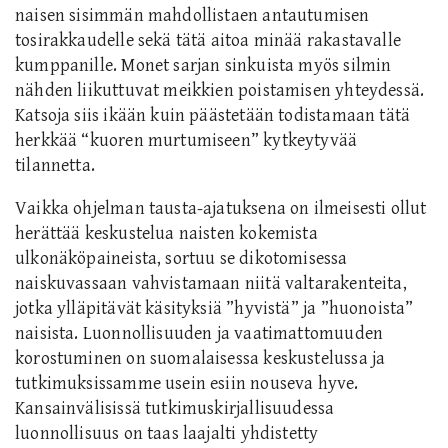
naisen sisimmän mahdollistaen antautumisen
tosirakkaudelle sekä tätä aitoa minää rakastavalle
kumppanille. Monet sarjan sinkuista myös silmin
nähden liikuttuvat meikkien poistamisen yhteydessä.
Katsoja siis ikään kuin päästetään todistamaan tätä
herkkää “kuoren murtumiseen” kytkeytyvää
tilannetta.
Vaikka ohjelman tausta-ajatuksena on ilmeisesti ollut
herättää keskustelua naisten kokemista
ulkonäköpaineista, sortuu se dikotomisessa
naiskuvassaan vahvistamaan niitä valtarakenteita,
jotka ylläpitävät käsityksiä ”hyvistä” ja ”huonoista”
naisista. Luonnollisuuden ja vaatimattomuuden
korostuminen on suomalaisessa keskustelussa ja
tutkimuksissamme usein esiin nouseva hyve.
Kansainvälisissä tutkimuskirjallisuudessa
luonnollisuus on taas laajalti yhdistetty