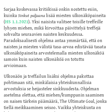
Sarjaa koskevassa kritiikissä onkin nostettu esiin,
kuinka
Sinkut paljaana
lisää miesten ulkonäköpaineita
(
HS 1.1.2021
). Yksi naisista valitsee toisille treffeille
lyhyen miehen, mikä kirvoittaa päivittelyä treffejä
sohvalta seuraavien naisten keskuudessa.
Paradoksaalisesti ohjelma antaa ymmärtää, että on
naisten ja miesten välistä tasa-arvoa edistävää tasata
ulkonäköpaineita arvostelemalla miesten ulkonäköä
samoin kuin naisten ulkonäköä on totuttu
arvioimaan.
Ulkonäön ja treffailun lisäksi ohjelma pakottaa
pohtimaan sitä, minkälaisia yhteiskunnallisia
arvostuksia se heijastelee sinkkuudesta. Ohjelman
asetelma olettaa, että miehen/kumppanin saaminen
on naisen tärkein päämäärä, The Ultimate Goal, jonka
tiellä meikkaaminen seisoo. Vaikka yhteiskunta on