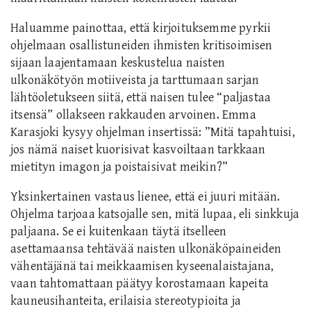
Haluamme painottaa, että kirjoituksemme pyrkii
ohjelmaan osallistuneiden ihmisten kritisoimisen
sijaan laajentamaan keskustelua naisten
ulkonäkötyön motiiveista ja tarttumaan sarjan
lähtöoletukseen siitä, että naisen tulee “paljastaa
itsensä” ollakseen rakkauden arvoinen. Emma
Karasjoki kysyy ohjelman insertissä: ”Mitä tapahtuisi,
jos nämä naiset kuorisivat kasvoiltaan tarkkaan
mietityn imagon ja poistaisivat meikin?”
Yksinkertainen vastaus lienee, että ei juuri mitään.
Ohjelma tarjoaa katsojalle sen, mitä lupaa, eli sinkkuja
paljaana. Se ei kuitenkaan täytä itselleen
asettamaansa tehtävää naisten ulkonäköpaineiden
vähentäjänä tai meikkaamisen kyseenalaistajana,
vaan tahtomattaan päätyy korostamaan kapeita
kauneusihanteita, erilaisia stereotypioita ja