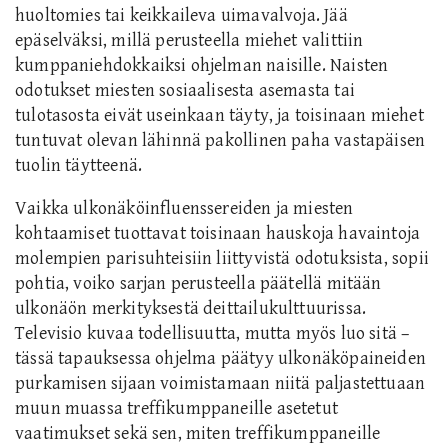
huoltomies tai keikkaileva uimavalvoja. Jää
epäselväksi, millä perusteella miehet valittiin
kumppaniehdokkaiksi ohjelman naisille. Naisten
odotukset miesten sosiaalisesta asemasta tai
tulotasosta eivät useinkaan täyty, ja toisinaan miehet
tuntuvat olevan lähinnä pakollinen paha vastapäisen
tuolin täytteenä.
Vaikka ulkonäköinfluenssereiden ja miesten
kohtaamiset tuottavat toisinaan hauskoja havaintoja
molempien parisuhteisiin liittyvistä odotuksista, sopii
pohtia, voiko sarjan perusteella päätellä mitään
ulkonäön merkityksestä deittailukulttuurissa.
Televisio kuvaa todellisuutta, mutta myös luo sitä –
tässä tapauksessa ohjelma päätyy ulkonäköpaineiden
purkamisen sijaan voimistamaan niitä paljastettuaan
muun muassa treffikumppaneille asetetut
vaatimukset sekä sen, miten treffikumppaneille