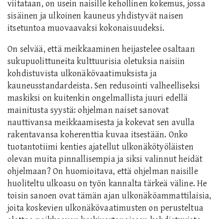
viitataan, on usein naisille kehollinen kokemus, jossa
sisäinen ja ulkoinen kauneus yhdistyvät naisen
itsetuntoa muovaavaksi kokonaisuudeksi.
On selvää, että meikkaaminen heijastelee osaltaan
sukupuolittuneita kulttuurisia oletuksia naisiin
kohdistuvista ulkonäkövaatimuksista ja
kauneusstandardeista. Sen redusointi valheelliseksi
maskiksi on kuitenkin ongelmallista juuri edellä
mainitusta syystä: ohjelman naiset sanovat
nauttivansa meikkaamisesta ja kokevat sen avulla
rakentavansa koherenttia kuvaa itsestään. Onko
tuotantotiimi kenties ajatellut ulkonäkötyöläisten
olevan muita pinnallisempia ja siksi valinnut heidät
ohjelmaan? On huomioitava, että ohjelman naisille
huoliteltu ulkoasu on työn kannalta tärkeä väline. He
toisin sanoen ovat tämän ajan ulkonäköammattilaisia,
joita koskevien ulkonäkövaatimusten on perusteltua