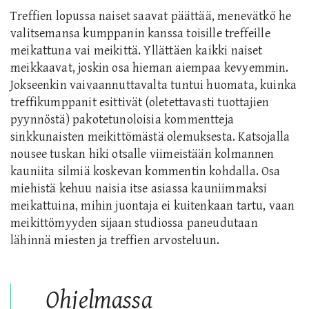
Treffien lopussa naiset saavat päättää, menevätkö he
valitsemansa kumppanin kanssa toisille treffeille
meikattuna vai meikittä. Yllättäen kaikki naiset
meikkaavat, joskin osa hieman aiempaa kevyemmin.
Jokseenkin vaivaannuttavalta tuntui huomata, kuinka
treffikumppanit esittivät (oletettavasti tuottajien
pyynnöstä) pakotetunoloisia kommentteja
sinkkunaisten meikittömästä olemuksesta. Katsojalla
nousee tuskan hiki otsalle viimeistään kolmannen
kauniita silmiä koskevan kommentin kohdalla. Osa
miehistä kehuu naisia itse asiassa kauniimmaksi
meikattuina, mihin juontaja ei kuitenkaan tartu, vaan
meikittömyyden sijaan studiossa paneudutaan
lähinnä miesten ja treffien arvosteluun.
Ohjelmassa