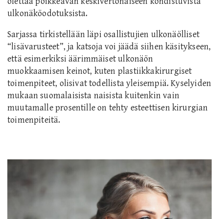
olettaa poikkeavan keskivertonaiseen kohdistuvista
ulkonäköodotuksista.
Sarjassa tirkistellään läpi osallistujien ulkonäölliset
“lisävarusteet”, ja katsoja voi jäädä siihen käsitykseen,
että esimerkiksi äärimmäiset ulkonäön
muokkaamisen keinot, kuten plastiikkakirurgiset
toimenpiteet, olisivat todellista yleisempiä. Kyselyiden
mukaan suomalaisista naisista kuitenkin vain
muutamalle prosentille on tehty esteettisen kirurgian
toimenpiteitä.