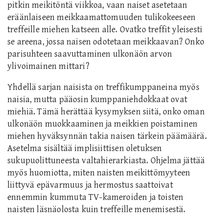
pitkin meikitöntä viikkoa, vaan naiset asetetaan
eräänlaiseen meikkaamattomuuden tulikokeeseen
treffeille miehen katseen alle. Ovatko treffit yleisesti
se areena, jossa naisen odotetaan meikkaavan? Onko
parisuhteen saavuttaminen ulkonäön arvon
ylivoimainen mittari?
Yhdellä sarjan naisista on treffikumppaneina myös
naisia, mutta pääosin kumppaniehdokkaat ovat
miehiä. Tämä herättää kysymyksen siitä, onko oman
ulkonäön muokkaaminen ja meikkien poistaminen
miehen hyväksynnän takia naisen tärkein päämäärä.
Asetelma sisältää implisiittisen oletuksen
sukupuolittuneesta valtahierarkiasta. Ohjelma jättää
myös huomiotta, miten naisten meikittömyyteen
liittyvä epävarmuus ja hermostus saattoivat
ennemmin kummuta TV-kameroiden ja toisten
naisten läsnäolosta kuin treffeille menemisestä.