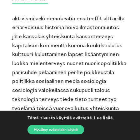
aktivismi
arki
demokratia
ensitreffit alttarilla
eriarvoisuus
historia
hoiva
ilmastonmuutos
jäte
kansalaisyhteiskunta
kansanterveys
kapitalismi
kommentti
korona
koulu
koulutus
kulttuuri
kuluttaminen
lapset
lisääntyminen
luokka
mielenterveys
nuoret
nuorisopolitiikka
parisuhde
pelaaminen
perhe
poikkeustila
politiikka
sosiaalinen media
sosiologia
sosiologia valokeilassa
sukupuoli
talous
teknologia
terveys
tiede
tieto
tunteet
työ
työelämä
töissä
vuorovaikutus
yhteiskunta
ympäristö
Tämä sivusto käyttää evästeitä.
Lue lisää.
Hyväksy evästeiden käyttö
Tuoreimmat