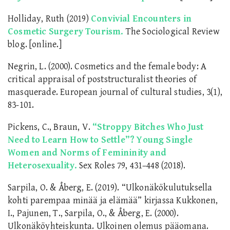
Holliday, Ruth (2019)
Convivial Encounters in
Cosmetic Surgery Tourism.
The Sociological Review
blog. [online.]
Negrin, L. (2000). Cosmetics and the female body: A
critical appraisal of poststructuralist theories of
masquerade. European journal of cultural studies, 3(1),
83-101.
Pickens, C., Braun, V.
“Stroppy Bitches Who Just
Need to Learn How to Settle”? Young Single
Women and Norms of Femininity and
Heterosexuality.
Sex Roles 79, 431–448 (2018).
Sarpila, O. & Åberg, E. (2019). “Ulkonäkökulutuksella
kohti parempaa minää ja elämää” kirjassa Kukkonen,
I., Pajunen, T., Sarpila, O., & Åberg, E. (2000).
Ulkonäköyhteiskunta. Ulkoinen olemus pääomana.