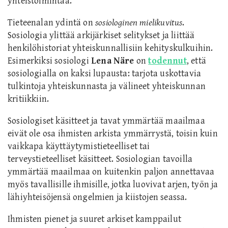
yhteistoimintaa.
Tieteenalan ydintä on
sosiologinen mielikuvitus
.
Sosiologia ylittää arkijärkiset selitykset ja liittää
henkilöhistoriat yhteiskunnallisiin kehityskulkuihin.
Esimerkiksi sosiologi
Lena Näre
on
todennut
, että
sosiologialla on kaksi lupausta: tarjota uskottavia
tulkintoja yhteiskunnasta ja välineet yhteiskunnan
kritiikkiin.
Sosiologiset käsitteet ja tavat ymmärtää maailmaa
eivät ole osa ihmisten arkista ymmärrystä, toisin kuin
vaikkapa käyttäytymistieteelliset tai
terveystieteelliset käsitteet. Sosiologian tavoilla
ymmärtää maailmaa on kuitenkin paljon annettavaa
myös tavallisille ihmisille, jotka luovivat arjen, työn ja
lähiyhteisöjensä ongelmien ja kiistojen seassa.
Ihmisten pienet ja suuret arkiset kamppailut