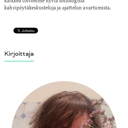
kaikkea toivomme hyviä sosiologisia
kahvipöytäkeskusteluja ja ajattelun avartumista.
Kirjoittaja