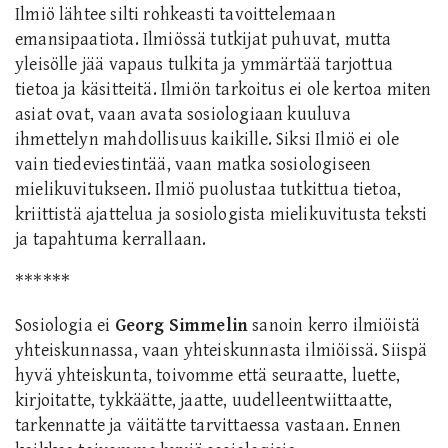
Ilmiö lähtee silti rohkeasti tavoittelemaan
emansipaatiota. Ilmiössä tutkijat puhuvat, mutta
yleisölle jää vapaus tulkita ja ymmärtää tarjottua
tietoa ja käsitteitä. Ilmiön tarkoitus ei ole kertoa miten
asiat ovat, vaan avata sosiologiaan kuuluva
ihmettelyn mahdollisuus kaikille. Siksi Ilmiö ei ole
vain tiedeviestintää, vaan matka sosiologiseen
mielikuvitukseen. Ilmiö puolustaa tutkittua tietoa,
kriittistä ajattelua ja sosiologista mielikuvitusta teksti
ja tapahtuma kerrallaan.
******
Sosiologia ei
Georg Simmelin
sanoin kerro ilmiöistä
yhteiskunnassa, vaan yhteiskunnasta ilmiöissä. Siispä
hyvä yhteiskunta, toivomme että seuraatte, luette,
kirjoitatte, tykkäätte, jaatte, uudelleentwiittaatte,
tarkennatte ja väitätte tarvittaessa vastaan. Ennen