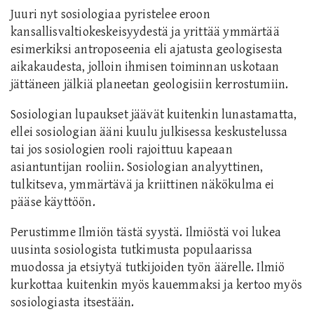
Juuri nyt sosiologiaa pyristelee eroon
kansallisvaltiokeskeisyydestä ja yrittää ymmärtää
esimerkiksi antroposeenia eli ajatusta geologisesta
aikakaudesta, jolloin ihmisen toiminnan uskotaan
jättäneen jälkiä planeetan geologisiin kerrostumiin.
Sosiologian lupaukset jäävät kuitenkin lunastamatta,
ellei sosiologian ääni kuulu julkisessa keskustelussa
tai jos sosiologien rooli rajoittuu kapeaan
asiantuntijan rooliin. Sosiologian analyyttinen,
tulkitseva, ymmärtävä ja kriittinen näkökulma ei
pääse käyttöön.
Perustimme Ilmiön tästä syystä. Ilmiöstä voi lukea
uusinta sosiologista tutkimusta populaarissa
muodossa ja etsiytyä tutkijoiden työn äärelle. Ilmiö
kurkottaa kuitenkin myös kauemmaksi ja kertoo myös
sosiologiasta itsestään.