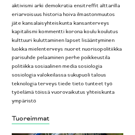
aktivismi
arki
demokratia
ensitreffit alttarilla
eriarvoisuus
historia
hoiva
ilmastonmuutos
jäte
kansalaisyhteiskunta
kansanterveys
kapitalismi
kommentti
korona
koulu
koulutus
kulttuuri
kuluttaminen
lapset
lisääntyminen
luokka
mielenterveys
nuoret
nuorisopolitiikka
parisuhde
pelaaminen
perhe
poikkeustila
politiikka
sosiaalinen media
sosiologia
sosiologia valokeilassa
sukupuoli
talous
teknologia
terveys
tiede
tieto
tunteet
työ
työelämä
töissä
vuorovaikutus
yhteiskunta
ympäristö
Tuoreimmat