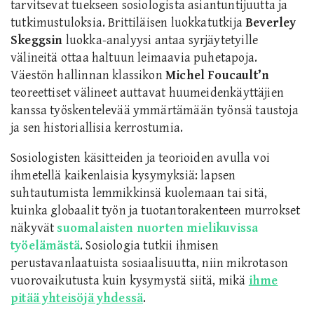
tarvitsevat tuekseen sosiologista asiantuntijuutta ja
tutkimustuloksia. Brittiläisen luokkatutkija
Beverley
Skeggsin
luokka-analyysi antaa syrjäytetyille
välineitä ottaa haltuun leimaavia puhetapoja.
Väestön hallinnan klassikon
Michel Foucault’n
teoreettiset välineet auttavat huumeidenkäyttäjien
kanssa työskentelevää ymmärtämään työnsä taustoja
ja sen historiallisia kerrostumia.
Sosiologisten käsitteiden ja teorioiden avulla voi
ihmetellä kaikenlaisia kysymyksiä: lapsen
suhtautumista lemmikkinsä kuolemaan tai sitä,
kuinka globaalit työn ja tuotantorakenteen murrokset
näkyvät
suomalaisten nuorten mielikuvissa
työelämästä
. Sosiologia tutkii ihmisen
perustavanlaatuista sosiaalisuutta, niin mikrotason
vuorovaikutusta kuin kysymystä siitä, mikä
ihme
pitää yhteisöjä yhdessä
.