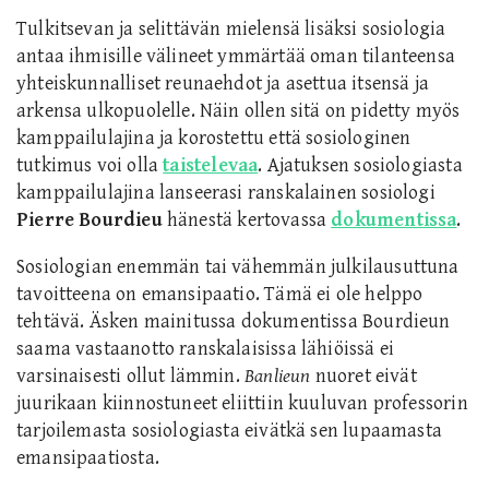
Tulkitsevan ja selittävän mielensä lisäksi sosiologia
antaa ihmisille välineet ymmärtää oman tilanteensa
yhteiskunnalliset reunaehdot ja asettua itsensä ja
arkensa ulkopuolelle. Näin ollen sitä on pidetty myös
kamppailulajina ja korostettu että sosiologinen
tutkimus voi olla
taistelevaa
. Ajatuksen sosiologiasta
kamppailulajina lanseerasi ranskalainen sosiologi
Pierre Bourdieu
hänestä kertovassa
dokumentissa
.
Sosiologian enemmän tai vähemmän julkilausuttuna
tavoitteena on emansipaatio. Tämä ei ole helppo
tehtävä.
Äsken mainitussa
dokumentissa Bourdieun
saama vastaanotto ranskalaisissa lähiöissä ei
varsinaisesti ollut lämmin.
Banlieun
nuoret eivät
juurikaan kiinnostuneet eliittiin kuuluvan professorin
tarjoilemasta sosiologiasta eivätkä sen lupaamasta
emansipaatiosta.