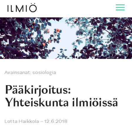
Avainsanat:
sosiologia
Pääkirjoitus:
Yhteiskunta ilmiöissä
Lotta Haikkola
– 12.6.2018