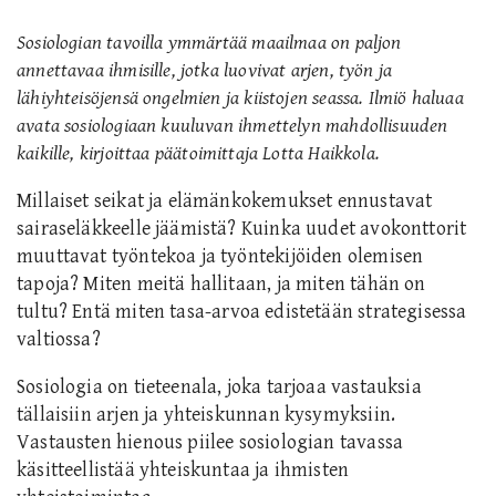
Sosiologian tavoilla ymmärtää maailmaa on paljon
annettavaa ihmisille, jotka luovivat arjen, työn ja
lähiyhteisöjensä ongelmien ja kiistojen seassa.
Ilmiö haluaa
avata sosiologiaan kuuluvan ihmettelyn mahdollisuuden
kaikille, kirjoittaa
päätoimittaja Lotta Haikkola.
Millaiset seikat ja elämänkokemukset ennustavat
sairaseläkkeelle jäämistä? Kuinka uudet avokonttorit
muuttavat työntekoa ja työntekijöiden olemisen
tapoja? Miten meitä hallitaan, ja miten tähän on
tultu?
Entä miten tasa-arvoa edistetään strategisessa
valtiossa?
Sosiologia on tieteenala, joka tarjoaa vastauksia
tällaisiin arjen ja yhteiskunnan kysymyksiin.
Vastausten hienous piilee sosiologian tavassa
käsitteellistää yhteiskuntaa ja ihmisten