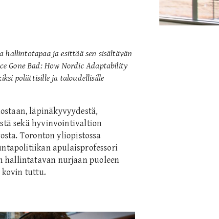
ta hallintotapaa ja esittää sen sisältävän
ance Gone Bad: How Nordic Adaptability
i poliittisille ja taloudellisille
ostaan, läpinäkyvyydestä,
stä sekä hyvinvointivaltion
vosta. Toronton yliopistossa
untapolitiikan apulaisprofessori
n hallintatavan nurjaan puoleen
 kovin tuttu.