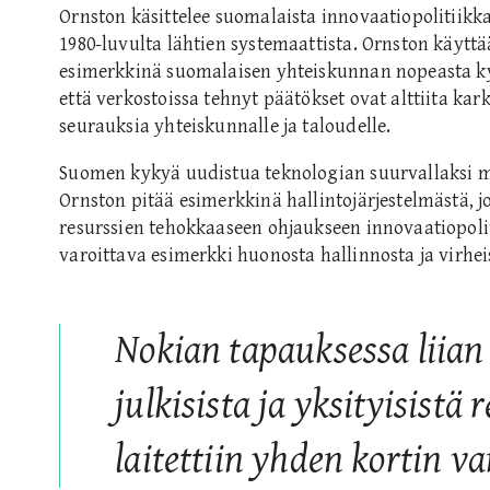
Ornston käsittelee suomalaista innovaatiopolitiikk
1980-luvulta lähtien systemaattista. Ornston käyttä
esimerkkinä suomalaisen yhteiskunnan nopeasta ky
että verkostoissa tehnyt päätökset ovat alttiita karke
seurauksia yhteiskunnalle ja taloudelle.
Suomen kykyä uudistua teknologian suurvallaks
Ornston pitää esimerkkinä hallintojärjestelmästä, j
resurssien tehokkaaseen ohjaukseen innovaatiopolit
varoittava esimerkki huonosta hallinnosta ja virheist
Nokian tapauksessa liian
julkisista ja yksityisistä 
laitettiin yhden kortin v