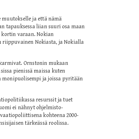
le muutokselle ja että nämä
an tapauksessa liian suuri osa maan
en kortin varaan. Nokian
 riippuvainen Nokiasta, ja Nokialla
 karmivat. Ornstonin mukaan
isissa pienissä maissa kuten
on monipuolisempi ja joissa pyritään
opolitiikassa resurssit ja tuet
uomi ei nähnyt ohjelmisto-
vaatiopoliittisena kohteena 2000-
sisijaisen tärkeässä roolissa.