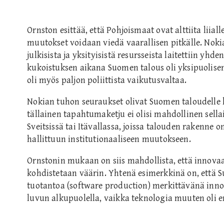
Ornston esittää, että Pohjoismaat ovat alttiita liial
muutokset voidaan viedä vaarallisen pitkälle. Noki
julkisista ja yksityisistä resursseista laitettiin yhd
kukoistuksen aikana Suomen talous oli yksipuolisen
oli myös paljon poliittista vaikutusvaltaa.
Nokian tuhon seuraukset olivat Suomen taloudelle
tällainen tapahtumaketju ei olisi mahdollinen sella
Sveitsissä tai Itävallassa, joissa talouden rakenne 
hallittuun institutionaaliseen muutokseen.
Ornstonin mukaan on siis mahdollista, että innovaati
kohdistetaan väärin. Yhtenä esimerkkinä on, että S
tuotantoa (software production) merkittävänä inno
luvun alkupuolella, vaikka teknologia muuten oli en