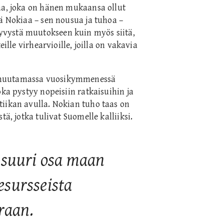
aa, joka on hänen mukaansa ollut
ä Nokiaa – sen nousua ja tuhoa –
vystä muutokseen kuin myös siitä,
ille virhearvioille, joilla on vakavia
i muutamassa vuosikymmenessä
oka pystyy nopeisiin ratkaisuihin ja
iikan avulla. Nokian tuho taas on
ä, jotka tulivat Suomelle kalliiksi.
 suuri osa maan
resursseista
araan.