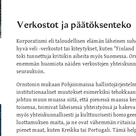
Verkostot ja päätöksenteko
Korporatismi eli taloudellisen elämän läheinen suh
hyvä veli -verkostot tai kiteytykset, kuten ”Finland i
toki tunnettuja kritiikin aiheita myös Suomessa. Or
enemmän huomiota näiden verkostojen yhteiskunnall
seurauksiin.
Ornstonin mukaan Pohjoismaissa hallintojärjestel
institutionaaliset muutokset esimerkiksi tehokkaan
johtuu muun muassa siitä, että pienessä maassa kesk
toisensa, toimivat läheisessä yhteistyössä ja hakev
myös yhteiskunnallisesti ja kulttuurisesti homogee
luottamuksen maita, ja ne ovat vähemmän riitaisia
pienet maat, kuten Kreikka tai Portugali. Tämä hel