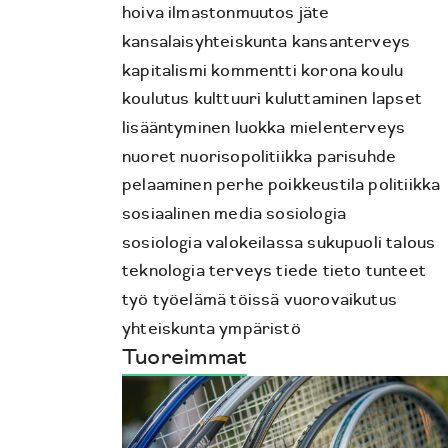
hoiva
ilmastonmuutos
jäte
kansalaisyhteiskunta
kansanterveys
kapitalismi
kommentti
korona
koulu
koulutus
kulttuuri
kuluttaminen
lapset
lisääntyminen
luokka
mielenterveys
nuoret
nuorisopolitiikka
parisuhde
pelaaminen
perhe
poikkeustila
politiikka
sosiaalinen media
sosiologia
sosiologia valokeilassa
sukupuoli
talous
teknologia
terveys
tiede
tieto
tunteet
työ
työelämä
töissä
vuorovaikutus
yhteiskunta
ympäristö
Tuoreimmat