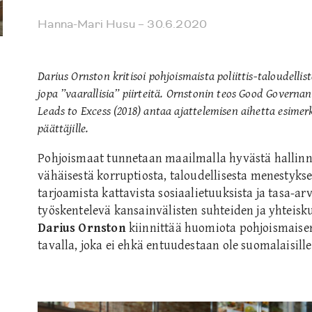
Hanna-Mari Husu
– 30.6.2020
Darius Ornston kritisoi pohjoismaista poliittis-taloudellis
jopa ”vaarallisia” piirteitä. Ornstonin teos Good Govern
Leads to Excess (2018) antaa ajattelemisen aihetta esimerkiks
päättäjille.
Pohjoismaat tunnetaan maailmalla hyvästä hallinn
vähäisestä korruptiosta, taloudellisesta menestykse
tarjoamista kattavista sosiaalietuuksista ja tasa-ar
työskentelevä kansainvälisten suhteiden ja yhteisk
Darius Ornston
kiinnittää huomiota pohjoismaise
tavalla, joka ei ehkä entuudestaan ole suomalaisille