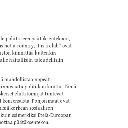
de poliittiseen päätöksentekoon,
s not a country, it is a club” ovat
nston kiinnittää kuitenkin
e haitallisiin taloudellisiin
mä mahdollistaa nopeat
 innovaatiopolitiikan kautta. Tämä
eiset eliittitoimijat tuntevat
at konsensusta. Pohjoismaat ovat
nisiä korkean sosiaalisen
 kuin esimerkiksi Etelä-Euroopan
pottaa päätöksentekoa.