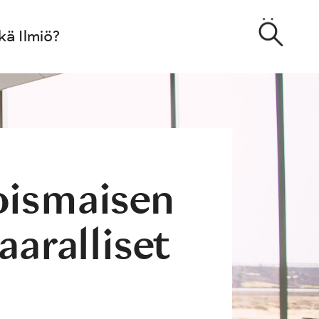
kä Ilmiö?
oismaisen
aaralliset