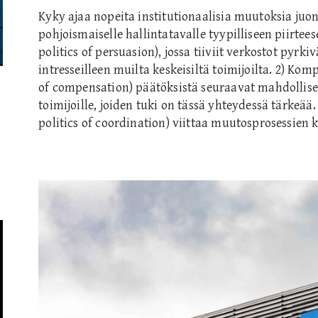
Kyky ajaa nopeita institutionaalisia muutoksia j
pohjoismaiselle hallintatavalle tyypilliseen piirtees
politics of persuasion), jossa tiiviit verkostot pyr
intresseilleen muilta keskeisiltä toimijoilta. 2) Kom
of compensation) päätöksistä seuraavat mahdollise
toimijoille, joiden tuki on tässä yhteydessä tärkeää.
politics of coordination) viittaa muutosprosessien