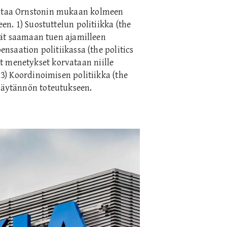
uontaa Ornstonin mukaan kolmeen
een. 1) Suostuttelun politiikka (the
kivät saamaan tuen ajamilleen
pensaation politiikassa (the politics
t menetykset korvataan niille
 3) Koordinoimisen politiikka (the
 käytännön toteutukseen.