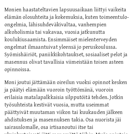
Monien haastateltavien lapsuusaikaan liittyi vaikeita
elämän olosuhteita ja kokemuksia, kuten toimeentulo-
ongelmia, lähisuhdeväkivaltaa, vanhempien
alkoholismia tai vakavaa, vuosia jatkunutta
koulukiusaamista. Ensimmäiset mielenterveyden
ongelmat ilmaantuivat yleensä jo peruskoulussa.
Syömishäiriöt, paniikkikohtaukset, sosiaaliset pelot ja
masennus olivat tavallisia viimeistään toisen asteen
opinnoissa.
Moni joutui jättämään oireilun vuoksi opinnot kesken
ja päätyi elämään vuoroin työttömänä, vuoroin
erilaisia matalapalkkaisia silpputöitä tehden. Jotkin
työsuhteista kestivät vuosia, mutta useimmat
päättyivät muutaman viikon tai kuukauden jälkeen
ahdistuksen ja masennuksen takia. Osa nuorista jäi
sairauslomalle, osa irtisanoutui itse tai