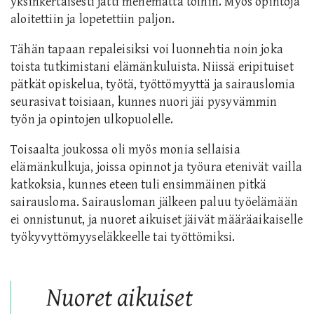
yksinkertaisesti jätti menemättä töihin. Myös opintoja
aloitettiin ja lopetettiin paljon.
Tähän tapaan repaleisiksi voi luonnehtia noin joka
toista tutkimistani elämänkuluista. Niissä eripituiset
pätkät opiskelua, työtä, työttömyyttä ja sairauslomia
seurasivat toisiaan, kunnes nuori jäi pysyvämmin
työn ja opintojen ulkopuolelle.
Toisaalta joukossa oli myös monia sellaisia
elämänkulkuja, joissa opinnot ja työura etenivät vailla
katkoksia, kunnes eteen tuli ensimmäinen pitkä
sairausloma. Sairausloman jälkeen paluu työelämään
ei onnistunut, ja nuoret aikuiset jäivät määräaikaiselle
työkyvyttömyyseläkkeelle tai työttömiksi.
Nuoret aikuiset