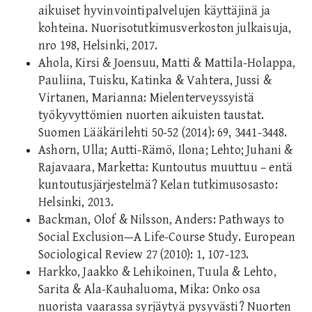
aikuiset hyvinvointipalvelujen käyttäjinä ja
kohteina. Nuorisotutkimusverkoston julkaisuja,
nro 198, Helsinki, 2017.
Ahola, Kirsi & Joensuu, Matti & Mattila-Holappa,
Pauliina, Tuisku, Katinka & Vahtera, Jussi &
Virtanen, Marianna: Mielenterveyssyistä
työkyvyttömien nuorten aikuisten taustat.
Suomen Lääkärilehti 50-52 (2014): 69, 3441-3448.
Ashorn, Ulla; Autti-Rämö, Ilona; Lehto; Juhani &
Rajavaara, Marketta: Kuntoutus muuttuu – entä
kuntoutusjärjestelmä? Kelan tutkimusosasto:
Helsinki, 2013.
Backman, Olof & Nilsson, Anders: Pathways to
Social Exclusion—A Life-Course Study. European
Sociological Review 27 (2010): 1, 107-123.
Harkko, Jaakko & Lehikoinen, Tuula & Lehto,
Sarita & Ala-Kauhaluoma, Mika: Onko osa
nuorista vaarassa syrjäytyä pysyvästi? Nuorten