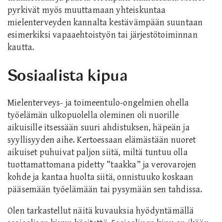
pyrkivät myös muuttamaan yhteiskuntaa
mielenterveyden kannalta kestävämpään suuntaan
esimerkiksi vapaaehtoistyön tai järjestötoiminnan
kautta.
Sosiaalista kipua
Mielenterveys- ja toimeentulo-ongelmien ohella
työelämän ulkopuolella oleminen oli nuorille
aikuisille itsessään suuri ahdistuksen, häpeän ja
syyllisyyden aihe. Kertoessaan elämästään nuoret
aikuiset puhuivat paljon siitä, miltä tuntuu olla
tuottamattomana pidetty ”taakka” ja verovarojen
kohde ja kantaa huolta siitä, onnistuuko koskaan
pääsemään työelämään tai pysymään sen tahdissa.
Olen tarkastellut näitä kuvauksia hyödyntämällä