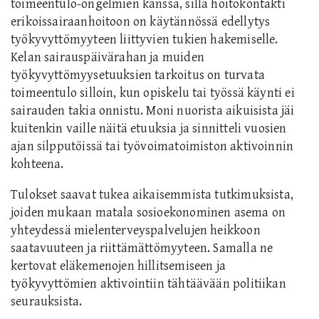
toimeentulo-ongelmien kanssa, sillä hoitokontakti
erikoissairaanhoitoon on käytännössä edellytys
työkyvyttömyyteen liittyvien tukien hakemiselle.
Kelan sairauspäivärahan ja muiden
työkyvyttömyysetuuksien tarkoitus on turvata
toimeentulo silloin, kun opiskelu tai työssä käynti ei
sairauden takia onnistu. Moni nuorista aikuisista jäi
kuitenkin vaille näitä etuuksia ja sinnitteli vuosien
ajan silpputöissä tai työvoimatoimiston aktivoinnin
kohteena.
Tulokset saavat tukea aikaisemmista tutkimuksista,
joiden mukaan matala sosioekonominen asema on
yhteydessä mielenterveyspalvelujen heikkoon
saatavuuteen ja riittämättömyyteen. Samalla ne
kertovat eläkemenojen hillitsemiseen ja
työkyvyttömien aktivointiin tähtäävään politiikan
seurauksista.