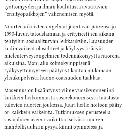
työttömyyden ja ilman koulutusta avautuvien
”ensityöpaikkojen” vähenemisen myötä.
Nuorten aikuisten ongelmat juontavat juurensa jo
1990-luvun talouslamaan ja erityisesti sen aikana
tehtyihin sosiaaliturvan leikkauksiin. Lapsuuden
kodin vaikeat olosuhteet ja köyhyys lisäävät
mielenterveysongelmien todennäköisyyttä nuorena
aikuisina. Moni alle kolmekymppisenä
työkyvyttömyyteen päätynyt kantaa mukanaan
ylisukupolvista huono-osaisuuden taakkaa.
Masennus on lisääntynyt viime vuosikymmeninä
kaikkein heikommasta sosioekonomisesta taustasta
tulevien nuorten joukossa. Juuri heille hoitoon pääsy
on kaikkein vaikeinta. Tutkimuksen perusteella
sosiaalinen asema vaikuttaa selvästi nuoren
mahdollisuuksiin pysyä kiinni opinnoissa ja