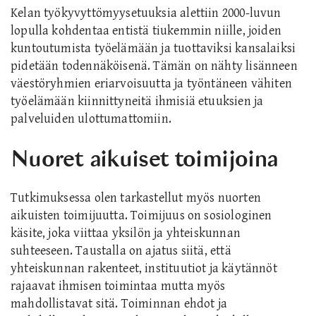
Kelan työkyvyttömyysetuuksia alettiin 2000-luvun
lopulla kohdentaa entistä tiukemmin niille, joiden
kuntoutumista työelämään ja tuottaviksi kansalaiksi
pidetään todennäköisenä. Tämän on nähty lisänneen
väestöryhmien eriarvoisuutta ja työntäneen vähiten
työelämään kiinnittyneitä ihmisiä etuuksien ja
palveluiden ulottumattomiin.
Nuoret aikuiset toimijoina
Tutkimuksessa olen tarkastellut myös nuorten
aikuisten toimijuutta. Toimijuus on sosiologinen
käsite, joka viittaa yksilön ja yhteiskunnan
suhteeseen. Taustalla on ajatus siitä, että
yhteiskunnan rakenteet, instituutiot ja käytännöt
rajaavat ihmisen toimintaa mutta myös
mahdollistavat sitä. Toiminnan ehdot ja