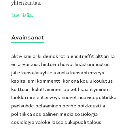
yhteiskuntaa.
Lue lisää.
Avainsanat
aktivismi
arki
demokratia
ensitreffit alttarilla
eriarvoisuus
historia
hoiva
ilmastonmuutos
jäte
kansalaisyhteiskunta
kansanterveys
kapitalismi
kommentti
korona
koulu
koulutus
kulttuuri
kuluttaminen
lapset
lisääntyminen
luokka
mielenterveys
nuoret
nuorisopolitiikka
parisuhde
pelaaminen
perhe
poikkeustila
politiikka
sosiaalinen media
sosiologia
sosiologia valokeilassa
sukupuoli
talous