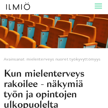
Avainsanat:
mielenterveys
nuoret
työkyvyttömyys
Kun mielenterveys
rakoilee - näkymiä
työn ja opintojen
ulkopuolelta