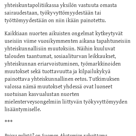
yhteiskuntapolitiikassa yksilön vastuuta omasta
sairaudestaan, työkyvyttömyydestään tai
työttömyydestään on niin ikään painotettu.
Kaikkiaan nuorten aikuisten ongelmat kytkeytyvät
useisiin viime vuosikymmenten aikana tapahtuneisiin
yhteiskunnallisiin muutoksiin. Näihin kuuluvat
talouden taantumat, sosiaaliturvan leikkaukset,
yhteiskunnan eriarvoistuminen, työmarkkinoiden
muutokset sekä tuottavuutta ja kilpailukykyä
painottava yhteiskunnallinen eetos. Tutkimuksen
valossa nämä muutokset yhdessä ovat luoneet
suotuisan kasvualustan nuorten
mielenterveysongelmiin liittyvän työkyvyttömyyden
lisääntymiselle.
***
Poissa pelistä? on Suomen Akatemian rahoittama