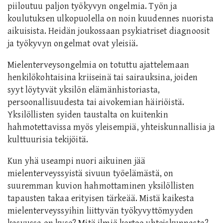
piiloutuu paljon työkyvyn ongelmia. Työn ja
koulutuksen ulkopuolella on noin kuudennes nuorista
aikuisista. Heidän joukossaan psykiatriset diagnoosit
ja työkyvyn ongelmat ovat yleisiä.
Mielenterveysongelmia on totuttu ajattelemaan
henkilökohtaisina kriiseinä tai sairauksina, joiden
syyt löytyvät yksilön elämänhistoriasta,
persoonallisuudesta tai aivokemian häiriöistä.
Yksilöllisten syiden taustalta on kuitenkin
hahmotettavissa myös yleisempiä, yhteiskunnallisia ja
kulttuurisia tekijöitä.
Kun yhä useampi nuori aikuinen jää
mielenterveyssyistä sivuun työelämästä, on
suuremman kuvion hahmottaminen yksilöllisten
tapausten takaa erityisen tärkeää. Mistä kaikesta
mielenterveyssyihin liittyvän työkyvyttömyyden