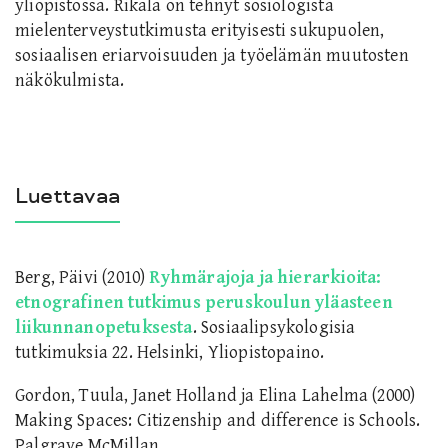
yliopistossa. Rikala on tehnyt sosiologista
mielenterveystutkimusta erityisesti sukupuolen,
sosiaalisen eriarvoisuuden ja työelämän muutosten
näkökulmista.
Luettavaa
Berg, Päivi (2010)
Ryhmärajoja ja hierarkioita:
etnografinen tutkimus peruskoulun yläasteen
liikunnanopetuksesta
. Sosiaalipsykologisia
tutkimuksia 22. Helsinki, Yliopistopaino.
Gordon, Tuula, Janet Holland ja Elina Lahelma (2000)
Making Spaces: Citizenship and difference is Schools.
Palgrave McMillan.