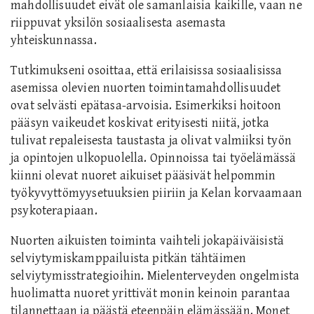
mahdollisuudet eivät ole samanlaisia kaikille, vaan ne
riippuvat yksilön sosiaalisesta asemasta
yhteiskunnassa.
Tutkimukseni osoittaa, että erilaisissa sosiaalisissa
asemissa olevien nuorten toimintamahdollisuudet
ovat selvästi epätasa-arvoisia. Esimerkiksi hoitoon
pääsyn vaikeudet koskivat erityisesti niitä, jotka
tulivat repaleisesta taustasta ja olivat valmiiksi työn
ja opintojen ulkopuolella. Opinnoissa tai työelämässä
kiinni olevat nuoret aikuiset pääsivät helpommin
työkyvyttömyysetuuksien piiriin ja Kelan korvaamaan
psykoterapiaan.
Nuorten aikuisten toiminta vaihteli jokapäiväisistä
selviytymiskamppailuista pitkän tähtäimen
selviytymisstrategioihin. Mielenterveyden ongelmista
huolimatta nuoret yrittivät monin keinoin parantaa
tilannettaan ja päästä eteenpäin elämässään. Monet