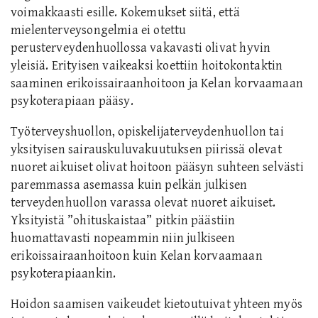
voimakkaasti esille. Kokemukset siitä, että
mielenterveysongelmia ei otettu
perusterveydenhuollossa vakavasti olivat hyvin
yleisiä. Erityisen vaikeaksi koettiin hoitokontaktin
saaminen erikoissairaanhoitoon ja Kelan korvaamaan
psykoterapiaan pääsy.
Työterveyshuollon, opiskelijaterveydenhuollon tai
yksityisen sairauskuluvakuutuksen piirissä olevat
nuoret aikuiset olivat hoitoon pääsyn suhteen selvästi
paremmassa asemassa kuin pelkän julkisen
terveydenhuollon varassa olevat nuoret aikuiset.
Yksityistä ”ohituskaistaa” pitkin päästiin
huomattavasti nopeammin niin julkiseen
erikoissairaanhoitoon kuin Kelan korvaamaan
psykoterapiaankin.
Hoidon saamisen vaikeudet kietoutuivat yhteen myös