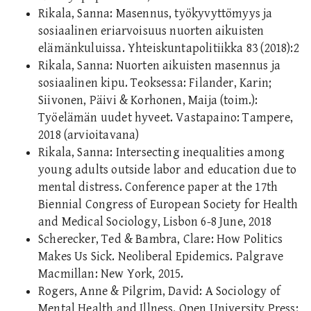
Rikala, Sanna: Masennus, työkyvyttömyys ja
sosiaalinen eriarvoisuus nuorten aikuisten
elämänkuluissa. Yhteiskuntapolitiikka 83 (2018):2
Rikala, Sanna: Nuorten aikuisten masennus ja
sosiaalinen kipu. Teoksessa: Filander, Karin;
Siivonen, Päivi & Korhonen, Maija (toim.):
Työelämän uudet hyveet. Vastapaino: Tampere,
2018 (arvioitavana)
Rikala, Sanna: Intersecting inequalities among
young adults outside labor and education due to
mental distress. Conference paper at the 17th
Biennial Congress of European Society for Health
and Medical Sociology, Lisbon 6-8 June, 2018
Scherecker, Ted & Bambra, Clare: How Politics
Makes Us Sick. Neoliberal Epidemics. Palgrave
Macmillan: New York, 2015.
Rogers, Anne & Pilgrim, David: A Sociology of
Mental Health and Illness. Open University Press: