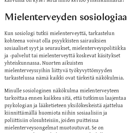
kasvussa on kyse? Mitä ilmiö kertoo yhteiskunnasta?
Mielenterveyden sosiologiaa
Kun sosiologi tutkii mielenterveyttä, tarkastelun
kohteena voivat olla psyykkisten sairauksien
sosiaaliset syyt ja seuraukset, mielenterveyspolitiikka
ja -palvelut tai mielenterveyttä koskevat käsitykset
yhteiskunnassa. Nuorten aikuisten
mielenterveyssyihin liittyvä työkyvyttömyyden
tarkastelussa nämä kaikki ovat tärkeitä näkökulmia.
Minulle sosiologinen näkökulma mielenterveyteen
tarkoittaa ennen kaikkea sitä, että tutkimus laajentaa
psykologian ja lääketieteen yksilökeskeistä ajattelua
kiinnittämällä huomiota niihin sosiaalisiin ja
poliittisiin olosuhteisiin, joiden puitteissa
mielenterveysongelmat muotoutuvat. Se on