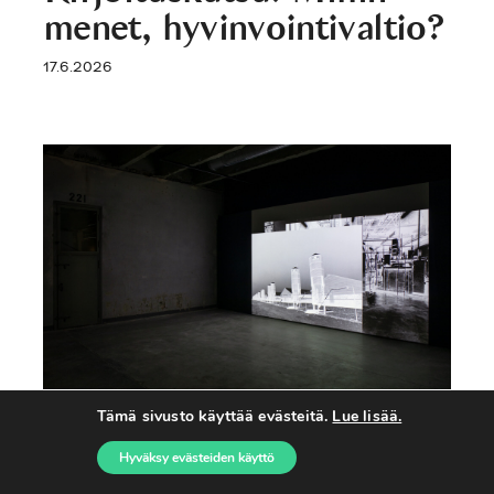
menet, hyvinvointivaltio?
17.6.2026
Tämä sivusto käyttää evästeitä.
Lue lisää.
Teollista siantuotantoa
Hyväksy evästeiden käyttö
käsitellyt näyttely