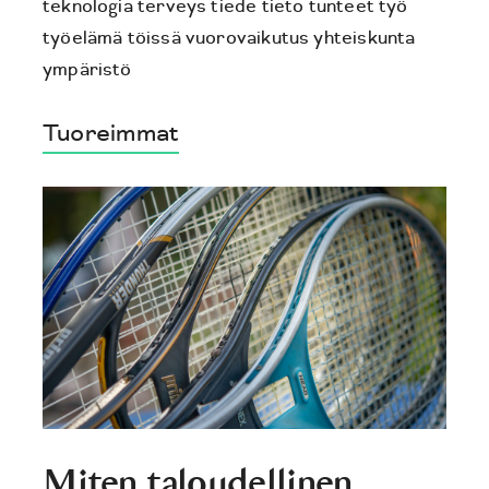
teknologia
terveys
tiede
tieto
tunteet
työ
työelämä
töissä
vuorovaikutus
yhteiskunta
ympäristö
Tuoreimmat
Miten taloudellinen