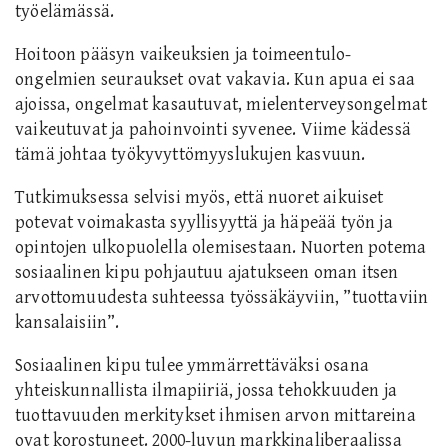
työelämässä.
Hoitoon pääsyn vaikeuksien ja toimeentulo-
ongelmien seuraukset ovat vakavia. Kun apua ei saa
ajoissa, ongelmat kasautuvat, mielenterveysongelmat
vaikeutuvat ja pahoinvointi syvenee. Viime kädessä
tämä johtaa työkyvyttömyyslukujen kasvuun.
Tutkimuksessa selvisi myös, että nuoret aikuiset
potevat voimakasta syyllisyyttä ja häpeää työn ja
opintojen ulkopuolella olemisestaan. Nuorten potema
sosiaalinen kipu pohjautuu ajatukseen oman itsen
arvottomuudesta suhteessa työssäkäyviin, ”tuottaviin
kansalaisiin”.
Sosiaalinen kipu tulee ymmärrettäväksi osana
yhteiskunnallista ilmapiiriä, jossa tehokkuuden ja
tuottavuuden merkitykset ihmisen arvon mittareina
ovat korostuneet. 2000-luvun markkinaliberaalissa