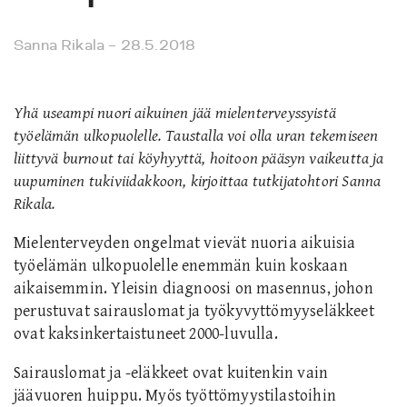
Sanna Rikala
– 28.5.2018
Yhä useampi nuori aikuinen jää mielenterveyssyistä
työelämän ulkopuolelle. Taustalla voi olla uran tekemiseen
liittyvä burnout tai köyhyyttä, hoitoon pääsyn vaikeutta ja
uupuminen tukiviidakkoon, kirjoittaa tutkijatohtori Sanna
Rikala.
Mielenterveyden ongelmat vievät nuoria aikuisia
työelämän ulkopuolelle enemmän kuin koskaan
aikaisemmin. Yleisin diagnoosi on masennus, johon
perustuvat sairauslomat ja työkyvyttömyyseläkkeet
ovat kaksinkertaistuneet 2000-luvulla.
Sairauslomat ja -eläkkeet ovat kuitenkin vain
jäävuoren huippu. Myös työttömyystilastoihin