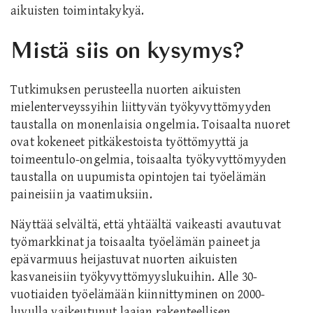
aikuisten toimintakykyä.
Mistä siis on kysymys?
Tutkimuksen perusteella nuorten aikuisten
mielenterveyssyihin liittyvän työkyvyttömyyden
taustalla on monenlaisia ongelmia. Toisaalta nuoret
ovat kokeneet pitkäkestoista työttömyyttä ja
toimeentulo-ongelmia, toisaalta työkyvyttömyyden
taustalla on uupumista opintojen tai työelämän
paineisiin ja vaatimuksiin.
Näyttää selvältä, että yhtäältä vaikeasti avautuvat
työmarkkinat ja toisaalta työelämän paineet ja
epävarmuus heijastuvat nuorten aikuisten
kasvaneisiin työkyvyttömyyslukuihin. Alle 30-
vuotiaiden työelämään kiinnittyminen on 2000-
luvulla vaikeutunut laajan rakenteellisen