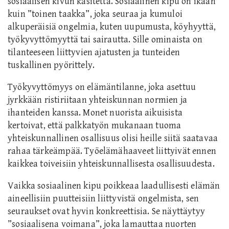
sosiaalisen kivun käsitettä. Sosiaalinen kipu on ikään
kuin ”toinen taakka”, joka seuraa ja kumuloi
alkuperäisiä ongelmia, kuten uupumusta, köyhyyttä,
työkyvyttömyyttä tai sairautta. Sille ominaista on
tilanteeseen liittyvien ajatusten ja tunteiden
tuskallinen pyörittely.
Työkyvyttömyys on elämäntilanne, joka asettuu
jyrkkään ristiriitaan yhteiskunnan normien ja
ihanteiden kanssa. Monet nuorista aikuisista
kertoivat, että palkkatyön mukanaan tuoma
yhteiskunnallinen osallisuus olisi heille siitä saatavaa
rahaa tärkeämpää. Työelämähaaveet liittyivät ennen
kaikkea toiveisiin yhteiskunnallisesta osallisuudesta.
Vaikka sosiaalinen kipu poikkeaa laadullisesti elämän
aineellisiin puutteisiin liittyvistä ongelmista, sen
seuraukset ovat hyvin konkreettisia. Se näyttäytyy
”sosiaalisena voimana”, joka lamauttaa nuorten