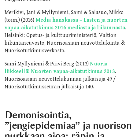
Merikivi, Jani & Myllyniemi, Sami & Salasuo, Mikko
(toim.) (2016)
Media hanskassa – Lasten ja nuorten
vapaa-aikatutkimus 2016 mediasta ja liikunnasta
.
Helsinki: Opetus- ja kulttuuriministeriö, Valtion
liikuntaneuvosto, Nuorisoasiain neuvottelukunta &
Nuorisotutkimusverkosto.
Sami Myllyniemi & Päivi Berg (2013)
Nuoria
liikkeellä! Nuorten vapaa-aikatutkimus 2013
.
Nuorisoasiain neuvottelukunnan julkaisuja 49 /
Nuorisotutkimusseuran julkaisuja 140.
Demonisointia,
”jengiepidemiaa” ja nuorison
nurkkaan ajoa: räpin ja