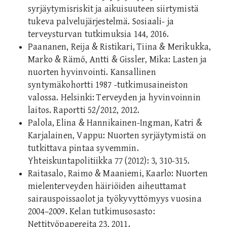
syrjäytymisriskit ja aikuisuuteen siirtymistä
tukeva palvelujärjestelmä. Sosiaali- ja
terveysturvan tutkimuksia 144, 2016.
Paananen, Reija & Ristikari, Tiina & Merikukka,
Marko & Rämö, Antti & Gissler, Mika: Lasten ja
nuorten hyvinvointi. Kansallinen
syntymäkohortti 1987 -tutkimusaineiston
valossa. Helsinki: Terveyden ja hyvinvoinnin
laitos. Raportti 52/2012, 2012.
Palola, Elina & Hannikainen-Ingman, Katri &
Karjalainen, Vappu: Nuorten syrjäytymistä on
tutkittava pintaa syvemmin.
Yhteiskuntapolitiikka 77 (2012): 3, 310-315.
Raitasalo, Raimo & Maaniemi, Kaarlo: Nuorten
mielenterveyden häiriöiden aiheuttamat
sairauspoissaolot ja työkyvyttömyys vuosina
2004–2009. Kelan tutkimusosasto:
Nettityöpapereita 23, 2011.