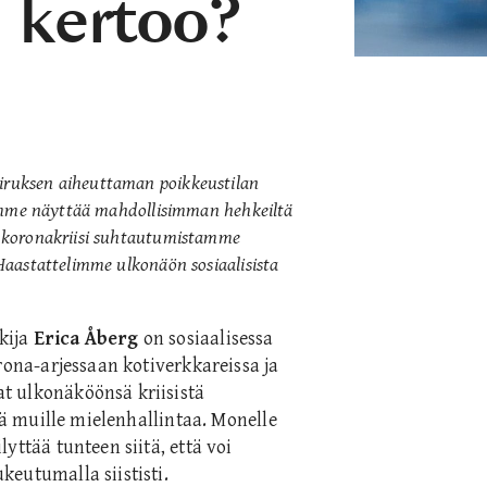
 kertoo?
ruksen aiheuttaman poikkeustilan
simme näyttää mahdollisimman hehkeiltä
 koronakriisi suhtautumistamme
aastattelimme ulkonäön sosiaalisista
kija
Erica Åberg
on sosiaalisessa
rona-arjessaan kotiverkkareissa ja
t ulkonäköönsä kriisistä
ttä muille mielenhallintaa. Monelle
yttää tunteen siitä, että voi
eutumalla siististi.