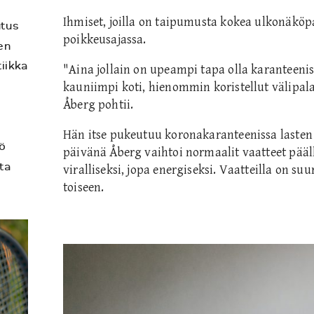
Ihmiset, joilla on taipumusta kokea ulkonäköp
utus
poikkeusajassa.
en
tiikka
"Aina jollain on upeampi tapa olla karanteenis
a
kauniimpi koti, hienommin koristellut välipala
Åberg pohtii.
Hän itse pukeutuu koronakaranteenissa lasten 
ö
päivänä Åberg vaihtoi normaalit vaatteet pääl
ta
viralliseksi, jopa energiseksi. Vaatteilla on su
toiseen.