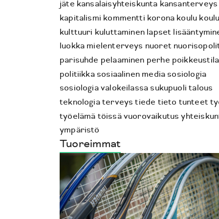
jäte
kansalaisyhteiskunta
kansanterveys
kapitalismi
kommentti
korona
koulu
koul
kulttuuri
kuluttaminen
lapset
lisääntymin
luokka
mielenterveys
nuoret
nuorisopoli
parisuhde
pelaaminen
perhe
poikkeustil
politiikka
sosiaalinen media
sosiologia
sosiologia valokeilassa
sukupuoli
talous
teknologia
terveys
tiede
tieto
tunteet
ty
työelämä
töissä
vuorovaikutus
yhteiskun
ympäristö
Tuoreimmat