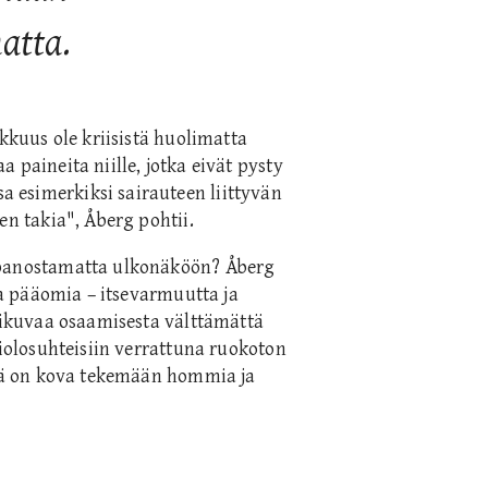
atta.
okkuus ole kriisistä huolimatta
 paineita niille, jotka eivät pysty
 esimerkiksi sairauteen liittyvän
en takia", Åberg pohtii.
a panostamatta ulkonäköön? Åberg
ita pääomia – itsevarmuutta ja
elikuvaa osaamisesta välttämättä
liolosuhteisiin verrattuna ruokoton
että on kova tekemään hommia ja