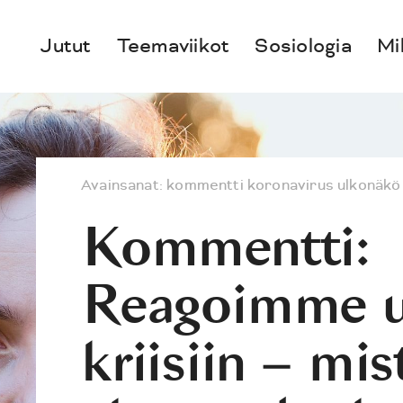
Jutut
Teemaviikot
Sosiologia
Mi
Avainsanat:
kommentti
koronavirus
ulkonäkö
Kommentti:
Reagoimme u
kriisiin – mis