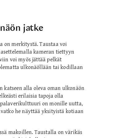
onäön jatke
la on merkitystä. Taustaa voi
asettelemalla kameran tiettyyn
viin voi myös jättää pelkät
 olematta ulkonäöllään tai kodillaan
en katseen alla oleva oman ulkonäön
keästi erilaisia tapoja olla
äpalaverikulttuuri on monille uutta,
uavatko he näyttää yksityistä kotiaan
ssä makoillen. Taustalla on värikäs