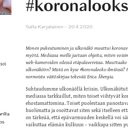
#koronalooks
Salla Karjalainen
– 20.4.2020
Monen pukeutuminen ja ulkonäkö muuttui koronavi
myötä. Mediassa meille jaetaan ohjeita, miten voi
web-kameroiden edessä etäpalavereissa. Muuttaako
soi
ulkonäköön? Mistä on kyse #koronalooks-ilmiössä? H
normeista väitöskirjaa tekevää Erica Åbergia.
Suhtaudumme ulkonäöllä kriisin. Ulkonäkötut
mediassa tarkkaillut, miten toiset viihtyvät ko
ehostamattomina. Toiset puolestaan panostava
huolimatta ja osoittavat siten sekä itselleen e
rilla
on tärkeää, että epävarmuuden keskellä voi säil
os
vaikuttaa elämän kulkuun – vaikkapa sitten puk