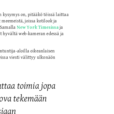
n kysymys on, pitääkö töissä laittaa
 meemeistä, joissa kotilook ja
 Samalla
New York Timesissa
ja
t hyvältä web-kameran edessä ja
tuntija-aloilla oikeanlaisen
ssa viesti välittyy ulkonäön
ttaa toimia jopa
 kova tekemään
siaan