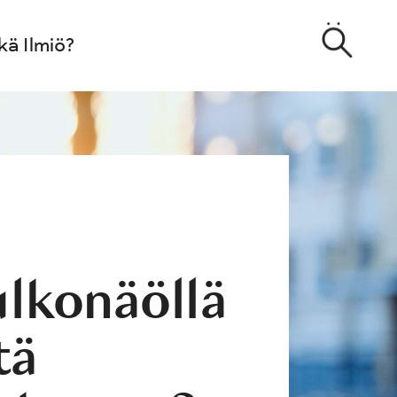
kä Ilmiö?
lkonäöllä
tä