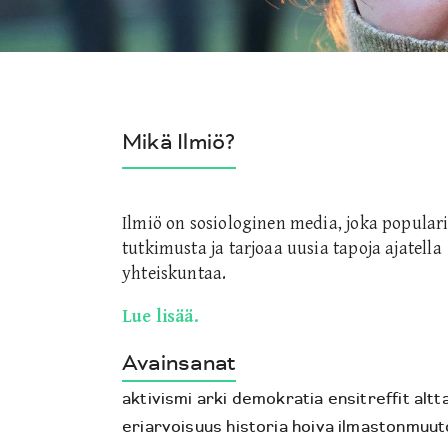
Mikä Ilmiö?
Ilmiö on sosiologinen media, joka populari
tutkimusta ja tarjoaa uusia tapoja ajatella
yhteiskuntaa.
Lue lisää.
Avainsanat
aktivismi
arki
demokratia
ensitreffit altta
eriarvoisuus
historia
hoiva
ilmastonmuut