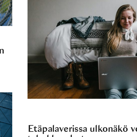
n
Etäpalaverissa ulkonäkö v