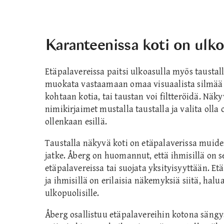
Karanteenissa koti on ulk
Etäpalavereissa paitsi ulkoasulla myös taustal
muokata vastaamaan omaa visuaalista silmää 
kohtaan kotia, tai taustan voi filtteröidä. Näky
nimikirjaimet mustalla taustalla ja valita olla
ollenkaan esillä.
Taustalla näkyvä koti on etäpalaverissa muid
jatke. Åberg on huomannut, että ihmisillä on sel
etäpalavereissa tai suojata yksityisyyttään. Et
ja ihmisillä on erilaisia näkemyksiä siitä, hal
ulkopuolisille.
Åberg osallistuu etäpalavereihin kotona sängy