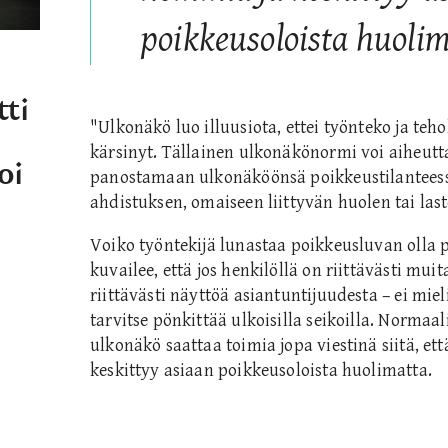
poikkeusoloista huolim
tti
"Ulkonäkö luo illuusiota, ettei työnteko ja teh
kärsinyt. Tällainen ulkonäkönormi voi aiheuttaa
oi
panostamaan ulkonäköönsä poikkeustilanteessa
ahdistuksen, omaiseen liittyvän huolen tai last
Voiko työntekijä lunastaa poikkeusluvan oll
kuvailee, että jos henkilöllä on riittävästi mu
riittävästi näyttöä asiantuntijuudesta – ei mi
tarvitse pönkittää ulkoisilla seikoilla. Normaa
ulkonäkö saattaa toimia jopa viestinä siitä, 
keskittyy asiaan poikkeusoloista huolimatta.