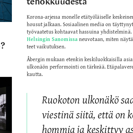
tehokkuudesta
Korona-arjessa monelle etätyöläiselle keskeine
housut jalkaan. Sosiaalinen media on täyttynyt
työvaatetus kohtaavat hassuina yhdistelminä.
Helsingin Sanomissa
neuvotaan, miten näytä
o?
teet vaikutuksen.
Åbergin mukaan etenkin keskiluokkaisilla asian
ulkonäön performointi on tärkeää. Etäpalaverei
kautta.
Ruokoton ulkonäkö saa
viestinä siitä, että on
hommia ja keskittyy a