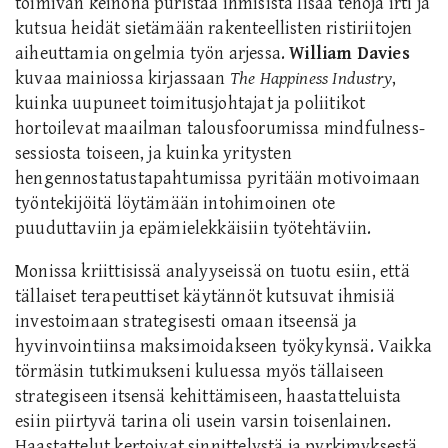
toimivan keinona puristaa ihmisistä lisää tehoja irti ja
kutsua heidät sietämään rakenteellisten ristiriitojen
aiheuttamia ongelmia työn arjessa.
William Davies
kuvaa mainiossa kirjassaan
The Happiness Industry
,
kuinka uupuneet toimitusjohtajat ja poliitikot
hortoilevat maailman talousfoorumissa mindfulness-
sessiosta toiseen, ja kuinka yritysten
hengennostatustapahtumissa pyritään motivoimaan
työntekijöitä löytämään intohimoinen ote
puuduttaviin ja epämielekkäisiin työtehtäviin.
Monissa kriittisissä analyyseissä on tuotu esiin, että
tällaiset terapeuttiset käytännöt kutsuvat ihmisiä
investoimaan strategisesti omaan itseensä ja
hyvinvointiinsa maksimoidakseen työkykynsä. Vaikka
törmäsin tutkimukseni kuluessa myös tällaiseen
strategiseen itsensä kehittämiseen, haastatteluista
esiin piirtyvä tarina oli usein varsin toisenlainen.
Haastattelut kertoivat sinnittelystä ja pyrkimyksestä