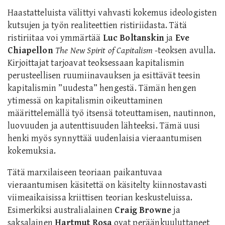
Haastatteluista välittyi vahvasti kokemus ideologisten
kutsujen ja työn realiteettien ristiriidasta. Tätä
ristiriitaa voi ymmärtää
Luc Boltanskin
ja
Eve
Chiapellon
The New Spirit of Capitalism
-teoksen avulla.
Kirjoittajat tarjoavat teoksessaan kapitalismin
perusteellisen ruumiinavauksen ja esittävät teesin
kapitalismin ”uudesta” hengestä. Tämän hengen
ytimessä on kapitalismin oikeuttaminen
määrittelemällä työ itsensä toteuttamisen, nautinnon,
luovuuden ja autenttisuuden lähteeksi. Tämä uusi
henki myös synnyttää uudenlaisia vieraantumisen
kokemuksia.
Tätä marxilaiseen teoriaan paikantuvaa
vieraantumisen käsitettä on käsitelty kiinnostavasti
viimeaikaisissa kriittisen teorian keskusteluissa.
Esimerkiksi australialainen
Craig Browne
ja
saksalainen
Hartmut Rosa
ovat peräänkuuluttaneet