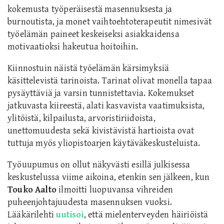
kokemusta työperäisestä masennuksesta ja
burnoutista, ja monet vaihtoehtoterapeutit nimesivät
työelämän paineet keskeiseksi asiakkaidensa
motivaatioksi hakeutua hoitoihin.
Kiinnostuin näistä työelämän kärsimyksiä
käsittelevistä tarinoista. Tarinat olivat monella tapaa
pysäyttäviä ja varsin tunnistettavia. Kokemukset
jatkuvasta kiireestä, alati kasvavista vaatimuksista,
ylitöistä, kilpailusta, arvoristiriidoista,
unettomuudesta sekä kivistävistä hartioista ovat
tuttuja myös yliopistoarjen käytäväkeskusteluista.
Työuupumus on ollut näkyvästi esillä julkisessa
keskustelussa viime aikoina, etenkin sen jälkeen, kun
Touko Aalto
ilmoitti luopuvansa vihreiden
puheenjohtajuudesta masennuksen vuoksi.
Lääkärilehti
uutisoi
, että mielenterveyden häiriöistä