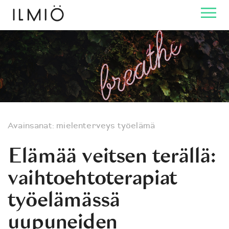
Avainsanat:
mielenterveys
työelämä
Elämää veitsen terällä:
vaihtoehtoterapiat
työelämässä
uupuneiden