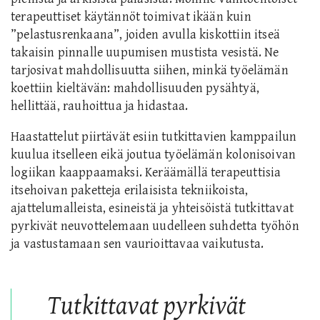
terapeuttiset käytännöt toimivat ikään kuin
”pelastusrenkaana”, joiden avulla kiskottiin itseä
takaisin pinnalle uupumisen mustista vesistä. Ne
tarjosivat mahdollisuutta siihen, minkä työelämän
koettiin kieltävän: mahdollisuuden pysähtyä,
hellittää, rauhoittua ja hidastaa.
Haastattelut piirtävät esiin tutkittavien kamppailun
kuulua itselleen eikä joutua työelämän kolonisoivan
logiikan kaappaamaksi. Keräämällä terapeuttisia
itsehoivan paketteja erilaisista tekniikoista,
ajattelumalleista, esineistä ja yhteisöistä tutkittavat
pyrkivät neuvottelemaan uudelleen suhdetta työhön
ja vastustamaan sen vaurioittavaa vaikutusta.
Tutkittavat pyrkivät