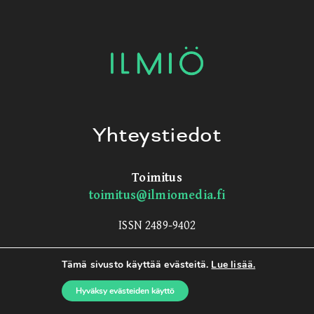
Yhteystiedot
Toimitus
toimitus@ilmiomedia.fi
ISSN 2489-9402
Tämä sivusto käyttää evästeitä.
Lue lisää.
Seuraa somessa
Hyväksy evästeiden käyttö