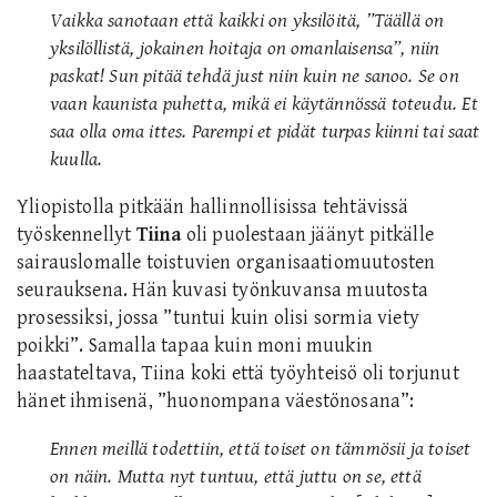
Vaikka sanotaan että kaikki on yksilöitä, ”Täällä on
yksilöllistä, jokainen hoitaja on omanlaisensa”, niin
paskat! Sun pitää tehdä just niin kuin ne sanoo. Se on
vaan kaunista puhetta, mikä ei käytännössä toteudu. Et
saa olla oma ittes. Parempi et pidät turpas kiinni tai saat
kuulla.
Yliopistolla pitkään hallinnollisissa tehtävissä
työskennellyt
Tiina
oli puolestaan jäänyt pitkälle
sairauslomalle toistuvien organisaatiomuutosten
seurauksena. Hän kuvasi työnkuvansa muutosta
prosessiksi, jossa ”tuntui kuin olisi sormia viety
poikki”. Samalla tapaa kuin moni muukin
haastateltava, Tiina koki että työyhteisö oli torjunut
hänet ihmisenä, ”huonompana väestönosana”:
Ennen meillä todettiin, että toiset on tämmösii ja toiset
on näin. Mutta nyt tuntuu, että juttu on se, että