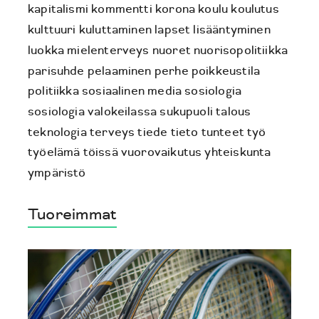
kapitalismi
kommentti
korona
koulu
koulutus
kulttuuri
kuluttaminen
lapset
lisääntyminen
luokka
mielenterveys
nuoret
nuorisopolitiikka
parisuhde
pelaaminen
perhe
poikkeustila
politiikka
sosiaalinen media
sosiologia
sosiologia valokeilassa
sukupuoli
talous
teknologia
terveys
tiede
tieto
tunteet
työ
työelämä
töissä
vuorovaikutus
yhteiskunta
ympäristö
Tuoreimmat