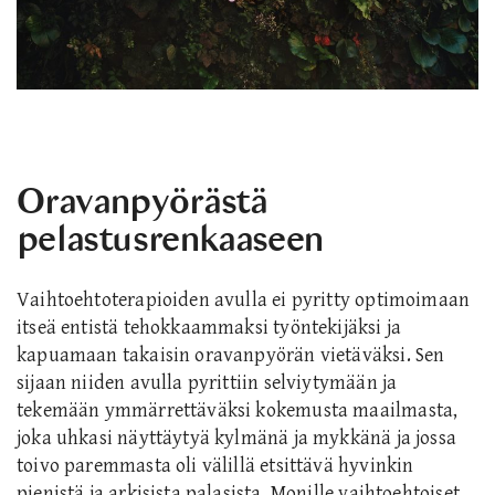
Oravanpyörästä
pelastusrenkaaseen
Vaihtoehtoterapioiden avulla ei pyritty optimoimaan
itseä entistä tehokkaammaksi työntekijäksi ja
kapuamaan takaisin oravanpyörän vietäväksi. Sen
sijaan niiden avulla pyrittiin selviytymään ja
tekemään ymmärrettäväksi kokemusta maailmasta,
joka uhkasi näyttäytyä kylmänä ja mykkänä ja jossa
toivo paremmasta oli välillä etsittävä hyvinkin
pienistä ja arkisista palasista. Monille vaihtoehtoiset