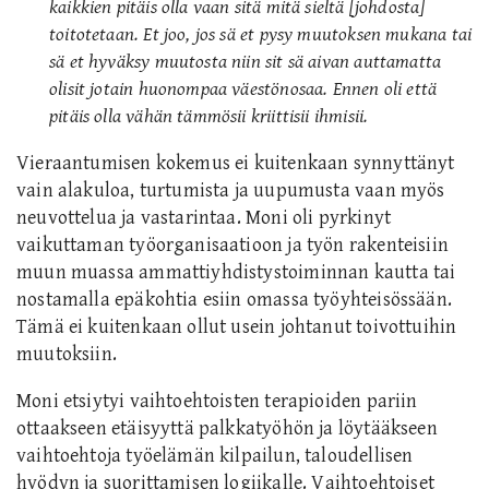
kaikkien pitäis olla vaan sitä mitä sieltä [johdosta]
toitotetaan. Et joo, jos sä et pysy muutoksen mukana tai
sä et hyväksy muutosta niin sit sä aivan auttamatta
olisit jotain huonompaa väestönosaa. Ennen oli että
pitäis olla vähän tämmösii kriittisii ihmisii.
Vieraantumisen kokemus ei kuitenkaan synnyttänyt
vain alakuloa, turtumista ja uupumusta vaan myös
neuvottelua ja vastarintaa. Moni oli pyrkinyt
vaikuttaman työorganisaatioon ja työn rakenteisiin
muun muassa ammattiyhdistystoiminnan kautta tai
nostamalla epäkohtia esiin omassa työyhteisössään.
Tämä ei kuitenkaan ollut usein johtanut toivottuihin
muutoksiin.
Moni etsiytyi vaihtoehtoisten terapioiden pariin
ottaakseen etäisyyttä palkkatyöhön ja löytääkseen
vaihtoehtoja työelämän kilpailun, taloudellisen
hyödyn ja suorittamisen logiikalle. Vaihtoehtoiset