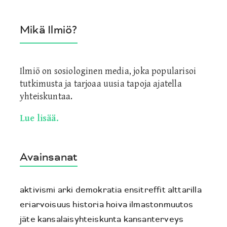
Mikä Ilmiö?
Ilmiö on sosiologinen media, joka popularisoi
tutkimusta ja tarjoaa uusia tapoja ajatella
yhteiskuntaa.
Lue lisää.
Avainsanat
aktivismi
arki
demokratia
ensitreffit alttarilla
eriarvoisuus
historia
hoiva
ilmastonmuutos
jäte
kansalaisyhteiskunta
kansanterveys