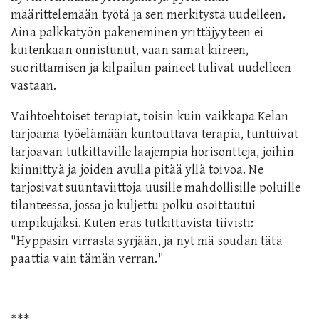
määrittelemään työtä ja sen merkitystä uudelleen.
Aina palkkatyön pakeneminen yrittäjyyteen ei
kuitenkaan onnistunut, vaan samat kiireen,
suorittamisen ja kilpailun paineet tulivat uudelleen
vastaan.
Vaihtoehtoiset terapiat, toisin kuin vaikkapa Kelan
tarjoama työelämään kuntouttava terapia, tuntuivat
tarjoavan tutkittaville laajempia horisontteja, joihin
kiinnittyä ja joiden avulla pitää yllä toivoa. Ne
tarjosivat suuntaviittoja uusille mahdollisille poluille
tilanteessa, jossa jo kuljettu polku osoittautui
umpikujaksi. Kuten eräs tutkittavista tiivisti:
"Hyppäsin virrasta syrjään, ja nyt mä soudan tätä
paattia vain tämän verran."