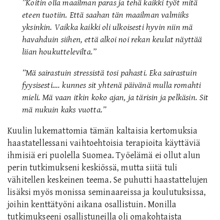
”Koitin olla maailman paras ja tehä kaikki työt mitä
eteen tuotiin. Että saahan tän maailman valmiiks
yksinkin. Vaikka kaikki oli ulkoisesti hyvin niin mä
havahduin siihen, että alkoi noi rekan keulat näyttää
liian houkuttelevilta.”
”Mä sairastuin stressistä tosi pahasti. Eka sairastuin
fyysisesti…. kunnes sit yhtenä päivänä mulla romahti
mieli. Mä vaan itkin koko ajan, ja tärisin ja pelkäsin. Sit
mä nukuin kaks vuotta.”
Kuulin lukemattomia tämän kaltaisia kertomuksia
haastatellessani vaihtoehtoisia terapioita käyttäviä
ihmisiä eri puolella Suomea. Työelämä ei ollut alun
perin tutkimukseni keskiössä, mutta siitä tuli
vähitellen keskeinen teema. Se puhutti haastattelujen
lisäksi myös monissa seminaareissa ja koulutuksissa,
joihin kenttätyöni aikana osallistuin. Monilla
tutkimukseeni osallistuneilla oli omakohtaista