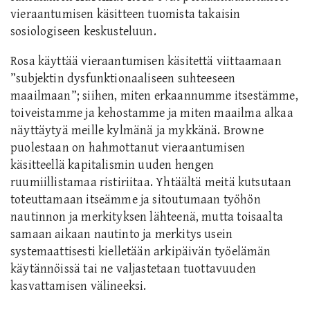
vieraantumisen käsitteen tuomista takaisin
sosiologiseen keskusteluun.
Rosa käyttää vieraantumisen käsitettä viittaamaan
”subjektin dysfunktionaaliseen suhteeseen
maailmaan”; siihen, miten erkaannumme itsestämme,
toiveistamme ja kehostamme ja miten maailma alkaa
näyttäytyä meille kylmänä ja mykkänä. Browne
puolestaan on hahmottanut vieraantumisen
käsitteellä kapitalismin uuden hengen
ruumiillistamaa ristiriitaa. Yhtäältä meitä kutsutaan
toteuttamaan itseämme ja sitoutumaan työhön
nautinnon ja merkityksen lähteenä, mutta toisaalta
samaan aikaan nautinto ja merkitys usein
systemaattisesti kielletään arkipäivän työelämän
käytännöissä tai ne valjastetaan tuottavuuden
kasvattamisen välineeksi.