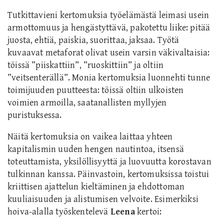
Tutkittavieni kertomuksia työelämästä leimasi usein
armottomuus ja hengästyttävä, pakotettu liike: pitää
juosta, ehtiä, paiskia, suorittaa, jaksaa. Työtä
kuvaavat metaforat olivat usein varsin väkivaltaisia:
töissä ”piiskattiin”, ”ruoskittiin” ja oltiin
”veitsenterällä”. Monia kertomuksia luonnehti tunne
toimijuuden puutteesta: töissä oltiin ulkoisten
voimien armoilla, saatanallisten myllyjen
puristuksessa.
Näitä kertomuksia on vaikea laittaa yhteen
kapitalismin uuden hengen nautintoa, itsensä
toteuttamista, yksilöllisyyttä ja luovuutta korostavan
tulkinnan kanssa. Päinvastoin, kertomuksissa toistui
kriittisen ajattelun kieltäminen ja ehdottoman
kuuliaisuuden ja alistumisen velvoite. Esimerkiksi
hoiva-alalla työskentelevä
Leena
kertoi: