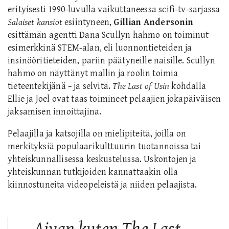
erityisesti 1990-luvulla vaikuttaneessa scifi-tv-sarjassa
Salaiset kansiot
esiintyneen,
Gillian Andersonin
esittämän agentti Dana Scullyn hahmo on toiminut
esimerkkinä STEM-alan, eli luonnontieteiden ja
insinööritieteiden, pariin päätyneille naisille. Scullyn
hahmo on näyttänyt mallin ja roolin toimia
tieteentekijänä − ja selvitä.
The Last of Usin
kohdalla
Ellie ja Joel ovat taas toimineet pelaajien jokapäiväisen
jaksamisen innoittajina.
Pelaajilla ja katsojilla on mielipiteitä, joilla on
merkityksiä populaarikulttuurin tuotannoissa tai
yhteiskunnallisessa keskustelussa. Uskontojen ja
yhteiskunnan tutkijoiden kannattaakin olla
kiinnostuneita videopeleistä ja niiden pelaajista.