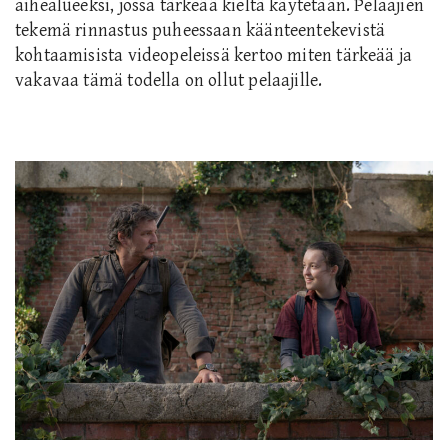
aihealueeksi, jossa tärkeää kieltä käytetään.
Pelaajien
tekemä rinnastus puheessaan käänteentekevistä
kohtaamisista videopeleissä kertoo miten tärkeää ja
vakavaa tämä todella on ollut pelaajille.