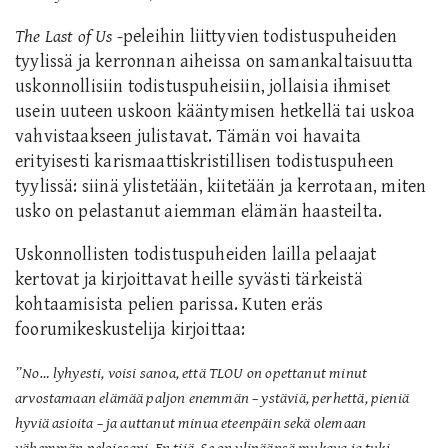
The Last of Us
-peleihin liittyvien todistuspuheiden
tyylissä ja kerronnan aiheissa on samankaltaisuutta
uskonnollisiin todistuspuheisiin, jollaisia ihmiset
usein uuteen uskoon kääntymisen hetkellä tai uskoa
vahvistaakseen julistavat. Tämän voi havaita
erityisesti karismaattiskristillisen todistuspuheen
tyylissä: siinä ylistetään, kiitetään ja kerrotaan, miten
usko on pelastanut aiemman elämän haasteilta.
Uskonnollisten todistuspuheiden lailla pelaajat
kertovat ja kirjoittavat heille syvästi tärkeistä
kohtaamisista pelien parissa.
Kuten eräs
foorumikeskustelija kirjoittaa:
”No… lyhyesti, voisi sanoa, että TLOU on opettanut minut
arvostamaan elämää paljon enemmän – ystäviä, perhettä, pieniä
hyviä asioita – ja auttanut minua eteenpäin sekä olemaan