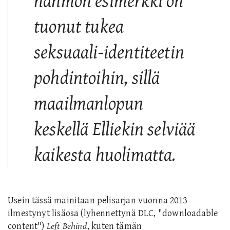
hahmon esimerkki on
tuonut tukea
seksuaali-identiteetin
pohdintoihin, sillä
maailmanlopun
keskellä Elliekin selviää
kaikesta huolimatta.
Usein tässä mainitaan pelisarjan vuonna 2013
ilmestynyt lisäosa (lyhennettynä DLC, "downloadable
content")
Left Behind
, kuten tämän