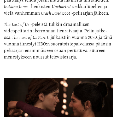
päättänyt tehdä jotain muuta mainetta niittäneiden,
Indiana Jones
-henkisten
Uncharte
d
-seikkailupelien ja
vielä vanhemman
Crash Bandicoo
t
-pelisarjan jälkeen.
The Last of Us
-peleistä tulikin draamallisen
videopelitarinakerronnan tienraivaajia. Pelin jatko-
osa
The Last of Us Part II
julkaistiin vuonna 2020, ja tänä
vuonna ilmestyi
HBO
:n suoratoistopalvelussa pääosin
pelisarjan ensimmäiseen osaan perustuva, suureen
menestykseen noussut televisiosarja.