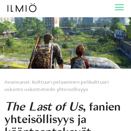
Avainsanat:
kulttuuri
pelaaminen
pelikulttuuri
uskonto
uskontotiede
yhteisöllisyys
The Last of Us
, fanien
yhteisöllisyys ja