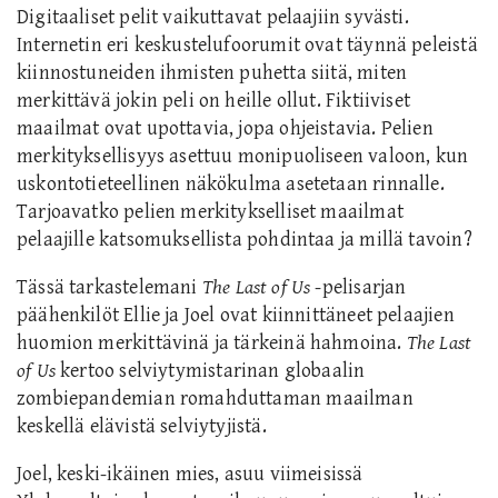
Digitaaliset pelit vaikuttavat pelaajiin syvästi.
Internetin eri keskustelufoorumit ovat täynnä peleistä
kiinnostuneiden ihmisten puhetta siitä, miten
merkittävä jokin peli on heille ollut.
Fiktiiviset
maailmat ovat upottavia, jopa
ohjeistavia
. Pelien
merkityksellisyys asettuu monipuoliseen valoon, kun
uskontotieteellinen näkökulma asetetaan rinnalle.
Tarjoavatko pelien merkitykselliset maailmat
pelaajille katsomuksellista pohdintaa ja millä tavoin?
Tässä tarkastelemani
The Last of Us
-pelisarjan
päähenkilöt Ellie ja Joel ovat kiinnittäneet pelaajien
huomion merkittävinä ja tärkeinä hahmoina.
The Last
of Us
kertoo selviytymistarinan globaalin
zombiepandemian romahduttaman maailman
keskellä elävistä selviytyjistä.
Joel, keski-ikäinen mies, asuu viimeisissä