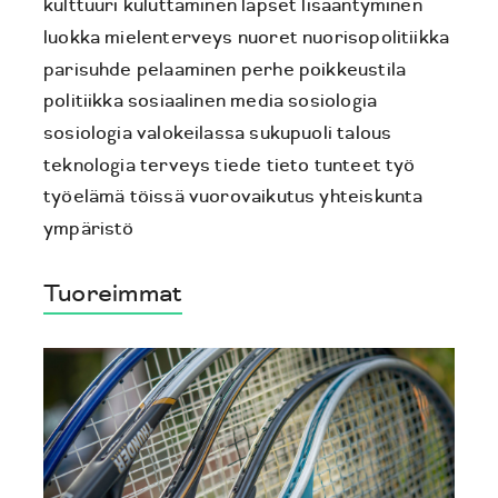
kulttuuri
kuluttaminen
lapset
lisääntyminen
luokka
mielenterveys
nuoret
nuorisopolitiikka
parisuhde
pelaaminen
perhe
poikkeustila
politiikka
sosiaalinen media
sosiologia
sosiologia valokeilassa
sukupuoli
talous
teknologia
terveys
tiede
tieto
tunteet
työ
työelämä
töissä
vuorovaikutus
yhteiskunta
ympäristö
Tuoreimmat