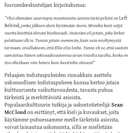
foorumikeskustelijan kirjoituksessa:
”
Yksi elämääni suurimpia muuttaneita asioita tästä pelistä on
Left
Behind
, jonka jälkeen aloin löytämään itseni. Minulta kesti neljä
vuotta käsittää olevani biseksuaali. Sisässäni oli jotain, joka kirkui
pelattuani dlc:n. Tunsin jotain enemmän, kuin vain mieltymystä
tarinaan, oivallukseen, että Ellie olisi lesbo. Tunne oli se, että saatoin
samaistua hänen seksuaalisuuteensa aivan toiselta tasolta, koska en
itse ollutkaan niin hetero kuin kuvittelin olevani!”
Pelaajien todistuspuheiden rinnakkain asettelu
uskonnollisen todistuspuheen kanssa kertoo jotain
kulttuurisesta vaikuttavuudesta, tavasta puhua
tärkeistä ja merkittävistä asioista.
Populaarikulttuurin tutkija ja uskontotieteilijä
Sean
McCloud
on esittänyt, että kieli ja kuvaukset, joita
käytämme puhuessamme meille tärkeistä asioista,
voivat lainautua uskonnosta, sillä se mielletään