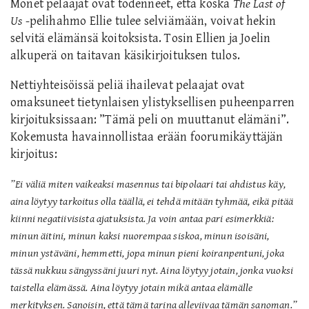
Monet pelaajat ovat todenneet, että koska
The Last of
Us
-pelihahmo Ellie tulee selviämään, voivat hekin
selvitä elämänsä koitoksista. Tosin Ellien ja Joelin
alkuperä on taitavan käsikirjoituksen tulos.
Nettiyhteisöissä peliä ihailevat pelaajat ovat
omaksuneet tietynlaisen ylistyksellisen puheenparren
kirjoituksissaan: ”Tämä peli on muuttanut elämäni”.
Kokemusta havainnollistaa erään foorumikäyttäjän
kirjoitus
:
”
Ei väliä miten vaikeaksi masennus tai bipolaari tai ahdistus käy,
aina löytyy tarkoitus olla täällä, ei tehdä mitään tyhmää, eikä pitää
kiinni negatiivisista ajatuksista. Ja voin antaa pari esimerkkiä:
minun äitini, minun kaksi nuorempaa siskoa, minun isoisäni,
minun ystäväni, hemmetti, jopa minun pieni koiranpentuni, joka
tässä nukkuu sängyssäni juuri nyt. Aina löytyy jotain, jonka vuoksi
taistella elämässä. Aina löytyy jotain mikä antaa elämälle
merkityksen. Sanoisin, että tämä tarina alleviivaa tämän sanoman.”