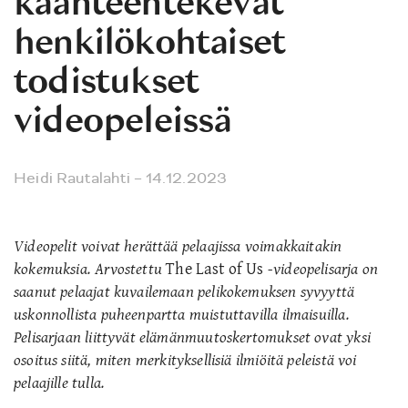
käänteentekevät
henkilökohtaiset
todistukset
videopeleissä
Heidi Rautalahti
– 14.12.2023
Videopelit voivat herättää pelaajissa voimakkaitakin
kokemuksia. Arvostettu
The Last of Us
-videopelisarja on
saanut pelaajat kuvailemaan pelikokemuksen syvyyttä
uskonnollista puheenpartta muistuttavilla ilmaisuilla.
Pelisarjaan liittyvät elämänmuutoskertomukset ovat yksi
osoitus siitä,
miten merkityksellisiä ilmiöitä peleistä voi
pelaajille tulla.