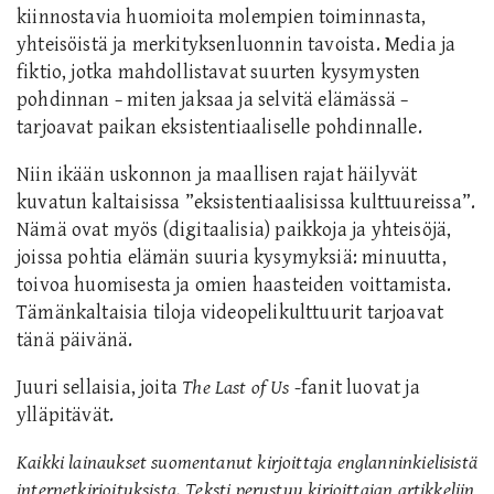
kiinnostavia huomioita molempien toiminnasta,
yhteisöistä ja merkityksenluonnin tavoista. Media ja
fiktio, jotka mahdollistavat suurten kysymysten
pohdinnan − miten jaksaa ja selvitä elämässä −
tarjoavat paikan eksistentiaaliselle pohdinnalle.
Niin ikään uskonnon ja maallisen rajat häilyvät
kuvatun kaltaisissa ”eksistentiaalisissa kulttuureissa”.
Nämä ovat myös (digitaalisia) paikkoja ja yhteisöjä,
joissa pohtia elämän suuria kysymyksiä: minuutta,
toivoa huomisesta ja omien haasteiden voittamista.
Tämänkaltaisia tiloja videopelikulttuurit tarjoavat
tänä päivänä.
Juuri sellaisia, joita
The Last of Us
-fanit luovat ja
ylläpitävät.
Kaikki lainaukset suomentanut kirjoittaja englanninkielisistä
internetkirjoituksista. Teksti
perustuu kirjoittajan artikkeliin