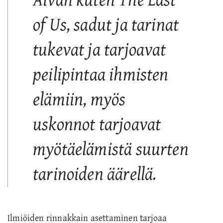
Aivan kuten
The Last
of Us
, sadut ja tarinat
tukevat ja tarjoavat
peilipintaa ihmisten
elämiin, myös
uskonnot tarjoavat
myötäelämistä suurten
tarinoiden äärellä.
Ilmiöiden rinnakkain asettaminen tarjoaa