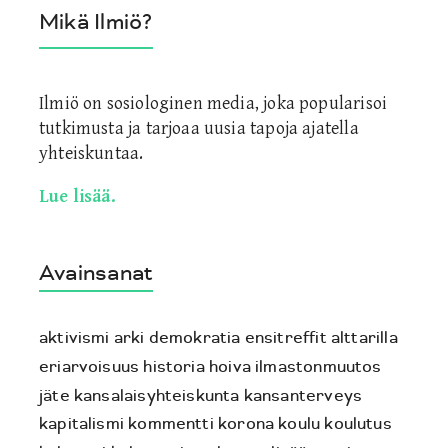
Mikä Ilmiö?
Ilmiö on sosiologinen media, joka popularisoi
tutkimusta ja tarjoaa uusia tapoja ajatella
yhteiskuntaa.
Lue lisää.
Avainsanat
aktivismi
arki
demokratia
ensitreffit alttarilla
eriarvoisuus
historia
hoiva
ilmastonmuutos
jäte
kansalaisyhteiskunta
kansanterveys
kapitalismi
kommentti
korona
koulu
koulutus