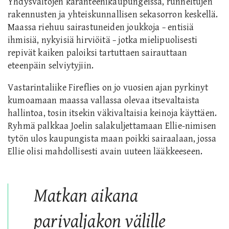
Yhdysvaltojen karanteenikaupungeissa, runneltujen
rakennusten ja yhteiskunnallisen sekasorron keskellä.
Maassa riehuu sairastuneiden joukkoja − entisiä
ihmisiä, nykyisiä hirviöitä − jotka mielipuolisesti
repivät kaiken paloiksi tartuttaen sairauttaan
eteenpäin selviytyjiin.
Vastarintaliike Fireflies on jo vuosien ajan pyrkinyt
kumoamaan maassa vallassa olevaa itsevaltaista
hallintoa, tosin itsekin väkivaltaisia keinoja käyttäen.
Ryhmä palkkaa Joelin salakuljettamaan Ellie-nimisen
tytön ulos kaupungista maan poikki sairaalaan, jossa
Ellie olisi mahdollisesti avain uuteen lääkkeeseen.
Matkan aikana
parivaljakon välille