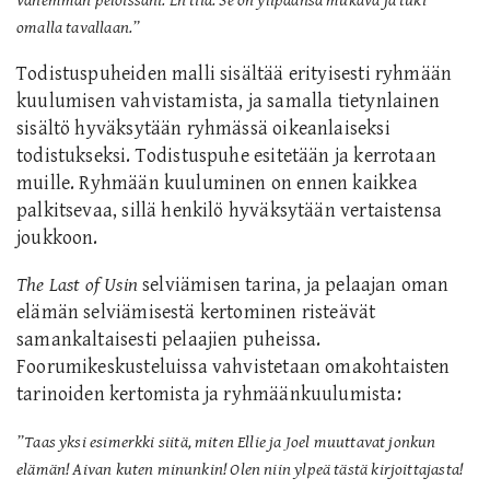
vähemmän peloissani. En tiiä. Se on ylipäänsä mukava ja tuki
omalla tavallaan.”
Todistuspuheiden malli sisältää erityisesti ryhmään
kuulumisen vahvistamista, ja samalla tietynlainen
sisältö hyväksytään ryhmässä oikeanlaiseksi
todistukseksi. Todistuspuhe esitetään ja kerrotaan
muille. Ryhmään kuuluminen on ennen kaikkea
palkitsevaa, sillä henkilö hyväksytään vertaistensa
joukkoon.
The Last of Usin
selviämisen tarina, ja pelaajan oman
elämän selviämisestä kertominen risteävät
samankaltaisesti pelaajien puheissa.
Foorumikeskusteluissa vahvistetaan omakohtaisten
tarinoiden kertomista ja ryhmäänkuulumista:
”
Taas yksi esimerkki siitä, miten Ellie ja Joel muuttavat jonkun
elämän! Aivan kuten minunkin! Olen niin ylpeä tästä kirjoittajasta!