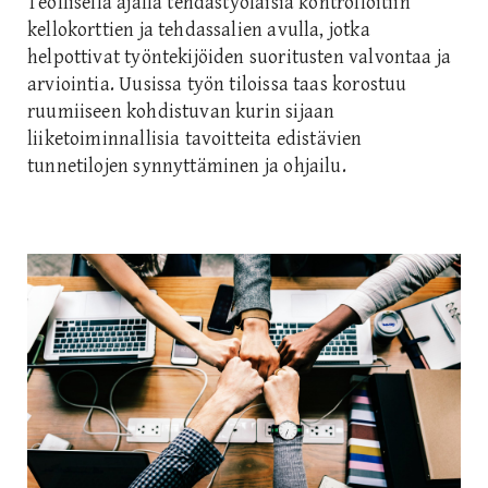
Teollisella ajalla tehdastyöläisiä kontrolloitiin
kellokorttien ja tehdassalien avulla, jotka
helpottivat työntekijöiden suoritusten valvontaa ja
arviointia. Uusissa työn tiloissa taas korostuu
ruumiiseen kohdistuvan kurin sijaan
liiketoiminnallisia tavoitteita edistävien
tunnetilojen synnyttäminen ja ohjailu.