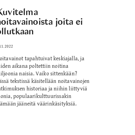
Kuvitelma
oitavainoista joita ei
ollutkaan
11.2022
oitavainot tapahtuivat keskiajalla, ja
iiden aikana poltettiin noitina
iljoonia naisia. Vaiko sittenkään?
ässä tekstissä käsitellään noitavainojen
utkimuksen historiaa ja niihin liittyviä
onia, populaarikulttuurissakin
lämään jääneitä väärinkäsityksiä.