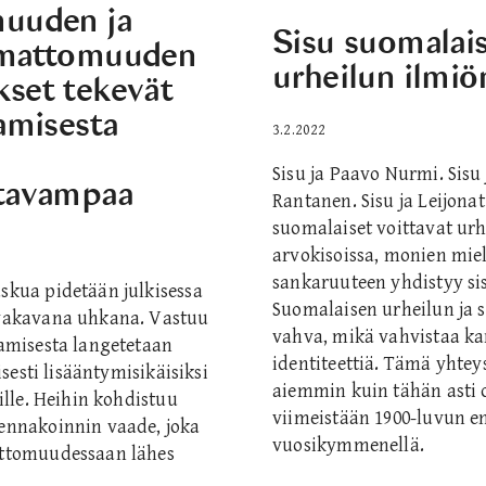
uuden ja
Sisu suomalai
mattomuuden
urheilun ilmiö
set tekevät
amisesta
3.2.2022
Sisu ja Paavo Nurmi. Sisu j
tavampaa
Rantanen. Sisu ja Leijonat
suomalaiset voittavat ur
arvokisoissa, monien mie
sankaruuteen yhdistyy si
skua pidetään julkisessa
Suomalaisen urheilun ja s
 vakavana uhkana. Vastuu
vahva, mikä vahvistaa ka
aamisesta langetetaan
identiteettiä. Tämä yhtey
yisesti lisääntymisikäisiksi
aiemmin kuin tähän asti o
uille. Heihin kohdistuu
viimeistään 1900-luvun e
ennakoinnin vaade, joka
vuosikymmenellä.
ottomuudessaan lähes