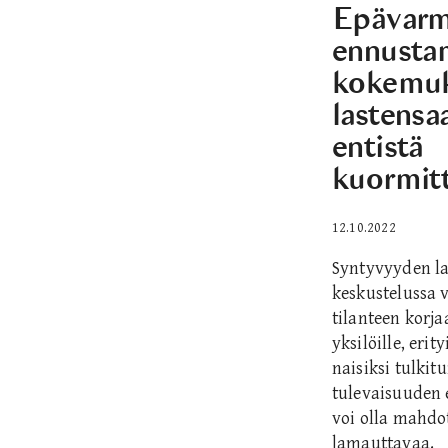
Epävarm
ennusta
kokemuk
lastensa
entistä
kuormit
12.10.2022
Syntyvyyden la
keskustelussa
tilanteen korj
yksilöille, erit
naisiksi tulkit
tulevaisuuden 
voi olla mahd
lamauttavaa.