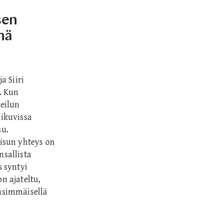
sen
nä
a Siiri
. Kun
heilun
likuvissa
su.
isun yhteys on
nsallista
s syntyi
n ajateltu,
nsimmäisellä