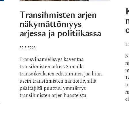
Transihmisten arjen
n
näkymättömyys
arjessa ja politiikassa
1.
30.3.2023
N
Transvihamielisyys kaventaa
n
transihmisten arkea. Samalla
m
transoikeuksien edistäminen jää liian
T
usein transihmisten hartioille, sillä
t
päättäjiltä puuttuu ymmärrys
m
transihmisten arjen haasteista.
e
.