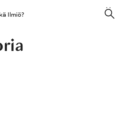
kä Ilmiö?
oria