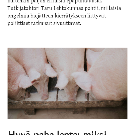
kuitenkin paljon erilaisia epäpuhtauksia.
Tutkijatohtori Taru Lehtokunnas pohtii, millaisia
ongelmia biojätteen kierrätykseen liittyvät
poliittiset ratkaisut sivuuttavat.
Hyvä paha lanta: miksi