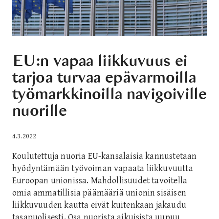
EU:n vapaa liikkuvuus ei
tarjoa turvaa epävarmoilla
työmarkkinoilla navigoiville
nuorille
4.3.2022
Koulutettuja nuoria EU-kansalaisia kannustetaan
hyödyntämään työvoiman vapaata liikkuvuutta
Euroopan unionissa. Mahdollisuudet tavoitella
omia ammatillisia päämääriä unionin sisäisen
liikkuvuuden kautta eivät kuitenkaan jakaudu
tasapuolisesti. Osa nuorista aikuisista uupuu