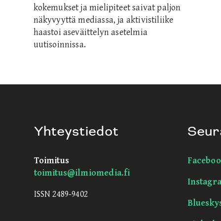
kokemukset ja mielipiteet saivat paljon
näkyvyyttä mediassa, ja aktivistiliike
haastoi aseväittelyn asetelmia
uutisoinnissa.
Yhteystiedot
Seur
Toimitus
Faceboo
toimitus@ilmiomedia.fi
Instagr
ISSN 2489-9402
Bluesky