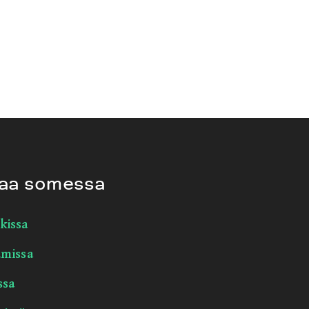
aa somessa
kissa
amissa
ssa