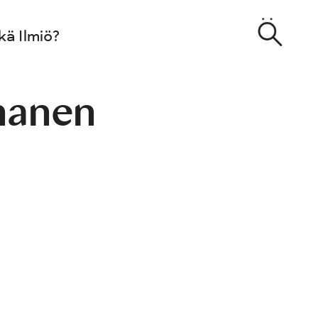
kä Ilmiö?
nanen